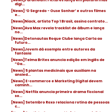
[News]Paramount Pictures lança em plataformas
digi...
[News] ‘O Segredo - Ouse Sonhar’ e outros filmes
e...
[News]Niack, artista Top 1 Brasil, assina contrato...
[News]Ava Max revela tracklist de álbum e lança
no...
[News]Detonautas Roque Clube lança Carta ao
futuro...
[News]Jovem dá exemplo entre autores da
fantasia
[News]Telma Brites anuncia edição em inglês de
“Ga...
[News] 5 plantas medicinais que auxiliam na
ansied...
[News] E-commerce e Marketing Digital devem
caminh...
[News] Netflix anuncia primeiro drama ficcional
so...
[News] Setembro Roxo relaciona rotina de pessoas
c...