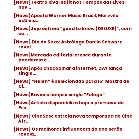
[News]Teatro Rival Refit nos Tempos das Lives:
nov...
[News]Aposta Warner Music Brasil, Marvvila
estreia...
[News]Jojo estreia "good to know (DELUXE)", com
co...
[News] Dia do Sexo: Astrólogo Danilo Schwarz
revel...
[News]Mercado editorial cresce durante
pandemia e ...
[News]Após chacoalhar a internet, DAY lança
single...
[News] “Helen” é selecionado para 15ª Mostra de
Ci...
[News]Baviera lança o single “Fôlego”
[News]Artista disponibiliza hoje o pre-save do
Pro...
[News] CineSesc estreia nova temporada do Cine
Áfr...
[News] Os melhores influencers do ano serão
revela...