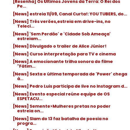
[Resenha] Os Últimos Jovens da Terra: O Rei dos
Pe...
[News] estreia 11/09, Canal Curta!: YOU TUBERS, do...
[News] Três verões,estreia em drive-ins, no
Teleci...
[News] 'Sem Perdão' e 'Cidade Sob Ameaça'
estreiam...
[News] Divulgado o trailer de Alice Júnior!
[News] Curso interpretação para TV e cinema
[News] A emocionante trilha sonora do filme
"Fátim...
[News] Sexta e última temporada de 'Power' chega
à...
[News] Pedro Luis participa de live no Instagram d...
[News] Evento especial reúne equipe de OS
ESPETACU...
[News] Semente>Mulheres pretas no poder
estreia on...
[News] Slam do 13 faz batalha de poesia no
progra...