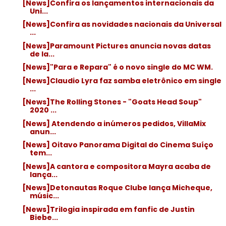
[News]Confira os lançamentos internacionais da
Uni...
[News]Confira as novidades nacionais da Universal
...
[News]Paramount Pictures anuncia novas datas
de la...
[News]"Para e Repara" é o novo single do MC WM.
[News]Claudio Lyra faz samba eletrônico em single
...
[News]The Rolling Stones - "Goats Head Soup"
2020 ...
[News] Atendendo a inúmeros pedidos, VillaMix
anun...
[News] Oitavo Panorama Digital do Cinema Suíço
tem...
[News]A cantora e compositora Mayra acaba de
lança...
[News]Detonautas Roque Clube lança Micheque,
músic...
[News]Trilogia inspirada em fanfic de Justin
Biebe...