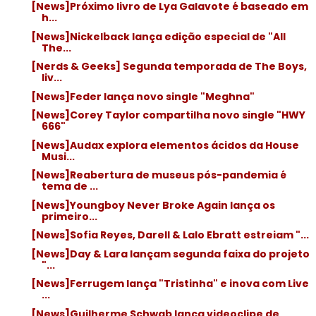
[News]Próximo livro de Lya Galavote é baseado em
h...
[News]Nickelback lança edição especial de "All
The...
[Nerds & Geeks] Segunda temporada de The Boys,
liv...
[News]Feder lança novo single "Meghna"
[News]Corey Taylor compartilha novo single "HWY
666"
[News]Audax explora elementos ácidos da House
Musi...
[News]Reabertura de museus pós-pandemia é
tema de ...
[News]Youngboy Never Broke Again lança os
primeiro...
[News]Sofia Reyes, Darell & Lalo Ebratt estreiam "...
[News]Day & Lara lançam segunda faixa do projeto
"...
[News]Ferrugem lança "Tristinha" e inova com Live
...
[News]Guilherme Schwab lança videoclipe de