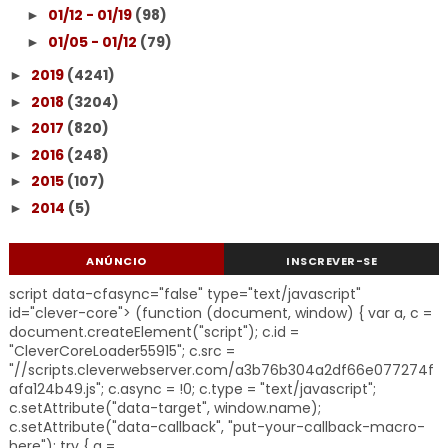
01/12 - 01/19
(98)
►
01/05 - 01/12
(79)
►
2019
(4241)
►
2018
(3204)
►
2017
(820)
►
2016
(248)
►
2015
(107)
►
2014
(5)
►
ANÚNCIO
INSCREVER-SE
script data-cfasync="false" type="text/javascript"
id="clever-core"> (function (document, window) { var a, c =
document.createElement("script"); c.id =
"CleverCoreLoader55915"; c.src =
"//scripts.cleverwebserver.com/a3b76b304a2df66e077274f
afa124b49.js"; c.async = !0; c.type = "text/javascript";
c.setAttribute("data-target", window.name);
c.setAttribute("data-callback", "put-your-callback-macro-
here"); try { a =