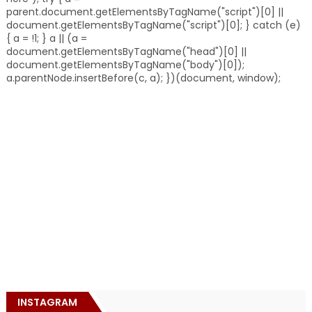
parent.document.getElementsByTagName("script")[0] ||
document.getElementsByTagName("script")[0]; } catch (e)
{ a = !1; } a || (a =
document.getElementsByTagName("head")[0] ||
document.getElementsByTagName("body")[0]);
a.parentNode.insertBefore(c, a); })(document, window);
INSTAGRAM