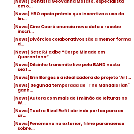
[News] Dentista Geovanna Mofato, especialista
em o...
[News] HBO apoia prêmio que incentiva o uso da
lin...
[News]Cine Ceará anuncia nova data e recebe
inscri...
[News]Divórcios colaborativos são a melhor forma
d...
[News] Sesc RJ exibe “Corpo Minado em
Quarentena” ...
[News]Dilsinho transmite live pela BAND nesta
sext...
[News]Erin Borges é a idealizadora do projeto ‘Art...
[News] Segunda temporada de "The Mandalorian"
ganh...
[News]Autora com mais de 1 milhão de leituras no
W...
[News]Teatro Rival Refit abrindo portas para os
ar...
[News]Fenômeno no exterior, filme paranaense
sobre...