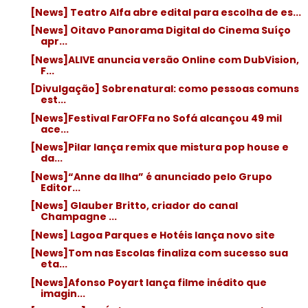
[News] Teatro Alfa abre edital para escolha de es...
[News] Oitavo Panorama Digital do Cinema Suíço
apr...
[News]ALIVE anuncia versão Online com DubVision,
F...
[Divulgação] Sobrenatural: como pessoas comuns
est...
[News]Festival FarOFFa no Sofá alcançou 49 mil
ace...
[News]Pilar lança remix que mistura pop house e
da...
[News]“Anne da Ilha” é anunciado pelo Grupo
Editor...
[News] Glauber Britto, criador do canal
Champagne ...
[News] Lagoa Parques e Hotéis lança novo site
[News]Tom nas Escolas finaliza com sucesso sua
eta...
[News]Afonso Poyart lança filme inédito que
imagin...