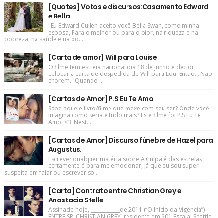
[Quotes] Votos e discursos:Casamento Edward
e Bella
"Eu Edward Cullen aceito você Bella Swan, como minha
esposa, Para o melhor ou para o pior, na riqueza e na
pobreza, na saúde e na do...
[Carta de amor] Will para Louise
O filme tem estreia nacional dia 18 de junho e decidi
colocar a carta de despedida de Will para Lou. Então... Não
chorem. "Quando ...
[Cartas de Amor] P.S Eu Te Amo
Sabe aquele livro/filme que mexe com seu ser? Onde você
imagina como seria e tudo mais? Este filme foi P.S Eu Te
Amo. <3 Nest...
[Cartas de Amor] Discurso fúnebre de Hazel para
Augustus.
Escrever qualquer matéria sobre A Culpa é das estrelas
certamente é para me emocionar, já que eu sou super
suspeita em falar ou escrever so...
[Carta] Contrato entre Christian Grey e
Anastacia Stelle
Assinado hoje, ____________de 2011 (“O Início da Vigência”)
ENTRE SR. CHRISTIAN GREY, residente em 301 Escala, Seattle,