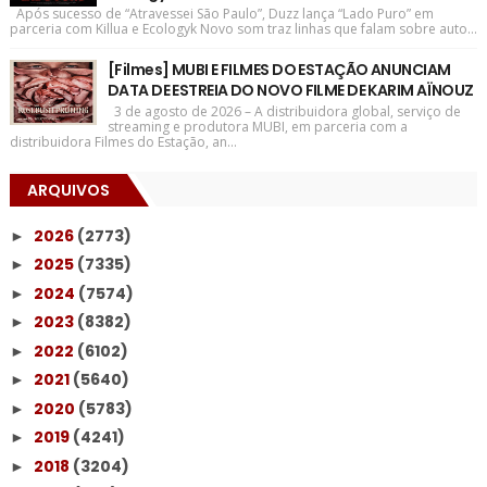
Após sucesso de “Atravessei São Paulo”, Duzz lança “Lado Puro” em
parceria com Killua e Ecologyk Novo som traz linhas que falam sobre auto...
[Filmes] MUBI E FILMES DO ESTAÇÃO ANUNCIAM
DATA DE ESTREIA DO NOVO FILME DE KARIM AÏNOUZ
3 de agosto de 2026 – A distribuidora global, serviço de
streaming e produtora MUBI, em parceria com a
distribuidora Filmes do Estação, an...
ARQUIVOS
2026
(2773)
►
2025
(7335)
►
2024
(7574)
►
2023
(8382)
►
2022
(6102)
►
2021
(5640)
►
2020
(5783)
►
2019
(4241)
►
2018
(3204)
►