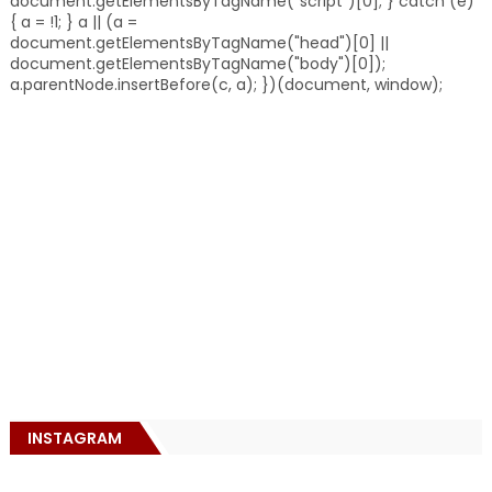
document.getElementsByTagName("script")[0]; } catch (e)
{ a = !1; } a || (a =
document.getElementsByTagName("head")[0] ||
document.getElementsByTagName("body")[0]);
a.parentNode.insertBefore(c, a); })(document, window);
INSTAGRAM