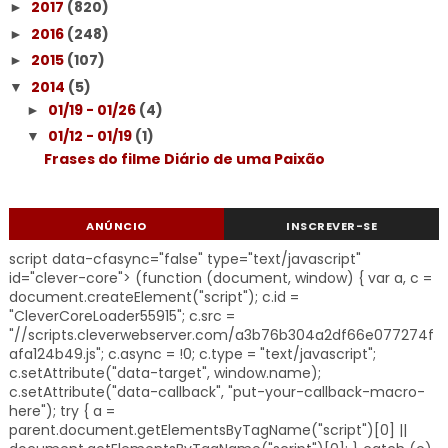
2017
(820)
►
2016
(248)
►
2015
(107)
►
2014
(5)
▼
01/19 - 01/26
(4)
►
01/12 - 01/19
(1)
▼
Frases do filme Diário de uma Paixão
ANÚNCIO
INSCREVER-SE
script data-cfasync="false" type="text/javascript"
id="clever-core"> (function (document, window) { var a, c =
document.createElement("script"); c.id =
"CleverCoreLoader55915"; c.src =
"//scripts.cleverwebserver.com/a3b76b304a2df66e077274f
afa124b49.js"; c.async = !0; c.type = "text/javascript";
c.setAttribute("data-target", window.name);
c.setAttribute("data-callback", "put-your-callback-macro-
here"); try { a =
parent.document.getElementsByTagName("script")[0] ||