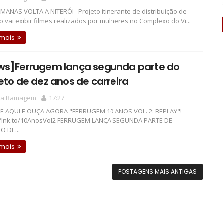
ANAS VOLTA A NITERÓI Projeto itinerante de distribuição de
o vai exibir filmes realizados por mulheres no Complexo do Vi...
 mais
ws]Ferrugem lança segunda parte do
eto de dez anos de carreira
la Ramagem
17:27
E AQUI E OUÇA AGORA "FERRUGEM 10 ANOS VOL. 2: REPLAY"!
//lnk.to/10AnosVol2 FERRUGEM LANÇA SEGUNDA PARTE DE
O DE...
 mais
POSTAGENS MAIS ANTIGAS