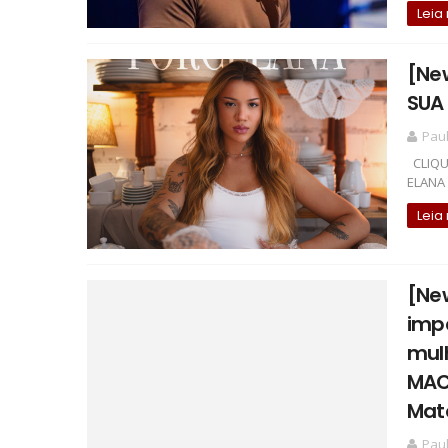
Leia
[Ne
SUA
Pau
CLIQUE
ELANA 
Leia
[New
impa
mul
MAC
Mat
Pau