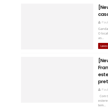
[New
cas
Pau
Gandai
O loca
as...
Leia
[Ne
Fra
este
pret
Pau
Com te
estere
tem...