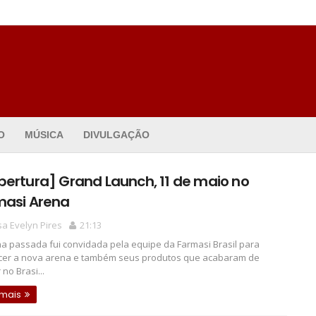
O
MÚSICA
DIVULGAÇÃO
ertura] Grand Launch, 11 de maio no
masi Arena
a Evelyn Pires
21:13
 passada fui convidada pela equipe da Farmasi Brasil para
er a nova arena e também seus produtos que acabaram de
no Brasi...
 mais