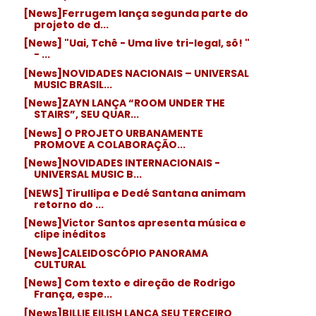
[News]Ferrugem lança segunda parte do
projeto de d...
[News] "Uai, Tchê - Uma live tri-legal, sô! "
- ...
[News]NOVIDADES NACIONAIS – UNIVERSAL
MUSIC BRASIL...
[News]ZAYN LANÇA “ROOM UNDER THE
STAIRS”, SEU QUAR...
[News] O PROJETO URBANAMENTE
PROMOVE A COLABORAÇÃO...
[News]NOVIDADES INTERNACIONAIS -
UNIVERSAL MUSIC B...
[NEWS] Tirullipa e Dedé Santana animam
retorno do ...
[News]Victor Santos apresenta música e
clipe inéditos
[News]CALEIDOSCÓPIO PANORAMA
CULTURAL
[News] Com texto e direção de Rodrigo
França, espe...
[News]BILLIE EILISH LANÇA SEU TERCEIRO