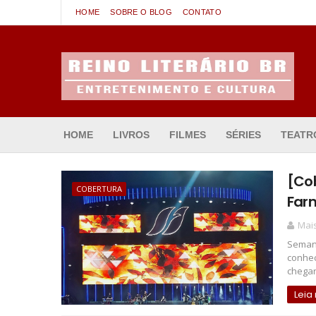
HOME
SOBRE O BLOG
CONTATO
Entretenimento & Cultura
HOME
LIVROS
FILMES
SÉRIES
TEATR
[Cob
COBERTURA
Far
Mais
Semana
conhec
chegar 
Leia