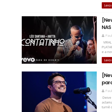
Leia
[Ne
NAS
Pau
VIRAL
PLATAF
e a nov
Leia
[New
para
Pau
Deive 
aclama
turnê q