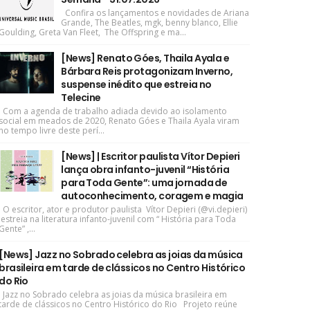
Confira os lançamentos e novidades de Ariana
Grande, The Beatles, mgk, benny blanco, Ellie
Goulding, Greta Van Fleet, The Offspring e ma...
[News] Renato Góes, Thaila Ayala e
Bárbara Reis protagonizam Inverno,
suspense inédito que estreia no
Telecine
Com a agenda de trabalho adiada devido ao isolamento
social em meados de 2020, Renato Góes e Thaila Ayala viram
no tempo livre deste perí...
[News] | Escritor paulista Vítor Depieri
lança obra infanto-juvenil “História
para Toda Gente”: uma jornada de
autoconhecimento, coragem e magia
O escritor, ator e produtor paulista Vítor Depieri (@vi.depieri)
estreia na literatura infanto-juvenil com “ História para Toda
Gente” ,...
[News] Jazz no Sobrado celebra as joias da música
brasileira em tarde de clássicos no Centro Histórico
do Rio
Jazz no Sobrado celebra as joias da música brasileira em
tarde de clássicos no Centro Histórico do Rio Projeto reúne