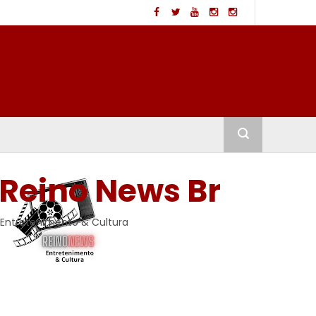
Reino News Br
Entretenimento & Cultura