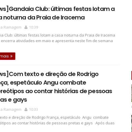
s]Gandaia Club: últimas festas lotam a
a noturna da Praia de Iracema
la Ramagem
10:39
a Club: últimas festas lotam a casa noturna da Praia de Iracema
l encerra atividades em maio e apresenta neste fim de semana
 mais
ws]Com texto e direção de Rodrigo
nça, espetáculo Angu combate
reótipos ao contar histórias de pessoas
as e gays
la Ramagem
10:33
xto e direção de Rodrigo França, espetáculo Angu combate
ótipos ao contar histórias de pessoas pretas e gays Após duas