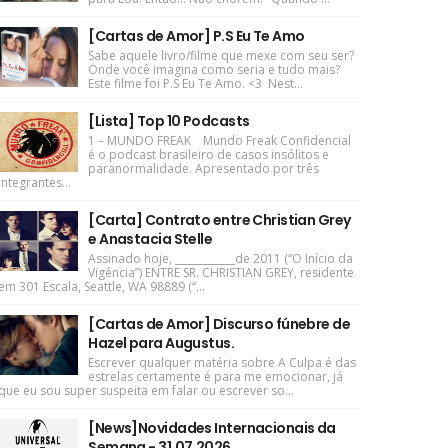
[Cartas de Amor] P.S Eu Te Amo
Sabe aquele livro/filme que mexe com seu ser?
Onde você imagina como seria e tudo mais?
Este filme foi P.S Eu Te Amo. <3 Nest...
[Lista] Top 10 Podcasts
1 – MUNDO FREAK Mundo Freak Confidencial
é o podcast brasileiro de casos insólitos e
paranormalidade. Apresentado por três
integrantes...
[Carta] Contrato entre Christian Grey
e Anastacia Stelle
Assinado hoje, ____________de 2011 (“O Início da
Vigência”) ENTRE SR. CHRISTIAN GREY, residente
em 301 Escala, Seattle, WA 98889 (“...
[Cartas de Amor] Discurso fúnebre de
Hazel para Augustus.
Escrever qualquer matéria sobre A Culpa é das
estrelas certamente é para me emocionar, já
que eu sou super suspeita em falar ou escrever so...
[News]Novidades Internacionais da
Semana - 31.07.2026