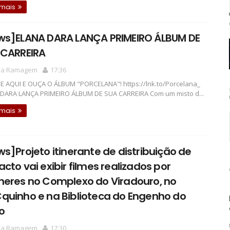
 mais
ws]ELANA DARA LANÇA PRIMEIRO ÁLBUM DE
 CARREIRA
la Ramagem
17:36
 AQUI E OUÇA O ÁLBUM "PORCELANA"! https://lnk.to/Porcelana_
DARA LANÇA PRIMEIRO ÁLBUM DE SUA CARREIRA Com um misto d...
 mais
s]Projeto itinerante de distribuição de
cto vai exibir filmes realizados por
heres no Complexo do Viradouro, no
quinho e na Biblioteca do Engenho do
o
la Ramagem
17:30