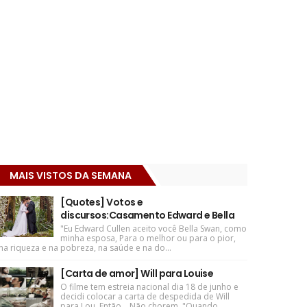
MAIS VISTOS DA SEMANA
[Quotes] Votos e
discursos:Casamento Edward e Bella
"Eu Edward Cullen aceito você Bella Swan, como
minha esposa, Para o melhor ou para o pior,
na riqueza e na pobreza, na saúde e na do...
[Carta de amor] Will para Louise
O filme tem estreia nacional dia 18 de junho e
decidi colocar a carta de despedida de Will
para Lou. Então... Não chorem. "Quando ...