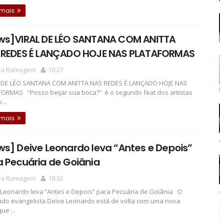
 mais
ws]VIRAL DE LÉO SANTANA COM ANITTA
 REDES É LANÇADO HOJE NAS PLATAFORMAS
la Ramagem
10:27
 DE LÉO SANTANA COM ANITTA NAS REDES É LANÇADO HOJE NAS
ORMAS “Posso beijar sua boca?” é o segundo feat dos artistas
...
 mais
s] Deive Leonardo leva “Antes e Depois”
 Pecuária de Goiânia
la Ramagem
18:02
Leonardo leva “Antes e Depois” para Pecuária de Goiânia O
do evangelista Deive Leonardo está de volta com uma nova
ue ...