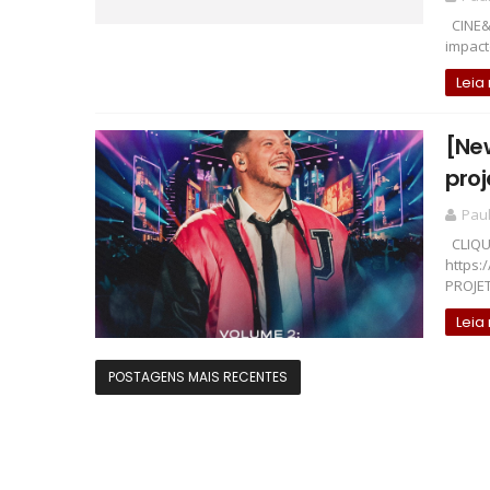
CINE&M
impact
Leia
[Ne
proj
Pau
CLIQU
https:
PROJET
Leia
POSTAGENS MAIS RECENTES