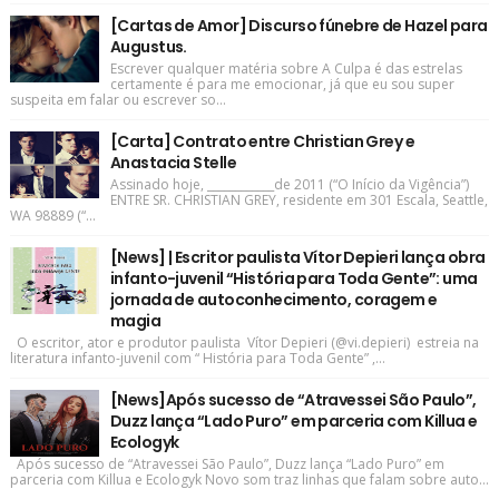
[Cartas de Amor] Discurso fúnebre de Hazel para
Augustus.
Escrever qualquer matéria sobre A Culpa é das estrelas
certamente é para me emocionar, já que eu sou super
suspeita em falar ou escrever so...
[Carta] Contrato entre Christian Grey e
Anastacia Stelle
Assinado hoje, ____________de 2011 (“O Início da Vigência”)
ENTRE SR. CHRISTIAN GREY, residente em 301 Escala, Seattle,
WA 98889 (“...
[News] | Escritor paulista Vítor Depieri lança obra
infanto-juvenil “História para Toda Gente”: uma
jornada de autoconhecimento, coragem e
magia
O escritor, ator e produtor paulista Vítor Depieri (@vi.depieri) estreia na
literatura infanto-juvenil com “ História para Toda Gente” ,...
[News]Após sucesso de “Atravessei São Paulo”,
Duzz lança “Lado Puro” em parceria com Killua e
Ecologyk
Após sucesso de “Atravessei São Paulo”, Duzz lança “Lado Puro” em
parceria com Killua e Ecologyk Novo som traz linhas que falam sobre auto...