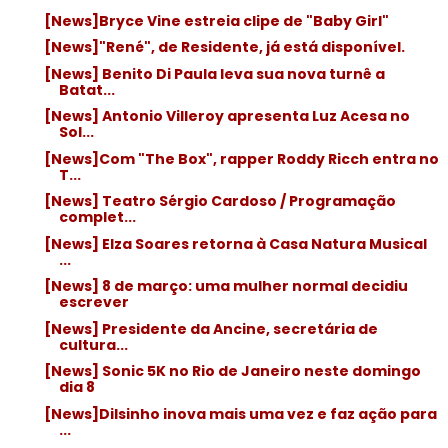
[News]Bryce Vine estreia clipe de "Baby Girl"
[News]"René", de Residente, já está disponível.
[News] Benito Di Paula leva sua nova turnê a
Batat...
[News] Antonio Villeroy apresenta Luz Acesa no
Sol...
[News]Com "The Box", rapper Roddy Ricch entra no
T...
[News] Teatro Sérgio Cardoso / Programação
complet...
[News] Elza Soares retorna à Casa Natura Musical
...
[News] 8 de março: uma mulher normal decidiu
escrever
[News] Presidente da Ancine, secretária de
cultura...
[News] Sonic 5K no Rio de Janeiro neste domingo
dia 8
[News]Dilsinho inova mais uma vez e faz ação para
...