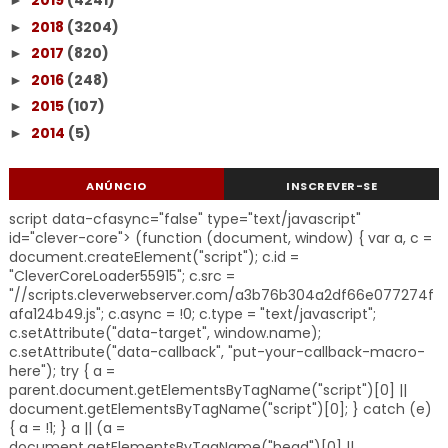
2019
(4241)
►
2018
(3204)
►
2017
(820)
►
2016
(248)
►
2015
(107)
►
2014
(5)
►
ANÚNCIO
INSCREVER-SE
script data-cfasync="false" type="text/javascript"
id="clever-core"> (function (document, window) { var a, c =
document.createElement("script"); c.id =
"CleverCoreLoader55915"; c.src =
"//scripts.cleverwebserver.com/a3b76b304a2df66e077274f
afa124b49.js"; c.async = !0; c.type = "text/javascript";
c.setAttribute("data-target", window.name);
c.setAttribute("data-callback", "put-your-callback-macro-
here"); try { a =
parent.document.getElementsByTagName("script")[0] ||
document.getElementsByTagName("script")[0]; } catch (e)
{ a = !1; } a || (a =
document.getElementsByTagName("head")[0] ||