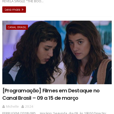
REVELA SINGLE "THE BOO...
Leia mais
CANAL BRASIL
[Programação] Filmes em Destaque no
Canal Brasil – 09 a 15 de março
Michelle
20:24
FERRUGEM (2018) (99’) Horário: Segunda, dia 09, às 19h50 Direção: