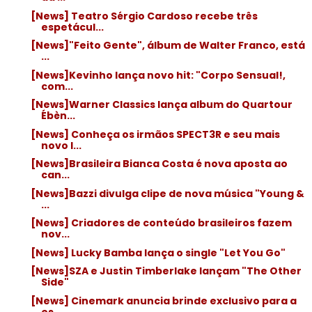
[News] Teatro Sérgio Cardoso recebe três
espetácul...
[News]"Feito Gente", álbum de Walter Franco, está
...
[News]Kevinho lança novo hit: "Corpo Sensual!,
com...
[News]Warner Classics lança album do Quartour
Ébèn...
[News] Conheça os irmãos SPECT3R e seu mais
novo l...
[News]Brasileira Bianca Costa é nova aposta ao
can...
[News]Bazzi divulga clipe de nova música "Young &
...
[News] Criadores de conteúdo brasileiros fazem
nov...
[News] Lucky Bamba lança o single "Let You Go"
[News]SZA e Justin Timberlake lançam "The Other
Side"
[News] Cinemark anuncia brinde exclusivo para a
es...