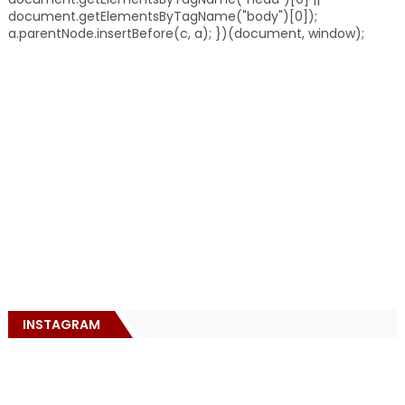
document.getElementsByTagName("body")[0]);
a.parentNode.insertBefore(c, a); })(document, window);
INSTAGRAM