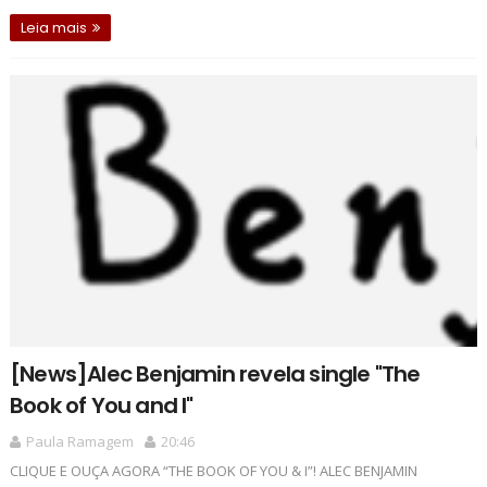
Leia mais
[News]Alec Benjamin revela single "The
Book of You and I"
Paula Ramagem
20:46
CLIQUE E OUÇA AGORA “THE BOOK OF YOU & I”! ALEC BENJAMIN