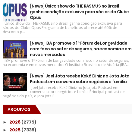
[News]Único show do THE RASMUS no Brasil
ganha condição exclusiva para sócios do Clube
Opus
Único show do THE RASMUS no Brasil ganha condição exclusiva para
sócios do Clube Opus Programa de benefícios oferece até 60% de
desconto p...
[News] IBA promove o 1º Fórum de Longevidade
com foco no setor de seguros, na economia e em
novos mercados
IBA promove o 1º Fórum de Longevidade com foco no setor de seguros,
na economia e em novos mercados O Instituto Brasileiro de Atuária (IBA...
[News] Joel Jota recebe Kaká Diniz no Jota Jota
Podcast em conversa sobre negócios e família
Joel Jota recebe Kaká Diniz no Jota Jota Podcast em
conversa sobre negócios e família Principal podcast de
negócios do país, o Jota Jota P...
ARQUIVOS
2026
(2775)
►
2025
(7335)
►