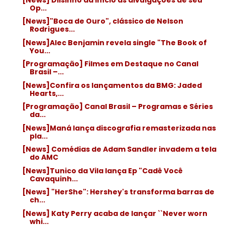
Op...
[News]"Boca de Ouro", clássico de Nelson
Rodrigues...
[News]Alec Benjamin revela single "The Book of
You...
[Programação] Filmes em Destaque no Canal
Brasil –...
[News]Confira os lançamentos da BMG: Jaded
Hearts,...
[Programação] Canal Brasil – Programas e Séries
da...
[News]Maná lança discografia remasterizada nas
pla...
[News] Comédias de Adam Sandler invadem a tela
do AMC
[News]Tunico da Vila lança Ep "Cadê Você
Cavaquinh...
[News] "HerShe": Hershey's transforma barras de
ch...
[News] Katy Perry acaba de lançar ``Never worn
whi...