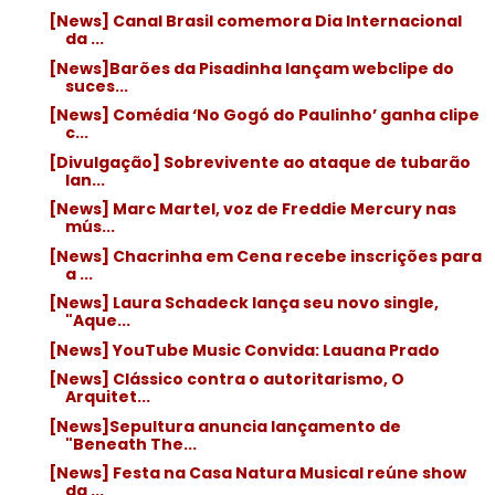
[News] Canal Brasil comemora Dia Internacional
da ...
[News]Barões da Pisadinha lançam webclipe do
suces...
[News] Comédia ‘No Gogó do Paulinho’ ganha clipe
c...
[Divulgação] Sobrevivente ao ataque de tubarão
lan...
[News] Marc Martel, voz de Freddie Mercury nas
mús...
[News] Chacrinha em Cena recebe inscrições para
a ...
[News] Laura Schadeck lança seu novo single,
"Aque...
[News] YouTube Music Convida: Lauana Prado
[News] Clássico contra o autoritarismo, O
Arquitet...
[News]Sepultura anuncia lançamento de
"Beneath The...
[News] Festa na Casa Natura Musical reúne show
da ...