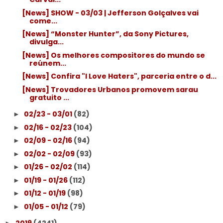
[News] SHOW - 03/03 | Jefferson Golçalves vai
come...
[News] “Monster Hunter”, da Sony Pictures,
divulga...
[News] Os melhores compositores do mundo se
reúnem...
[News] Confira "I Love Haters", parceria entre o d...
[News] Trovadores Urbanos promovem sarau
gratuito ...
02/23 - 03/01
(82)
►
02/16 - 02/23
(104)
►
02/09 - 02/16
(94)
►
02/02 - 02/09
(93)
►
01/26 - 02/02
(114)
►
01/19 - 01/26
(112)
►
01/12 - 01/19
(98)
►
01/05 - 01/12
(79)
►