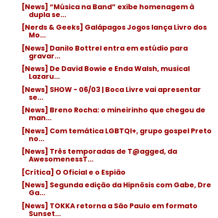
[News] “Música na Band” exibe homenagem à
dupla se...
[Nerds & Geeks] Galápagos Jogos lança Livro dos
Mo...
[News] Danilo Bottrel entra em estúdio para
gravar...
[News] De David Bowie e Enda Walsh, musical
Lazaru...
[News] SHOW - 06/03 | Boca Livre vai apresentar
se...
[News] Breno Rocha: o mineirinho que chegou de
man...
[News] Com temática LGBTQI+, grupo gospel Preto
no...
[News] Três temporadas de T@agged, da
AwesomenessT...
[Crítica] O Oficial e o Espião
[News] Segunda edição da Hipnösis com Gabe, Dre
Ga...
[News] TOKKA retorna a São Paulo em formato
Sunset...