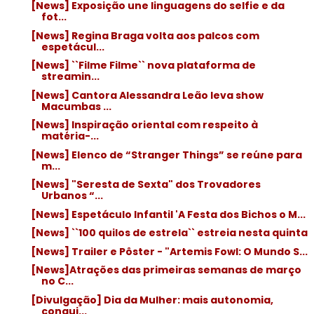
[News] Exposição une linguagens do selfie e da
fot...
[News] Regina Braga volta aos palcos com
espetácul...
[News] ``Filme Filme`` nova plataforma de
streamin...
[News] Cantora Alessandra Leão leva show
Macumbas ...
[News] Inspiração oriental com respeito à
matéria-...
[News] Elenco de “Stranger Things” se reúne para
m...
[News] "Seresta de Sexta" dos Trovadores
Urbanos “...
[News] Espetáculo Infantil 'A Festa dos Bichos o M...
[News] ``100 quilos de estrela`` estreia nesta quinta
[News] Trailer e Pôster - "Artemis Fowl: O Mundo S...
[News]Atrações das primeiras semanas de março
no C...
[Divulgação] Dia da Mulher: mais autonomia,
conqui...