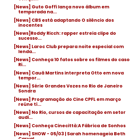
[News] Guto Goffi lança novo álbum em
temporada na...
[News] CBS está adaptando O silêncio dos
inocentes
[News]Roddy Ricch: rapper estreia clipe do
sucesso...
[News] Laroc Club prepara noite especial com
lenda...
[News] Conheça 10 fatos sobre os filmes do caso
Ri...
[News] Cauã Martins interpreta Otto em nova
tempor...
[News] Série Grandes Vozes no Rio de Janeiro
Sondra
[News] Programação do Cine CPFL em março
reúne tí...
[News] No Rio, cursos de capacitação em setor
audi...
[News] Conheça Cinecittà:A Fábrica de Sonhos
[News] SHOW - 05/03 | Sarah homenageia Beth
Carval...