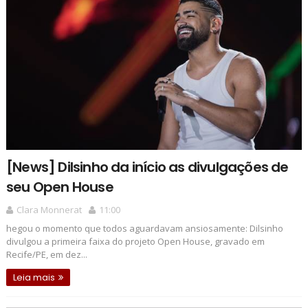
[News] Dilsinho da início as divulgações de
seu Open House
Clara Monnerat
11:00
hegou o momento que todos aguardavam ansiosamente: Dilsinho
divulgou a primeira faixa do projeto Open House, gravado em
Recife/PE, em dez...
Leia mais