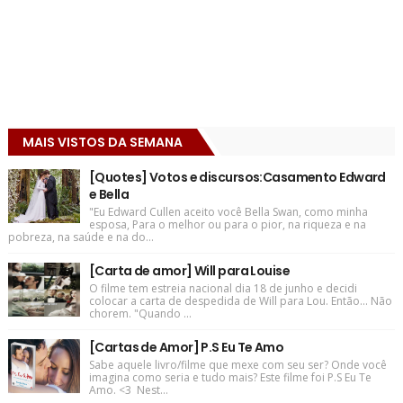
MAIS VISTOS DA SEMANA
[Quotes] Votos e discursos:Casamento Edward
e Bella
"Eu Edward Cullen aceito você Bella Swan, como minha
esposa, Para o melhor ou para o pior, na riqueza e na
pobreza, na saúde e na do...
[Carta de amor] Will para Louise
O filme tem estreia nacional dia 18 de junho e decidi
colocar a carta de despedida de Will para Lou. Então... Não
chorem. "Quando ...
[Cartas de Amor] P.S Eu Te Amo
Sabe aquele livro/filme que mexe com seu ser? Onde você
imagina como seria e tudo mais? Este filme foi P.S Eu Te
Amo. <3 Nest...