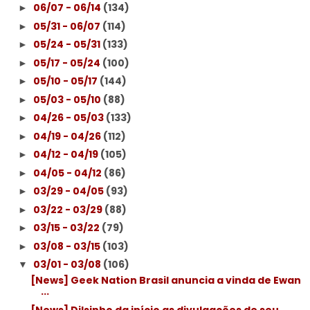
06/07 - 06/14
(134)
►
05/31 - 06/07
(114)
►
05/24 - 05/31
(133)
►
05/17 - 05/24
(100)
►
05/10 - 05/17
(144)
►
05/03 - 05/10
(88)
►
04/26 - 05/03
(133)
►
04/19 - 04/26
(112)
►
04/12 - 04/19
(105)
►
04/05 - 04/12
(86)
►
03/29 - 04/05
(93)
►
03/22 - 03/29
(88)
►
03/15 - 03/22
(79)
►
03/08 - 03/15
(103)
►
03/01 - 03/08
(106)
▼
[News] Geek Nation Brasil anuncia a vinda de Ewan
...
[News] Dilsinho da início as divulgações de seu