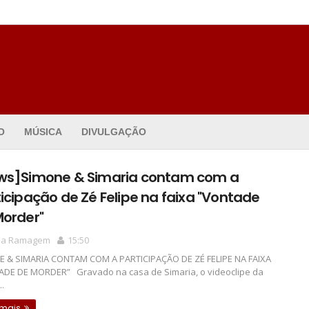
O
MÚSICA
DIVULGAÇÃO
ws]Simone & Simaria contam com a
icipação de Zé Felipe na faixa "Vontade
Morder"
la Ramagem
15:50
 & SIMARIA CONTAM COM A PARTICIPAÇÃO DE ZÉ FELIPE NA FAIXA
DE DE MORDER” Gravado na casa de Simaria, o videoclipe da
..
 mais