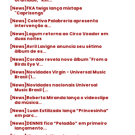
Gramado, “Kin...
[News]FKA twigs lança mixtape
"Caprisongs"
[News] Coletiva Palabreria apresenta
intervenção a...
[News]Lagum retorna ao Circo Voador em
duas noites
[News]Avril Lavigne anuncia seu sétimo
álbum de es...
[News]Cordae revela novo álbum "From a
Birds Eye V...
[News]Novidades Virgin - Universal Music
Brasil (1...
[News]Novidades nacionais Universal
Music Brasil (...
[News]Roberta Miranda lança o videoclipe
da música...
[News] Luan Estilizado lança “Princesinha”
em parc...
[News]DENNIS fica “Peladão” em primeiro
lançamento...