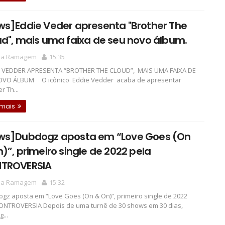
ws]Eddie Veder apresenta "Brother The
d", mais uma faixa de seu novo álbum.
la Ramagem
15:35
 VEDDER APRESENTA “BROTHER THE CLOUD”, MAIS UMA FAIXA DE
OVO ÁLBUM O icônico Eddie Vedder acaba de apresentar
r Th...
 mais
ws]Dubdogz aposta em “Love Goes (On
)”, primeiro single de 2022 pela
TROVERSIA
la Ramagem
15:32
z aposta em “Love Goes (On & On)”, primeiro single de 2022
ONTROVERSIA Depois de uma turnê de 30 shows em 30 dias,
...