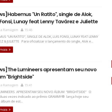
s]Habemus "Un Ratito", single de Alok,
 Fonsi, Lunay feat Lenny Tavárez e Juliette
la Ramagem
15:46
S “UN RATITO”, SINGLE DE ALOK, LUIS FONSI, LUNAY FEAT LENNY
Z & JULIETTE Para oficializar o lançamento do single, Alok e...
 mais
ws]The Lumineers apresentam seu novo
m "Brightside"
la Ramagem
15:41
UMINEERS APRESENTAM SEU NOVO ÁLBUM “BRIGHTSIDE” O
duas vezes indicado ao prêmio GRAMMY® lança hoje seu
 álbum de est...
 mais