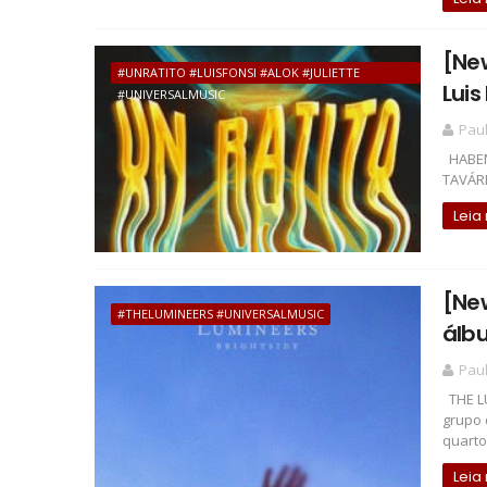
[New
#UNRATITO #LUISFONSI #ALOK #JULIETTE
Luis
#UNIVERSALMUSIC
Pau
HABEMU
TAVÁRE
Leia
[Ne
#THELUMINEERS #UNIVERSALMUSIC
álbu
Pau
THE L
grupo 
quarto
Leia