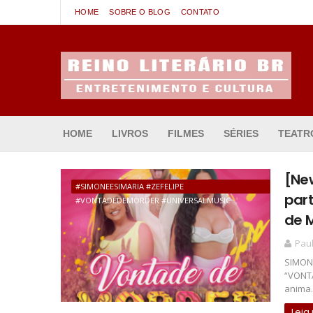
HOME
SOBRE O BLOG
CONTATO
Entretenimento & Cultura
HOME
LIVROS
FILMES
SÉRIES
TEATR
[Ne
#SIMONEESIMARIA #ZEFELIPE
part
#VONTADEDEMORDER #UNIVERSALMUSIC
de 
Pau
SIMONE
“VONTA
anima.
Leia