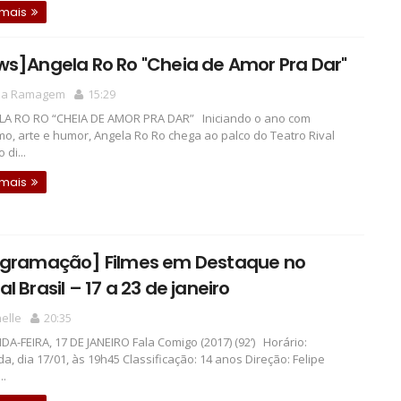
 mais
s]Angela Ro Ro "Cheia de Amor Pra Dar"
la Ramagem
15:29
A RO RO “CHEIA DE AMOR PRA DAR” Iniciando o ano com
mo, arte e humor, Angela Ro Ro chega ao palco do Teatro Rival
 di...
 mais
ogramação] Filmes em Destaque no
l Brasil – 17 a 23 de janeiro
elle
20:35
A-FEIRA, 17 DE JANEIRO Fala Comigo (2017) (92’) Horário:
a, dia 17/01, às 19h45 Classificação: 14 anos Direção: Felipe
..