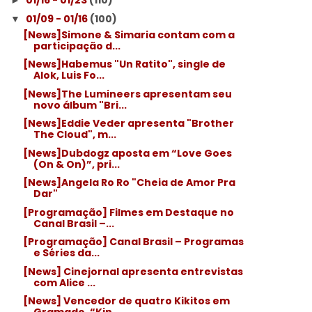
01/16 - 01/23
(110)
►
01/09 - 01/16
(100)
▼
[News]Simone & Simaria contam com a
participação d...
[News]Habemus "Un Ratito", single de
Alok, Luis Fo...
[News]The Lumineers apresentam seu
novo álbum "Bri...
[News]Eddie Veder apresenta "Brother
The Cloud", m...
[News]Dubdogz aposta em “Love Goes
(On & On)”, pri...
[News]Angela Ro Ro "Cheia de Amor Pra
Dar"
[Programação] Filmes em Destaque no
Canal Brasil –...
[Programação] Canal Brasil – Programas
e Séries da...
[News] Cinejornal apresenta entrevistas
com Alice ...
[News] Vencedor de quatro Kikitos em