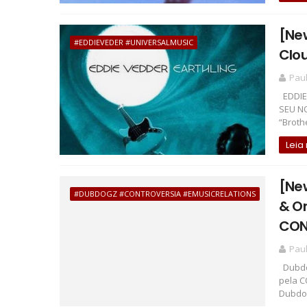
[Ne
#EDDIEVEDER #UNIVERSALMUSIC
Clou
Pau
EDDIE
SEU N
“Brothe
Leia
[Ne
#DUBDOGZ #CONTROVERSIA #EMUSICRELATIONS
& On
CON
Pau
Dubdog
pela C
Dubdog