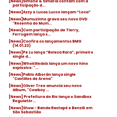
[News]Simone & Simaria contam com a
participação d...
[News]Azzy e Lucas Lucco lançam “Loca”
[News]Mumuzinho grava seu novo DVD
"Resenha do Mum...
[News]Com participação de Tierry,
Ferrugem lança s...
[News]Confira os lançamentos BMG
(14.01.22)
[News]Pe Lu lança “Beleza Rara”, primeiro
single d...
[News]Whokilledxix lança um novo hino
explosivo: "...
[News]Pablo Alborán lança single
"Castillos de Arena"
[News]Oliver Tree anuncia seu novo
álbum, "Cowboy ...
[News] Prefeitura do Rio lança o Sandbox
Regulatór...
[News]Show - Banda Rastapé e Benziê em
São Sebastião