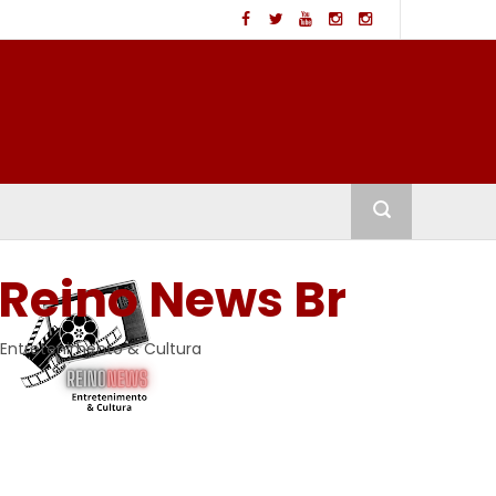
Reino News Br
Entretenimento & Cultura