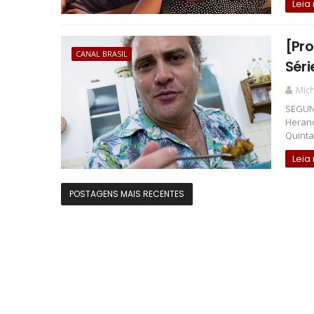
Leia
[Pr
CANAL BRASIL
Séri
Mich
SEGUND
Heranç
Quinta, 
Leia
POSTAGENS MAIS RECENTES