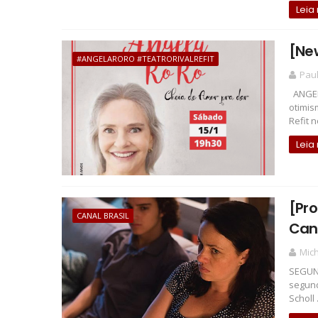
Leia
[New
#ANGELARORO #TEATRORIVALREFIT
Pau
ANGEL
otimis
Refit no
Leia
[Pr
CANAL BRASIL
Cana
Mich
SEGUND
segund
Scholl .