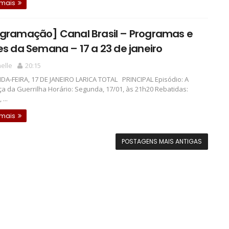
 mais
ogramação] Canal Brasil – Programas e
es da Semana – 17 a 23 de janeiro
elle
20:15
A-FEIRA, 17 DE JANEIRO LARICA TOTAL PRINCIPAL Episódio: A
a da Guerrilha Horário: Segunda, 17/01, às 21h20 Rebatidas:
...
 mais
POSTAGENS MAIS ANTIGAS