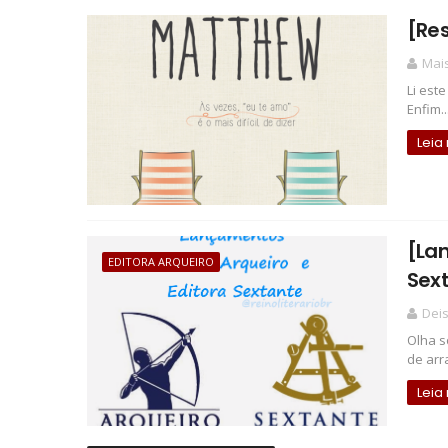
[Re
Mais
Li est
Enfim.
Leia
[Lan
EDITORA ARQUEIRO
Sex
Deis
Olha s
de arr
Leia