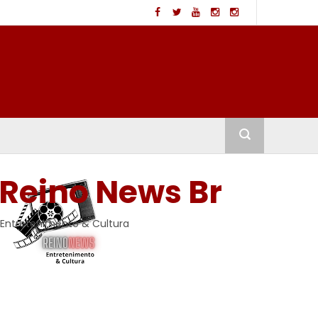
Reino News Br
Entretenimento & Cultura