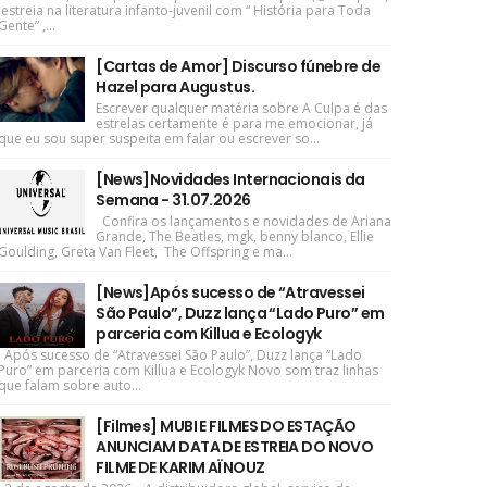
estreia na literatura infanto-juvenil com “ História para Toda
Gente” ,...
[Cartas de Amor] Discurso fúnebre de
Hazel para Augustus.
Escrever qualquer matéria sobre A Culpa é das
estrelas certamente é para me emocionar, já
que eu sou super suspeita em falar ou escrever so...
[News]Novidades Internacionais da
Semana - 31.07.2026
Confira os lançamentos e novidades de Ariana
Grande, The Beatles, mgk, benny blanco, Ellie
Goulding, Greta Van Fleet, The Offspring e ma...
[News]Após sucesso de “Atravessei
São Paulo”, Duzz lança “Lado Puro” em
parceria com Killua e Ecologyk
Após sucesso de “Atravessei São Paulo”, Duzz lança “Lado
Puro” em parceria com Killua e Ecologyk Novo som traz linhas
que falam sobre auto...
[Filmes] MUBI E FILMES DO ESTAÇÃO
ANUNCIAM DATA DE ESTREIA DO NOVO
FILME DE KARIM AÏNOUZ