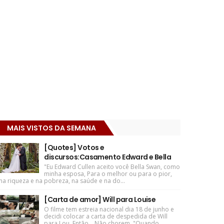
MAIS VISTOS DA SEMANA
[Quotes] Votos e
discursos:Casamento Edward e Bella
"Eu Edward Cullen aceito você Bella Swan, como
minha esposa, Para o melhor ou para o pior,
na riqueza e na pobreza, na saúde e na do...
[Carta de amor] Will para Louise
O filme tem estreia nacional dia 18 de junho e
decidi colocar a carta de despedida de Will
para Lou. Então... Não chorem. "Quando ...