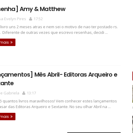
senha] Amy & Matthew
a Evelyn Pires
17:52
e livro uns 2 meses atras e nem sei o motivo de nao ter postado rs.
.. Diferente de outras vezes que escrevo resenhas, decidi ...
 mais
çamentos] Mês Abril- Editoras Arqueiro e
tante
e Gabriela
13:17
ó quantos livros maravilhosos! Vem conhecer estes lançamentos
asar das Editoras Arqueiro e Sextante. No seu olhar Abril na ...
 mais