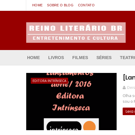
HOME
SOBRE O BLOG
CONTATO
Entretenimento & Cultura
HOME
LIVROS
FILMES
SÉRIES
TEATR
[Lan
EDITORA INTRÍNSECA
Deis
Olha s
sou o 
Leia