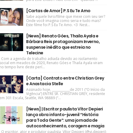
[Cartas de Amor] P.S Eu Te Amo
Sabe aquele livro/filme que mexe com seu ser?
Onde você imagina como seria e tudo mais?
Este filme foi P.S Eu Te Amo. <3 Nest...
[News] Renato Góes, Thaila Ayala e
Bárbara Reis protagonizam Inverno,
suspense inédito que estreia no
Telecine
Com a agenda de trabalho adiada devido ao isolamento
social em meados de 2020, Renato Góes e Thaila Ayala viram
no tempo livre deste perí...
[Carta] Contrato entre Christian Grey
e Anastacia Stelle
Assinado hoje, ____________de 2011 (“O Início da
Vigência”) ENTRE SR. CHRISTIAN GREY, residente
em 301 Escala, Seattle, WA 98889 (“...
[News] | Escritor paulista Vítor Depieri
lança obra infanto-juvenil “História
para Toda Gente”: uma jornada de
autoconhecimento, coragem e magia
O escritor, ator e produtor paulista Vítor Depieri (@vi.depieri)