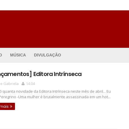
O
MÚSICA
DIVULGAÇÃO
çamentos] Editora Intrínseca
e Gabriela
14:04
ó quanta novidade da Editora Intrínseca neste mês de abril... Eu
Peregrino -Uma mulher é brutalmente assassinada em um hot...
 mais