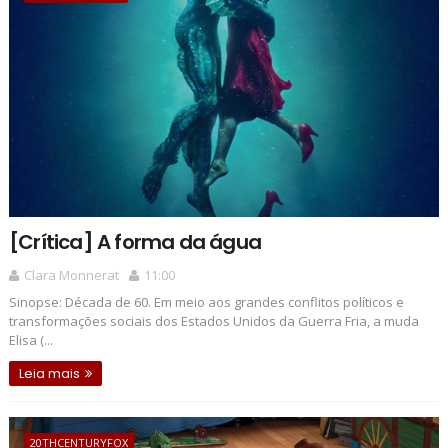
[Crítica] A forma da água
Clara Monnerat
11:00
Sinopse: Década de 60. Em meio aos grandes conflitos políticos e
transformações sociais dos Estados Unidos da Guerra Fria, a muda
Elisa (...
Leia mais
20THCENTURYFOX