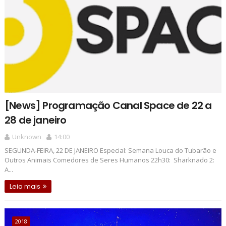
[News] Programação Canal Space de 22 a
28 de janeiro
Unknown
14:00
SEGUNDA-FEIRA, 22 DE JANEIRO Especial: Semana Louca do Tubarão e
Outros Animais Comedores de Seres Humanos 22h30: Sharknado 2:
A...
Leia mais
2018