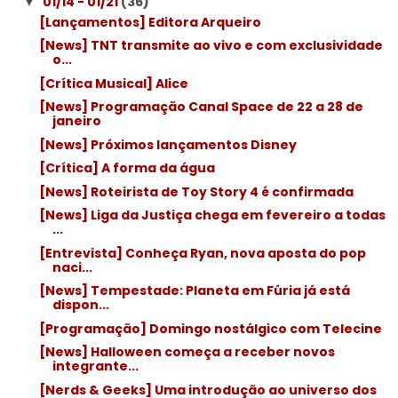
01/14 - 01/21
(36)
▼
[Lançamentos] Editora Arqueiro
[News] TNT transmite ao vivo e com exclusividade
o...
[Crítica Musical] Alice
[News] Programação Canal Space de 22 a 28 de
janeiro
[News] Próximos lançamentos Disney
[Crítica] A forma da água
[News] Roteirista de Toy Story 4 é confirmada
[News] Liga da Justiça chega em fevereiro a todas
...
[Entrevista] Conheça Ryan, nova aposta do pop
naci...
[News] Tempestade: Planeta em Fúria já está
dispon...
[Programação] Domingo nostálgico com Telecine
[News] Halloween começa a receber novos
integrante...
[Nerds & Geeks] Uma introdução ao universo dos