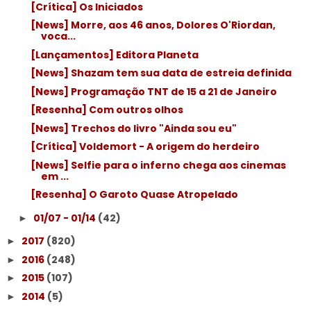
[Crítica] Os Iniciados
[News] Morre, aos 46 anos, Dolores O'Riordan,
voca...
[Lançamentos] Editora Planeta
[News] Shazam tem sua data de estreia definida
[News] Programação TNT de 15 a 21 de Janeiro
[Resenha] Com outros olhos
[News] Trechos do livro "Ainda sou eu"
[Crítica] Voldemort - A origem do herdeiro
[News] Selfie para o inferno chega aos cinemas
em ...
[Resenha] O Garoto Quase Atropelado
01/07 - 01/14
(42)
►
2017
(820)
►
2016
(248)
►
2015
(107)
►
2014
(5)
►