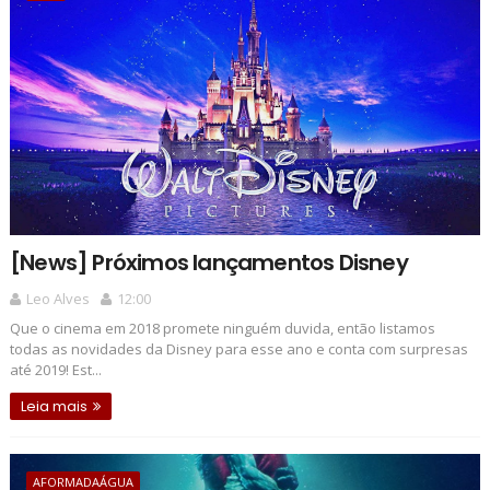
[News] Próximos lançamentos Disney
Leo Alves
12:00
Que o cinema em 2018 promete ninguém duvida, então listamos
todas as novidades da Disney para esse ano e conta com surpresas
até 2019! Est...
Leia mais
AFORMADAÁGUA