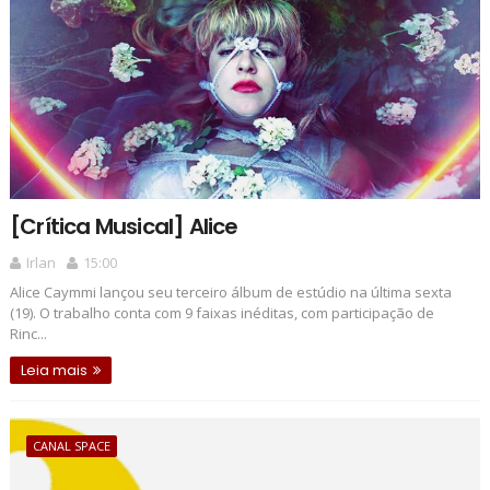
[Crítica Musical] Alice
Irlan
15:00
Alice Caymmi lançou seu terceiro álbum de estúdio na última sexta
(19). O trabalho conta com 9 faixas inéditas, com participação de
Rinc...
Leia mais
CANAL SPACE