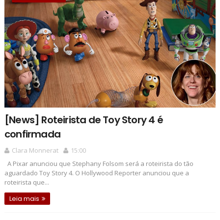
[News] Roteirista de Toy Story 4 é
confirmada
Clara Monnerat
15:00
A Pixar anunciou que Stephany Folsom será a roteirista do tão
aguardado Toy Story 4. O Hollywood Reporter anunciou que a
roteirista que...
Leia mais