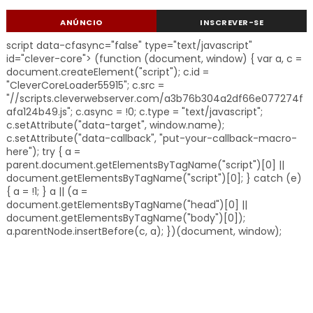
ANÚNCIO
INSCREVER-SE
script data-cfasync="false" type="text/javascript"
id="clever-core"> (function (document, window) { var a, c =
document.createElement("script"); c.id =
"CleverCoreLoader55915"; c.src =
"//scripts.cleverwebserver.com/a3b76b304a2df66e077274f
afa124b49.js"; c.async = !0; c.type = "text/javascript";
c.setAttribute("data-target", window.name);
c.setAttribute("data-callback", "put-your-callback-macro-
here"); try { a =
parent.document.getElementsByTagName("script")[0] ||
document.getElementsByTagName("script")[0]; } catch (e)
{ a = !1; } a || (a =
document.getElementsByTagName("head")[0] ||
document.getElementsByTagName("body")[0]);
a.parentNode.insertBefore(c, a); })(document, window);