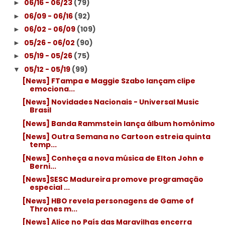
06/16 - 06/23
(79)
►
06/09 - 06/16
(92)
►
06/02 - 06/09
(109)
►
05/26 - 06/02
(90)
►
05/19 - 05/26
(75)
►
05/12 - 05/19
(99)
▼
[News] FTampa e Maggie Szabo lançam clipe
emociona...
[News] Novidades Nacionais - Universal Music
Brasil
[News] Banda Rammstein lança álbum homônimo
[News] Outra Semana no Cartoon estreia quinta
temp...
[News] Conheça a nova música de Elton John e
Berni...
[News]SESC Madureira promove programação
especial ...
[News] HBO revela personagens de Game of
Thrones m...
[News] Alice no País das Maravilhas encerra