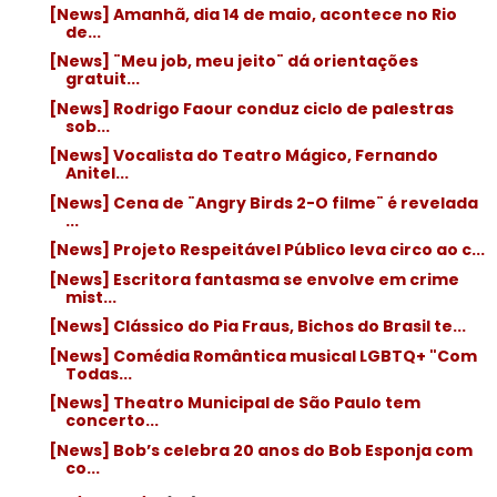
[News] Amanhã, dia 14 de maio, acontece no Rio
de...
[News] ¨Meu job, meu jeito¨ dá orientações
gratuit...
[News] Rodrigo Faour conduz ciclo de palestras
sob...
[News] Vocalista do Teatro Mágico, Fernando
Anitel...
[News] Cena de ¨Angry Birds 2-O filme¨ é revelada
...
[News] Projeto Respeitável Público leva circo ao c...
[News] Escritora fantasma se envolve em crime
mist...
[News] Clássico do Pia Fraus, Bichos do Brasil te...
[News] Comédia Romântica musical LGBTQ+ "Com
Todas...
[News] Theatro Municipal de São Paulo tem
concerto...
[News] Bob’s celebra 20 anos do Bob Esponja com
co...