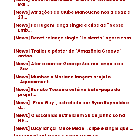
Bal...
[News] Atrações do Clube Manouche nos dias 22 e
23...
[News] Ferrugem lança single e clipe de "Nesse
Emb...
[News] Beret relança single ¨Lo siento¨ agora com
...
[News] Trailer e pôster de ¨Amazônia Groove¨
antec...
[News] Ator e cantor George Sauma lança o ep
¨Sozi...
[News] Munhoz e Mariano lançam projeto
¨Aqueciment...
[News] Renato Teixeira está no bate-papo do
projet...
[News] ¨Free Guy¨, estrelado por Ryan Reynolds e
d...
[News] O Escolhido estreia em 28 de junho só na
Ne...
[News] Lucy lança "Mexe Mexe", clipe e single que ...