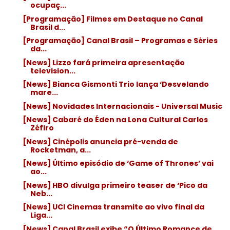
ocupaç...
[Programação] Filmes em Destaque no Canal
Brasil d...
[Programação] Canal Brasil – Programas e Séries
da...
[News] Lizzo fará primeira apresentação
television...
[News] Bianca Gismonti Trio lança ‘Desvelando
mare...
[News] Novidades Internacionais - Universal Music
[News] Cabaré do Éden na Lona Cultural Carlos
Zéfiro
[News] Cinépolis anuncia pré-venda de
Rocketman, a...
[News] Último episódio de ‘Game of Thrones’ vai
ao...
[News] HBO divulga primeiro teaser de ‘Pico da
Neb...
[News] UCI Cinemas transmite ao vivo final da
Liga...
[News] Canal Brasil exibe “O Último Romance de