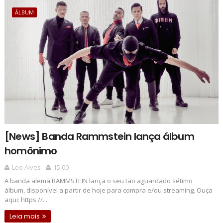
ÁLBUM
[News] Banda Rammstein lança álbum
homônimo
Leo Alves
15:00
A banda alemã RAMMSTEIN lança o seu tão aguardado sétimo
álbum, disponível a partir de hoje para compra e/ou streaming. Ouça
aqui: https://...
Leia mais