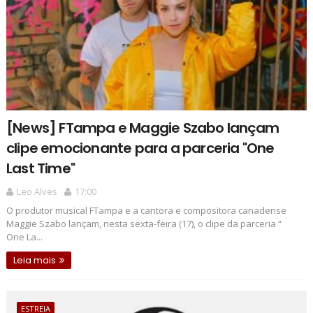
[News] FTampa e Maggie Szabo lançam
clipe emocionante para a parceria "One
Last Time"
Leo Alves
17:00
O produtor musical FTampa e a cantora e compositora canadense
Maggie Szabo lançam, nesta sexta-feira (17), o clipe da parceria “
One La...
Leia mais
ESTREIA