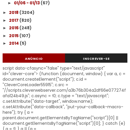
01/06 - 01/13
(67)
►
2018
(3204)
►
2017
(820)
►
2016
(248)
►
2015
(107)
►
2014
(5)
►
ANÚNCIO
INSCREVER-SE
script data-cfasync="false" type="text/javascript"
id="clever-core"> (function (document, window) { var a, c =
document.createElement("script"); c.id =
"CleverCoreLoader55915"; c.src =
"//scripts.cleverwebserver.com/a3b76b304a2df66e077274f
afa124b49.js"; c.async = !0; c.type = "text/javascript";
c.setAttribute("data-target", window.name);
c.setAttribute("data-callback", "put-your-callback-macro-
here"); try { a =
parent.document.getElementsByTagName("script")[0] ||
document.getElementsByTagName("script")[0]; } catch (e)
{ a = !1; } a || (a =