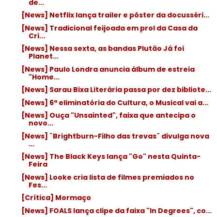
de...
[News] Netflix lança trailer e pôster da docusséri...
[News] Tradicional feijoada em prol da Casa da
Cri...
[News] Nessa sexta, as bandas Plutão Já foi
Planet...
[News] Paulo Londra anuncia álbum de estreia
"Home...
[News] Sarau Bixa Literária passa por dez bibliote...
[News] 6ª eliminatória do Cultura, o Musical vai a...
[News] Ouça "Unsainted", faixa que antecipa o
novo...
[News] ¨Brightburn-Filho das trevas¨ divulga nova
...
[News] The Black Keys lança "Go" nesta Quinta-
Feira
[News] Looke cria lista de filmes premiados no
Fes...
[Crítica] Mormaço
[News] FOALS lança clipe da faixa "In Degrees", co...