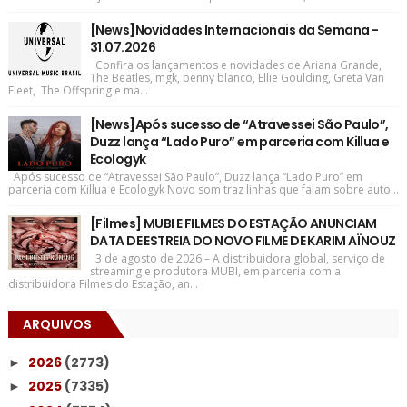
[News]Novidades Internacionais da Semana -
31.07.2026
Confira os lançamentos e novidades de Ariana Grande,
The Beatles, mgk, benny blanco, Ellie Goulding, Greta Van
Fleet, The Offspring e ma...
[News]Após sucesso de “Atravessei São Paulo”,
Duzz lança “Lado Puro” em parceria com Killua e
Ecologyk
Após sucesso de “Atravessei São Paulo”, Duzz lança “Lado Puro” em
parceria com Killua e Ecologyk Novo som traz linhas que falam sobre auto...
[Filmes] MUBI E FILMES DO ESTAÇÃO ANUNCIAM
DATA DE ESTREIA DO NOVO FILME DE KARIM AÏNOUZ
3 de agosto de 2026 – A distribuidora global, serviço de
streaming e produtora MUBI, em parceria com a
distribuidora Filmes do Estação, an...
ARQUIVOS
2026
(2773)
►
2025
(7335)
►