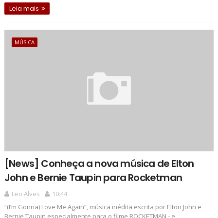
Leia mais
MÚSICA
[News] Conheça a nova música de Elton
John e Bernie Taupin para Rocketman
Leo Alves
10:44
“(I’m Gonna) Love Me Again”, música inédita escrita por Elton John e
Bernie Taupin especialmente para o filme ROCKETMAN - e