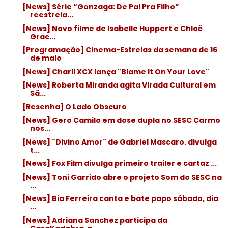
[News] Série “Gonzaga: De Pai Pra Filho”
reestreia...
[News] Novo filme de Isabelle Huppert e Chloë
Grac...
[Programação] Cinema-Estreias da semana de 16
de maio
[News] Charli XCX lança "Blame It On Your Love"
[News] Roberta Miranda agita Virada Cultural em
Sã...
[Resenha] O Lado Obscuro
[News] Gero Camilo em dose dupla no SESC Carmo
nos...
[News] ¨Divino Amor¨ de Gabriel Mascaro. divulga
t...
[News] Fox Film divulga primeiro trailer e cartaz ...
[News] Toni Garrido abre o projeto Som do SESC na
...
[News] Bia Ferreira canta e bate papo sábado, dia
...
[News] Adriana Sanchez participa da