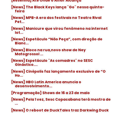
[Resenha] Até Onde o Amor Alcança
[News] The Black Keys lança ¨Go¨ nessa quinta-
feira
[News] MPB-A era dos festivais no Teatro Rival
Pet...
[News] Manicure que virou fenômeno na internet
lot...
[News] Espetáculo “Não Peça”, com direção de
Bianc...
[News] Bloco na rua,novo show de Ney
Matogrossol ...
[News] Espetáculo ¨As comadres¨ no SESC
Ginástico....
[News] Cinépolis faz lançamento exclusivo de “O
Ho...
[News] HBO Latin America anuncia o
desenvolvimento...
[Programação] Shows de 16 a 23 de maio
[News] Pela 1 vez, Sesc Copacabana terá mostra de
...
[News] O reboot de DuckTales traz Darkwing Duck