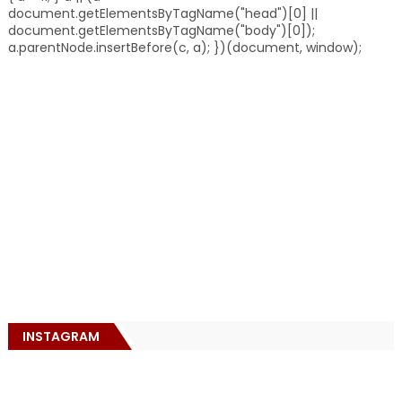
document.getElementsByTagName("head")[0] ||
document.getElementsByTagName("body")[0]);
a.parentNode.insertBefore(c, a); })(document, window);
INSTAGRAM