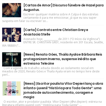
[Cartas de Amor] Discurso fúnebre de Hazel para
Augustus.
Escrever qualquer matéria sobre A Culpa é das estrelas
certamente é para me emocionar, já que eu sou super
suspeita em falar ou escrever so...
[Carta] Contrato entre Christian Grey e
Anastacia Stelle
Assinado hoje, ____________de 2011 (“O Início da Vigência”)
ENTRE SR. CHRISTIAN GREY, residente em 301 Escala, Seattle,
WA 98889 (“...
[News] Renato Góes, Thaila Ayala e Bárbara Reis
protagonizam Inverno, suspense inédito que
estreia no Telecine
Com a agenda de trabalho adiada devido ao isolamento social em
meados de 2020, Renato Góes e Thaila Ayala viram no tempo livre deste
perí...
[News] | Escritor paulista Vítor Depieri lança obra
infanto-juvenil “História para Toda Gente”: uma
jornada de autoconhecimento, coragem e
magia
O escritor, ator e produtor paulista Vítor Depieri (@vi.depieri) estreia na
literatura infanto-juvenil com “ História para Toda Gente” ,...