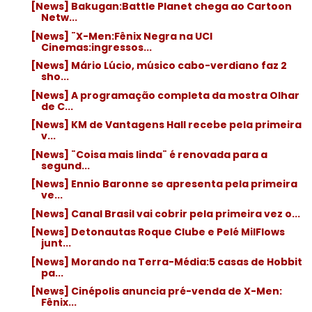
[News] Bakugan:Battle Planet chega ao Cartoon
Netw...
[News] ¨X-Men:Fênix Negra na UCI
Cinemas:ingressos...
[News] Mário Lúcio, músico cabo-verdiano faz 2
sho...
[News] A programação completa da mostra Olhar
de C...
[News] KM de Vantagens Hall recebe pela primeira
v...
[News] ¨Coisa mais linda¨ é renovada para a
segund...
[News] Ennio Baronne se apresenta pela primeira
ve...
[News] Canal Brasil vai cobrir pela primeira vez o...
[News] Detonautas Roque Clube e Pelé MilFlows
junt...
[News] Morando na Terra-Média:5 casas de Hobbit
pa...
[News] Cinépolis anuncia pré-venda de X-Men:
Fênix...