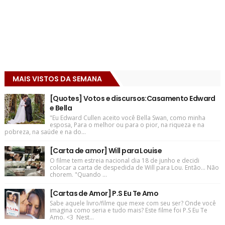
MAIS VISTOS DA SEMANA
[Quotes] Votos e discursos:Casamento Edward
e Bella
"Eu Edward Cullen aceito você Bella Swan, como minha
esposa, Para o melhor ou para o pior, na riqueza e na
pobreza, na saúde e na do...
[Carta de amor] Will para Louise
O filme tem estreia nacional dia 18 de junho e decidi
colocar a carta de despedida de Will para Lou. Então... Não
chorem. "Quando ...
[Cartas de Amor] P.S Eu Te Amo
Sabe aquele livro/filme que mexe com seu ser? Onde você
imagina como seria e tudo mais? Este filme foi P.S Eu Te
Amo. <3 Nest...