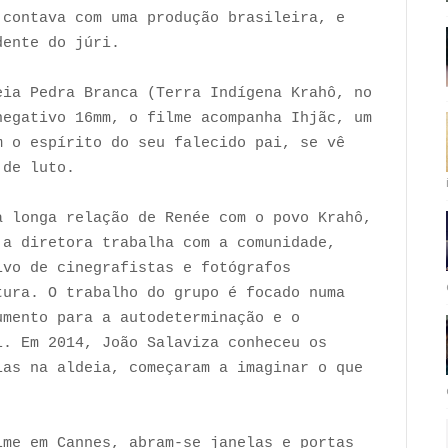
 contava com uma produção brasileira, e
dente do júri.
eia Pedra Branca (Terra Indígena Krahô, no
egativo 16mm, o filme acompanha Ihjãc, um
m o espírito do seu falecido pai, se vê
 de luto.
 longa relação de Renée com o povo Krahô,
 a diretora trabalha com a comunidade,
ivo de cinegrafistas e fotógrafos
tura. O trabalho do grupo é focado numa
umento para a autodeterminação e o
l. Em 2014, João Salaviza conheceu os
ias na aldeia, começaram a imaginar o que
lme em Cannes, abram-se janelas e portas