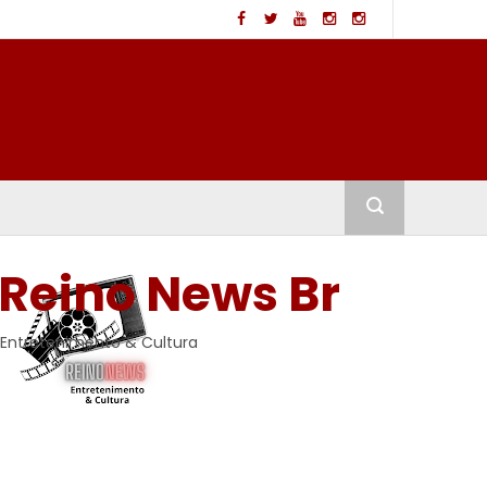
Reino News Br
Entretenimento & Cultura