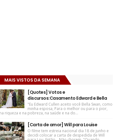
MAIS VISTOS DA SEMANA
[Quotes] Votos e
discursos:Casamento Edward e Bella
"Eu Edward Cullen aceito você Bella Swan, como
minha esposa, Para o melhor ou para o pior,
na riqueza e na pobreza, na saúde e na do...
[Carta de amor] Will para Louise
O filme tem estreia nacional dia 18 de junho e
decidi colocar a carta de despedida de Will
para Lou. Então... Não chorem. "Quando ...