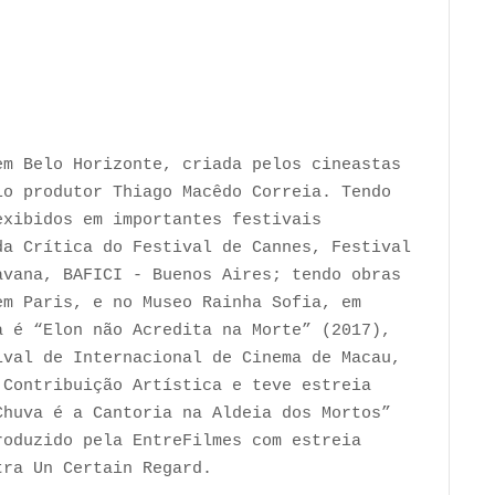
em Belo Horizonte, criada pelos cineastas
lo produtor Thiago Macêdo Correia. Tendo
exibidos em importantes festivais
da Crítica do Festival de Cannes, Festival
avana, BAFICI - Buenos Aires; tendo obras
em Paris, e no Museo Rainha Sofia, em
a é “Elon não Acredita na Morte” (2017),
ival de Internacional de Cinema de Macau,
 Contribuição Artística e teve estreia
Chuva é a Cantoria na Aldeia dos Mortos”
roduzido pela EntreFilmes com estreia
tra Un Certain Regard.