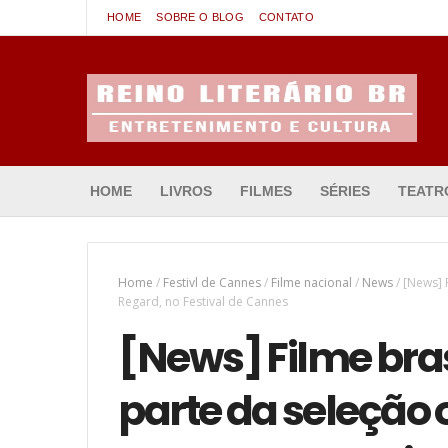
HOME
SOBRE O BLOG
CONTATO
Entretenimento & Cultura
HOME
LIVROS
FILMES
SÉRIES
TEATR
Home
/
Festivl de Cannes
/
Filme nacional
/
News
/
[News] F
Regard, no Festival de Cannes
[News] Filme brasi
parte da seleção o