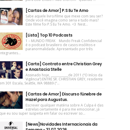
[Cartas de Amor] P.S Eu Te Amo
Sabe aquele livro/filme que mexe com seu ser?
Onde você imagina como seria e tudo mais?
Este filme foi P.S Eu Te Amo. <3 Nest...
[Lista] Top 10 Podcasts
1 – MUNDO FREAK Mundo Freak Confidencial
é o podcast brasileiro de casos insólitos e
paranormalidade. Apresentado por três
integrantes...
[Carta] Contrato entre Christian Grey
e Anastacia Stelle
Assinado hoje, ____________de 2011 (“O Início da
Vigência”) ENTRE SR. CHRISTIAN GREY, residente
em 301 Escala, Seattle, WA 98889 (“...
[Cartas de Amor] Discurso fúnebre de
Hazel para Augustus.
Escrever qualquer matéria sobre A Culpa é das
estrelas certamente é para me emocionar, já
que eu sou super suspeita em falar ou escrever so...
[News]Novidades Internacionais da
Semana - 31.07.2026