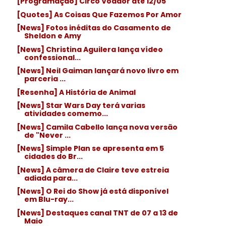
[Programação] Circo Voador até 12/05
[Quotes] As Coisas Que Fazemos Por Amor
[News] Fotos inéditas do Casamento de
Sheldon e Amy
[News] Christina Aguilera lança vídeo
confessional...
[News] Neil Gaiman lançará novo livro em
parceria ...
[Resenha] A História de Animal
[News] Star Wars Day terá varias
atividades comemo...
[News] Camila Cabello lança nova versão
de "Never ...
[News] Simple Plan se apresenta em 5
cidades do Br...
[News] A câmera de Claire teve estreia
adiada para...
[News] O Rei do Show já está disponível
em Blu-ray...
[News] Destaques canal TNT de 07 a 13 de
Maio