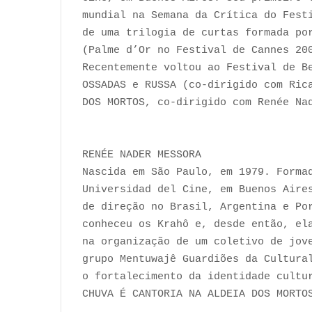
mundial na Semana da Crítica do Fest
de uma trilogia de curtas formada po
(Palme d’Or no Festival de Cannes 20
Recentemente voltou ao Festival de B
OSSADAS e RUSSA (co-dirigido com Ric
DOS MORTOS, co-dirigido com Renée Na
RENÉE NADER MESSORA
Nascida em São Paulo, em 1979. Forma
Universidad del Cine, em Buenos Aire
de direção no Brasil, Argentina e Po
conheceu os Krahô e, desde então, el
na organização de um coletivo de jov
grupo Mentuwajê Guardiões da Cultura
o fortalecimento da identidade cultu
CHUVA É CANTORIA NA ALDEIA DOS MORTO