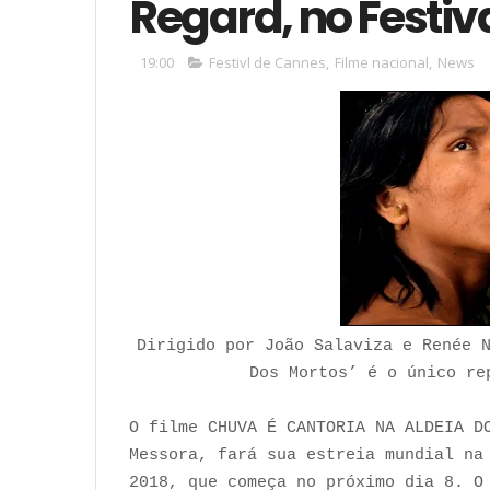
Regard, no Festiv
19:00
Festivl de Cannes
,
Filme nacional
,
News
Dirigido por João Salaviza e Renée 
Dos Mortos’ é o único re
O filme CHUVA É CANTORIA NA ALDEIA D
Messora, fará sua estreia mundial na
2018, que começa no próximo dia 8. O