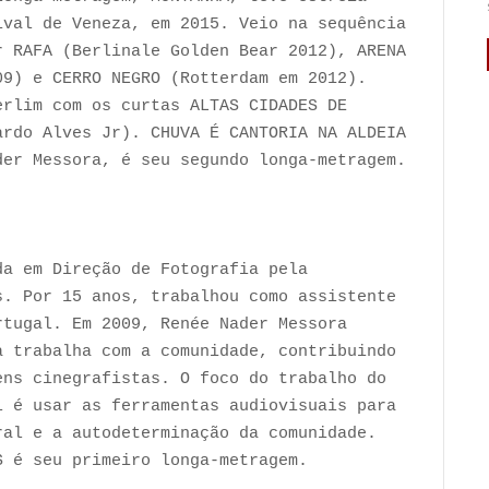
ival de Veneza, em 2015. Veio na sequência
r RAFA (Berlinale Golden Bear 2012), ARENA
09) e CERRO NEGRO (Rotterdam em 2012).
erlim com os curtas ALTAS CIDADES DE
ardo Alves Jr). CHUVA É CANTORIA NA ALDEIA
der Messora, é seu segundo longa-metragem.
da em Direção de Fotografia pela
s. Por 15 anos, trabalhou como assistente
rtugal. Em 2009, Renée Nader Messora
a trabalha com a comunidade, contribuindo
ens cinegrafistas. O foco do trabalho do
l é usar as ferramentas audiovisuais para
ral e a autodeterminação da comunidade.
S é seu primeiro longa-metragem.