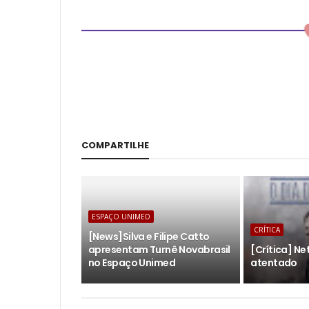
COMPARTILHE
ESPAÇO UNIMED
CRÍTICA
[News]Silva e Filipe Catto
apresentam Turnê Novabrasil
[Crítica] Net
no Espaço Unimed
atentado