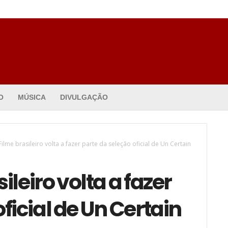
O
MÚSICA
DIVULGAÇÃO
ilme brasileiro volta a fazer parte da seleção oficial de Un Certain
leiro volta a fazer
ficial de Un Certain