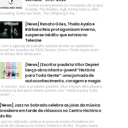
Confira os lançamentos e novidades de Ariana
Grande, The Beatles, mgk, benny blanco, Ellie
Goulding, Greta Van Fleet, The Offspring e ma...
[News] Renato Góes, Thaila Ayala e
Bárbara Reis protagonizam Inverno,
suspense inédito que estreia no
Telecine
Com a agenda de trabalho adiada devido ao isolamento
social em meados de 2020, Renato Góes e Thaila Ayala viram
no tempo livre deste perí...
[News] | Escritor paulista Vítor Depieri
lança obra infanto-juvenil “História
para Toda Gente”: uma jornada de
autoconhecimento, coragem e magia
O escritor, ator e produtor paulista Vítor Depieri (@vi.depieri)
estreia na literatura infanto-juvenil com “ História para Toda
Gente” ,...
[News] Jazz no Sobrado celebra as joias da música
brasileira em tarde de clássicos no Centro Histórico
do Rio
Jazz no Sobrado celebra as joias da música brasileira em
tarde de clássicos no Centro Histórico do Rio Projeto reúne