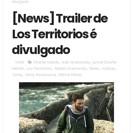
divulgado
[News] Trailer de
Los Territorios é
divulgado
14:00
Charlie Hebdo
,
Ivan Granovsky
,
Jornal Charlie
Hebdo
,
Los Territorios
,
Martin Granovsky
,
News
,
notícias
,
Sinny
,
Sinny Assessoria
,
Vitrine Filmes