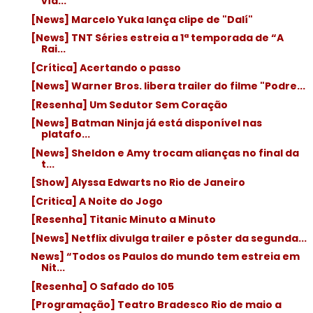
víd...
[News] Marcelo Yuka lança clipe de "Dalí"
[News] TNT Séries estreia a 1ª temporada de “A
Rai...
[Crítica] Acertando o passo
[News] Warner Bros. libera trailer do filme "Podre...
[Resenha] Um Sedutor Sem Coração
[News] Batman Ninja já está disponível nas
platafo...
[News] Sheldon e Amy trocam alianças no final da
t...
[Show] Alyssa Edwarts no Rio de Janeiro
[Critica] A Noite do Jogo
[Resenha] Titanic Minuto a Minuto
[News] Netflix divulga trailer e pôster da segunda...
News] “Todos os Paulos do mundo tem estreia em
Nit...
[Resenha] O Safado do 105
[Programação] Teatro Bradesco Rio de maio a