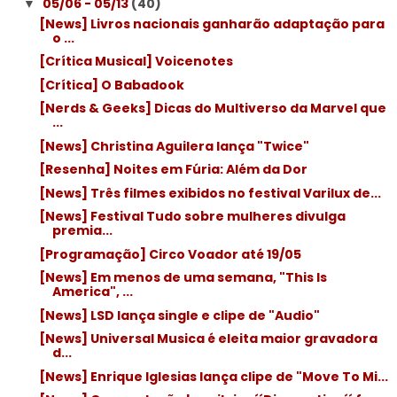
05/06 - 05/13
(40)
▼
[News] Livros nacionais ganharão adaptação para
o ...
[Crítica Musical] Voicenotes
[Crítica] O Babadook
[Nerds & Geeks] Dicas do Multiverso da Marvel que
...
[News] Christina Aguilera lança "Twice"
[Resenha] Noites em Fúria: Além da Dor
[News] Três filmes exibidos no festival Varilux de...
[News] Festival Tudo sobre mulheres divulga
premia...
[Programação] Circo Voador até 19/05
[News] Em menos de uma semana, "This Is
America", ...
[News] LSD lança single e clipe de "Audio"
[News] Universal Musica é eleita maior gravadora
d...
[News] Enrique Iglesias lança clipe de "Move To Mi...