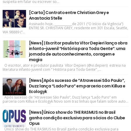
suspeita em falar ou escrever so...
[Carta] Contrato entre Christian Grey e
Anastacia Stelle
Assinado hoje, ____________de 2011 (“O Início da Vigência”)
ENTRE SR. CHRISTIAN GREY, residente em 301 Escala, Seattle,
WA 98889 (“...
[News] | Escritor paulista Vítor Depieri lança obra
infanto-juvenil “História para Toda Gente”: uma
jornada de autoconhecimento, coragem e
magia
O escritor, ator e produtor paulista Vítor Depieri (@vi.depieri) estreia na
literatura infanto-juvenil com “ História para Toda Gente” ,...
[News]Após sucesso de “Atravessei São Paulo”,
Duzz lança “Lado Puro” em parceria com Killua e
Ecologyk
Após sucesso de “Atravessei São Paulo”, Duzz lança “Lado Puro” em
parceria com Killua e Ecologyk Novo som traz linhas que falam sobre auto...
[News]Único show do THE RASMUS no Brasil
ganha condição exclusiva para sócios do Clube
Opus
Único show do THE RASMUS no Brasil ganha condição exclusiva para