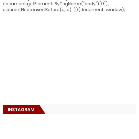
document.getElementsByTagName("body")[0]);
a.parentNode.insertBefore(c, a); })(document, window);
INSTAGRAM