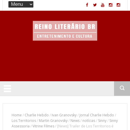
Entretenimento & Cultura
Home
/
Charlie Hebdo
/
Ivan Granovsky
/
Jornal Charlie Hebdo
/
Los Territorios
/
Martin Granovsky
/
News
/
notícias
/
Sinny
/
Sinny
Assessoria
/
Vitrine Filmes
/
[News] Trailer de Los Territorios é