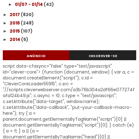
01/07 - 01/14
(42)
►
2017
(820)
►
2016
(248)
►
2015
(107)
►
2014
(5)
►
ANÚNCIO
INSCREVER-SE
script data-cfasync="false" type="text/javascript"
id="clever-core"> (function (document, window) { var a, c =
document.createElement("script"); c.id =
"CleverCoreLoader55915"; c.src =
"//scripts.cleverwebserver.com/a3b76b304a2df66e077274f
afa124b49.js"; c.async = !0; c.type = "text/javascript";
c.setAttribute("data-target", window.name);
c.setAttribute("data-callback", "put-your-callback-macro-
here"); try { a =
parent.document.getElementsByTagName("script")[0] ||
document.getElementsByTagName("script")[0]; } catch (e)
{ a = !1; } a || (a =
document.getElementsByTagName("head")[0] ||