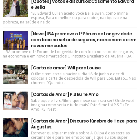
[Quotes] Votos e discursos:Casamento Edward
e Bella
"Eu Edward Cullen aceito você Bella Swan, como minha
esposa, Para o melhor ou para o pior, na riqueza e na
pobreza, na saúde e na do...
[News] IBA promove o 1º Fórum de Longevidade
com foco no setor de seguros, na economia e em
novos mercados
IBA promove o 1º Fórum de Longevidade com foco no setor de seguros,
na economia e em novos mercados O Instituto Brasileiro de Atuária (IBA...
[Carta de amor] Will para Louise
O filme tem estreia nacional dia 18 de junho e decidi
colocar a carta de despedida de Will para Lou. Então... Não
chorem. "Quando ...
[Cartas de Amor] P.S Eu Te Amo
Sabe aquele livro/filme que mexe com seu ser? Onde você
imagina como seria e tudo mais? Este filme foi P.S Eu Te
Amo. <3 Nest...
[Cartas de Amor] Discurso fúnebre de Hazel para
Augustus.
Escrever qualquer matéria sobre A Culpa é das estrelas
certamente é para me emocionar, já que eu sou super