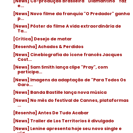
[News] Co-produção brasileira ´´Diamantino´´ faz
e...
[News] Novo filme da franquia "O Predador" ganha
p...
[News] Pôster do filme A vida extraordinária de
Ta...
[Crítica] Desejo de matar
[Resenha] Achados & Perdidos
[News] Cinebiografia do ícone francês Jacques
Cost...
[News] Sam Smith lança clipe "Pray", com
participa...
[News] Imagens da adaptação de "Para Todos Os
Garo...
[News] Banda Bastille lança nova música
[News] No mês do festival de Cannes, plataformas
...
[Resenha] Antes De Tudo Acabar
[News] Trailer de Los Territorios é divulgado
[News] Lenine apresenta hoje seu novo single e