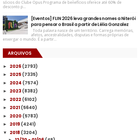
sócios do Clube Opus Programa de benefícios oferece até 60% de
desconto p...
[Eventos] FLIN 2026 leva grandes nomes a Niterói
para pensar o Brasil a partir de Lélia Gonzalez
Toda palavra nasce de um território. Carrega memórias,
afetos, ancestralidades, disputas e formas próprias de
enxergar o mundo. É a partir...
ARQUIVOS
2026
(2793)
►
2025
(7335)
►
2024
(7574)
►
2023
(8382)
►
2022
(6102)
►
2021
(5640)
►
2020
(5783)
►
2019
(4241)
►
2018
(3204)
▼
12/30 - 01/06
(45)
►