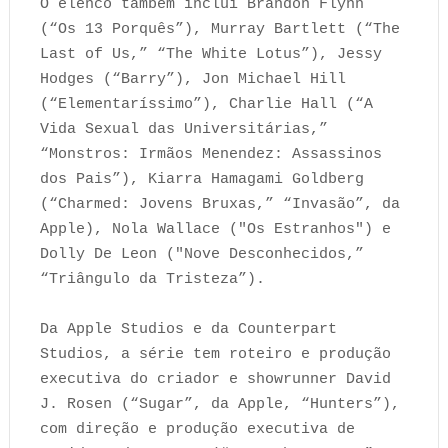
O elenco também inclui Brandon Flynn
(“Os 13 Porquês”), Murray Bartlett (“The
Last of Us,” “The White Lotus”), Jessy
Hodges (“Barry”), Jon Michael Hill
(“Elementaríssimo”), Charlie Hall (“A
Vida Sexual das Universitárias,”
“Monstros: Irmãos Menendez: Assassinos
dos Pais”), Kiarra Hamagami Goldberg
(“Charmed: Jovens Bruxas,” “Invasão”, da
Apple), Nola Wallace ("Os Estranhos") e
Dolly De Leon ("Nove Desconhecidos,”
“Triângulo da Tristeza”).
Da Apple Studios e da Counterpart
Studios, a série tem roteiro e produção
executiva do criador e showrunner David
J. Rosen (“Sugar”, da Apple, “Hunters”),
com direção e produção executiva de