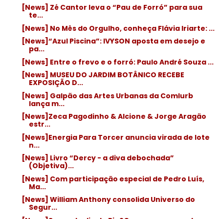
[News] Zé Cantor leva o “Pau de Forró” para sua
te...
[News] No Mês do Orgulho, conheça Flávia Iriarte: ...
[News]“Azul Piscina”: IVYSON aposta em desejo e
pa...
[News] Entre o frevo e o forró: Paulo André Souza ...
[News] MUSEU DO JARDIM BOTÂNICO RECEBE
EXPOSIÇÃO D...
[News] Galpão das Artes Urbanas da Comlurb
lança m...
[News]Zeca Pagodinho & Alcione & Jorge Aragão
estr...
[News]Energia Para Torcer anuncia virada de lote
n...
[News] Livro “Dercy - a diva debochada”
(Objetiva)...
[News] Com participação especial de Pedro Luís,
Ma...
[News] William Anthony consolida Universo do
Segur...