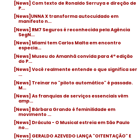
[News] Com texto de Ronaldo Serruya e direção de
P...
[News]UNNA X transforma autocuidado em
manifesto n...
[News] RM7 Seguros é reconhecida pela Agência
SegN...
[News] Miami tem Carlos Malta em encontro
especia...
[News] Museu do Amanhã convida para 4ª edição
do P...
[News] Você realmente entende o que significa ser
...
[News] Treinar no "piloto automático" é passado.
M...
[News] As franquias de serviços essenciais vêm
amp...
[News] Bárbara Grando é feminilidade em
movimento ...
[News] Drácula - O Musical estreia em São Paulo
no...
[News] GERALDO AZEVEDO LANÇA "OITENTAÇÃO" E