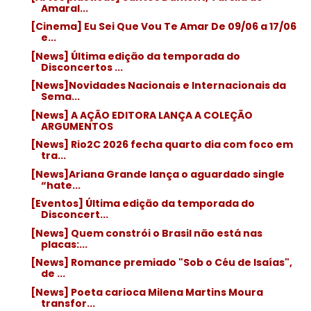
Amaral...
[Cinema] Eu Sei Que Vou Te Amar De 09/06 a 17/06
e...
[News] Última edição da temporada do
Disconcertos ...
[News]Novidades Nacionais e Internacionais da
Sema...
[News] A AÇÃO EDITORA LANÇA A COLEÇÃO
ARGUMENTOS
[News] Rio2C 2026 fecha quarto dia com foco em
tra...
[News]Ariana Grande lança o aguardado single
“hate...
[Eventos] Última edição da temporada do
Disconcert...
[News] Quem constrói o Brasil não está nas
placas:...
[News] Romance premiado "Sob o Céu de Isaías",
de ...
[News] Poeta carioca Milena Martins Moura
transfor...