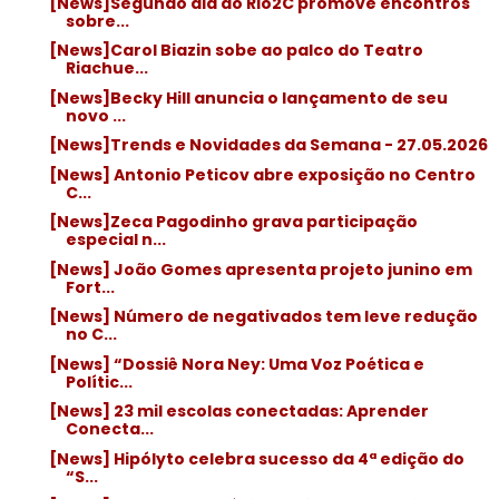
[News]Segundo dia do Rio2C promove encontros
sobre...
[News]Carol Biazin sobe ao palco do Teatro
Riachue...
[News]Becky Hill anuncia o lançamento de seu
novo ...
[News]Trends e Novidades da Semana - 27.05.2026
[News] Antonio Peticov abre exposição no Centro
C...
[News]Zeca Pagodinho grava participação
especial n...
[News] João Gomes apresenta projeto junino em
Fort...
[News] Número de negativados tem leve redução
no C...
[News] “Dossiê Nora Ney: Uma Voz Poética e
Polític...
[News] 23 mil escolas conectadas: Aprender
Conecta...
[News] Hipólyto celebra sucesso da 4ª edição do
“S...