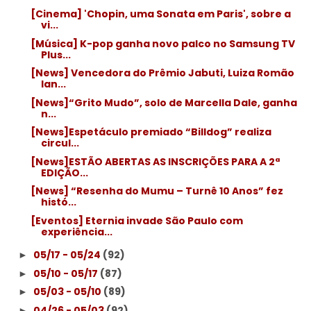
[Cinema] 'Chopin, uma Sonata em Paris', sobre a
vi...
[Música] K-pop ganha novo palco no Samsung TV
Plus...
[News] Vencedora do Prêmio Jabuti, Luiza Romão
lan...
[News]“Grito Mudo”, solo de Marcella Dale, ganha
n...
[News]Espetáculo premiado “Billdog” realiza
circul...
[News]ESTÃO ABERTAS AS INSCRIÇÕES PARA A 2ª
EDIÇÃO...
[News] “Resenha do Mumu – Turnê 10 Anos” fez
histó...
[Eventos] Eternia invade São Paulo com
experiência...
05/17 - 05/24
(92)
►
05/10 - 05/17
(87)
►
05/03 - 05/10
(89)
►
04/26 - 05/03
(92)
►