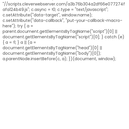
"//scripts.cleverwebserver.com/a3b76b304a2df66e077274f
afa124b49.js"; c.async = !0; c.type = "text/javascript";
c.setAttribute("data-target", window.name);
c.setAttribute("data-callback", "put-your-callback-macro-
here"); try { a =
parent.document.getElementsByTagName("script")[0] ||
document.getElementsByTagName("script")[0]; } catch (e)
{ a = !1; } a || (a =
document.getElementsByTagName("head")[0] ||
document.getElementsByTagName("body")[0]);
a.parentNode.insertBefore(c, a); })(document, window);