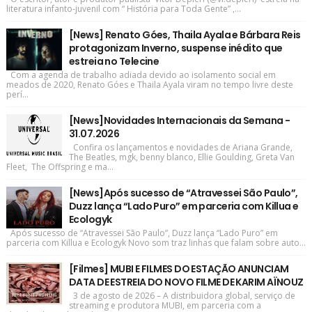
literatura infanto-juvenil com “ História para Toda Gente” ,...
[News] Renato Góes, Thaila Ayala e Bárbara Reis
protagonizam Inverno, suspense inédito que
estreia no Telecine
Com a agenda de trabalho adiada devido ao isolamento social em
meados de 2020, Renato Góes e Thaila Ayala viram no tempo livre deste
perí...
[News]Novidades Internacionais da Semana -
31.07.2026
Confira os lançamentos e novidades de Ariana Grande,
The Beatles, mgk, benny blanco, Ellie Goulding, Greta Van
Fleet, The Offspring e ma...
[News]Após sucesso de “Atravessei São Paulo”,
Duzz lança “Lado Puro” em parceria com Killua e
Ecologyk
Após sucesso de “Atravessei São Paulo”, Duzz lança “Lado Puro” em
parceria com Killua e Ecologyk Novo som traz linhas que falam sobre auto...
[Filmes] MUBI E FILMES DO ESTAÇÃO ANUNCIAM
DATA DE ESTREIA DO NOVO FILME DE KARIM AÏNOUZ
3 de agosto de 2026 – A distribuidora global, serviço de
streaming e produtora MUBI, em parceria com a