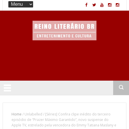
Entretenimento & Cultura
Home
/
Unlabelled
/
[Séries] Confira clipe inédito do terceiro
episódio de “Prazer Máximo Garantido”, novo suspense do
Apple TV, estrelado pela vencedora do Emmy Tatiana Maslany e