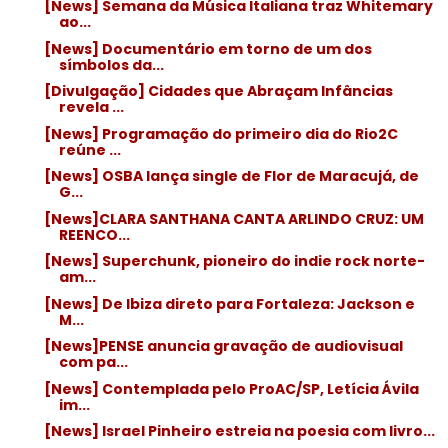
[News] Semana da Música Italiana traz Whitemary
ao...
[News] Documentário em torno de um dos
símbolos da...
[Divulgação] Cidades que Abraçam Infâncias
revela ...
[News] Programação do primeiro dia do Rio2C
reúne ...
[News] OSBA lança single de Flor de Maracujá, de
G...
[News]CLARA SANTHANA CANTA ARLINDO CRUZ: UM
REENCO...
[News] Superchunk, pioneiro do indie rock norte-
am...
[News] De Ibiza direto para Fortaleza: Jackson e
M...
[News]PENSE anuncia gravação de audiovisual
com pa...
[News] Contemplada pelo ProAC/SP, Letícia Ávila
im...
[News] Israel Pinheiro estreia na poesia com livro...