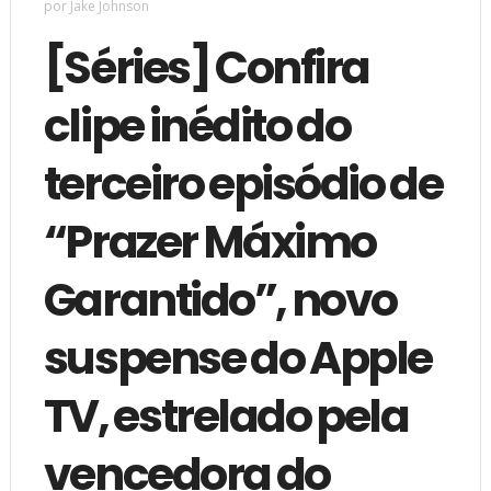
por Jake Johnson
[Séries] Confira
clipe inédito do
terceiro episódio de
“Prazer Máximo
Garantido”, novo
suspense do Apple
TV, estrelado pela
vencedora do