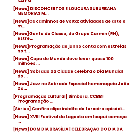
SAI EM...
[News] DISCONCERTOS E LOUCURA SUBURBANA
MEMÓRIAS M...
[News]Os caminhos de volta: atividades de arte e
m...
[News]Gente de Classe, do Grupo Carmin (RN),
estre...
[News]Programação de junho conta com estreias
no t...
[News] Copa do Mundo deve levar quase 100
milhões ...
[News] Sobrado da Cidade celebra o Dia Mundial
do ...
[News] Jazz no Sobrado Especial homenageia João
Do...
[Programação cultural] Simbora, CCBB!
Programação ...
[Séries] Confira clipe inédito do terceiro episódi...
[News] XVIII Festival da Lagosta em Icapuí começa
...
[News] BOM DIA BRASÍLIA | CELEBRAÇÃO DO DIA DA