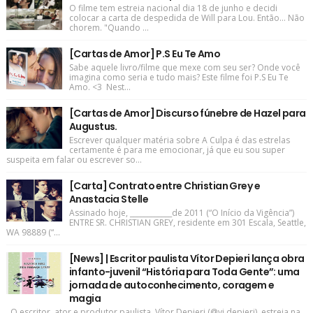
O filme tem estreia nacional dia 18 de junho e decidi
colocar a carta de despedida de Will para Lou. Então... Não
chorem. "Quando ...
[Cartas de Amor] P.S Eu Te Amo
Sabe aquele livro/filme que mexe com seu ser? Onde você
imagina como seria e tudo mais? Este filme foi P.S Eu Te
Amo. <3 Nest...
[Cartas de Amor] Discurso fúnebre de Hazel para
Augustus.
Escrever qualquer matéria sobre A Culpa é das estrelas
certamente é para me emocionar, já que eu sou super
suspeita em falar ou escrever so...
[Carta] Contrato entre Christian Grey e
Anastacia Stelle
Assinado hoje, ____________de 2011 (“O Início da Vigência”)
ENTRE SR. CHRISTIAN GREY, residente em 301 Escala, Seattle,
WA 98889 (“...
[News] | Escritor paulista Vítor Depieri lança obra
infanto-juvenil “História para Toda Gente”: uma
jornada de autoconhecimento, coragem e
magia
O escritor, ator e produtor paulista Vítor Depieri (@vi.depieri) estreia na