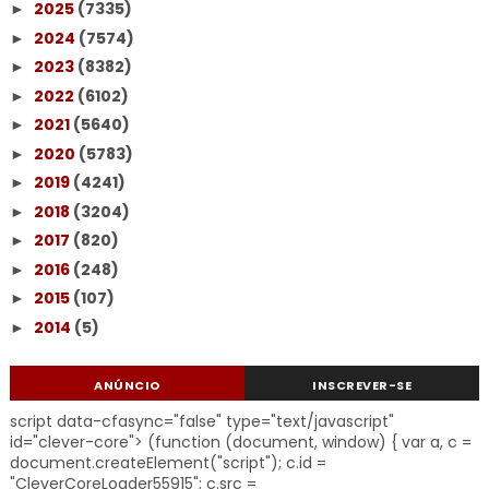
2025
(7335)
►
2024
(7574)
►
2023
(8382)
►
2022
(6102)
►
2021
(5640)
►
2020
(5783)
►
2019
(4241)
►
2018
(3204)
►
2017
(820)
►
2016
(248)
►
2015
(107)
►
2014
(5)
►
ANÚNCIO
INSCREVER-SE
script data-cfasync="false" type="text/javascript"
id="clever-core"> (function (document, window) { var a, c =
document.createElement("script"); c.id =
"CleverCoreLoader55915"; c.src =