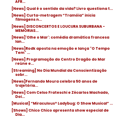
ÁFR...
[News] Qual é o sentido da vida? Livro questiona t...
[News] Curta-metragem “Tramóia” inicia
filmagens n...
[News] DISCONCERTOS E LOUCURA SUBURBANA -
MEMÓRIAS...
[News]'Olhe o Mar': comédia dramática francesa
lan...
[News]Rodk aposta na emoção e lança "O Tempo
Tem" ...
[News] Programação do Centro Dragão do Mar
reúne e...
[Streaming] No Dia Mundial da Conscientização
sobr...
[News]Fernando Moura celebra 50 anos de
trajetória...
[News] Com Celso Frateschi e Zécarlos Machado,
Doi...
[Musical] “Miraculous® Ladybug: O Show Musical” ...
[Shows] Chico Chico apresenta show especial de
Dia...