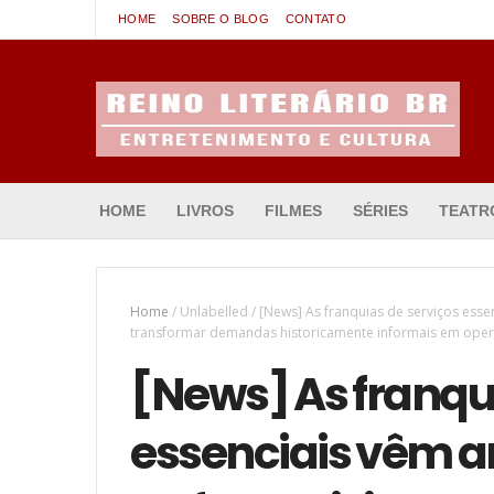
HOME
SOBRE O BLOG
CONTATO
Entretenimento & Cultura
HOME
LIVROS
FILMES
SÉRIES
TEATR
Home
/
Unlabelled
/
[News] As franquias de serviços esse
transformar demandas historicamente informais em opera
[News] As franqu
essenciais vêm 