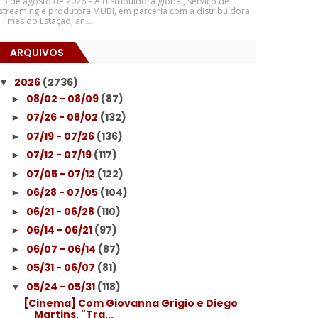
3 de agosto de 2026 – A distribuidora global, serviço de
streaming e produtora MUBI, em parceria com a distribuidora
Filmes do Estação, an...
ARQUIVOS
2026
(2736)
▼
08/02 - 08/09
(87)
►
07/26 - 08/02
(132)
►
07/19 - 07/26
(136)
►
07/12 - 07/19
(117)
►
07/05 - 07/12
(122)
►
06/28 - 07/05
(104)
►
06/21 - 06/28
(110)
►
06/14 - 06/21
(97)
►
06/07 - 06/14
(87)
►
05/31 - 06/07
(81)
►
05/24 - 05/31
(118)
▼
[Cinema] Com Giovanna Grigio e Diego
Martins, "Tra...