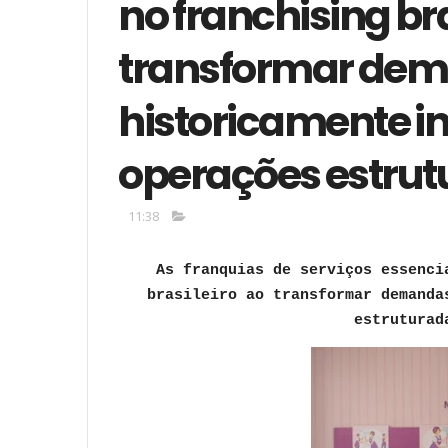
no franchising bra
transformar de
historicamente i
operações estrut
11:38
As franquias de serviços essenci
brasileiro ao transformar demanda
estruturad