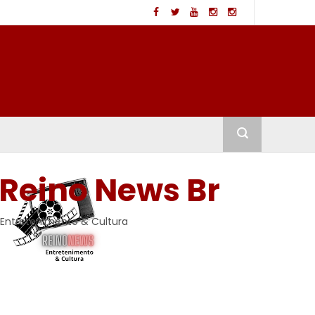
Reino News Br
Entretenimento & Cultura