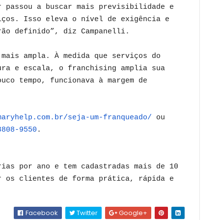
r passou a buscar mais previsibilidade e
iços. Isso eleva o nível de exigência e
rão definido”, diz Campanelli.
 mais ampla. À medida que serviços do
ura e escala, o franchising amplia sua
ouco tempo, funcionava à margem de
maryhelp.
com.br/seja-um-franqueado/
ou
8808-9550
.
rias por ano e tem cadastradas mais de 10
r os clientes de forma prática, rápida e
Facebook
Twitter
Google+