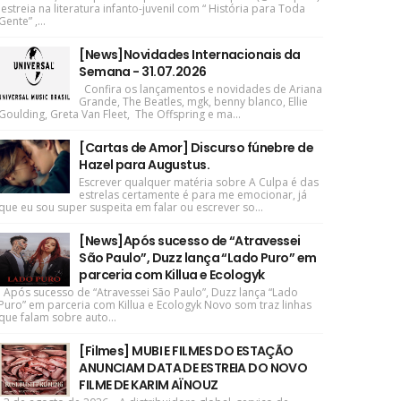
estreia na literatura infanto-juvenil com “ História para Toda
Gente” ,...
[News]Novidades Internacionais da
Semana - 31.07.2026
Confira os lançamentos e novidades de Ariana
Grande, The Beatles, mgk, benny blanco, Ellie
Goulding, Greta Van Fleet, The Offspring e ma...
[Cartas de Amor] Discurso fúnebre de
Hazel para Augustus.
Escrever qualquer matéria sobre A Culpa é das
estrelas certamente é para me emocionar, já
que eu sou super suspeita em falar ou escrever so...
[News]Após sucesso de “Atravessei
São Paulo”, Duzz lança “Lado Puro” em
parceria com Killua e Ecologyk
Após sucesso de “Atravessei São Paulo”, Duzz lança “Lado
Puro” em parceria com Killua e Ecologyk Novo som traz linhas
que falam sobre auto...
[Filmes] MUBI E FILMES DO ESTAÇÃO
ANUNCIAM DATA DE ESTREIA DO NOVO
FILME DE KARIM AÏNOUZ