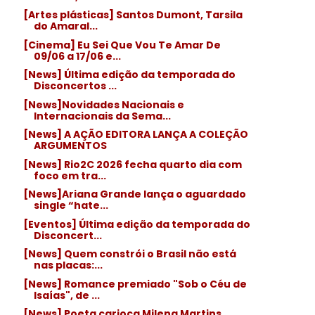
[Artes plásticas] Santos Dumont, Tarsila
do Amaral...
[Cinema] Eu Sei Que Vou Te Amar De
09/06 a 17/06 e...
[News] Última edição da temporada do
Disconcertos ...
[News]Novidades Nacionais e
Internacionais da Sema...
[News] A AÇÃO EDITORA LANÇA A COLEÇÃO
ARGUMENTOS
[News] Rio2C 2026 fecha quarto dia com
foco em tra...
[News]Ariana Grande lança o aguardado
single “hate...
[Eventos] Última edição da temporada do
Disconcert...
[News] Quem constrói o Brasil não está
nas placas:...
[News] Romance premiado "Sob o Céu de
Isaías", de ...
[News] Poeta carioca Milena Martins