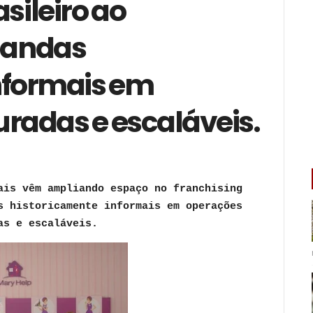
sileiro ao
mandas
nformais em
uradas e escaláveis.
ais vêm ampliando espaço no franchising
s historicamente informais em operações
as e escaláveis.