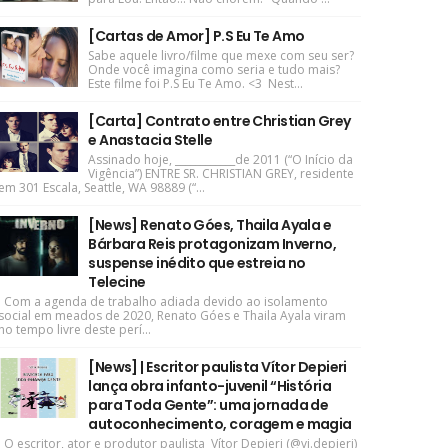
[Cartas de Amor] P.S Eu Te Amo
Sabe aquele livro/filme que mexe com seu ser?
Onde você imagina como seria e tudo mais?
Este filme foi P.S Eu Te Amo. <3 Nest...
[Carta] Contrato entre Christian Grey
e Anastacia Stelle
Assinado hoje, ____________de 2011 (“O Início da
Vigência”) ENTRE SR. CHRISTIAN GREY, residente
em 301 Escala, Seattle, WA 98889 (“...
[News] Renato Góes, Thaila Ayala e
Bárbara Reis protagonizam Inverno,
suspense inédito que estreia no
Telecine
Com a agenda de trabalho adiada devido ao isolamento
social em meados de 2020, Renato Góes e Thaila Ayala viram
no tempo livre deste perí...
[News] | Escritor paulista Vítor Depieri
lança obra infanto-juvenil “História
para Toda Gente”: uma jornada de
autoconhecimento, coragem e magia
O escritor, ator e produtor paulista Vítor Depieri (@vi.depieri)