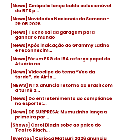
[News] Cinépolis lança balde colecionável
do BTS p...
[News]Novidades Nacionais da Semana -
29.05.2026
[News] Tucho sai da garagem para
ganhar o mundo
[News]Após indicação ao Grammy Latino
e reconhecim...
[News]Fórum ESG do IBA reforça papel da
Atuária na...
[News] Videoclipe do tema “Voo da
tarde”, de Airto...
[NEWS] NTX anuncia retorno ao Brasil com
a turnê 2...
[News] Do entretenimento ao compliance
no esporte:...
[News] DE SURPRESA: Mumuzinho lança a
primeira par...
[Shows] Carol Biazin sobe ao palco do
Teatro Riach...
[Eventos] Carioca Matsuri 2026 anuncia