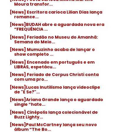
Moura transfor...
[News] Escritora carioca Lilian Dias lança
romance...
[News]BUDAH abre a aguardada nova era
“FREQUÊNCIA ...
[News] Feriadão no Museu do Amanhã:
Semana do Meio...
[News] Mumuzinho acaba de lançar o
show completo ...
[News] Encenado em português e em
LIBRAS, espetácu...
[News] Feriado de Corpus Christi conta
com uma pro...
[News]Lucas Inutilismo lança videoclipe
de "E Se?"...
[News]Ariana Grande lança o aguardado
single “hate...
[News] Cinépolis lança colecionável de
Buzz Lighty...
[News]Paul McCartney lança seu novo
álbum “The Bo...