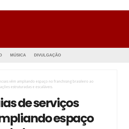
O
MÚSICA
DIVULGAÇÃO
nciais vêm ampliando espaço no franchising brasileiro ao
ções estruturadas e escaláveis.
ias de serviços
ampliando espaço