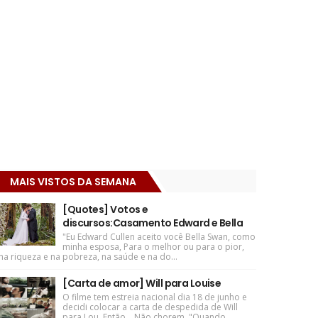
MAIS VISTOS DA SEMANA
[Quotes] Votos e
discursos:Casamento Edward e Bella
"Eu Edward Cullen aceito você Bella Swan, como
minha esposa, Para o melhor ou para o pior,
na riqueza e na pobreza, na saúde e na do...
[Carta de amor] Will para Louise
O filme tem estreia nacional dia 18 de junho e
decidi colocar a carta de despedida de Will
para Lou. Então... Não chorem. "Quando ...