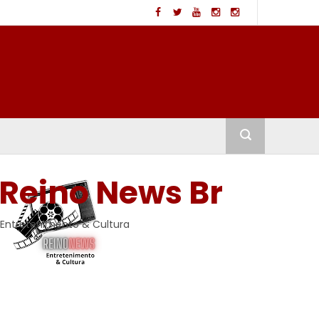
Reino News Br
Entretenimento & Cultura