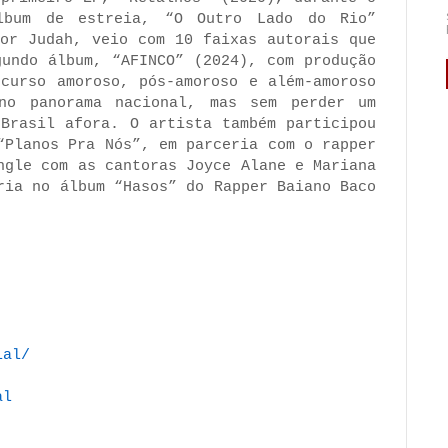
lbum de estreia, “O Outro Lado do Rio”
tor Judah, veio com 10 faixas autorais que
gundo álbum, “AFINCO” (2024), com produção
scurso amoroso, pós-amoroso e além-amoroso
no panorama nacional, mas sem perder um
 Brasil afora. O artista também participou
“Planos Pra Nós”, em parceria com o rapper
ngle com as cantoras Joyce Alane e Mariana
ria no álbum “Hasos” do Rapper Baiano Baco
ial/
al