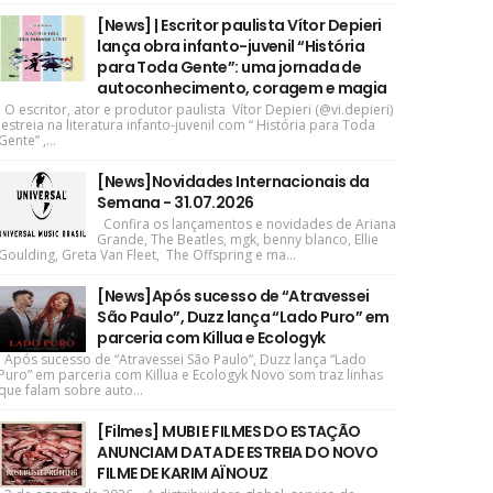
[News] | Escritor paulista Vítor Depieri
lança obra infanto-juvenil “História
para Toda Gente”: uma jornada de
autoconhecimento, coragem e magia
O escritor, ator e produtor paulista Vítor Depieri (@vi.depieri)
estreia na literatura infanto-juvenil com “ História para Toda
Gente” ,...
[News]Novidades Internacionais da
Semana - 31.07.2026
Confira os lançamentos e novidades de Ariana
Grande, The Beatles, mgk, benny blanco, Ellie
Goulding, Greta Van Fleet, The Offspring e ma...
[News]Após sucesso de “Atravessei
São Paulo”, Duzz lança “Lado Puro” em
parceria com Killua e Ecologyk
Após sucesso de “Atravessei São Paulo”, Duzz lança “Lado
Puro” em parceria com Killua e Ecologyk Novo som traz linhas
que falam sobre auto...
[Filmes] MUBI E FILMES DO ESTAÇÃO
ANUNCIAM DATA DE ESTREIA DO NOVO
FILME DE KARIM AÏNOUZ