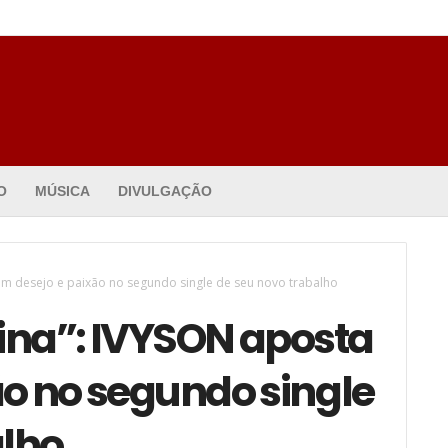
O
MÚSICA
DIVULGAÇÃO
 em desejo e paixão no segundo single de seu novo trabalho
ina”: IVYSON aposta
ão no segundo single
alho