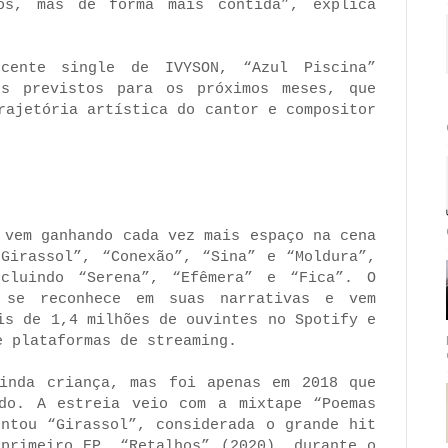
os, mas de forma mais contida”, explica
cente single de IVYSON, “Azul Piscina”
os previstos para os próximos meses, que
rajetória artística do cantor e compositor
 vem ganhando cada vez mais espaço na cena
“Girassol”, “Conexão”, “Sina” e “Moldura”,
cluindo “Serena”, “Efêmera” e “Fica”. O
 se reconhece em suas narrativas e vem
is de 1,4 milhões de ouvintes no Spotify e
e plataformas de streaming.
inda criança, mas foi apenas em 2018 que
do. A estreia veio com a mixtape “Poemas
entou “Girassol”, considerada o grande hit
 primeiro EP, “Retalhos” (2020), durante o