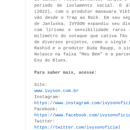
período de isolamento social. O á
(2022), com o produtor manauara Vik
vão desde o Trap ao Rock. Em seu se
de Janluska, IVYSON expandiu seu di
com lirismo e sensibilidade raros 
milímetro do sotaque que cativa fãs
de diversos projetos, como o single 
Rashid e o produtor Duda Raupp, o si
Nolasco na faixa “Meu Bem” e a parce
Exu do Blues.
Para saber mais, acesse:
Site:
www.ivyson.com.br
Instagram:
https://www.instagram.com/
ivysonofic
Facebook:
https://www.facebook.com/
ivysonofici
Twitter:
https://twitter.com/
ivysonoficial