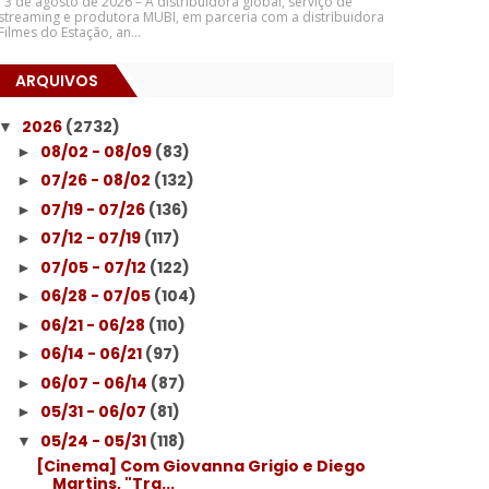
3 de agosto de 2026 – A distribuidora global, serviço de
streaming e produtora MUBI, em parceria com a distribuidora
Filmes do Estação, an...
ARQUIVOS
2026
(2732)
▼
08/02 - 08/09
(83)
►
07/26 - 08/02
(132)
►
07/19 - 07/26
(136)
►
07/12 - 07/19
(117)
►
07/05 - 07/12
(122)
►
06/28 - 07/05
(104)
►
06/21 - 06/28
(110)
►
06/14 - 06/21
(97)
►
06/07 - 06/14
(87)
►
05/31 - 06/07
(81)
►
05/24 - 05/31
(118)
▼
[Cinema] Com Giovanna Grigio e Diego
Martins, "Tra...