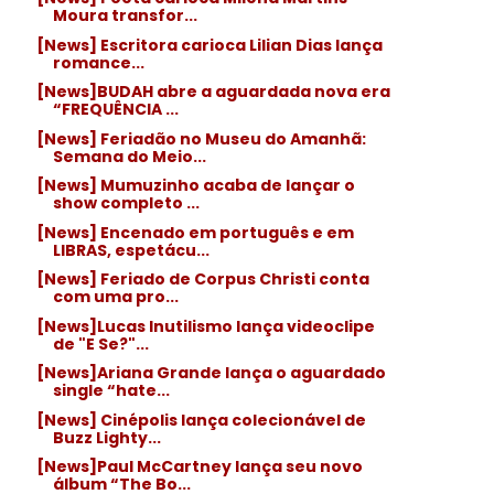
Moura transfor...
[News] Escritora carioca Lilian Dias lança
romance...
[News]BUDAH abre a aguardada nova era
“FREQUÊNCIA ...
[News] Feriadão no Museu do Amanhã:
Semana do Meio...
[News] Mumuzinho acaba de lançar o
show completo ...
[News] Encenado em português e em
LIBRAS, espetácu...
[News] Feriado de Corpus Christi conta
com uma pro...
[News]Lucas Inutilismo lança videoclipe
de "E Se?"...
[News]Ariana Grande lança o aguardado
single “hate...
[News] Cinépolis lança colecionável de
Buzz Lighty...
[News]Paul McCartney lança seu novo
álbum “The Bo...