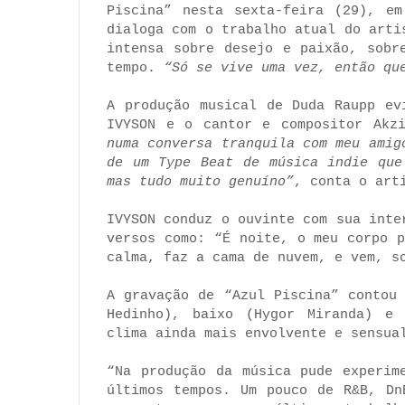
Piscina” nesta sexta-feira (29), em
dialoga com o trabalho atual do arti
intensa sobre desejo e paixão, sobr
tempo.
“Só se vive uma vez, então qu
A produção musical de Duda Raupp ev
IVYSON e o cantor e compositor Akz
numa conversa tranquila com meu amig
de um Type Beat de música indie que
mas tudo muito genuíno”
, conta o art
IVYSON conduz o ouvinte com sua inte
versos como: “É noite, o meu corpo 
calma, faz a cama de nuvem, e vem, s
A gravação de “Azul Piscina” contou
Hedinho), baixo (Hygor Miranda) e 
clima ainda mais envolvente e sensua
“Na produção da música pude experim
últimos tempos. Um pouco de R&B, Dn