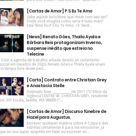
[Cartas de Amor] P.S Eu Te Amo
Sabe aquele livro/filme que mexe com seu ser?
Onde você imagina como seria e tudo mais?
Este filme foi P.S Eu Te Amo. <3 Nest...
[News] Renato Góes, Thaila Ayala e
Bárbara Reis protagonizam Inverno,
suspense inédito que estreia no
Telecine
Com a agenda de trabalho adiada devido ao isolamento
social em meados de 2020, Renato Góes e Thaila Ayala viram
no tempo livre deste perí...
[Carta] Contrato entre Christian Grey
e Anastacia Stelle
Assinado hoje, ____________de 2011 (“O Início da
Vigência”) ENTRE SR. CHRISTIAN GREY, residente
em 301 Escala, Seattle, WA 98889 (“...
[Cartas de Amor] Discurso fúnebre de
Hazel para Augustus.
Escrever qualquer matéria sobre A Culpa é das
estrelas certamente é para me emocionar, já
que eu sou super suspeita em falar ou escrever so...