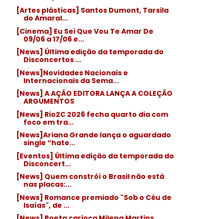
[Artes plásticas] Santos Dumont, Tarsila
do Amaral...
[Cinema] Eu Sei Que Vou Te Amar De
09/06 a 17/06 e...
[News] Última edição da temporada do
Disconcertos ...
[News]Novidades Nacionais e
Internacionais da Sema...
[News] A AÇÃO EDITORA LANÇA A COLEÇÃO
ARGUMENTOS
[News] Rio2C 2026 fecha quarto dia com
foco em tra...
[News]Ariana Grande lança o aguardado
single “hate...
[Eventos] Última edição da temporada do
Disconcert...
[News] Quem constrói o Brasil não está
nas placas:...
[News] Romance premiado "Sob o Céu de
Isaías", de ...
[News] Poeta carioca Milena Martins