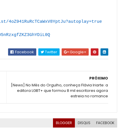
ist/
4oZ941RuRcTCaWxV8YptJu?
autoplay=true
05nRzxgfZKZ3GhYDiL0Q
Facebook
Twitter
Google+
PRÓXIMO
[News] No Mês do Orgulho, conheça Flávia Iriarte: a
editora LGBT+ que formou 8 mil escritores agora
estreia no romance
BLOGGER
DISQUS
FACEBOOK