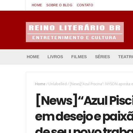
HOME
SOBRE O BLOG
CONTATO
Entretenimento & Cultura
HOME
LIVROS
FILMES
SÉRIES
TEATR
Home
/
Unlabelled
/
[News]“Azul Piscina”: IVYSON aposta
[News]“Azul Pisc
em desejo e paix
de seu novo trab