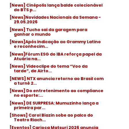
[News] Cinépolis lança balde colecionável
do BTS p...
[News]Novidades Nacionais da Semana -
29.05.2026
[News] Tucho sai da garagem para
ganhar o mundo
[News]Após indicação ao Grammy Latino
e reconhecim...
[News]Fórum ESG do IBA reforça papel da
Atuária na...
[News] Videoclipe do tema “Voo da
tarde”, de Airto...
[NEWS] NTX anuncia retorno ao Brasil com
a turnê 2...
[News] Do entretenimento ao compliance
no esporte:...
[News] DE SURPRESA: Mumuzinho lança a
primeira par...
[Shows] Carol Biazin sobe ao palco do
Teatro Riach...
[Eventos] Carioca Matsuri 2026 anuncia