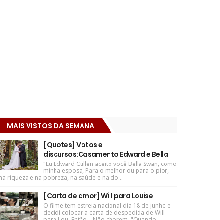
MAIS VISTOS DA SEMANA
[Quotes] Votos e
discursos:Casamento Edward e Bella
"Eu Edward Cullen aceito você Bella Swan, como
minha esposa, Para o melhor ou para o pior,
na riqueza e na pobreza, na saúde e na do...
[Carta de amor] Will para Louise
O filme tem estreia nacional dia 18 de junho e
decidi colocar a carta de despedida de Will
para Lou. Então... Não chorem. "Quando ...