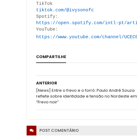
TikTok
tiktok.com/@ivysonofc
Spotify:
https://open.spotify.com/intl-
pt/art
YouTube:
https://www.youtube.com/
channel/
UCEC
COMPARTILHE
ANTERIOR
[News] Entre o frevo e o forró: Paulo André Souza
reflete sobre identidade e tensão no Nordeste em
“Frevo noir”
POST
COMENTÁRIO