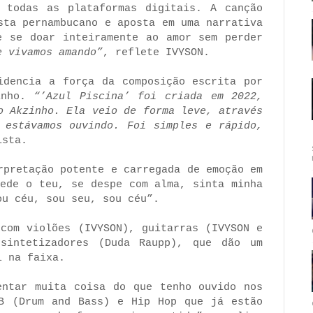
 todas as plataformas digitais. A canção
sta pernambucano e aposta em uma narrativa
e se doar inteiramente ao amor sem perder
e vivamos amando”
, reflete IVYSON.
idencia a força da composição escrita por
inho.
“’Azul Piscina’ foi criada em 2022,
o Akzinho. Ela veio de forma leve, através
 estávamos ouvindo. Foi simples e rápido,
ista.
rpretação potente e carregada de emoção em
pede o teu, se despe com alma, sinta minha
ou céu, sou seu, sou céu”.
 com violões (IVYSON), guitarras (IVYSON e
sintetizadores (Duda Raupp), que dão um
l na faixa.
entar muita coisa do que tenho ouvido
nos
B (Drum and Bass) e Hip Hop que já estão