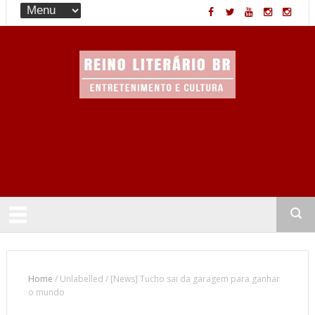
Entretenimento & Cultura
Home
/
Unlabelled
/
[News] Tucho sai da garagem para ganhar
o mundo