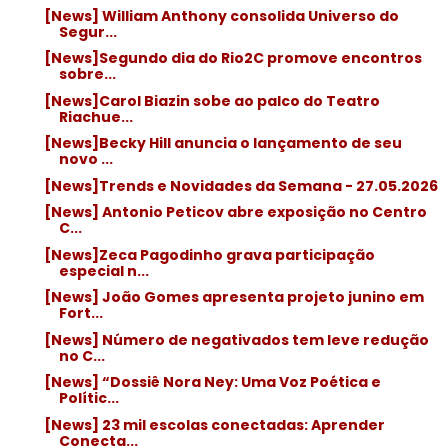
[News] William Anthony consolida Universo do
Segur...
[News]Segundo dia do Rio2C promove encontros
sobre...
[News]Carol Biazin sobe ao palco do Teatro
Riachue...
[News]Becky Hill anuncia o lançamento de seu
novo ...
[News]Trends e Novidades da Semana - 27.05.2026
[News] Antonio Peticov abre exposição no Centro
C...
[News]Zeca Pagodinho grava participação
especial n...
[News] João Gomes apresenta projeto junino em
Fort...
[News] Número de negativados tem leve redução
no C...
[News] “Dossiê Nora Ney: Uma Voz Poética e
Polític...
[News] 23 mil escolas conectadas: Aprender
Conecta...