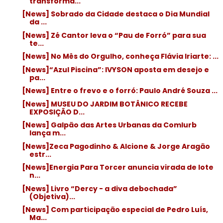
transforma...
[News] Sobrado da Cidade destaca o Dia Mundial
da ...
[News] Zé Cantor leva o “Pau de Forró” para sua
te...
[News] No Mês do Orgulho, conheça Flávia Iriarte: ...
[News]“Azul Piscina”: IVYSON aposta em desejo e
pa...
[News] Entre o frevo e o forró: Paulo André Souza ...
[News] MUSEU DO JARDIM BOTÂNICO RECEBE
EXPOSIÇÃO D...
[News] Galpão das Artes Urbanas da Comlurb
lança m...
[News]Zeca Pagodinho & Alcione & Jorge Aragão
estr...
[News]Energia Para Torcer anuncia virada de lote
n...
[News] Livro “Dercy - a diva debochada”
(Objetiva)...
[News] Com participação especial de Pedro Luís,
Ma...