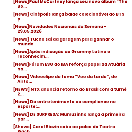
[News]Paul McCartney lança seu novo álbum “The
Bo...
[News] Cinépolis lança balde colecionável do BTS
p...
[News]Novidades Nacionais da Semana -
29.05.2026
[News] Tucho sai da garagem para ganhar o
mundo
[News]Após indicação ao Grammy Latino e
reconhecim...
[News]Fórum ESG do IBA reforça papel da Atuária
na...
[News] Videoclipe do tema “Voo da tarde”, de
Airto...
[NEWS] NTX anuncia retorno ao Brasil com a turnê
2...
[News] Do entretenimento ao compliance no
esporte:...
[News] DE SURPRESA: Mumuzinho lança a primeira
par...
[Shows] Carol Biazin sobe ao palco do Teatro
Riach...