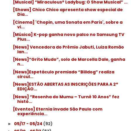
[Musical] “Miraculous® Ladybug: O Show Musical” ...
[Shows] Chico Chico apresenta show especial de
Dia...
[Cinema] 'Chopin, uma Sonata em Paris', sobre a
vi...
[Música] K-pop ganha novo palco no Samsung TV
Plus...
[News] Vencedora do Prêmio Jabuti, Luiza Romão
lan...
[News]“Grito Mudo”, solo de Marcella Dale, ganha
n...
[News]Espetáculo premiado “Billdog” realiza
circul...
[News]ESTÃO ABERTAS AS INSCRIÇÕES PARA A 2ª
EDIÇÃO...
[News] “Resenha do Mumu – Turnê 10 Anos” fez
histó...
[Eventos] Eternia invade São Paulo com
experiência...
05/17 - 05/24
(92)
►