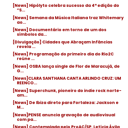
[News] Hipólyto celebra sucesso da 4ª edição do
“S...
[News] Semana da Música Italiana traz Whitemary
ao...
[News] Documentário em torno de um dos
símbolos da...
[Divulgação] Cidades que Abraçam Infâncias
revela ...
[News] Programação do primeiro dia do Rio2C
reúne ...
[News] OSBA lança single de Flor de Maracujá, de
G...
[News]CLARA SANTHANA CANTA ARLINDO CRUZ: UM
REENCO...
[News] Superchunk, pioneiro do indie rock norte-
am...
[News] De Ibiza direto para Fortaleza: Jackson e
M...
[News]PENSE anuncia gravação de audiovisual
com pa...
[News] Contemplada pelo ProAC/SP, Letícia Ávila