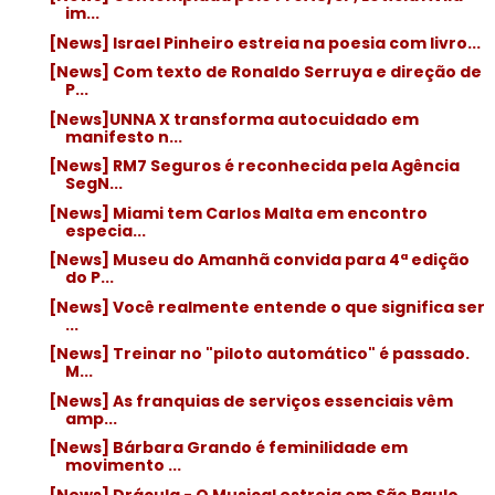
im...
[News] Israel Pinheiro estreia na poesia com livro...
[News] Com texto de Ronaldo Serruya e direção de
P...
[News]UNNA X transforma autocuidado em
manifesto n...
[News] RM7 Seguros é reconhecida pela Agência
SegN...
[News] Miami tem Carlos Malta em encontro
especia...
[News] Museu do Amanhã convida para 4ª edição
do P...
[News] Você realmente entende o que significa ser
...
[News] Treinar no "piloto automático" é passado.
M...
[News] As franquias de serviços essenciais vêm
amp...
[News] Bárbara Grando é feminilidade em
movimento ...
[News] Drácula - O Musical estreia em São Paulo