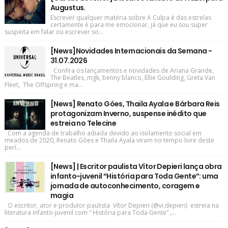
Augustus.
Escrever qualquer matéria sobre A Culpa é das estrelas
certamente é para me emocionar, já que eu sou super
suspeita em falar ou escrever so...
[News]Novidades Internacionais da Semana -
31.07.2026
Confira os lançamentos e novidades de Ariana Grande,
The Beatles, mgk, benny blanco, Ellie Goulding, Greta Van
Fleet, The Offspring e ma...
[News] Renato Góes, Thaila Ayala e Bárbara Reis
protagonizam Inverno, suspense inédito que
estreia no Telecine
Com a agenda de trabalho adiada devido ao isolamento social em
meados de 2020, Renato Góes e Thaila Ayala viram no tempo livre deste
perí...
[News] | Escritor paulista Vítor Depieri lança obra
infanto-juvenil “História para Toda Gente”: uma
jornada de autoconhecimento, coragem e
magia
O escritor, ator e produtor paulista Vítor Depieri (@vi.depieri) estreia na
literatura infanto-juvenil com “ História para Toda Gente” ,...