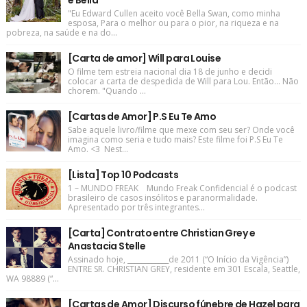
e Bella
"Eu Edward Cullen aceito você Bella Swan, como minha
esposa, Para o melhor ou para o pior, na riqueza e na
pobreza, na saúde e na do...
[Carta de amor] Will para Louise
O filme tem estreia nacional dia 18 de junho e decidi
colocar a carta de despedida de Will para Lou. Então... Não
chorem. "Quando ...
[Cartas de Amor] P.S Eu Te Amo
Sabe aquele livro/filme que mexe com seu ser? Onde você
imagina como seria e tudo mais? Este filme foi P.S Eu Te
Amo. <3 Nest...
[Lista] Top 10 Podcasts
1 – MUNDO FREAK Mundo Freak Confidencial é o podcast
brasileiro de casos insólitos e paranormalidade.
Apresentado por três integrantes...
[Carta] Contrato entre Christian Grey e
Anastacia Stelle
Assinado hoje, ____________de 2011 (“O Início da Vigência”)
ENTRE SR. CHRISTIAN GREY, residente em 301 Escala, Seattle,
WA 98889 (“...
[Cartas de Amor] Discurso fúnebre de Hazel para