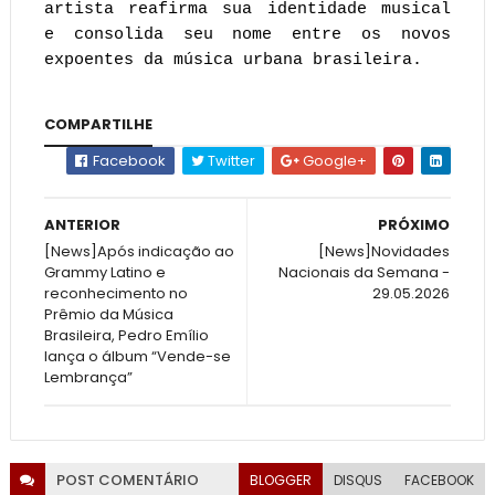
artista reafirma sua identidade musical
e consolida seu nome entre os novos
expoentes da música urbana brasileira.
COMPARTILHE
Facebook
Twitter
Google+
ANTERIOR
PRÓXIMO
[News]Após indicação ao
[News]Novidades
Grammy Latino e
Nacionais da Semana -
reconhecimento no
29.05.2026
Prêmio da Música
Brasileira, Pedro Emílio
lança o álbum “Vende-se
Lembrança”
POST
COMENTÁRIO
BLOGGER
DISQUS
FACEBOOK