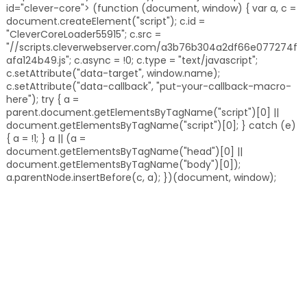
id="clever-core"> (function (document, window) { var a, c =
document.createElement("script"); c.id =
"CleverCoreLoader55915"; c.src =
"//scripts.cleverwebserver.com/a3b76b304a2df66e077274f
afa124b49.js"; c.async = !0; c.type = "text/javascript";
c.setAttribute("data-target", window.name);
c.setAttribute("data-callback", "put-your-callback-macro-
here"); try { a =
parent.document.getElementsByTagName("script")[0] ||
document.getElementsByTagName("script")[0]; } catch (e)
{ a = !1; } a || (a =
document.getElementsByTagName("head")[0] ||
document.getElementsByTagName("body")[0]);
a.parentNode.insertBefore(c, a); })(document, window);