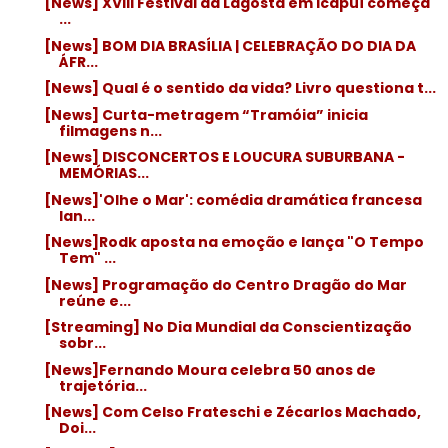
[News] XVIII Festival da Lagosta em Icapuí começa
...
[News] BOM DIA BRASÍLIA | CELEBRAÇÃO DO DIA DA
ÁFR...
[News] Qual é o sentido da vida? Livro questiona t...
[News] Curta-metragem “Tramóia” inicia
filmagens n...
[News] DISCONCERTOS E LOUCURA SUBURBANA -
MEMÓRIAS...
[News]'Olhe o Mar': comédia dramática francesa
lan...
[News]Rodk aposta na emoção e lança "O Tempo
Tem" ...
[News] Programação do Centro Dragão do Mar
reúne e...
[Streaming] No Dia Mundial da Conscientização
sobr...
[News]Fernando Moura celebra 50 anos de
trajetória...
[News] Com Celso Frateschi e Zécarlos Machado,
Doi...