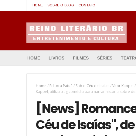
HOME
SOBRE O BLOG
CONTATO
Entretenimento & Cultura
HOME
LIVROS
FILMES
SÉRIES
TEATR
Home
/
Editora Patuá
/
Sob o Céu de Isaías
/
Vítor Kappel
/
Kappel, utiliza tragicomédia para narrar história sobre
[News] Romance 
Céu de Isaías", de 