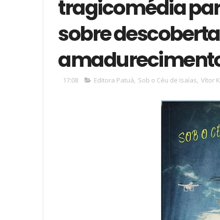
tragicomédia para
sobre descoberta
amadureciment
17:08
Editora Patuá
,
Sob o Céu de Isaías
,
Vítor 