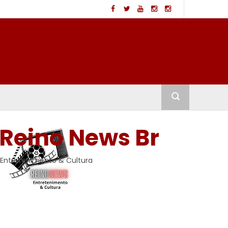
Reino News Br
Entretenimento & Cultura