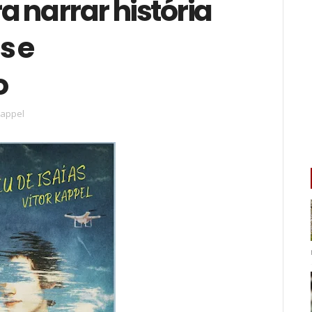
 narrar história
s e
o
Kappel