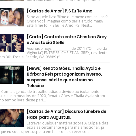
[Cartas de Amor] P.S Eu Te Amo
Sabe aquele livro/filme que mexe com seu ser?
Onde você imagina como seria e tudo mais?
Este filme foi P.S Eu Te Amo. <3 Nest...
[Carta] Contrato entre Christian Grey
e Anastacia Stelle
Assinado hoje, ____________de 2011 (“O Início da
Vigência”) ENTRE SR. CHRISTIAN GREY, residente
em 301 Escala, Seattle, WA 98889 (“...
[News] Renato Góes, Thaila Ayala e
Bárbara Reis protagonizam Inverno,
suspense inédito que estreia no
Telecine
Com a agenda de trabalho adiada devido ao isolamento
social em meados de 2020, Renato Góes e Thaila Ayala viram
no tempo livre deste perí...
[Cartas de Amor] Discurso fúnebre de
Hazel para Augustus.
Escrever qualquer matéria sobre A Culpa é das
estrelas certamente é para me emocionar, já
que eu sou super suspeita em falar ou escrever so...