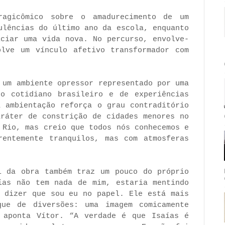
ragicômico sobre o amadurecimento de um
ulências do último ano da escola, enquanto
iciar uma vida nova. No percurso, envolve-
lve um vínculo afetivo transformador com
 um ambiente opressor representado por uma
o cotidiano brasileiro e de experiências
a ambientação reforça o grau contraditório
aráter de constrição de cidades menores no
 Rio, mas creio que todos nós conhecemos e
rentemente tranquilos, mas com atmosferas
l da obra também traz um pouco do próprio
ías não tem nada de mim, estaria mentindo
o dizer que sou eu no papel. Ele está mais
ue de diversões: uma imagem comicamente
 aponta Vítor. “A verdade é que Isaías é