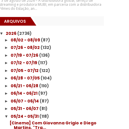
3 de agosto de 2026 – A distribuidora global, serviço de
streaming e produtora MUBI, em parceria com a distribuidora
Filmes do Estação, an...
ARQUIVOS
2026
(2736)
▼
08/02 - 08/09
(87)
►
07/26 - 08/02
(132)
►
07/19 - 07/26
(136)
►
07/12 - 07/19
(117)
►
07/05 - 07/12
(122)
►
06/28 - 07/05
(104)
►
06/21 - 06/28
(110)
►
06/14 - 06/21
(97)
►
06/07 - 06/14
(87)
►
05/31 - 06/07
(81)
►
05/24 - 05/31
(118)
▼
[Cinema] Com Giovanna Grigio e Diego
Martins, "Tra...