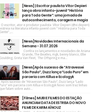
[News] | Escritor paulista Vítor Depieri
lança obra infanto-juvenil “História
para Toda Gente”: uma jornada de
autoconhecimento, coragem e magia
O escritor, ator e produtor paulista Vítor Depieri (@vi.depieri)
estreia na literatura infanto-juvenil com “ História para Toda
Gente” ,...
[News]Novidades Internacionais da
Semana - 31.07.2026
Confira os lançamentos e novidades de Ariana
Grande, The Beatles, mgk, benny blanco, Ellie
Goulding, Greta Van Fleet, The Offspring e ma...
[News]Após sucesso de “Atravessei
São Paulo”, Duzz lança “Lado Puro” em
parceria com Killua e Ecologyk
Após sucesso de “Atravessei São Paulo”, Duzz lança “Lado
Puro” em parceria com Killua e Ecologyk Novo som traz linhas
que falam sobre auto...
[Filmes] MUBI E FILMES DO ESTAÇÃO
ANUNCIAM DATA DE ESTREIA DO NOVO
FILME DE KARIM AÏNOUZ