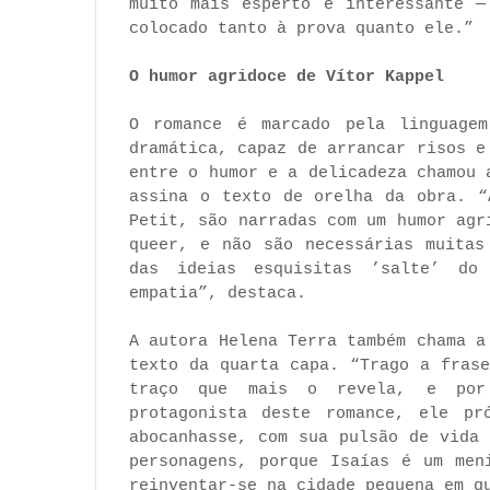
muito mais esperto e interessante —
colocado tanto à prova quanto ele.”
O humor agridoce de Vítor Kappel
O romance é marcado pela linguagem
dramática, capaz de arrancar risos e
entre o humor e a delicadeza chamou 
assina o texto de orelha da obra. “
Petit, são narradas com um humor agr
queer, e não são necessárias muitas
das ideias esquisitas ’salte’ do
empatia”, destaca.
A autora Helena Terra também chama a
texto da quarta capa. “Trago a fras
traço que mais o revela, e por
protagonista deste romance, ele pr
abocanhasse, com sua pulsão de vida
personagens, porque Isaías é um men
reinventar-se na cidade pequena em q