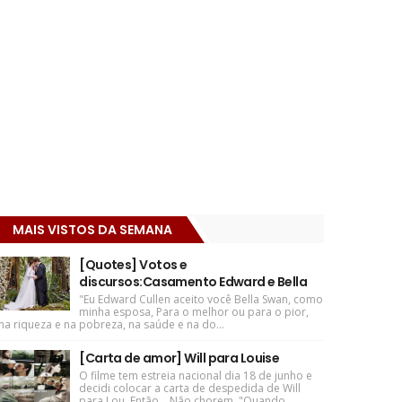
MAIS VISTOS DA SEMANA
[Quotes] Votos e
discursos:Casamento Edward e Bella
"Eu Edward Cullen aceito você Bella Swan, como
minha esposa, Para o melhor ou para o pior,
na riqueza e na pobreza, na saúde e na do...
[Carta de amor] Will para Louise
O filme tem estreia nacional dia 18 de junho e
decidi colocar a carta de despedida de Will
para Lou. Então... Não chorem. "Quando ...