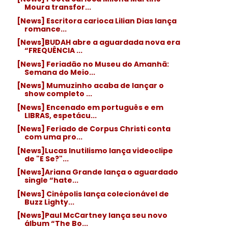
Moura transfor...
[News] Escritora carioca Lilian Dias lança
romance...
[News]BUDAH abre a aguardada nova era
“FREQUÊNCIA ...
[News] Feriadão no Museu do Amanhã:
Semana do Meio...
[News] Mumuzinho acaba de lançar o
show completo ...
[News] Encenado em português e em
LIBRAS, espetácu...
[News] Feriado de Corpus Christi conta
com uma pro...
[News]Lucas Inutilismo lança videoclipe
de "E Se?"...
[News]Ariana Grande lança o aguardado
single “hate...
[News] Cinépolis lança colecionável de
Buzz Lighty...
[News]Paul McCartney lança seu novo
álbum “The Bo...