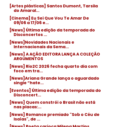
[Artes plásticas] Santos Dumont, Tarsila
do Amaral...
[Cinema] Eu Sei Que Vou Te Amar De
09/06 a 17/06 e...
[News] Última edição da temporada do
Disconcertos ...
[News]Novidades Nacionais e
Internacionais da Sema...
[News] A AÇÃO EDITORA LANÇA A COLEÇÃO
ARGUMENTOS
[News] Rio2C 2026 fecha quarto dia com
foco em tra...
[News]Ariana Grande lança o aguardado
single “hate...
[Eventos] Última edição da temporada do
Disconcert...
[News] Quem constrói o Brasil não está
nas placas:...
[News] Romance premiado "Sob o Céu de
Isaías", de ...
[News] Poeta carioca Milena Martins