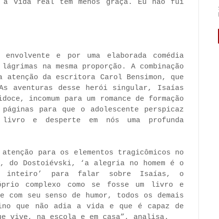
 a vida real tem menos graça. Eu não fui
 envolvente e por uma elaborada comédia
 lágrimas na mesma proporção. A combinação
a atenção da escritora Carol Bensimon, que
As aventuras desse herói singular, Isaías
idoce, incomum para um romance de formação
 páginas para que o adolescente perspicaz
 livro e desperte em nós uma profunda
 atenção para os elementos tragicômicos no
e, do Dostoiévski, ‘a alegria no homem é o
 inteiro’ para falar sobre Isaías, o
óprio complexo como se fosse um livro e
 e com seu senso de humor, todos os demais
ino que não adia a vida e que é capaz de
ue vive, na escola e em casa”, analisa.