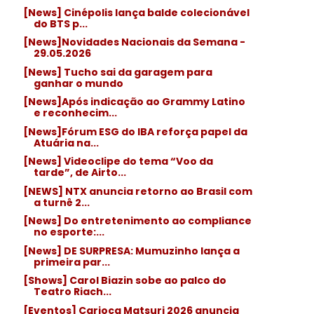
[News] Cinépolis lança balde colecionável
do BTS p...
[News]Novidades Nacionais da Semana -
29.05.2026
[News] Tucho sai da garagem para
ganhar o mundo
[News]Após indicação ao Grammy Latino
e reconhecim...
[News]Fórum ESG do IBA reforça papel da
Atuária na...
[News] Videoclipe do tema “Voo da
tarde”, de Airto...
[NEWS] NTX anuncia retorno ao Brasil com
a turnê 2...
[News] Do entretenimento ao compliance
no esporte:...
[News] DE SURPRESA: Mumuzinho lança a
primeira par...
[Shows] Carol Biazin sobe ao palco do
Teatro Riach...
[Eventos] Carioca Matsuri 2026 anuncia