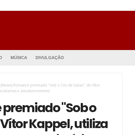
O
MÚSICA
DIVULGAÇÃO
[News] Romance premiado "Sob o Céu de Isaías", de Vítor
 descobertas e amadurecimento
premiado "Sob o
Vítor Kappel, utiliza