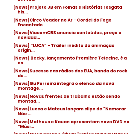
[News]Projeto JB em Folhas e Histórias resgata
his...
[News]Circo Voador no Ar - Cordel do Fogo
Encantado
[News]ViacomCBS anuncia conteúdos, preço e
novidad...
[News] “LUCA” - Trailer inédito da animação
origin...
[News] Becky, lançamento Première Telecine, é a
es...
[News]Sucesso nas rádios dos EUA, banda do rock
de...
[News]Gu Ferreira integra o elenco da nova
montage...
[News]Novas frentes de trabalho estão sendo
montad...
[News]Lucca e Mateus lançam clipe de "Namorar
Não ...
[News]Matheus e Kauan apresentam novo DVD no
“Músi...