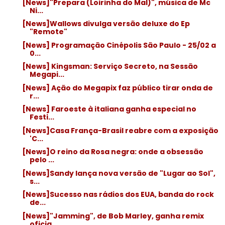
[News]"Prepara (Loirinha do Mal)", música de Mc
Ni...
[News]Wallows divulga versão deluxe do Ep
"Remote"
[News] Programação Cinépolis São Paulo - 25/02 a
0...
[News] Kingsman: Serviço Secreto, na Sessão
Megapi...
[News] Ação do Megapix faz público tirar onda de
r...
[News] Faroeste à italiana ganha especial no
Festi...
[News]Casa França-Brasil reabre com a exposição
'C...
[News]O reino da Rosa negra: onde a obsessão
pelo ...
[News]Sandy lança nova versão de "Lugar ao Sol",
s...
[News]Sucesso nas rádios dos EUA, banda do rock
de...
[News]"Jamming", de Bob Marley, ganha remix
oficia...