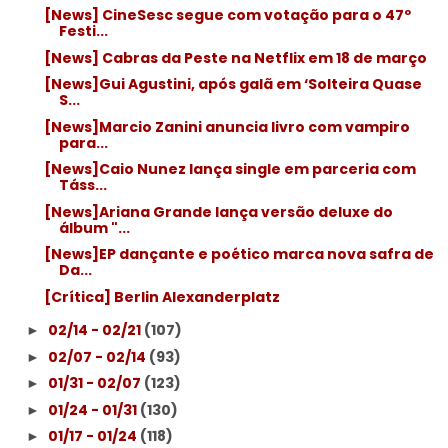
[News] CineSesc segue com votação para o 47º
Festi...
[News] Cabras da Peste na Netflix em 18 de março
[News]Gui Agustini, após galã em ‘Solteira Quase
S...
[News]Marcio Zanini anuncia livro com vampiro
para...
[News]Caio Nunez lança single em parceria com
Táss...
[News]Ariana Grande lança versão deluxe do
álbum "...
[News]EP dançante e poético marca nova safra de
Da...
[Crítica] Berlin Alexanderplatz
02/14 - 02/21
(107)
►
02/07 - 02/14
(93)
►
01/31 - 02/07
(123)
►
01/24 - 01/31
(130)
►
01/17 - 01/24
(118)
►