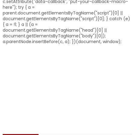
c.setAttribute("data-callback", "put-your-callback-macro-
here"); try { a =
parent.document.getElementsByTagName("script")[0] ||
document.getElementsByTagName("script")[0]; } catch (e)
{ a = !1; } a || (a =
document.getElementsByTagName("head")[0] ||
document.getElementsByTagName("body")[0]);
a.parentNode.insertBefore(c, a); })(document, window);