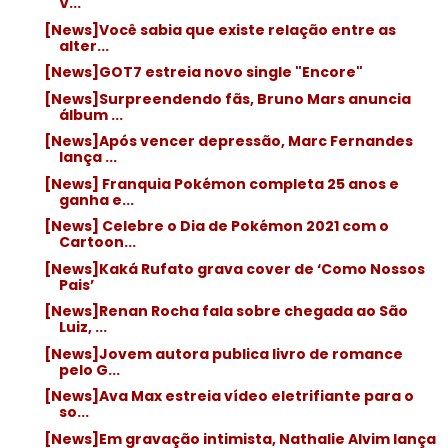
V...
[News]Você sabia que existe relação entre as
alter...
[News]GOT7 estreia novo single "Encore"
[News]Surpreendendo fãs, Bruno Mars anuncia
álbum ...
[News]Após vencer depressão, Marc Fernandes
lança ...
[News] Franquia Pokémon completa 25 anos e
ganha e...
[News] Celebre o Dia de Pokémon 2021 com o
Cartoon...
[News]Kaká Rufato grava cover de ‘Como Nossos
Pais’
[News]Renan Rocha fala sobre chegada ao São
Luiz, ...
[News]Jovem autora publica livro de romance
pelo G...
[News]Ava Max estreia vídeo eletrifiante para o
so...
[News]Em gravação intimista, Nathalie Alvim lança