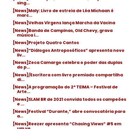
sing...
[News]Maly: Livro de estreia de Léa Michaan é
marc...
[News]Velhas Virgens lança Marcha da Vacina
[News]Banda de Campinas, Old Chevy, grava
música i...
[News]Projeto Quatro Cantos
[News]“Diálogos Antroposóficos” apresenta novo
liv...
[News]Zeca Camargo celebra o poder das duplas
do p...
[News]/Escritora com livro premiado compartilha
di...
[News]A programação do 2º TEIMA – Festival de
Arte...
[News]SLAM BR de 2021 convida todos os campeões
e ...
[News]Festival “Durante,” abre convocatória para
a...
[News]Reezer apresenta “Chasing Views” #5 em
um ve...