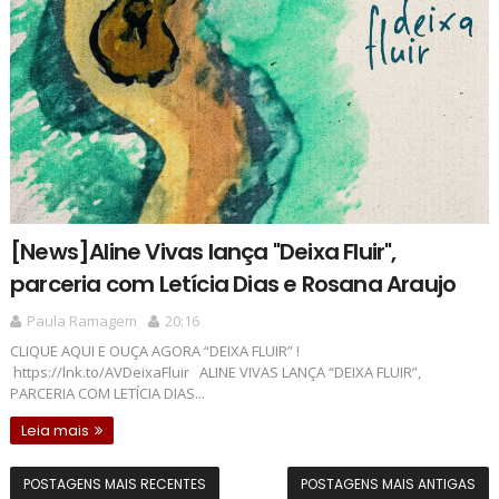
[News]Aline Vivas lança "Deixa Fluir",
parceria com Letícia Dias e Rosana Araujo
Paula Ramagem
20:16
CLIQUE AQUI E OUÇA AGORA “DEIXA FLUIR” !
https://lnk.to/AVDeixaFluir ALINE VIVAS LANÇA “DEIXA FLUIR”,
PARCERIA COM LETÍCIA DIAS...
Leia mais
POSTAGENS MAIS RECENTES
POSTAGENS MAIS ANTIGAS