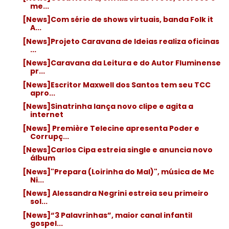
me...
[News]Com série de shows virtuais, banda Folk it
A...
[News]Projeto Caravana de Ideias realiza oficinas
...
[News]Caravana da Leitura e do Autor Fluminense
pr...
[News]Escritor Maxwell dos Santos tem seu TCC
apro...
[News]Sinatrinha lança novo clipe e agita a
internet
[News] Première Telecine apresenta Poder e
Corrupç...
[News]Carlos Cipa estreia single e anuncia novo
álbum
[News]"Prepara (Loirinha do Mal)", música de Mc
Ni...
[News] Alessandra Negrini estreia seu primeiro
sol...
[News]“3 Palavrinhas”, maior canal infantil
gospel...