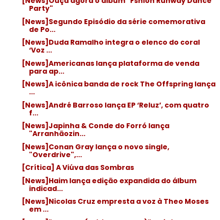
[News]Ouça agora o álbum "Fshion Runway Dance
Party"
[News]Segundo Episódio da série comemorativa
de Po...
[News]Duda Ramalho integra o elenco do coral
‘Voz ...
[News]Americanas lança plataforma de venda
para ap...
[News]A icônica banda de rock The Offspring lança
...
[News]André Barroso lança EP ‘Reluz’, com quatro
f...
[News]Japinha & Conde do Forró lança
"Arranhãozin...
[News]Conan Gray lança o novo single,
"Overdrive",...
[Crítica] A Viúva das Sombras
[News]Haim lança edição expandida do álbum
indicad...
[News]Nicolas Cruz empresta a voz à Theo Moses
em ...