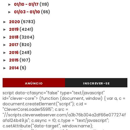
01/10 - 01/17
(119)
►
01/03 - 01/10
(65)
►
2020
(5783)
►
2019
(4241)
►
2018
(3204)
►
2017
(820)
►
2016
(248)
►
2015
(107)
►
2014
(5)
►
ANÚNCIO
INSCREVER-SE
script data-cfasync="false" type="text/javascript"
id="clever-core"> (function (document, window) { var a, c =
document.createElement("script"); c.id =
"CleverCoreLoader55915"; c.src =
"//scripts.cleverwebserver.com/a3b76b304a2df66e077274f
afa124b49.js"; c.async = !0; c.type = "text/javascript";
c.setAttribute("data-target", window.name);