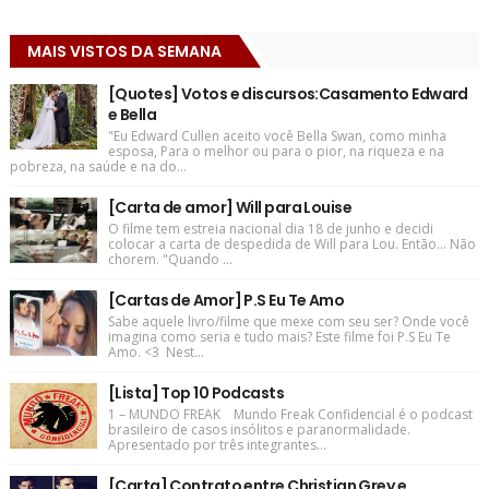
MAIS VISTOS DA SEMANA
[Quotes] Votos e discursos:Casamento Edward
e Bella
"Eu Edward Cullen aceito você Bella Swan, como minha
esposa, Para o melhor ou para o pior, na riqueza e na
pobreza, na saúde e na do...
[Carta de amor] Will para Louise
O filme tem estreia nacional dia 18 de junho e decidi
colocar a carta de despedida de Will para Lou. Então... Não
chorem. "Quando ...
[Cartas de Amor] P.S Eu Te Amo
Sabe aquele livro/filme que mexe com seu ser? Onde você
imagina como seria e tudo mais? Este filme foi P.S Eu Te
Amo. <3 Nest...
[Lista] Top 10 Podcasts
1 – MUNDO FREAK Mundo Freak Confidencial é o podcast
brasileiro de casos insólitos e paranormalidade.
Apresentado por três integrantes...
[Carta] Contrato entre Christian Grey e