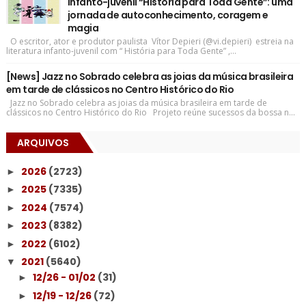
infanto-juvenil “História para Toda Gente”: uma
jornada de autoconhecimento, coragem e
magia
O escritor, ator e produtor paulista Vítor Depieri (@vi.depieri) estreia na
literatura infanto-juvenil com “ História para Toda Gente” ,...
[News] Jazz no Sobrado celebra as joias da música brasileira
em tarde de clássicos no Centro Histórico do Rio
Jazz no Sobrado celebra as joias da música brasileira em tarde de
clássicos no Centro Histórico do Rio Projeto reúne sucessos da bossa n...
ARQUIVOS
2026
(2723)
►
2025
(7335)
►
2024
(7574)
►
2023
(8382)
►
2022
(6102)
►
2021
(5640)
▼
12/26 - 01/02
(31)
►
12/19 - 12/26
(72)
►