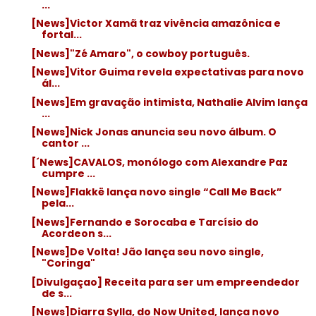
...
[News]Victor Xamã traz vivência amazônica e
fortal...
[News]"Zé Amaro", o cowboy português.
[News]Vitor Guima revela expectativas para novo
ál...
[News]Em gravação intimista, Nathalie Alvim lança
...
[News]Nick Jonas anuncia seu novo álbum. O
cantor ...
[´News]CAVALOS, monólogo com Alexandre Paz
cumpre ...
[News]Flakkë lança novo single “Call Me Back”
pela...
[News]Fernando e Sorocaba e Tarcísio do
Acordeon s...
[News]De Volta! Jão lança seu novo single,
"Coringa"
[Divulgaçao] Receita para ser um empreendedor
de s...
[News]Diarra Sylla, do Now United, lança novo