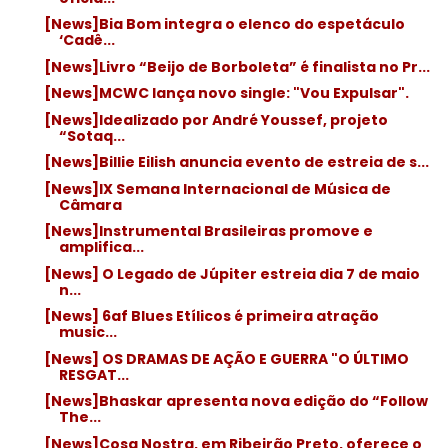
[News]Bia Bom integra o elenco do espetáculo
‘Cadê...
[News]Livro “Beijo de Borboleta” é finalista no Pr...
[News]MCWC lança novo single: "Vou Expulsar".
[News]Idealizado por André Youssef, projeto
“Sotaq...
[News]Billie Eilish anuncia evento de estreia de s...
[News]IX Semana Internacional de Música de
Câmara
[News]Instrumental Brasileiras promove e
amplifica...
[News] O Legado de Júpiter estreia dia 7 de maio
n...
[News] 6af Blues Etílicos é primeira atração
music...
[News] OS DRAMAS DE AÇÃO E GUERRA "O ÚLTIMO
RESGAT...
[News]Bhaskar apresenta nova edição do “Follow
The...
[News]Cosa Nostra, em Ribeirão Preto, oferece o