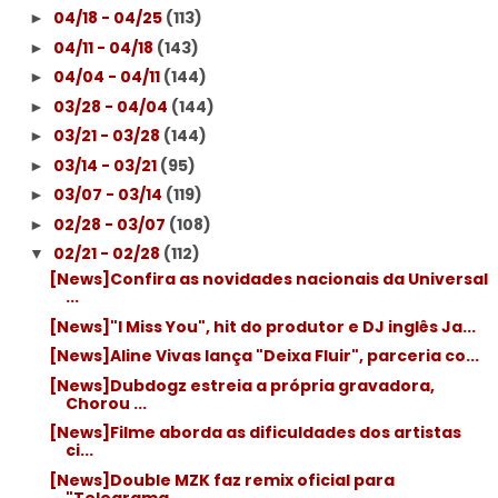
04/18 - 04/25
(113)
►
04/11 - 04/18
(143)
►
04/04 - 04/11
(144)
►
03/28 - 04/04
(144)
►
03/21 - 03/28
(144)
►
03/14 - 03/21
(95)
►
03/07 - 03/14
(119)
►
02/28 - 03/07
(108)
►
02/21 - 02/28
(112)
▼
[News]Confira as novidades nacionais da Universal
...
[News]"I Miss You", hit do produtor e DJ inglês Ja...
[News]Aline Vivas lança "Deixa Fluir", parceria co...
[News]Dubdogz estreia a própria gravadora,
Chorou ...
[News]Filme aborda as dificuldades dos artistas
ci...
[News]Double MZK faz remix oficial para
"Telegrama...