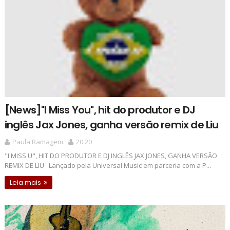
[News]"I Miss You", hit do produtor e DJ
inglês Jax Jones, ganha versão remix de Liu
Paula Ramagem
20:20
"I MISS U", HIT DO PRODUTOR E DJ INGLÊS JAX JONES, GANHA VERSÃO
REMIX DE LIU Lançado pela Universal Music em parceria com a P...
Leia mais