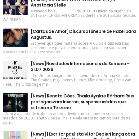
Anastacia Stelle
Assinado hoje, ____________de 2011 (“O Início da Vigência”)
ENTRE SR. CHRISTIAN GREY, residente em 301 Escala, Seattle,
WA 98889 (“...
[Cartas de Amor] Discurso fúnebre de Hazel para
Augustus.
Escrever qualquer matéria sobre A Culpa é das estrelas
certamente é para me emocionar, já que eu sou super
suspeita em falar ou escrever so...
[News]Novidades Internacionais da Semana -
31.07.2026
Confira os lançamentos e novidades de Ariana Grande,
The Beatles, mgk, benny blanco, Ellie Goulding, Greta Van
Fleet, The Offspring e ma...
[News] Renato Góes, Thaila Ayala e Bárbara Reis
protagonizam Inverno, suspense inédito que
estreia no Telecine
Com a agenda de trabalho adiada devido ao isolamento social em
meados de 2020, Renato Góes e Thaila Ayala viram no tempo livre deste
perí...
[News] | Escritor paulista Vítor Depieri lança obra