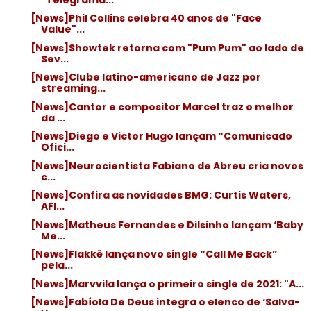
[News]Phil Collins celebra 40 anos de "Face
Value"...
[News]Showtek retorna com "Pum Pum" ao lado de
Sev...
[News]Clube latino-americano de Jazz por
streaming...
[News]Cantor e compositor Marcel traz o melhor
da ...
[News]Diego e Victor Hugo lançam “Comunicado
Ofici...
[News]Neurocientista Fabiano de Abreu cria novos
c...
[News]Confira as novidades BMG: Curtis Waters,
AFI...
[News]Matheus Fernandes e Dilsinho lançam ‘Baby
Me...
[News]Flakkë lança novo single “Call Me Back”
pela...
[News]Marvvila lança o primeiro single de 2021: "A...
[News]Fabíola De Deus integra o elenco de ‘Salva-