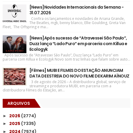
[News]Novidades Internacionais da Semana -
31.07.2026
Confira os lançamentos e novidades de Ariana Grande,
The Beatles, mgk, benny blanco, Ellie Goulding, Greta Van
Fleet, The Offspring e ma...
[News]Após sucesso de “Atravessei São Paulo”,
Duzz lança “Lado Puro” em parceria com Killua e
Ecologyk
Após sucesso de “Atravessei São Paulo”, Duzz lança “Lado Puro” em
parceria com Killua e Ecologyk Novo som traz linhas que falam sobre auto...
[Filmes] MUBI E FILMES DO ESTAÇÃO ANUNCIAM
DATA DE ESTREIA DO NOVO FILME DE KARIM AÏNOUZ
3 de agosto de 2026 – A distribuidora global, serviço de
streaming e produtora MUBI, em parceria com a
distribuidora Filmes do Estação, an...
ARQUIVOS
2026
(2774)
►
2025
(7335)
►
2024
(7574)
►