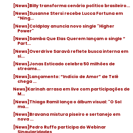
[News]Billy transforma cenário político brasileiro...
[News]Susanne Stersi recebe Lucca Fortuna em
“Ning...
[News]Coldplay anuncia novo single "Higher
Power"
[News]Samba Que Elas Querem lançam o single “
Part...
[News]Overdrive Saravá reflete busca interna em
si...
[News]Jonas Esticado celebra 50 milhões de
streams...
[News]Lançamento: “Indício de Amor” de Telê
chega ...
News]Karinah arrasa em live com participações de
M...
[News]Thiago Ramil lança o álbum visual: "O Sol
ma...
[News]Bravana mistura piseiro e sertanejo em
nova ...
[News]Pedro Ruffo participa do Webinar
Singularidades