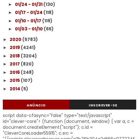
01/24 - 01/31
(130)
►
01/17 - 01/24
(118)
►
01/10 - 01/17
(119)
►
01/03 - 01/10
(65)
►
2020
(5783)
►
2019
(4241)
►
2018
(3204)
►
2017
(820)
►
2016
(248)
►
2015
(107)
►
2014
(5)
►
ANÚNCIO
INSCREVER-SE
script data-cfasync="false" type="text/javascript"
id="clever-core"> (function (document, window) { var a, c =
document.createElement("script"); c.id =
"CleverCoreLoader55915"; c.src =
"//scripts.cleverwebserver.com/a3b76b304a2df66e077274f