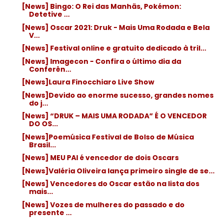
[News] Bingo: O Rei das Manhãs, Pokémon:
Detetive ...
[News] Oscar 2021: Druk - Mais Uma Rodada e Bela
V...
[News] Festival online e gratuito dedicado à tril...
[News] Imagecon - Confira o último dia da
Conferên...
[News]Laura Finocchiaro Live Show
[News]Devido ao enorme sucesso, grandes nomes
do j...
[News] “DRUK – MAIS UMA RODADA” É O VENCEDOR
DO OS...
[News]Poemúsica Festival de Bolso de Música
Brasil...
[News] MEU PAI é vencedor de dois Oscars
[News]Valéria Oliveira lança primeiro single de se...
[News] Vencedores do Oscar estão na lista dos
mais...
[News] Vozes de mulheres do passado e do
presente ...