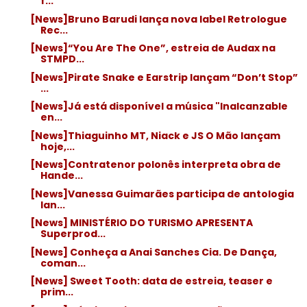
f...
[News]Bruno Barudi lança nova label Retrologue
Rec...
[News]“You Are The One”, estreia de Audax na
STMPD...
[News]Pirate Snake e Earstrip lançam “Don’t Stop”
...
[News]Já está disponível a música "Inalcanzable
en...
[News]Thiaguinho MT, Niack e JS O Mão lançam
hoje,...
[News]Contratenor polonês interpreta obra de
Hande...
[News]Vanessa Guimarães participa de antologia
lan...
[News] MINISTÉRIO DO TURISMO APRESENTA
Superprod...
[News] Conheça a Anai Sanches Cia. De Dança,
coman...
[News] Sweet Tooth: data de estreia, teaser e
prim...