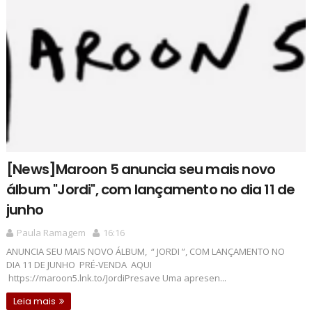
[News]Maroon 5 anuncia seu mais novo
álbum "Jordi", com lançamento no dia 11 de
junho
Paula Ramagem
16:16
ANUNCIA SEU MAIS NOVO ÁLBUM, “ JORDI ”, COM LANÇAMENTO NO
DIA 11 DE JUNHO PRÉ-VENDA AQUI
https://maroon5.lnk.to/JordiPresave Uma apresen...
Leia mais