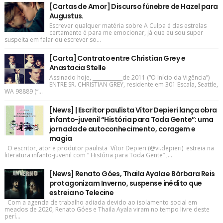
[Cartas de Amor] Discurso fúnebre de Hazel para
Augustus.
Escrever qualquer matéria sobre A Culpa é das estrelas
certamente é para me emocionar, já que eu sou super
suspeita em falar ou escrever so...
[Carta] Contrato entre Christian Grey e
Anastacia Stelle
Assinado hoje, ____________de 2011 (“O Início da Vigência”)
ENTRE SR. CHRISTIAN GREY, residente em 301 Escala, Seattle,
WA 98889 (“...
[News] | Escritor paulista Vítor Depieri lança obra
infanto-juvenil “História para Toda Gente”: uma
jornada de autoconhecimento, coragem e
magia
O escritor, ator e produtor paulista Vítor Depieri (@vi.depieri) estreia na
literatura infanto-juvenil com “ História para Toda Gente” ,...
[News] Renato Góes, Thaila Ayala e Bárbara Reis
protagonizam Inverno, suspense inédito que
estreia no Telecine
Com a agenda de trabalho adiada devido ao isolamento social em
meados de 2020, Renato Góes e Thaila Ayala viram no tempo livre deste
perí...