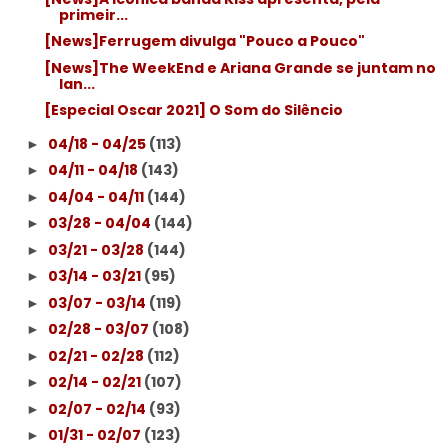
primeir...
[News]Ferrugem divulga "Pouco a Pouco"
[News]The WeekEnd e Ariana Grande se juntam no
lan...
[Especial Oscar 2021] O Som do Silêncio
04/18 - 04/25
(113)
►
04/11 - 04/18
(143)
►
04/04 - 04/11
(144)
►
03/28 - 04/04
(144)
►
03/21 - 03/28
(144)
►
03/14 - 03/21
(95)
►
03/07 - 03/14
(119)
►
02/28 - 03/07
(108)
►
02/21 - 02/28
(112)
►
02/14 - 02/21
(107)
►
02/07 - 02/14
(93)
►
01/31 - 02/07
(123)
►