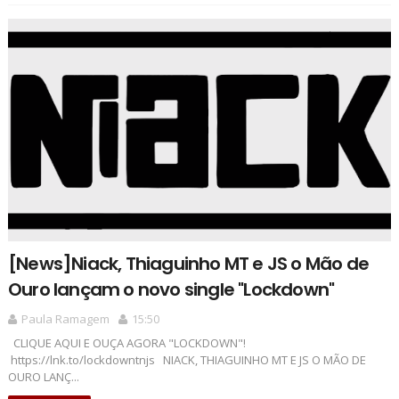
[News]Niack, Thiaguinho MT e JS o Mão de
Ouro lançam o novo single "Lockdown"
Paula Ramagem
15:50
CLIQUE AQUI E OUÇA AGORA "LOCKDOWN"!
https://lnk.to/lockdowntnjs NIACK, THIAGUINHO MT E JS O MÃO DE
OURO LANÇ...