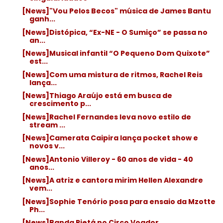
[News]"Vou Pelos Becos" música de James Bantu
ganh...
[News]Distópica, “Ex-NE - O Sumiço” se passa no
an...
[News]Musical infantil “O Pequeno Dom Quixote”
est...
[News]Com uma mistura de ritmos, Rachel Reis
lança...
[News]Thiago Araújo está em busca de
crescimento p...
[News]Rachel Fernandes leva novo estilo de
stream ...
[News]Camerata Caipira lança pocket show e
novos v...
[News]Antonio Villeroy - 60 anos de vida - 40
anos...
[News]A atriz e cantora mirim Hellen Alexandre
vem...
[News]Sophie Tenório posa para ensaio da Mzotte
Ph...
[News]Banda Pietá no Circo Voador