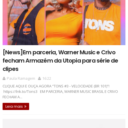
[News]Em parceria, Warner Music e Crivo
fecham Armazém da Utopia para série de
clipes
Paula Ramagem
16:22
CLIQUE AQUI E OUÇA AGORA “TONS #3 - VELOCIDADE (BR 101)”!
https://lnk.to/Tons3 EM PARCERIA, WARNER MUSIC BRASIL E CRIVO
FECHAM A...
Leia mais