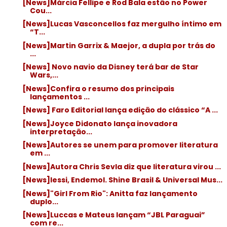
[News]Márcia Fellipe e Rod Bala estão no Power
Cou...
[News]Lucas Vasconcellos faz mergulho íntimo em
“T...
[News]Martin Garrix & Maejor, a dupla por trás do
...
[News] Novo navio da Disney terá bar de Star
Wars,...
[News]Confira o resumo dos principais
lançamentos ...
[News] Faro Editorial lança edição do clássico “A ...
[News]Joyce Didonato lança inovadora
interpretação...
[News]Autores se unem para promover literatura
em ...
[News]Autora Chris Sevla diz que literatura virou ...
[News]Iessi, Endemol. Shine Brasil & Universal Mus...
[News]"Girl From Rio": Anitta faz lançamento
duplo...
[News]Luccas e Mateus lançam “JBL Paraguai”
com re...