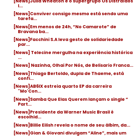
[News]Julia Wheaton e o supergrupo Os Distraídos
l...
[News]Conviver consigo mesmo está sendo uma
tarefa...
[News[Em menos de 24h, “No Camarote” de
Bravana ba...
[News]Facchini S.A leva gesto de solidariedade
par...
[News] Telecine mergulha na experiência histórica
...
[News] Nazinha, Olhai Por Nós, de Belisario Franca...
[News]Thiago Bertoldo, dupla de Thaeme, está
confi...
[News]AB6IX estreia quarto EP da carreira
"Mo'Con...
[News]Samba Que Elas Querem lançam o single “
Part...
[News]Presidente da Warner Music Brasil é
escolhid...
[News]Billie Eilish revela o nome de seu álbim, da...
[News]Gian & Giovani divulgam “Aline”, mais um