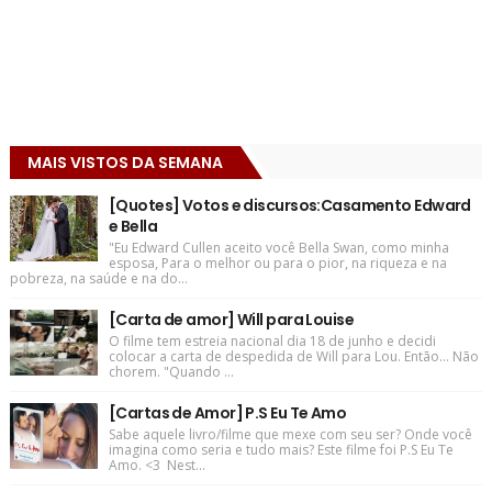
MAIS VISTOS DA SEMANA
[Quotes] Votos e discursos:Casamento Edward
e Bella
"Eu Edward Cullen aceito você Bella Swan, como minha
esposa, Para o melhor ou para o pior, na riqueza e na
pobreza, na saúde e na do...
[Carta de amor] Will para Louise
O filme tem estreia nacional dia 18 de junho e decidi
colocar a carta de despedida de Will para Lou. Então... Não
chorem. "Quando ...
[Cartas de Amor] P.S Eu Te Amo
Sabe aquele livro/filme que mexe com seu ser? Onde você
imagina como seria e tudo mais? Este filme foi P.S Eu Te
Amo. <3 Nest...