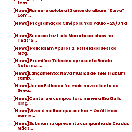
tem...
[News]Rancore celebra 10 anos do álbum “Seiva”
com...
[News] Programação Cinépolis São Paulo - 29/04 a
...
[News]Sucesso faz Leila Maria bisar show no
Teatro...
[News] Policial Em Apuros 2, estreia da Sessão
Meg...
[News] Première Telecine apresenta Ronda
Noturna, ...
[News]Lançamento: Nova música de Telê traz um
samb...
[News]Jonas Esticado é o mais novo cliente da
Grea...
[News]Cantora e compositora mineira Bia Gullo
lanç...
[News]Viver é melhor que sonhar – Os últimos
camin...
[News]Submarino apresenta campanha de Dia das
Mães...