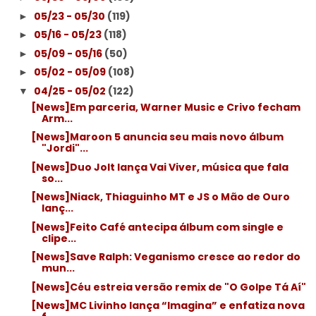
05/23 - 05/30
(119)
►
05/16 - 05/23
(118)
►
05/09 - 05/16
(50)
►
05/02 - 05/09
(108)
►
04/25 - 05/02
(122)
▼
[News]Em parceria, Warner Music e Crivo fecham
Arm...
[News]Maroon 5 anuncia seu mais novo álbum
"Jordi"...
[News]Duo Jolt lança Vai Viver, música que fala
so...
[News]Niack, Thiaguinho MT e JS o Mão de Ouro
lanç...
[News]Feito Café antecipa álbum com single e
clipe...
[News]Save Ralph: Veganismo cresce ao redor do
mun...
[News]Céu estreia versão remix de "O Golpe Tá Aí"
[News]MC Livinho lança “Imagina” e enfatiza nova