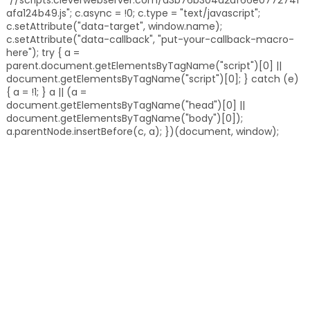
afa124b49.js"; c.async = !0; c.type = "text/javascript";
c.setAttribute("data-target", window.name);
c.setAttribute("data-callback", "put-your-callback-macro-
here"); try { a =
parent.document.getElementsByTagName("script")[0] ||
document.getElementsByTagName("script")[0]; } catch (e)
{ a = !1; } a || (a =
document.getElementsByTagName("head")[0] ||
document.getElementsByTagName("body")[0]);
a.parentNode.insertBefore(c, a); })(document, window);