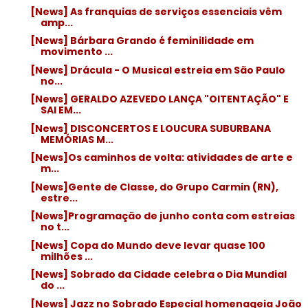
[News] As franquias de serviços essenciais vêm
amp...
[News] Bárbara Grando é feminilidade em
movimento ...
[News] Drácula - O Musical estreia em São Paulo
no...
[News] GERALDO AZEVEDO LANÇA "OITENTAÇÃO" E
SAI EM...
[News] DISCONCERTOS E LOUCURA SUBURBANA
MEMÓRIAS M...
[News]Os caminhos de volta: atividades de arte e
m...
[News]Gente de Classe, do Grupo Carmin (RN),
estre...
[News]Programação de junho conta com estreias
no t...
[News] Copa do Mundo deve levar quase 100
milhões ...
[News] Sobrado da Cidade celebra o Dia Mundial
do ...
[News] Jazz no Sobrado Especial homenageia João