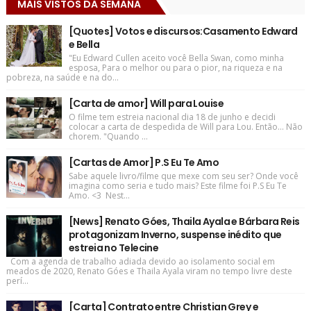
MAIS VISTOS DA SEMANA
[Quotes] Votos e discursos:Casamento Edward
e Bella
"Eu Edward Cullen aceito você Bella Swan, como minha
esposa, Para o melhor ou para o pior, na riqueza e na
pobreza, na saúde e na do...
[Carta de amor] Will para Louise
O filme tem estreia nacional dia 18 de junho e decidi
colocar a carta de despedida de Will para Lou. Então... Não
chorem. "Quando ...
[Cartas de Amor] P.S Eu Te Amo
Sabe aquele livro/filme que mexe com seu ser? Onde você
imagina como seria e tudo mais? Este filme foi P.S Eu Te
Amo. <3 Nest...
[News] Renato Góes, Thaila Ayala e Bárbara Reis
protagonizam Inverno, suspense inédito que
estreia no Telecine
Com a agenda de trabalho adiada devido ao isolamento social em
meados de 2020, Renato Góes e Thaila Ayala viram no tempo livre deste
perí...
[Carta] Contrato entre Christian Grey e