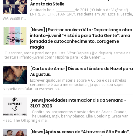
Anastacia Stelle
Assinado hoje, ____________de 2011 (“O Início da Vigência”)
ENTRE SR. CHRISTIAN GREY, residente em 301 Escala, Seattle,
WA 98889 (“...
[News] | Escritor paulista Vítor Depieri lança obra
infanto-juvenil “História para Toda Gente”: uma
jornada de autoconhecimento, coragem e
magia
O escritor, ator e produtor paulista Vítor Depieri (@vi.depieri) estreia na
literatura infanto-juvenil com “ História para Toda Gente” ,...
[Cartas de Amor] Discurso fúnebre de Hazel para
Augustus.
Escrever qualquer matéria sobre A Culpa é das estrelas
certamente é para me emocionar, já que eu sou super
suspeita em falar ou escrever so...
[News]Novidades Internacionais da Semana -
31.07.2026
Confira os lançamentos e novidades de Ariana Grande,
The Beatles, mgk, benny blanco, Ellie Goulding, Greta Van
Fleet, The Offspring e ma...
[News]Após sucesso de “Atravessei São Paulo”,