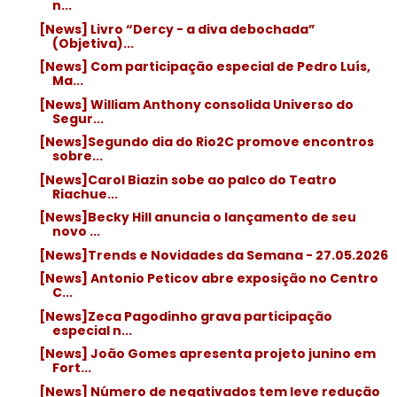
n...
[News] Livro “Dercy - a diva debochada”
(Objetiva)...
[News] Com participação especial de Pedro Luís,
Ma...
[News] William Anthony consolida Universo do
Segur...
[News]Segundo dia do Rio2C promove encontros
sobre...
[News]Carol Biazin sobe ao palco do Teatro
Riachue...
[News]Becky Hill anuncia o lançamento de seu
novo ...
[News]Trends e Novidades da Semana - 27.05.2026
[News] Antonio Peticov abre exposição no Centro
C...
[News]Zeca Pagodinho grava participação
especial n...
[News] João Gomes apresenta projeto junino em
Fort...
[News] Número de negativados tem leve redução