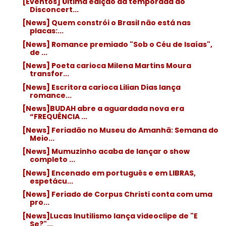
[Eventos] Última edição da temporada do
Disconcert...
[News] Quem constrói o Brasil não está nas
placas:...
[News] Romance premiado "Sob o Céu de Isaías",
de ...
[News] Poeta carioca Milena Martins Moura
transfor...
[News] Escritora carioca Lilian Dias lança
romance...
[News]BUDAH abre a aguardada nova era
“FREQUÊNCIA ...
[News] Feriadão no Museu do Amanhã: Semana do
Meio...
[News] Mumuzinho acaba de lançar o show
completo ...
[News] Encenado em português e em LIBRAS,
espetácu...
[News] Feriado de Corpus Christi conta com uma
pro...
[News]Lucas Inutilismo lança videoclipe de "E
Se?"...