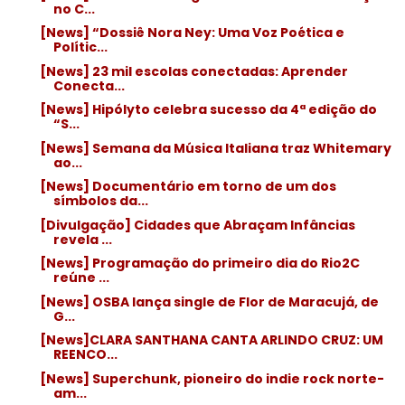
no C...
[News] “Dossiê Nora Ney: Uma Voz Poética e
Polític...
[News] 23 mil escolas conectadas: Aprender
Conecta...
[News] Hipólyto celebra sucesso da 4ª edição do
“S...
[News] Semana da Música Italiana traz Whitemary
ao...
[News] Documentário em torno de um dos
símbolos da...
[Divulgação] Cidades que Abraçam Infâncias
revela ...
[News] Programação do primeiro dia do Rio2C
reúne ...
[News] OSBA lança single de Flor de Maracujá, de
G...
[News]CLARA SANTHANA CANTA ARLINDO CRUZ: UM
REENCO...
[News] Superchunk, pioneiro do indie rock norte-
am...