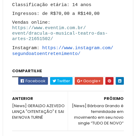
Classificação etária: 14 anos
Ingressos: de R$70,00 a R$140,00
Vendas online:
https://www.eventim.com.br/
event/dracula-o-musical-
teatro-das-
artes-21651502/
Instagram:
https://www.instagram.com/
segundoatoentretenimento/
COMPARTILHE
Facebook
Twitter
Google+
ANTERIOR
PRÓXIMO
[News] GERALDO AZEVEDO
[News] Bárbara Grando é
LANÇA "OITENTAÇÃO" E SAI
feminilidade em
EM NOVA TURNÊ
movimento em seu novo
single “TUDO DE NOVO”