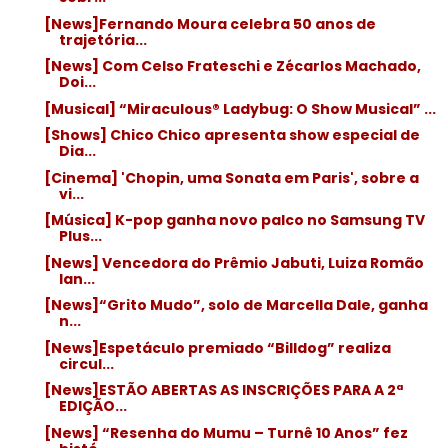
[News]Fernando Moura celebra 50 anos de
trajetória...
[News] Com Celso Frateschi e Zécarlos Machado,
Doi...
[Musical] “Miraculous® Ladybug: O Show Musical” ...
[Shows] Chico Chico apresenta show especial de
Dia...
[Cinema] 'Chopin, uma Sonata em Paris', sobre a
vi...
[Música] K-pop ganha novo palco no Samsung TV
Plus...
[News] Vencedora do Prêmio Jabuti, Luiza Romão
lan...
[News]“Grito Mudo”, solo de Marcella Dale, ganha
n...
[News]Espetáculo premiado “Billdog” realiza
circul...
[News]ESTÃO ABERTAS AS INSCRIÇÕES PARA A 2ª
EDIÇÃO...
[News] “Resenha do Mumu – Turnê 10 Anos” fez