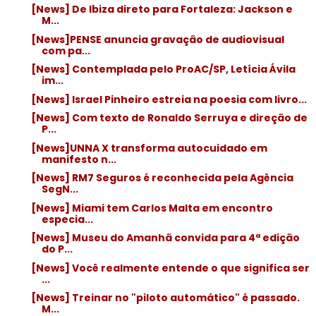
[News] De Ibiza direto para Fortaleza: Jackson e
M...
[News]PENSE anuncia gravação de audiovisual
com pa...
[News] Contemplada pelo ProAC/SP, Letícia Ávila
im...
[News] Israel Pinheiro estreia na poesia com livro...
[News] Com texto de Ronaldo Serruya e direção de
P...
[News]UNNA X transforma autocuidado em
manifesto n...
[News] RM7 Seguros é reconhecida pela Agência
SegN...
[News] Miami tem Carlos Malta em encontro
especia...
[News] Museu do Amanhã convida para 4ª edição
do P...
[News] Você realmente entende o que significa ser
...
[News] Treinar no "piloto automático" é passado.
M...