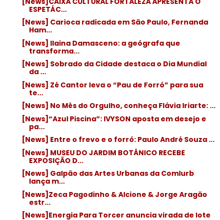
[News]CAIXA CULTURAL FORTALEZA APRESENTA O
ESPETÁC...
[News] Carioca radicada em São Paulo, Fernanda
Ham...
[News] Ilaina Damasceno: a geógrafa que
transforma...
[News] Sobrado da Cidade destaca o Dia Mundial
da ...
[News] Zé Cantor leva o “Pau de Forró” para sua
te...
[News] No Mês do Orgulho, conheça Flávia Iriarte: ...
[News]“Azul Piscina”: IVYSON aposta em desejo e
pa...
[News] Entre o frevo e o forró: Paulo André Souza ...
[News] MUSEU DO JARDIM BOTÂNICO RECEBE
EXPOSIÇÃO D...
[News] Galpão das Artes Urbanas da Comlurb
lança m...
[News]Zeca Pagodinho & Alcione & Jorge Aragão
estr...
[News]Energia Para Torcer anuncia virada de lote