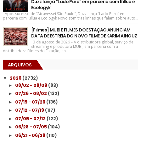
Duzz lança “Lado Puro” em parceria com Killua e
Ecologyk
Após sucesso de “Atravessei São Paulo”, Duzz lança “Lado Puro” em
parceria com Killua e Ecologyk Novo som traz linhas que falam sobre auto...
[Filmes] MUBI E FILMES DO ESTAÇÃO ANUNCIAM
DATA DE ESTREIA DO NOVO FILME DE KARIM AÏNOUZ
3 de agosto de 2026 – A distribuidora global, serviço de
streaming e produtora MUBI, em parceria com a
distribuidora Filmes do Estação, an...
ARQUIVOS
2026
(2732)
▼
08/02 - 08/09
(83)
►
07/26 - 08/02
(132)
►
07/19 - 07/26
(136)
►
07/12 - 07/19
(117)
►
07/05 - 07/12
(122)
►
06/28 - 07/05
(104)
►
06/21 - 06/28
(110)
►