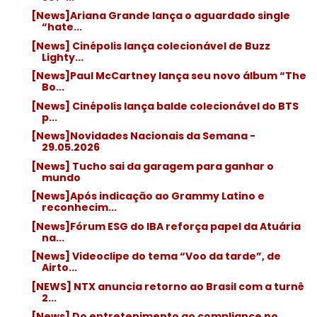
[News]Ariana Grande lança o aguardado single
“hate...
[News] Cinépolis lança colecionável de Buzz
Lighty...
[News]Paul McCartney lança seu novo álbum “The
Bo...
[News] Cinépolis lança balde colecionável do BTS
p...
[News]Novidades Nacionais da Semana -
29.05.2026
[News] Tucho sai da garagem para ganhar o
mundo
[News]Após indicação ao Grammy Latino e
reconhecim...
[News]Fórum ESG do IBA reforça papel da Atuária
na...
[News] Videoclipe do tema “Voo da tarde”, de
Airto...
[NEWS] NTX anuncia retorno ao Brasil com a turnê
2...
[News] Do entretenimento ao compliance no