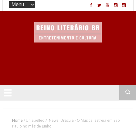
Entretenimento & Cultura
Home
/
Unlabelled
/
[News] Drácula - O Musical estreia em São
Paulo no mês de junho