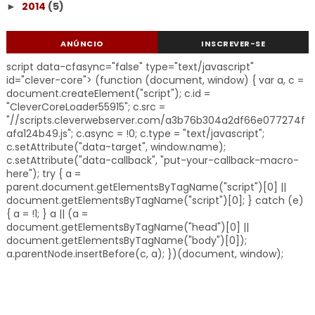
2014
(5)
►
ANÚNCIO
INSCREVER-SE
script data-cfasync="false" type="text/javascript"
id="clever-core"> (function (document, window) { var a, c =
document.createElement("script"); c.id =
"CleverCoreLoader55915"; c.src =
"//scripts.cleverwebserver.com/a3b76b304a2df66e077274f
afa124b49.js"; c.async = !0; c.type = "text/javascript";
c.setAttribute("data-target", window.name);
c.setAttribute("data-callback", "put-your-callback-macro-
here"); try { a =
parent.document.getElementsByTagName("script")[0] ||
document.getElementsByTagName("script")[0]; } catch (e)
{ a = !1; } a || (a =
document.getElementsByTagName("head")[0] ||
document.getElementsByTagName("body")[0]);
a.parentNode.insertBefore(c, a); })(document, window);