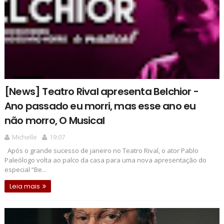
[News] Teatro Rival apresenta Belchior -
Ano passado eu morri, mas esse ano eu
não morro, O Musical
Michelle
19:07
Após o grande sucesso de janeiro no Teatro Rival, o ator Pablo
Paleólogo volta ao palco da casa para uma nova apresentação do
especial “Be...
Leia mais