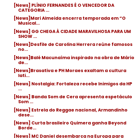
[News] PLÍNIO FERNANDES É O VENCEDOR DA
CATEGORIA ...
[News]Mari Almeida encerra temporada em “O
Musical...
[News] GG CHEGA À CIDADE MARAVILHOSA PARA UM
SHOW ...
[News]Desfile de Carolina Herrera reúne famosos
no...
[News]Balé Macunaíma inspirado na obra de Mário
de...
[News]Brasativa e PH Moraes exaltam a cultura
lati...
[News] Nostalgia: Fortaleza recebe Inimigos da HP
...
[News] Banda Som de Cera apresenta espetáculo
Som ...
[News] Estrela do Reggae nacional, Armandinho
dese...
[News] Curta brasileiro Quimera ganha Beyond
Borde...
[News] MC Daniel desembarca na Europa para