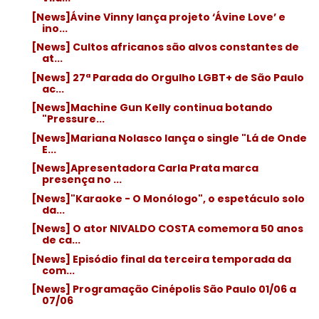
[News]Ávine Vinny lança projeto ‘Ávine Love’ e
ino...
[News] Cultos africanos são alvos constantes de
at...
[News] 27ª Parada do Orgulho LGBT+ de São Paulo
ac...
[News]Machine Gun Kelly continua botando
"Pressure...
[News]Mariana Nolasco lança o single "Lá de Onde
E...
[News]Apresentadora Carla Prata marca
presença no ...
[News]"Karaoke - O Monólogo", o espetáculo solo
da...
[News] O ator NIVALDO COSTA comemora 50 anos
de ca...
[News] Episódio final da terceira temporada da
com...
[News] Programação Cinépolis São Paulo 01/06 a
07/06