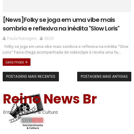
[News]Folky se joga em uma vibe mais
sombria e reflexiva na inédita "Slow Loris"
Paula Ramagem
09:29
Folky se joga em uma vibe mais sombria e reflexiva na inédita "Slow
Loris" Faixa chega acompanhada de videoclipe e revela uma fa...
Leia mais
POSTAGENS MAIS RECENTES
POSTAGENS MAIS ANTIGAS
Reino News Br
Entretenimento & Cultura