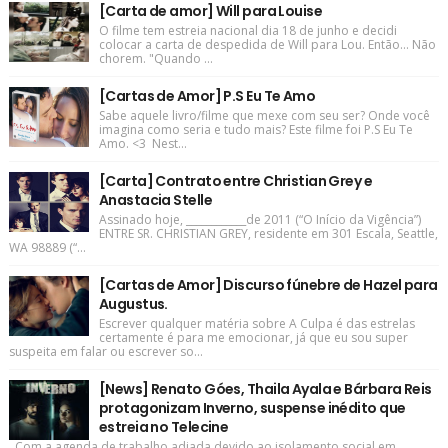
[Carta de amor] Will para Louise
O filme tem estreia nacional dia 18 de junho e decidi
colocar a carta de despedida de Will para Lou. Então... Não
chorem. "Quando ...
[Cartas de Amor] P.S Eu Te Amo
Sabe aquele livro/filme que mexe com seu ser? Onde você
imagina como seria e tudo mais? Este filme foi P.S Eu Te
Amo. <3 Nest...
[Carta] Contrato entre Christian Grey e
Anastacia Stelle
Assinado hoje, ____________de 2011 (“O Início da Vigência”)
ENTRE SR. CHRISTIAN GREY, residente em 301 Escala, Seattle,
WA 98889 (“...
[Cartas de Amor] Discurso fúnebre de Hazel para
Augustus.
Escrever qualquer matéria sobre A Culpa é das estrelas
certamente é para me emocionar, já que eu sou super
suspeita em falar ou escrever so...
[News] Renato Góes, Thaila Ayala e Bárbara Reis
protagonizam Inverno, suspense inédito que
estreia no Telecine
Com a agenda de trabalho adiada devido ao isolamento social em