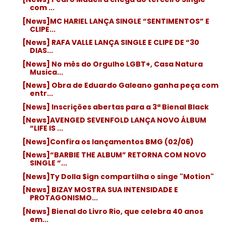
com ...
[News]MC HARIEL LANÇA SINGLE “SENTIMENTOS” E
CLIPE...
[News] RAFA VALLE LANÇA SINGLE E CLIPE DE “30
DIAS...
[News] No mês do Orgulho LGBT+, Casa Natura
Musica...
[News] Obra de Eduardo Galeano ganha peça com
entr...
[News] Inscrições abertas para a 3ª Bienal Black
[News]AVENGED SEVENFOLD LANÇA NOVO ÁLBUM
“LIFE IS ...
[News]Confira os lançamentos BMG (02/06)
[News]“BARBIE THE ALBUM” RETORNA COM NOVO
SINGLE “...
[News]Ty Dolla $ign compartilha o singe "Motion"
[News] BIZAY MOSTRA SUA INTENSIDADE E
PROTAGONISMO...
[News] Bienal do Livro Rio, que celebra 40 anos
em...