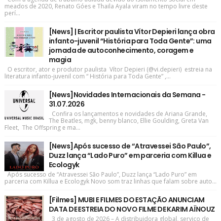
meados de 2020, Renato Góes e Thaila Ayala viram no tempo livre deste
perí...
[News] | Escritor paulista Vítor Depieri lança obra
infanto-juvenil “História para Toda Gente”: uma
jornada de autoconhecimento, coragem e
magia
O escritor, ator e produtor paulista Vítor Depieri (@vi.depieri) estreia na
literatura infanto-juvenil com “ História para Toda Gente” ,...
[News]Novidades Internacionais da Semana -
31.07.2026
Confira os lançamentos e novidades de Ariana Grande,
The Beatles, mgk, benny blanco, Ellie Goulding, Greta Van
Fleet, The Offspring e ma...
[News]Após sucesso de “Atravessei São Paulo”,
Duzz lança “Lado Puro” em parceria com Killua e
Ecologyk
Após sucesso de “Atravessei São Paulo”, Duzz lança “Lado Puro” em
parceria com Killua e Ecologyk Novo som traz linhas que falam sobre auto...
[Filmes] MUBI E FILMES DO ESTAÇÃO ANUNCIAM
DATA DE ESTREIA DO NOVO FILME DE KARIM AÏNOUZ
3 de agosto de 2026 – A distribuidora global, serviço de