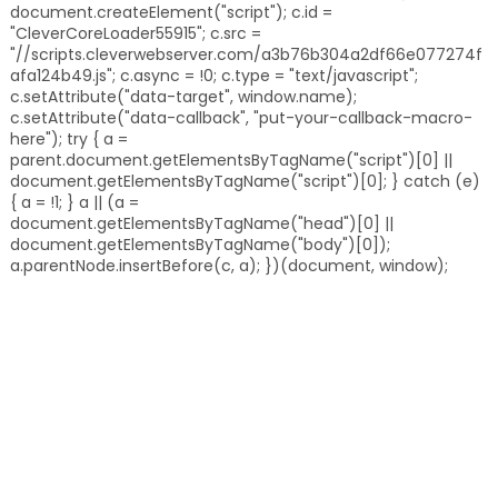
document.createElement("script"); c.id =
"CleverCoreLoader55915"; c.src =
"//scripts.cleverwebserver.com/a3b76b304a2df66e077274f
afa124b49.js"; c.async = !0; c.type = "text/javascript";
c.setAttribute("data-target", window.name);
c.setAttribute("data-callback", "put-your-callback-macro-
here"); try { a =
parent.document.getElementsByTagName("script")[0] ||
document.getElementsByTagName("script")[0]; } catch (e)
{ a = !1; } a || (a =
document.getElementsByTagName("head")[0] ||
document.getElementsByTagName("body")[0]);
a.parentNode.insertBefore(c, a); })(document, window);