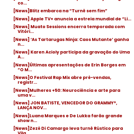
co...
[News]Blitz embarca na “Turnê sem fim”
[News] Apple TV+ anuncia a estreia mundial de “Li...
[News] Muato Sessions encerra temporada com
Vitóri...
[News] ‘As Tartarugas Ninja: Caos Mutante’ ganha
n...
[News] Karen Acioly participa da gravação do Uma
A...
[News]Últimas apresentações de Erin Borges em
“O M...
[News]O Festival Rap Mix abre pré-vendas,
registr...
[News]Mulheres +50: Neurociência e arte para
uma v...
[News] JON BATISTE, VENCEDOR DO GRAMMY®,
LANÇA NOV...
[News]Luana Marques e De Lukka farão grande
show n...
[News]Zezé Di Camargo leva turnê Rústico para
Vila...