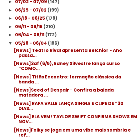
07/02 - 07/09
(147)
►
06/25 - 07/02
(199)
►
06/18 - 06/25
(178)
►
06/11 - 06/18
(210)
►
06/04 - 06/11
(172)
►
05/28 - 06/04
(186)
▼
[News] Teatro Rival apresenta Belchior - Ano
passa...
[News]3af (6/5), Edney Silvestre lança curso
“COMO...
[News] Titãs Encontro: formação clássica da
banda ...
[News]Seed of Despair - Confira a balada
matadora ...
[News] RAFA VALLE LANÇA SINGLE E CLIPE DE “30
DIAS...
[News] ELA VEM! TAYLOR SWIFT CONFIRMA SHOWS EM
NOV...
[News]Folky se joga em uma vibe mais sombria e
ref...