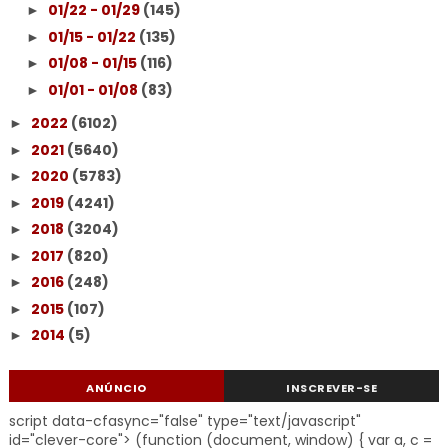
01/22 - 01/29
(145)
►
01/15 - 01/22
(135)
►
01/08 - 01/15
(116)
►
01/01 - 01/08
(83)
►
2022
(6102)
►
2021
(5640)
►
2020
(5783)
►
2019
(4241)
►
2018
(3204)
►
2017
(820)
►
2016
(248)
►
2015
(107)
►
2014
(5)
►
ANÚNCIO
INSCREVER-SE
script data-cfasync="false" type="text/javascript"
id="clever-core"> (function (document, window) { var a, c =