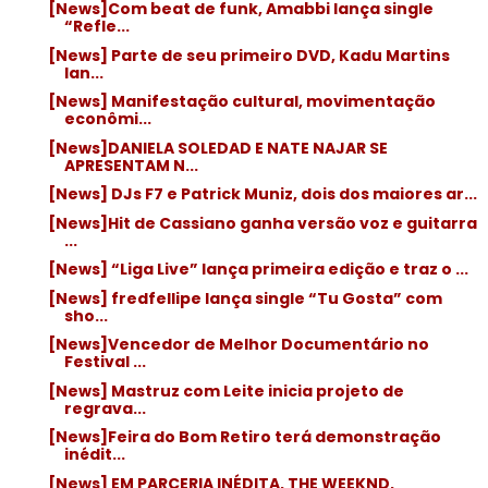
[News]Com beat de funk, Amabbi lança single
“Refle...
[News] Parte de seu primeiro DVD, Kadu Martins
lan...
[News] Manifestação cultural, movimentação
econômi...
[News]DANIELA SOLEDAD E NATE NAJAR SE
APRESENTAM N...
[News] DJs F7 e Patrick Muniz, dois dos maiores ar...
[News]Hit de Cassiano ganha versão voz e guitarra
...
[News] “Liga Live” lança primeira edição e traz o ...
[News] fredfellipe lança single “Tu Gosta” com
sho...
[News]Vencedor de Melhor Documentário no
Festival ...
[News] Mastruz com Leite inicia projeto de
regrava...
[News]Feira do Bom Retiro terá demonstração
inédit...
[News] EM PARCERIA INÉDITA, THE WEEKND,