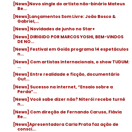
[News]Novo single do artista não-binário Mateus
Be...
[News]Lançamentos Som Livre: João Bosco &
Gabriel,...
[News] Novidades de junho no Star+
[News] DIRIGIDO POR MARCOS YOSHI, BEM-VINDOS
DE NO...
[News] Festival em Goiás programa 14 espetáculos
n...
[News] Com artistas internacionais, o show TUDUM:
...
[News] Entre realidade e ficção, documentário
Out...
[News] Sucesso na internet, “Ensaio sobre a
Perda”...
[News] Você sabe dizer não? Niterói recebe turnê
n...
[News] Com direção de Fernando Caruso, Flávia
Re...
[News]Apresentadora Carla Prata faz ação de
consci...