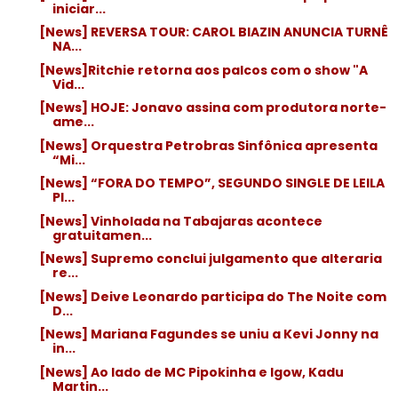
iniciar...
[News] REVERSA TOUR: CAROL BIAZIN ANUNCIA TURNÊ
NA...
[News]Ritchie retorna aos palcos com o show "A
Vid...
[News] HOJE: Jonavo assina com produtora norte-
ame...
[News] Orquestra Petrobras Sinfônica apresenta
“Mi...
[News] “FORA DO TEMPO”, SEGUNDO SINGLE DE LEILA
PI...
[News] Vinholada na Tabajaras acontece
gratuitamen...
[News] Supremo conclui julgamento que alteraria
re...
[News] Deive Leonardo participa do The Noite com
D...
[News] Mariana Fagundes se uniu a Kevi Jonny na
in...
[News] Ao lado de MC Pipokinha e Igow, Kadu
Martin...