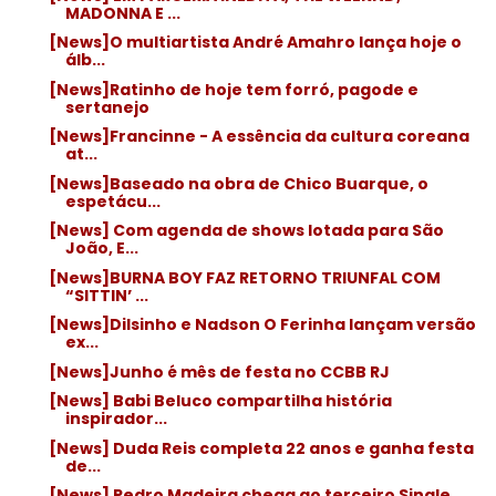
MADONNA E ...
[News]O multiartista André Amahro lança hoje o
álb...
[News]Ratinho de hoje tem forró, pagode e
sertanejo
[News]Francinne - A essência da cultura coreana
at...
[News]Baseado na obra de Chico Buarque, o
espetácu...
[News] Com agenda de shows lotada para São
João, E...
[News]BURNA BOY FAZ RETORNO TRIUNFAL COM
“SITTIN’ ...
[News]Dilsinho e Nadson O Ferinha lançam versão
ex...
[News]Junho é mês de festa no CCBB RJ
[News] Babi Beluco compartilha história
inspirador...
[News] Duda Reis completa 22 anos e ganha festa
de...
[News] Pedro Madeira chega ao terceiro Single