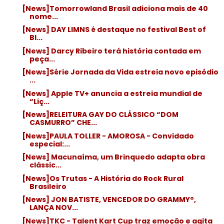
[News]Tomorrowland Brasil adiciona mais de 40
nome...
[News] DAY LIMNS é destaque no festival Best of
Bl...
[News] Darcy Ribeiro terá história contada em
peça...
[News]Série Jornada da Vida estreia novo episódio
...
[News] Apple TV+ anuncia a estreia mundial de
“Liç...
[News]RELEITURA GAY DO CLÁSSICO “DOM
CASMURRO” CHE...
[News]PAULA TOLLER - AMOROSA - Convidado
especial:...
[News] Macunaíma, um Brinquedo adapta obra
clássic...
[News]Os Trutas - A História do Rock Rural
Brasileiro
[News] JON BATISTE, VENCEDOR DO GRAMMY®,
LANÇA NOV...
[News]TKC - Talent Kart Cup traz emoção e agita