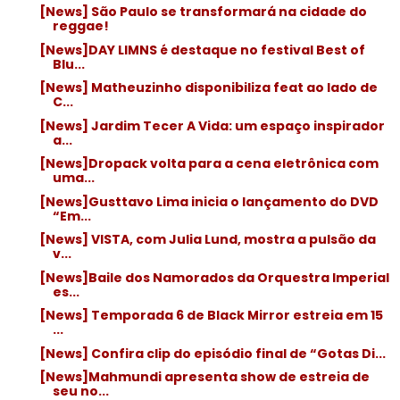
[News] São Paulo se transformará na cidade do
reggae!
[News]DAY LIMNS é destaque no festival Best of
Blu...
[News] Matheuzinho disponibiliza feat ao lado de
C...
[News] Jardim Tecer A Vida: um espaço inspirador
a...
[News]Dropack volta para a cena eletrônica com
uma...
[News]Gusttavo Lima inicia o lançamento do DVD
“Em...
[News] VISTA, com Julia Lund, mostra a pulsão da
v...
[News]Baile dos Namorados da Orquestra Imperial
es...
[News] Temporada 6 de Black Mirror estreia em 15
...
[News] Confira clip do episódio final de “Gotas Di...
[News]Mahmundi apresenta show de estreia de
seu no...