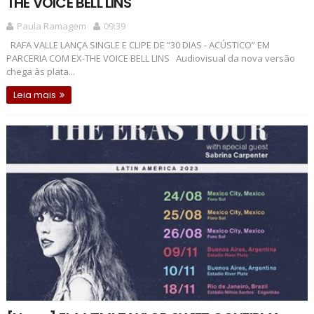
THE VOICE BELL LINS
Paula Ramagem
09:39
RAFA VALLE LANÇA SINGLE E CLIPE DE “30 DIAS - ACÚSTICO” EM
PARCERIA COM EX-THE VOICE BELL LINS Audiovisual da nova versão
chega às plata...
Leia mais