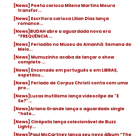
[News] Poeta carioca Milena Martins Moura
transfor...
[News] Escritora carioca Lilian Dias lança
romance...
[News]BUDAH abre a aguardada nova era
“FREQUÊNCIA ...
[News] Feriadão no Museu do Amanhã: Semana do
Meio...
[News] Mumuzinho acaba de lançar o show
completo ...
[News] Encenado em português e em LIBRAS,
espetácu...
[News] Feriado de Corpus Christi conta com uma
pro...
[News]Lucas Inutilismo lança videoclipe de "E
Se?"...
[News]Ariana Grande lança o aguardado single
“hate...
[News] Cinépolis lança colecionável de Buzz
Lighty...
[News]Paul McCartney lança seu novo álbum “The