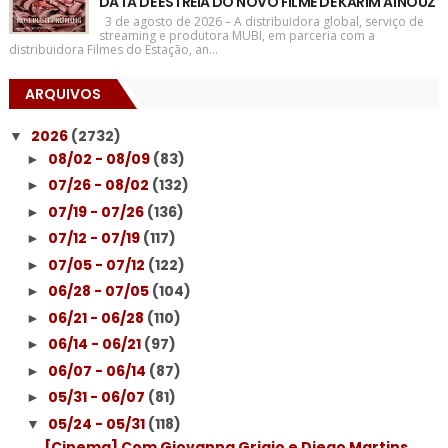
DATA DE ESTREIA DO NOVO FILME DE KARIM AÏNOUZ
3 de agosto de 2026 – A distribuidora global, serviço de
streaming e produtora MUBI, em parceria com a
distribuidora Filmes do Estação, an...
ARQUIVOS
2026
(2732)
▼
08/02 - 08/09
(83)
►
07/26 - 08/02
(132)
►
07/19 - 07/26
(136)
►
07/12 - 07/19
(117)
►
07/05 - 07/12
(122)
►
06/28 - 07/05
(104)
►
06/21 - 06/28
(110)
►
06/14 - 06/21
(97)
►
06/07 - 06/14
(87)
►
05/31 - 06/07
(81)
►
05/24 - 05/31
(118)
▼
[Cinema] Com Giovanna Grigio e Diego Martins,