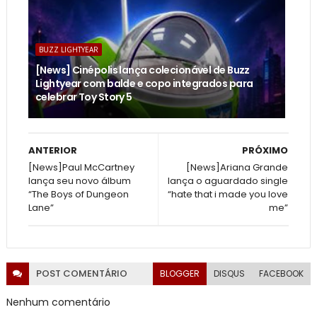
BUZZ LIGHTYEAR
[News] Cinépolis lança colecionável de Buzz
Lightyear com balde e copo integrados para
celebrar Toy Story 5
ANTERIOR
PRÓXIMO
[News]Paul McCartney
[News]Ariana Grande
lança seu novo álbum
lança o aguardado single
“The Boys of Dungeon
“hate that i made you love
Lane”
me”
POST
COMENTÁRIO
BLOGGER
DISQUS
FACEBOOK
Nenhum comentário