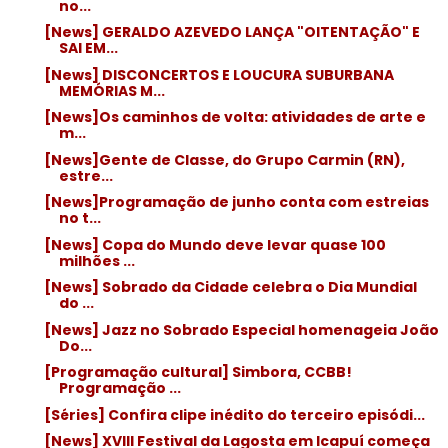
no...
[News] GERALDO AZEVEDO LANÇA "OITENTAÇÃO" E
SAI EM...
[News] DISCONCERTOS E LOUCURA SUBURBANA
MEMÓRIAS M...
[News]Os caminhos de volta: atividades de arte e
m...
[News]Gente de Classe, do Grupo Carmin (RN),
estre...
[News]Programação de junho conta com estreias
no t...
[News] Copa do Mundo deve levar quase 100
milhões ...
[News] Sobrado da Cidade celebra o Dia Mundial
do ...
[News] Jazz no Sobrado Especial homenageia João
Do...
[Programação cultural] Simbora, CCBB!
Programação ...
[Séries] Confira clipe inédito do terceiro episódi...
[News] XVIII Festival da Lagosta em Icapuí começa