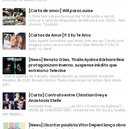
[Carta de amor] Will para Louise
O filme tem estreia nacional dia 18 de junho e decidi
colocar a carta de despedida de Will para Lou. Então... Não
chorem. "Quando ...
[Cartas de Amor] P.S Eu Te Amo
Sabe aquele livro/filme que mexe com seu ser? Onde você
imagina como seria e tudo mais? Este filme foi P.S Eu Te
Amo. <3 Nest...
[News] Renato Góes, Thaila Ayala e Bárbara Reis
protagonizam Inverno, suspense inédito que
estreia no Telecine
Com a agenda de trabalho adiada devido ao isolamento social em
meados de 2020, Renato Góes e Thaila Ayala viram no tempo livre deste
perí...
[Carta] Contrato entre Christian Grey e
Anastacia Stelle
Assinado hoje, ____________de 2011 (“O Início da Vigência”)
ENTRE SR. CHRISTIAN GREY, residente em 301 Escala, Seattle,
WA 98889 (“...
[News] | Escritor paulista Vítor Depieri lança obra