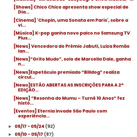
[Shows] Chico Chico apresenta show especial de
Dia...
[Cinema] 'Chopin, uma Sonata em Paris', sobre a
vi...
[Música] K-pop ganha novo palco no Samsung TV
Plus...
[News] Vencedora do Prêmio Jabuti, Luiza Romão
lan...
[News]“Grito Mudo”, solo de Marcella Dale, ganha
n...
[News]Espetáculo premiado “Billdog” realiza
circul...
[News]ESTÃO ABERTAS AS INSCRIÇÕES PARA A 2ª
EDIÇÃO...
[News] “Resenha do Mumu – Turnê 10 Anos” fez
histó...
[Eventos] Eternia invade São Paulo com
experiência...
05/17 - 05/24
(92)
►
05/10 - 05/17
(87)
►