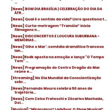
...
[News] BOM DIA BRASÍLIA | CELEBRAÇÃO DO DIA DA
ÁFR...
[News] Qual é o sentido da vida? Livro questiona t...
[News] Curta-metragem “Tramóia” inicia
filmagens n...
[News] DISCONCERTOS E LOUCURA SUBURBANA -
MEMÓRIAS...
[News]'Olhe o Mar': comédia dramática francesa
lan...
[News]Rodk aposta na emoção e lança "O Tempo
Tem" ...
[News] Programação do Centro Dragão do Mar
reúne e...
[Streaming] No Dia Mundial da Conscientização
sobr...
[News]Fernando Moura celebra 50 anos de
trajetória...
[News] Com Celso Frateschi e Zécarlos Machado,
Doi...
[Musical] “Miraculous® Ladybug: O Show Musical” ...