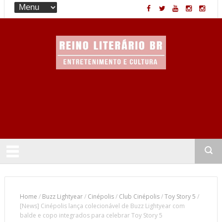
Entretenimento & Cultura
Home
/
Buzz Lightyear
/
Cinépolis
/
Club Cinépolis
/
Toy Story 5
/
[News] Cinépolis lança colecionável de Buzz Lightyear com
balde e copo integrados para celebrar Toy Story 5