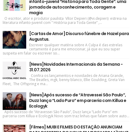
infanto-juvenil “História para Toda Gente”: uma
jornada de autoconhecimento, coragem e
magia
O escritor, ator e produtor paulista Vítor Depieri (@vi.depieri) estreia na
literatura infanto-juvenil com “ História para Toda Gente” ,...
[Cartas de Amor] Discurso fúnebre de Hazel para
Augustus.
Escrever qualquer matéria sobre A Culpa é das estrelas
certamente é para me emocionar, já que eu sou super
suspeita em falar ou escrever so...
[News]Novidades Internacionais da Semana -
31.07.2026
Confira os lançamentos e novidades de Ariana Grande,
The Beatles, mgk, benny blanco, Ellie Goulding, Greta Van
Fleet, The Offspring e ma...
[News]Após sucesso de “Atravessei São Paulo”,
Duzz lança “Lado Puro” em parceria com Killua e
Ecologyk
Após sucesso de “Atravessei São Paulo”, Duzz lança “Lado Puro” em
parceria com Killua e Ecologyk Novo som traz linhas que falam sobre auto...
[Filmes] MUBI E FILMES DO ESTAÇÃO ANUNCIAM