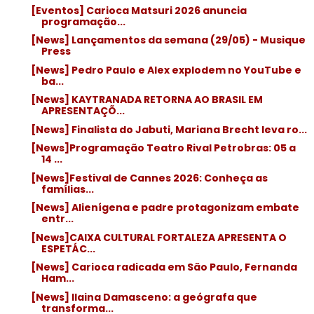
[Eventos] Carioca Matsuri 2026 anuncia
programação...
[News] Lançamentos da semana (29/05) - Musique
Press
[News] Pedro Paulo e Alex explodem no YouTube e
ba...
[News] KAYTRANADA RETORNA AO BRASIL EM
APRESENTAÇÕ...
[News] Finalista do Jabuti, Mariana Brecht leva ro...
[News]Programação Teatro Rival Petrobras: 05 a
14 ...
[News]Festival de Cannes 2026: Conheça as
famílias...
[News] Alienígena e padre protagonizam embate
entr...
[News]CAIXA CULTURAL FORTALEZA APRESENTA O
ESPETÁC...
[News] Carioca radicada em São Paulo, Fernanda
Ham...
[News] Ilaina Damasceno: a geógrafa que
transforma...