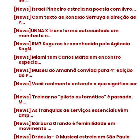
im...
[News] Israel Pinheiro estreia na poesia com livro...
[News] Com texto de Ronaldo Serruya e direção de
P...
[News]UNNA X transforma autocuidado em
manifesto n...
[News] RM7 Seguros é reconhecida pela Agência
SegN...
[News] Miami tem Carlos Malta em encontro
especia...
[News] Museu do Amanhã convida para 4ª edição
do P...
[News] Você realmente entende o que significa ser
...
[News] Treinar no "piloto automático" é passado.
M...
[News] As franquias de serviços essenciais vêm
amp...
[News] Bárbara Grando é feminilidade em
movimento ...
[News] Drácula - O Musical estreia em São Paulo