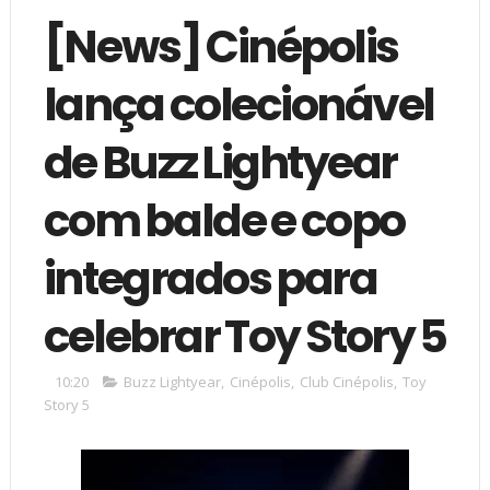
[News] Cinépolis
lança colecionável
de Buzz Lightyear
com balde e copo
integrados para
celebrar Toy Story 5
10:20
Buzz Lightyear
,
Cinépolis
,
Club Cinépolis
,
Toy
Story 5