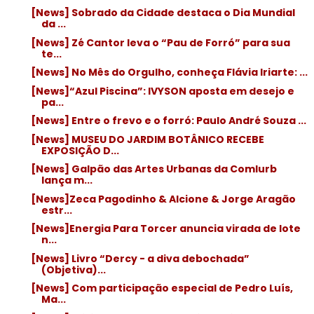
[News] Sobrado da Cidade destaca o Dia Mundial
da ...
[News] Zé Cantor leva o “Pau de Forró” para sua
te...
[News] No Mês do Orgulho, conheça Flávia Iriarte: ...
[News]“Azul Piscina”: IVYSON aposta em desejo e
pa...
[News] Entre o frevo e o forró: Paulo André Souza ...
[News] MUSEU DO JARDIM BOTÂNICO RECEBE
EXPOSIÇÃO D...
[News] Galpão das Artes Urbanas da Comlurb
lança m...
[News]Zeca Pagodinho & Alcione & Jorge Aragão
estr...
[News]Energia Para Torcer anuncia virada de lote
n...
[News] Livro “Dercy - a diva debochada”
(Objetiva)...
[News] Com participação especial de Pedro Luís,
Ma...