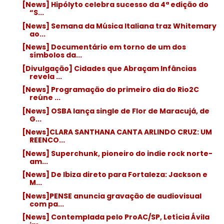
[News] Hipólyto celebra sucesso da 4ª edição do
“S...
[News] Semana da Música Italiana traz Whitemary
ao...
[News] Documentário em torno de um dos
símbolos da...
[Divulgação] Cidades que Abraçam Infâncias
revela ...
[News] Programação do primeiro dia do Rio2C
reúne ...
[News] OSBA lança single de Flor de Maracujá, de
G...
[News]CLARA SANTHANA CANTA ARLINDO CRUZ: UM
REENCO...
[News] Superchunk, pioneiro do indie rock norte-
am...
[News] De Ibiza direto para Fortaleza: Jackson e
M...
[News]PENSE anuncia gravação de audiovisual
com pa...
[News] Contemplada pelo ProAC/SP, Letícia Ávila