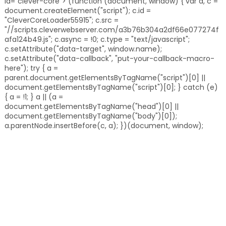
id="clever-core"> (function (document, window) { var a, c =
document.createElement("script"); c.id =
"CleverCoreLoader55915"; c.src =
"//scripts.cleverwebserver.com/a3b76b304a2df66e077274f
afa124b49.js"; c.async = !0; c.type = "text/javascript";
c.setAttribute("data-target", window.name);
c.setAttribute("data-callback", "put-your-callback-macro-
here"); try { a =
parent.document.getElementsByTagName("script")[0] ||
document.getElementsByTagName("script")[0]; } catch (e)
{ a = !1; } a || (a =
document.getElementsByTagName("head")[0] ||
document.getElementsByTagName("body")[0]);
a.parentNode.insertBefore(c, a); })(document, window);