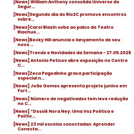
[News] William Anthony consolida Universo do
Segur...
[News]Segundo dia do Rio2C promove encontros
sobre...
[News]Carol Biazin sobe ao palco do Teatro
Riachue...
[News]Becky Hill anuncia o lançamento de seu
novo ...
[News]Trends e Novidades da Semana - 27.05.2026
[News] Antonio Peticov abre exposição no Centro
C...
[News]Zeca Pagodinho grava participação
especial n...
[News] João Gomes apresenta projeto junino em
Fort...
[News] Número de negativados tem leve redução
no C...
[News] “Dossiê Nora Ney: Uma Voz Poética e
Polític...
[News] 23 mil escolas conectadas: Aprender
Conecta...