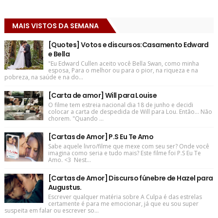
MAIS VISTOS DA SEMANA
[Quotes] Votos e discursos:Casamento Edward
e Bella
"Eu Edward Cullen aceito você Bella Swan, como minha
esposa, Para o melhor ou para o pior, na riqueza e na
pobreza, na saúde e na do...
[Carta de amor] Will para Louise
O filme tem estreia nacional dia 18 de junho e decidi
colocar a carta de despedida de Will para Lou. Então... Não
chorem. "Quando ...
[Cartas de Amor] P.S Eu Te Amo
Sabe aquele livro/filme que mexe com seu ser? Onde você
imagina como seria e tudo mais? Este filme foi P.S Eu Te
Amo. <3 Nest...
[Cartas de Amor] Discurso fúnebre de Hazel para
Augustus.
Escrever qualquer matéria sobre A Culpa é das estrelas
certamente é para me emocionar, já que eu sou super
suspeita em falar ou escrever so...