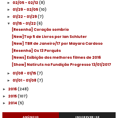
02/05 - 02/12
(8)
►
01/29 - 02/05
(10)
►
01/22 - 01/29
(7)
►
01/15 - 01/22
(6)
▼
[Resenha] Coração sombrio
[New]Top 5 de Livros por Ian Schluter
[New] TBR de Janeiro/17 por Mayara Cardoso
[Resenha] Os 13 Porquês
[News] Exibição dos melhores filmes de 2016
[Show] Natiruts na Fundição Progresso 13/01/2017
01/08 - 01/15
(7)
►
01/01 - 01/08
(7)
►
2016
(248)
►
2015
(107)
►
2014
(5)
►
ANÚNCIO
INSCREVER-SE