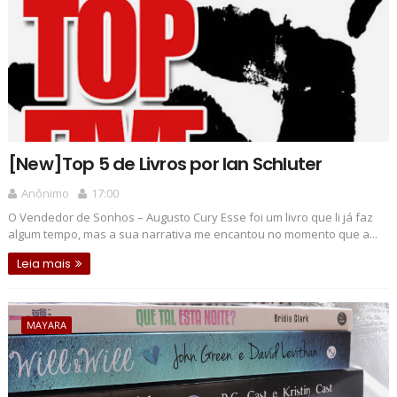
[New]Top 5 de Livros por Ian Schluter
Anônimo
17:00
O Vendedor de Sonhos – Augusto Cury Esse foi um livro que li já faz
algum tempo, mas a sua narrativa me encantou no momento que a...
Leia mais
MAYARA