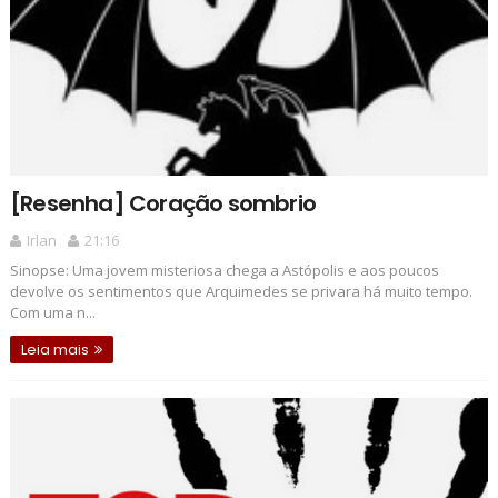
[Resenha] Coração sombrio
Irlan
21:16
Sinopse: Uma jovem misteriosa chega a Astópolis e aos poucos
devolve os sentimentos que Arquimedes se privara há muito tempo.
Com uma n...
Leia mais