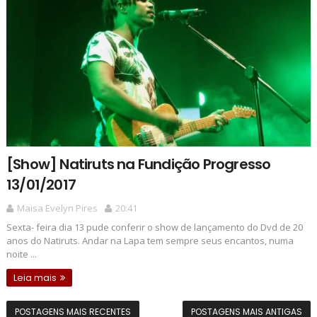
[Show] Natiruts na Fundição Progresso
13/01/2017
Maisa Evelyn Pires
20:41
Sexta- feira dia 13 pude conferir o show de lançamento do Dvd de 20
anos do Natiruts. Andar na Lapa tem sempre seus encantos, numa
noite ...
Leia mais
POSTAGENS MAIS RECENTES
POSTAGENS MAIS ANTIGAS