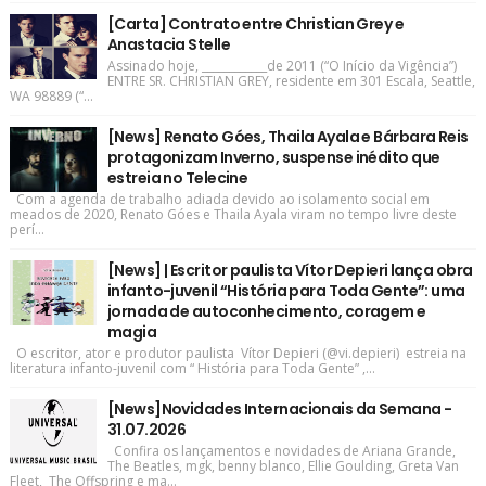
[Carta] Contrato entre Christian Grey e
Anastacia Stelle
Assinado hoje, ____________de 2011 (“O Início da Vigência”)
ENTRE SR. CHRISTIAN GREY, residente em 301 Escala, Seattle,
WA 98889 (“...
[News] Renato Góes, Thaila Ayala e Bárbara Reis
protagonizam Inverno, suspense inédito que
estreia no Telecine
Com a agenda de trabalho adiada devido ao isolamento social em
meados de 2020, Renato Góes e Thaila Ayala viram no tempo livre deste
perí...
[News] | Escritor paulista Vítor Depieri lança obra
infanto-juvenil “História para Toda Gente”: uma
jornada de autoconhecimento, coragem e
magia
O escritor, ator e produtor paulista Vítor Depieri (@vi.depieri) estreia na
literatura infanto-juvenil com “ História para Toda Gente” ,...
[News]Novidades Internacionais da Semana -
31.07.2026
Confira os lançamentos e novidades de Ariana Grande,
The Beatles, mgk, benny blanco, Ellie Goulding, Greta Van
Fleet, The Offspring e ma...