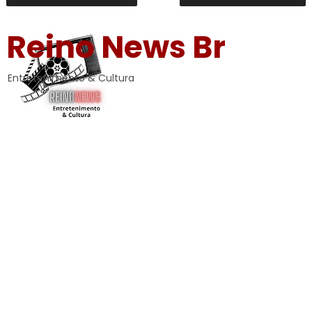
Reino News Br
Entretenimento & Cultura