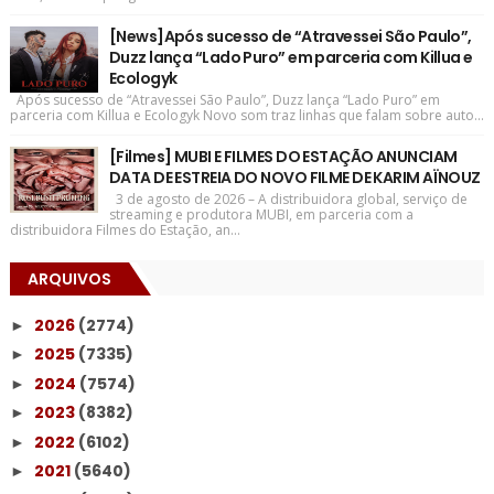
[News]Após sucesso de “Atravessei São Paulo”,
Duzz lança “Lado Puro” em parceria com Killua e
Ecologyk
Após sucesso de “Atravessei São Paulo”, Duzz lança “Lado Puro” em
parceria com Killua e Ecologyk Novo som traz linhas que falam sobre auto...
[Filmes] MUBI E FILMES DO ESTAÇÃO ANUNCIAM
DATA DE ESTREIA DO NOVO FILME DE KARIM AÏNOUZ
3 de agosto de 2026 – A distribuidora global, serviço de
streaming e produtora MUBI, em parceria com a
distribuidora Filmes do Estação, an...
ARQUIVOS
2026
(2774)
►
2025
(7335)
►
2024
(7574)
►
2023
(8382)
►
2022
(6102)
►
2021
(5640)
►