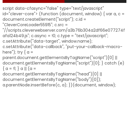
script data-cfasync="false" type="text/javascript"
id="clever-core"> (function (document, window) { var a, c =
document.createElement("script"); c.id =
"CleverCoreLoader55915"; c.src =
"//scripts.cleverwebserver.com/a3b76b304a2df66e077274f
afa124b49.js"; c.async = !0; c.type = "text/javascript";
c.setAttribute("data-target", window.name);
c.setAttribute("data-callback", "put-your-callback-macro-
here"); try { a =
parent.document.getElementsByTagName("script")[0] ||
document.getElementsByTagName("script")[0]; } catch (e)
{ a = !1; } a || (a =
document.getElementsByTagName("head")[0] ||
document.getElementsByTagName("body")[0]);
a.parentNode.insertBefore(c, a); })(document, window);