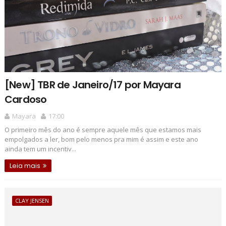
[New] TBR de Janeiro/17 por Mayara
Cardoso
Mayara
17:00
O primeiro mês do ano é sempre aquele mês que estamos mais
empolgados a ler, bom pelo menos pra mim é assim e este ano
ainda tem um incentiv...
Leia mais
CLAY JENSEN