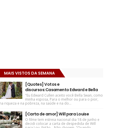
MAIS VISTOS DA SEMANA
[Quotes] Votos e
discursos:Casamento Edward e Bella
"Eu Edward Cullen aceito você Bella Swan, como
minha esposa, Para o melhor ou para o pior,
na riqueza e na pobreza, na saúde e na do...
[Carta de amor] Will para Louise
O filme tem estreia nacional dia 18 de junho e
decidi colocar a carta de despedida de Will
para Lou. Então... Não chorem. "Quando ...