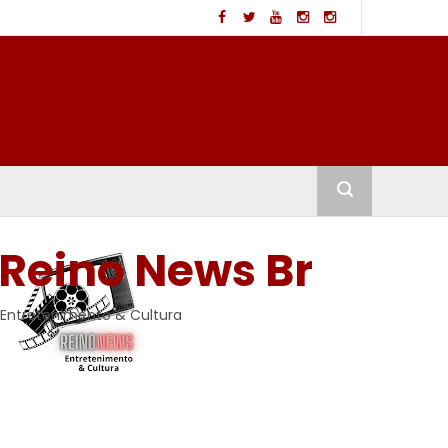
Reino News Br
Entretenimento & Cultura