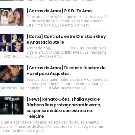
[Cartas de Amor] P.S Eu Te Amo
Sabe aquele livro/filme que mexe com seu ser?
Onde você imagina como seria e tudo mais?
Este filme foi P.S Eu Te Amo. <3 Nest...
[Carta] Contrato entre Christian Grey
e Anastacia Stelle
Assinado hoje, ____________de 2011 (“O Início da
Vigência”) ENTRE SR. CHRISTIAN GREY, residente
em 301 Escala, Seattle, WA 98889 (“...
[Cartas de Amor] Discurso fúnebre de
Hazel para Augustus.
Escrever qualquer matéria sobre A Culpa é das
estrelas certamente é para me emocionar, já
que eu sou super suspeita em falar ou escrever so...
[News] Renato Góes, Thaila Ayala e
Bárbara Reis protagonizam Inverno,
suspense inédito que estreia no
Telecine
Com a agenda de trabalho adiada devido ao isolamento
social em meados de 2020, Renato Góes e Thaila Ayala viram
no tempo livre deste perí...