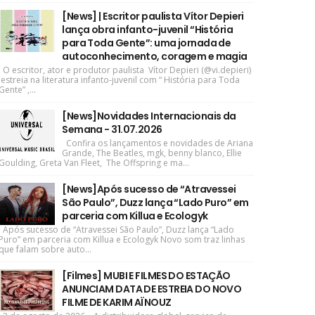
[News] | Escritor paulista Vítor Depieri
lança obra infanto-juvenil “História
para Toda Gente”: uma jornada de
autoconhecimento, coragem e magia
O escritor, ator e produtor paulista Vítor Depieri (@vi.depieri)
estreia na literatura infanto-juvenil com “ História para Toda
Gente” ,...
[News]Novidades Internacionais da
Semana - 31.07.2026
Confira os lançamentos e novidades de Ariana
Grande, The Beatles, mgk, benny blanco, Ellie
Goulding, Greta Van Fleet, The Offspring e ma...
[News]Após sucesso de “Atravessei
São Paulo”, Duzz lança “Lado Puro” em
parceria com Killua e Ecologyk
Após sucesso de “Atravessei São Paulo”, Duzz lança “Lado
Puro” em parceria com Killua e Ecologyk Novo som traz linhas
que falam sobre auto...
[Filmes] MUBI E FILMES DO ESTAÇÃO
ANUNCIAM DATA DE ESTREIA DO NOVO
FILME DE KARIM AÏNOUZ