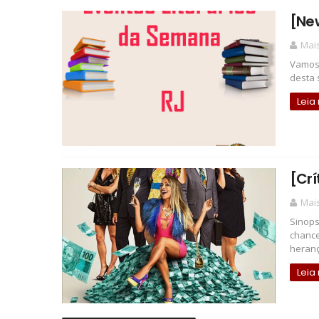
[New
Mais
Vamos 
desta 
Leia
[Crí
Mais
Sinops
chance
heranç
Leia