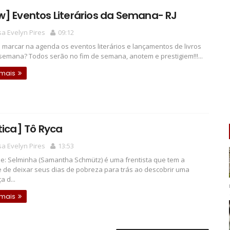
] Eventos Literários da Semana- RJ
a Evelyn Pires
09:12
marcar na agenda os eventos literários e lançamentos de livros
semana? Todos serão no fim de semana, anotem e prestigiem!!!...
 mais
tica] Tô Ryca
a Evelyn Pires
13:53
e: Selminha (Samantha Schmütz) é uma frentista que tem a
 de deixar seus dias de pobreza para trás ao descobrir uma
a d...
 mais