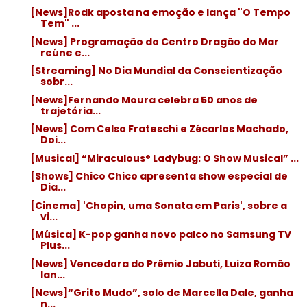
[News]Rodk aposta na emoção e lança "O Tempo
Tem" ...
[News] Programação do Centro Dragão do Mar
reúne e...
[Streaming] No Dia Mundial da Conscientização
sobr...
[News]Fernando Moura celebra 50 anos de
trajetória...
[News] Com Celso Frateschi e Zécarlos Machado,
Doi...
[Musical] “Miraculous® Ladybug: O Show Musical” ...
[Shows] Chico Chico apresenta show especial de
Dia...
[Cinema] 'Chopin, uma Sonata em Paris', sobre a
vi...
[Música] K-pop ganha novo palco no Samsung TV
Plus...
[News] Vencedora do Prêmio Jabuti, Luiza Romão
lan...
[News]“Grito Mudo”, solo de Marcella Dale, ganha
n...