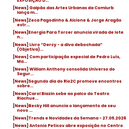
EXPOSIÇÃO D...
[News] Galpão das Artes Urbanas da Comlurb
lança m...
[News]Zeca Pagodinho & Alcione & Jorge Aragão
estr...
[News]Energia Para Torcer anuncia virada de lote
n...
[News] Livro “Dercy - a diva debochada”
(Objetiva)...
[News] Com participação especial de Pedro Luís,
Ma...
[News] William Anthony consolida Universo do
Segur...
[News]Segundo dia do Rio2C promove encontros
sobre...
[News]Carol Biazin sobe ao palco do Teatro
Riachue...
[News]Becky Hill anuncia o lançamento de seu
novo ...
[News]Trends e Novidades da Semana - 27.05.2026
[News] Antonio Peticov abre exposição no Centro