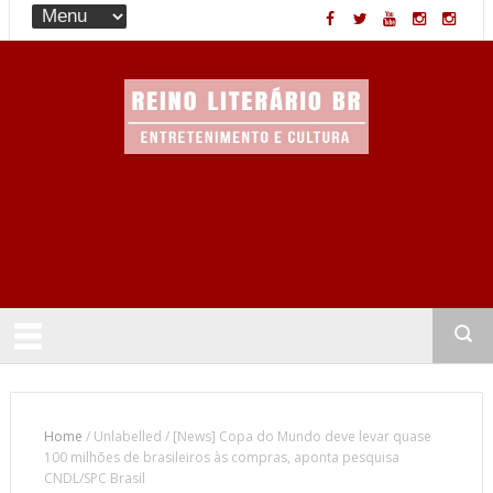
Entretenimento & Cultura
Home
/
Unlabelled
/
[News] Copa do Mundo deve levar quase
100 milhões de brasileiros às compras, aponta pesquisa
CNDL/SPC Brasil