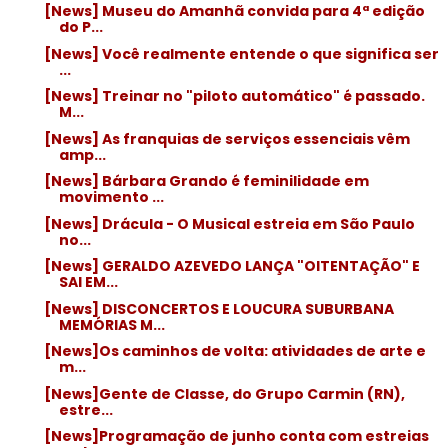
[News] Museu do Amanhã convida para 4ª edição
do P...
[News] Você realmente entende o que significa ser
...
[News] Treinar no "piloto automático" é passado.
M...
[News] As franquias de serviços essenciais vêm
amp...
[News] Bárbara Grando é feminilidade em
movimento ...
[News] Drácula - O Musical estreia em São Paulo
no...
[News] GERALDO AZEVEDO LANÇA "OITENTAÇÃO" E
SAI EM...
[News] DISCONCERTOS E LOUCURA SUBURBANA
MEMÓRIAS M...
[News]Os caminhos de volta: atividades de arte e
m...
[News]Gente de Classe, do Grupo Carmin (RN),
estre...
[News]Programação de junho conta com estreias