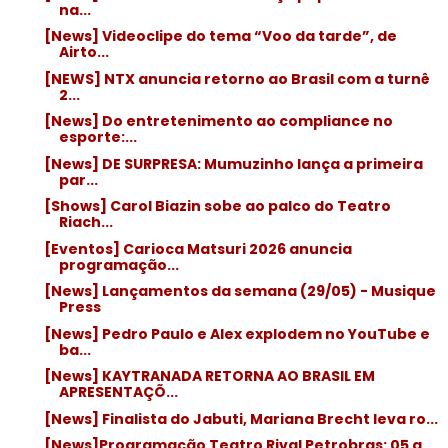
na...
[News] Videoclipe do tema “Voo da tarde”, de
Airto...
[NEWS] NTX anuncia retorno ao Brasil com a turnê
2...
[News] Do entretenimento ao compliance no
esporte:...
[News] DE SURPRESA: Mumuzinho lança a primeira
par...
[Shows] Carol Biazin sobe ao palco do Teatro
Riach...
[Eventos] Carioca Matsuri 2026 anuncia
programação...
[News] Lançamentos da semana (29/05) - Musique
Press
[News] Pedro Paulo e Alex explodem no YouTube e
ba...
[News] KAYTRANADA RETORNA AO BRASIL EM
APRESENTAÇÕ...
[News] Finalista do Jabuti, Mariana Brecht leva ro...
[News]Programação Teatro Rival Petrobras: 05 a