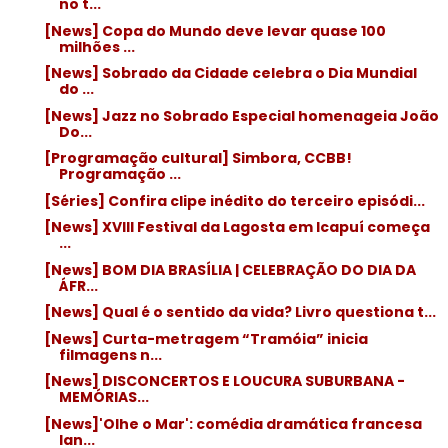
no t...
[News] Copa do Mundo deve levar quase 100
milhões ...
[News] Sobrado da Cidade celebra o Dia Mundial
do ...
[News] Jazz no Sobrado Especial homenageia João
Do...
[Programação cultural] Simbora, CCBB!
Programação ...
[Séries] Confira clipe inédito do terceiro episódi...
[News] XVIII Festival da Lagosta em Icapuí começa
...
[News] BOM DIA BRASÍLIA | CELEBRAÇÃO DO DIA DA
ÁFR...
[News] Qual é o sentido da vida? Livro questiona t...
[News] Curta-metragem “Tramóia” inicia
filmagens n...
[News] DISCONCERTOS E LOUCURA SUBURBANA -
MEMÓRIAS...
[News]'Olhe o Mar': comédia dramática francesa
lan...