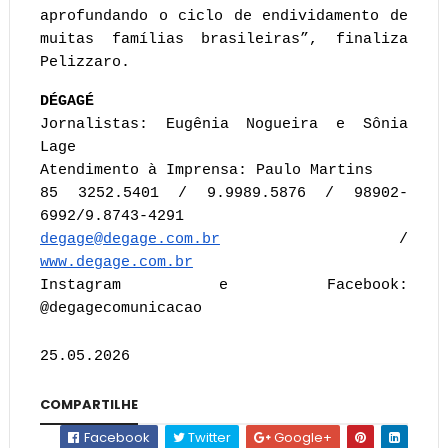
aprofundando o ciclo de endividamento de 
muitas famílias brasileiras”, finaliza 
Pelizzaro.
DÉGAGÉ
Jornalistas: Eugênia Nogueira e Sônia 
Lage
Atendimento à Imprensa: Paulo Martins
85 3252.5401 / 9.9989.5876 / 98902-
6992/9.8743-4291
degage@degage.com.br
 / 
www.degage.com.br
Instagram e Facebook: 
@degagecomunicacao 
25.05.2026
COMPARTILHE
Facebook
Twitter
Google+