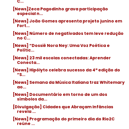
C...
[News]Zeca Pagodinho grava participação
especial n...
[News] João Gomes apresenta projeto junino em
Fort...
[News] Número de negativados tem leve redução
no C...
[News] “Dossiê Nora Ney: Uma Voz Poética e
Polític...
[News] 23 mil escolas conectadas: Aprender
Conecta...
[News] Hipólyto celebra sucesso da 4ª edição do
“S...
[News] Semana da Música Italiana traz Whitemary
ao...
[News] Documentário em torno de um dos
símbolos da...
[Divulgação] Cidades que Abraçam Infâncias
revela ...
[News] Programação do primeiro dia do Rio2C
reúne ...