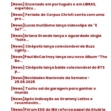
[News] Encenado em português e em LIBRAS,
espetácu...
[News] Feriado de Corpus Christi conta com uma
pro...
[News]Lucas Inutilismo lança videoclipe de "E
Se?"...
[News]Ariana Grande lança o aguardado single
“hate...
[News] Cinépolis lança colecionável de Buzz
Lighty...
[News]Paul McCartney lança seu novo álbum “The
Bo...
[News] Cinépolis lança balde colecionável do BTS
p...
[News]Novidades Nacionais da Semana -
29.05.2026
[News] Tucho sai da garagem para ganhar o
mundo
[News]Após indicação ao Grammy Latino e
reconhecim...
[News]Fórum ESG do IBA reforça papel da Atuária