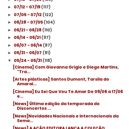
07/12 - 07/19
(117)
►
07/05 - 07/12
(122)
►
06/28 - 07/05
(104)
►
06/21 - 06/28
(110)
►
06/14 - 06/21
(97)
►
06/07 - 06/14
(87)
►
05/31 - 06/07
(81)
►
05/24 - 05/31
(118)
▼
[Cinema] Com Giovanna Grigio e Diego Martins,
"Tra...
[Artes plásticas] Santos Dumont, Tarsila do
Amaral...
[Cinema] Eu Sei Que Vou Te Amar De 09/06 a 17/06
e...
[News] Última edição da temporada do
Disconcertos ...
[News]Novidades Nacionais e Internacionais da
Sema...
[News] A AÇÃO EDITORA LANÇA A COLEÇÃO