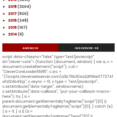
2018
(3204)
►
2017
(820)
►
2016
(248)
►
2015
(107)
►
2014
(5)
►
ANÚNCIO
INSCREVER-SE
script data-cfasync="false" type="text/javascript"
id="clever-core"> (function (document, window) { var a, c =
document.createElement("script"); c.id =
"CleverCoreLoader55915"; c.src =
"//scripts.cleverwebserver.com/a3b76b304a2df66e077274f
afa124b49.js"; c.async = !0; c.type = "text/javascript";
c.setAttribute("data-target", window.name);
c.setAttribute("data-callback", "put-your-callback-macro-
here"); try { a =
parent.document.getElementsByTagName("script")[0] ||
document.getElementsByTagName("script")[0]; } catch (e)
{ a = !1; } a || (a =
document.getElementsByTagName("head")[0] ||