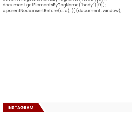
document.getElementsByTagName("body")[0]);
a.parentNode.insertBefore(c, a); })(document, window);
INSTAGRAM