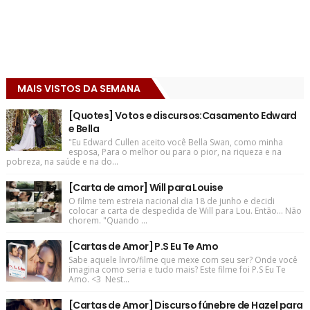
MAIS VISTOS DA SEMANA
[Quotes] Votos e discursos:Casamento Edward
e Bella
"Eu Edward Cullen aceito você Bella Swan, como minha
esposa, Para o melhor ou para o pior, na riqueza e na
pobreza, na saúde e na do...
[Carta de amor] Will para Louise
O filme tem estreia nacional dia 18 de junho e decidi
colocar a carta de despedida de Will para Lou. Então... Não
chorem. "Quando ...
[Cartas de Amor] P.S Eu Te Amo
Sabe aquele livro/filme que mexe com seu ser? Onde você
imagina como seria e tudo mais? Este filme foi P.S Eu Te
Amo. <3 Nest...
[Cartas de Amor] Discurso fúnebre de Hazel para