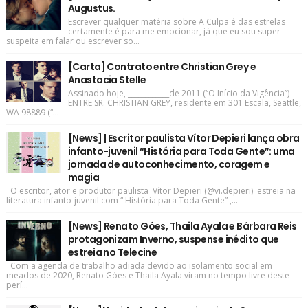
Augustus.
Escrever qualquer matéria sobre A Culpa é das estrelas
certamente é para me emocionar, já que eu sou super
suspeita em falar ou escrever so...
[Carta] Contrato entre Christian Grey e
Anastacia Stelle
Assinado hoje, ____________de 2011 (“O Início da Vigência”)
ENTRE SR. CHRISTIAN GREY, residente em 301 Escala, Seattle,
WA 98889 (“...
[News] | Escritor paulista Vítor Depieri lança obra
infanto-juvenil “História para Toda Gente”: uma
jornada de autoconhecimento, coragem e
magia
O escritor, ator e produtor paulista Vítor Depieri (@vi.depieri) estreia na
literatura infanto-juvenil com “ História para Toda Gente” ,...
[News] Renato Góes, Thaila Ayala e Bárbara Reis
protagonizam Inverno, suspense inédito que
estreia no Telecine
Com a agenda de trabalho adiada devido ao isolamento social em
meados de 2020, Renato Góes e Thaila Ayala viram no tempo livre deste
perí...