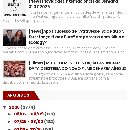
[News]Novidades Internacionais da Semana -
31.07.2026
Confira os lançamentos e novidades de Ariana Grande,
The Beatles, mgk, benny blanco, Ellie Goulding, Greta Van
Fleet, The Offspring e ma...
[News]Após sucesso de “Atravessei São Paulo”,
Duzz lança “Lado Puro” em parceria com Killua e
Ecologyk
Após sucesso de “Atravessei São Paulo”, Duzz lança “Lado Puro” em
parceria com Killua e Ecologyk Novo som traz linhas que falam sobre auto...
[Filmes] MUBI E FILMES DO ESTAÇÃO ANUNCIAM
DATA DE ESTREIA DO NOVO FILME DE KARIM AÏNOUZ
3 de agosto de 2026 – A distribuidora global, serviço de
streaming e produtora MUBI, em parceria com a
distribuidora Filmes do Estação, an...
ARQUIVOS
2026
(2774)
▼
08/02 - 08/09
(125)
►
07/26 - 08/02
(132)
►
07/19 - 07/26
(136)
►