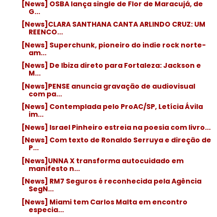
[News] OSBA lança single de Flor de Maracujá, de
G...
[News]CLARA SANTHANA CANTA ARLINDO CRUZ: UM
REENCO...
[News] Superchunk, pioneiro do indie rock norte-
am...
[News] De Ibiza direto para Fortaleza: Jackson e
M...
[News]PENSE anuncia gravação de audiovisual
com pa...
[News] Contemplada pelo ProAC/SP, Letícia Ávila
im...
[News] Israel Pinheiro estreia na poesia com livro...
[News] Com texto de Ronaldo Serruya e direção de
P...
[News]UNNA X transforma autocuidado em
manifesto n...
[News] RM7 Seguros é reconhecida pela Agência
SegN...
[News] Miami tem Carlos Malta em encontro
especia...