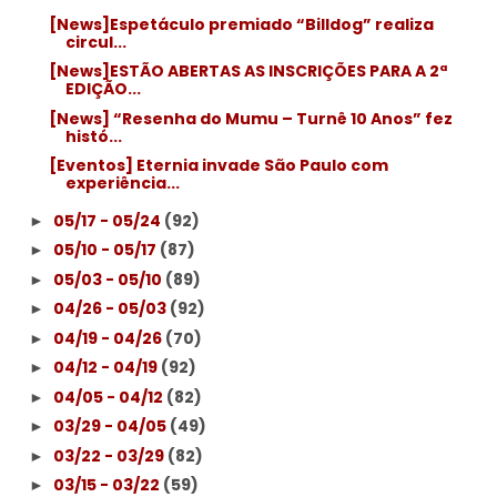
[News]Espetáculo premiado “Billdog” realiza
circul...
[News]ESTÃO ABERTAS AS INSCRIÇÕES PARA A 2ª
EDIÇÃO...
[News] “Resenha do Mumu – Turnê 10 Anos” fez
histó...
[Eventos] Eternia invade São Paulo com
experiência...
05/17 - 05/24
(92)
►
05/10 - 05/17
(87)
►
05/03 - 05/10
(89)
►
04/26 - 05/03
(92)
►
04/19 - 04/26
(70)
►
04/12 - 04/19
(92)
►
04/05 - 04/12
(82)
►
03/29 - 04/05
(49)
►
03/22 - 03/29
(82)
►
03/15 - 03/22
(59)
►