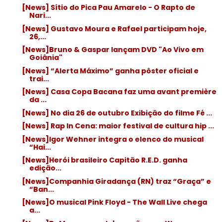
[News] Sítio do Pica Pau Amarelo - O Rapto de
Nari...
[News] Gustavo Moura e Rafael participam hoje,
26,...
[News]Bruno & Gaspar lançam DVD "Ao Vivo em
Goiânia"
[News] “Alerta Máximo” ganha pôster oficial e
trai...
[News] Casa Copa Bacana faz uma avant première
da ...
[News] No dia 26 de outubro Exibição do filme Fé ...
[News] Rap In Cena: maior festival de cultura hip ...
[News]Igor Wehner integra o elenco do musical
“Hai...
[News]Herói brasileiro Capitão R.E.D. ganha
edição...
[News]Companhia Giradança (RN) traz “Graça” e
“Ban...
[News]O musical Pink Floyd - The Wall Live chega
a...