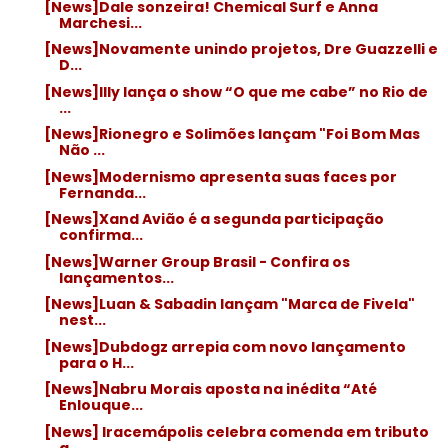
[News]Dale sonzeira! Chemical Surf e Anna
Marchesi...
[News]Novamente unindo projetos, Dre Guazzelli e
D...
[News]Illy lança o show “O que me cabe” no Rio de
...
[News]Rionegro e Solimões lançam "Foi Bom Mas
Não ...
[News]Modernismo apresenta suas faces por
Fernanda...
[News]Xand Avião é a segunda participação
confirma...
[News]Warner Group Brasil - Confira os
lançamentos...
[News]Luan & Sabadin lançam "Marca de Fivela"
nest...
[News]Dubdogz arrepia com novo lançamento
para o H...
[News]Nabru Morais aposta na inédita “Até
Enlouque...
[News] Iracemápolis celebra comenda em tributo
a...