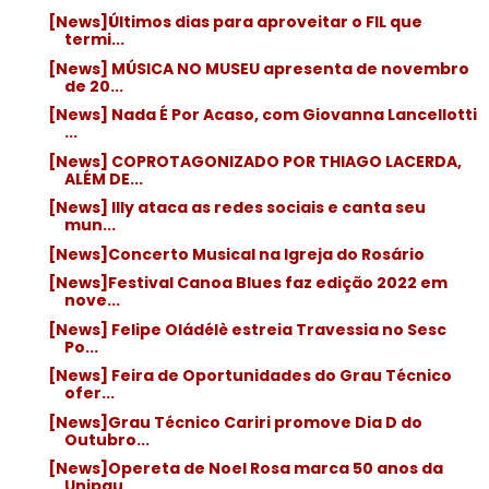
[News]Últimos dias para aproveitar o FIL que
termi...
[News] MÚSICA NO MUSEU apresenta de novembro
de 20...
[News] Nada É Por Acaso, com Giovanna Lancellotti
...
[News] COPROTAGONIZADO POR THIAGO LACERDA,
ALÉM DE...
[News] Illy ataca as redes sociais e canta seu
mun...
[News]Concerto Musical na Igreja do Rosário
[News]Festival Canoa Blues faz edição 2022 em
nove...
[News] Felipe Oládélè estreia Travessia no Sesc
Po...
[News] Feira de Oportunidades do Grau Técnico
ofer...
[News]Grau Técnico Cariri promove Dia D do
Outubro...
[News]Opereta de Noel Rosa marca 50 anos da
Unipau...