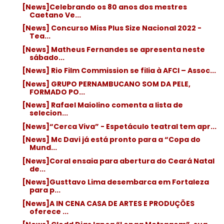
[News]Celebrando os 80 anos dos mestres
Caetano Ve...
[News] Concurso Miss Plus Size Nacional 2022 -
Tea...
[News] Matheus Fernandes se apresenta neste
sábado...
[News] Rio Film Commission se filia à AFCI – Assoc...
[News] GRUPO PERNAMBUCANO SOM DA PELE,
FORMADO PO...
[News] Rafael Maiolino comenta a lista de
selecion...
[News]“Cerca Viva” - Espetáculo teatral tem apr...
[News] Mc Davi já está pronto para a “Copa do
Mund...
[News]Coral ensaia para abertura do Ceará Natal
de...
[News]Gusttavo Lima desembarca em Fortaleza
para p...
[News]A IN CENA CASA DE ARTES E PRODUÇÕES
oferece ...