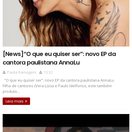
[News]“O que eu quiser ser”: novo EP da
cantora paulistana AnnaLu
Paula Ramagem
13:32
“O que eu quiser ser”: novo EP da cantora paulistana AnnaLu
Filha de cantores (Vera Lúcia e Paulo Idelfonso, este também
produto...
Leia mais