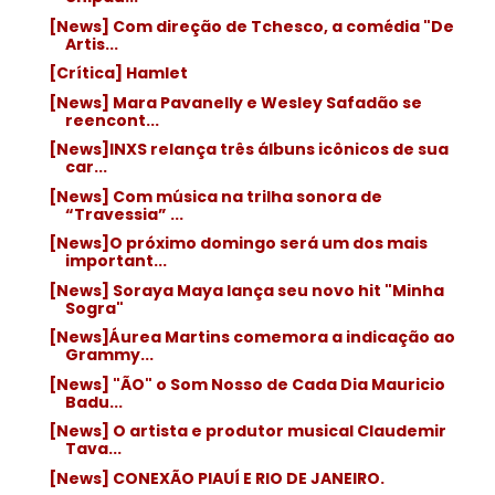
[News] Com direção de Tchesco, a comédia "De
Artis...
[Crítica] Hamlet
[News] Mara Pavanelly e Wesley Safadão se
reencont...
[News]INXS relança três álbuns icônicos de sua
car...
[News] Com música na trilha sonora de
“Travessia” ...
[News]O próximo domingo será um dos mais
important...
[News] Soraya Maya lança seu novo hit "Minha
Sogra"
[News]Áurea Martins comemora a indicação ao
Grammy...
[News] "ÃO" o Som Nosso de Cada Dia Mauricio
Badu...
[News] O artista e produtor musical Claudemir
Tava...
[News] CONEXÃO PIAUÍ E RIO DE JANEIRO.