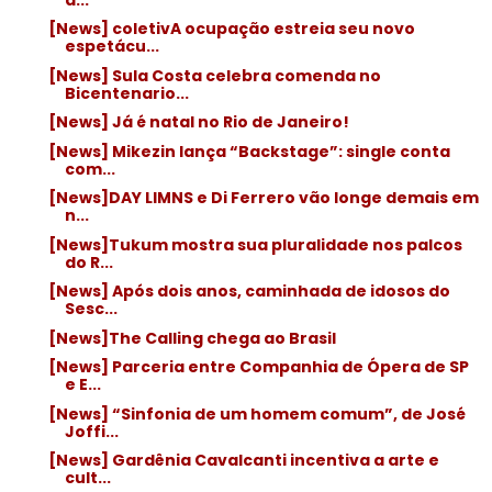
[News] coletivA ocupação estreia seu novo
espetácu...
[News] Sula Costa celebra comenda no
Bicentenario...
[News] Já é natal no Rio de Janeiro!
[News] Mikezin lança “Backstage”: single conta
com...
[News]DAY LIMNS e Di Ferrero vão longe demais em
n...
[News]Tukum mostra sua pluralidade nos palcos
do R...
[News] Após dois anos, caminhada de idosos do
Sesc...
[News]The Calling chega ao Brasil
[News] Parceria entre Companhia de Ópera de SP
e E...
[News] “Sinfonia de um homem comum”, de José
Joffi...
[News] Gardênia Cavalcanti incentiva a arte e
cult...