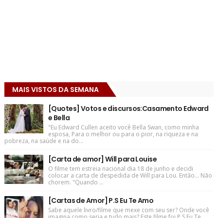
MAIS VISTOS DA SEMANA
[Quotes] Votos e discursos:Casamento Edward
e Bella
"Eu Edward Cullen aceito você Bella Swan, como minha
esposa, Para o melhor ou para o pior, na riqueza e na
pobreza, na saúde e na do...
[Carta de amor] Will para Louise
O filme tem estreia nacional dia 18 de junho e decidi
colocar a carta de despedida de Will para Lou. Então... Não
chorem. "Quando ...
[Cartas de Amor] P.S Eu Te Amo
Sabe aquele livro/filme que mexe com seu ser? Onde você
imagina como seria e tudo mais? Este filme foi P.S Eu Te