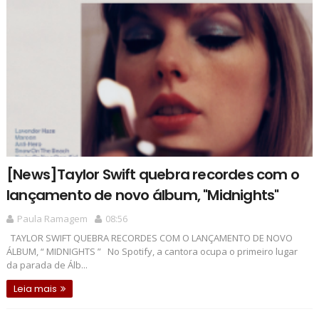
[News]Taylor Swift quebra recordes com o
lançamento de novo álbum, "Midnights"
Paula Ramagem
08:56
TAYLOR SWIFT QUEBRA RECORDES COM O LANÇAMENTO DE NOVO
ÁLBUM, “ MIDNIGHTS ” No Spotify, a cantora ocupa o primeiro lugar
da parada de Álb...
Leia mais