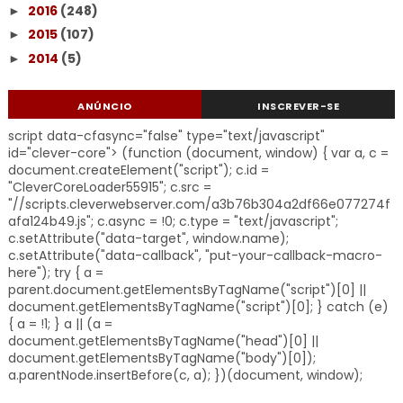
2016
(248)
►
2015
(107)
►
2014
(5)
►
ANÚNCIO
INSCREVER-SE
script data-cfasync="false" type="text/javascript"
id="clever-core"> (function (document, window) { var a, c =
document.createElement("script"); c.id =
"CleverCoreLoader55915"; c.src =
"//scripts.cleverwebserver.com/a3b76b304a2df66e077274f
afa124b49.js"; c.async = !0; c.type = "text/javascript";
c.setAttribute("data-target", window.name);
c.setAttribute("data-callback", "put-your-callback-macro-
here"); try { a =
parent.document.getElementsByTagName("script")[0] ||
document.getElementsByTagName("script")[0]; } catch (e)
{ a = !1; } a || (a =
document.getElementsByTagName("head")[0] ||
document.getElementsByTagName("body")[0]);
a.parentNode.insertBefore(c, a); })(document, window);