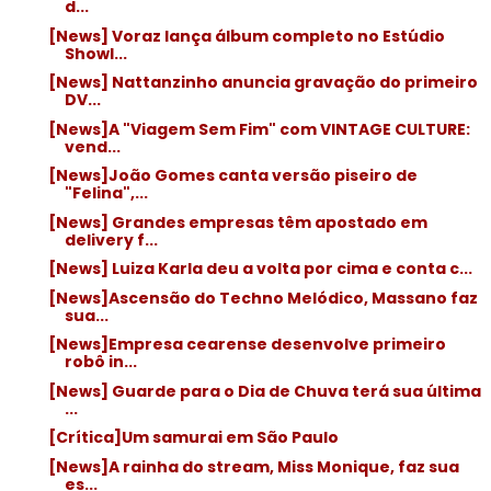
d...
[News] Voraz lança álbum completo no Estúdio
Showl...
[News] Nattanzinho anuncia gravação do primeiro
DV...
[News]A "Viagem Sem Fim" com VINTAGE CULTURE:
vend...
[News]João Gomes canta versão piseiro de
"Felina",...
[News] Grandes empresas têm apostado em
delivery f...
[News] Luiza Karla deu a volta por cima e conta c...
[News]Ascensão do Techno Melódico, Massano faz
sua...
[News]Empresa cearense desenvolve primeiro
robô in...
[News] Guarde para o Dia de Chuva terá sua última
...
[Crítica]Um samurai em São Paulo
[News]A rainha do stream, Miss Monique, faz sua
es...