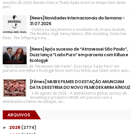
meados de 2020, Renato Góes e Thaila Ayala viram no tempo livre deste
perí...
[News]Novidades Internacionais da Semana -
31.07.2026
Confira os lançamentos e novidades de Ariana Grande,
The Beatles, mgk, benny blanco, Ellie Goulding, Greta Van
Fleet, The Offspring e ma...
[News]Após sucesso de “Atravessei São Paulo”,
Duzz lança “Lado Puro” em parceria com Killua e
Ecologyk
Após sucesso de “Atravessei São Paulo”, Duzz lança “Lado Puro” em
parceria com Killua e Ecologyk Novo som traz linhas que falam sobre auto...
[Filmes] MUBI E FILMES DO ESTAÇÃO ANUNCIAM
DATA DE ESTREIA DO NOVO FILME DE KARIM AÏNOUZ
3 de agosto de 2026 – A distribuidora global, serviço de
streaming e produtora MUBI, em parceria com a
distribuidora Filmes do Estação, an...
ARQUIVOS
2026
(2774)
►