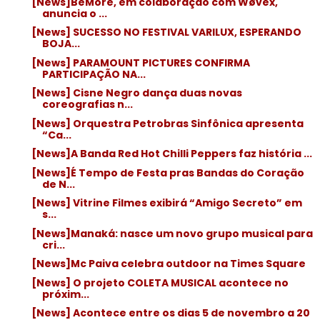
[News]BeMore, em colaboração com Wøvex,
anuncia o ...
[News] SUCESSO NO FESTIVAL VARILUX, ESPERANDO
BOJA...
[News] PARAMOUNT PICTURES CONFIRMA
PARTICIPAÇÃO NA...
[News] Cisne Negro dança duas novas
coreografias n...
[News] Orquestra Petrobras Sinfônica apresenta
“Ca...
[News]A Banda Red Hot Chilli Peppers faz história ...
[News]É Tempo de Festa pras Bandas do Coração
de N...
[News] Vitrine Filmes exibirá “Amigo Secreto” em
s...
[News]Manaká: nasce um novo grupo musical para
cri...
[News]Mc Paiva celebra outdoor na Times Square
[News] O projeto COLETA MUSICAL acontece no
próxim...
[News] Acontece entre os dias 5 de novembro a 20