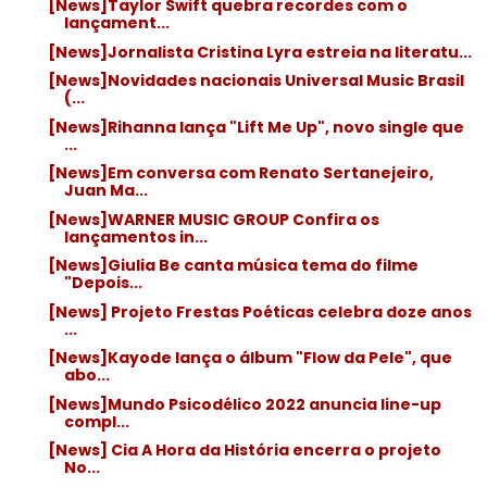
[News]Taylor Swift quebra recordes com o
lançament...
[News]Jornalista Cristina Lyra estreia na literatu...
[News]Novidades nacionais Universal Music Brasil
(...
[News]Rihanna lança "Lift Me Up", novo single que
...
[News]Em conversa com Renato Sertanejeiro,
Juan Ma...
[News]WARNER MUSIC GROUP Confira os
lançamentos in...
[News]Giulia Be canta música tema do filme
"Depois...
[News] Projeto Frestas Poéticas celebra doze anos
...
[News]Kayode lança o álbum "Flow da Pele", que
abo...
[News]Mundo Psicodélico 2022 anuncia line-up
compl...
[News] Cia A Hora da História encerra o projeto
No...