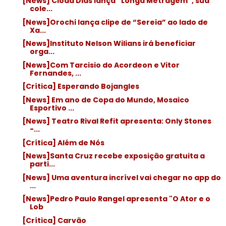
[News] Clodd Dias lança “Longa Metragem”, sua
cole...
[News]Orochi lança clipe de “Sereia” ao lado de
Xa...
[News]Instituto Nelson Wilians irá beneficiar
orga...
[News]Com Tarcisio do Acordeon e Vitor
Fernandes, ...
[Crítica] Esperando Bojangles
[News] Em ano de Copa do Mundo, Mosaico
Esportivo ...
[News] Teatro Rival Refit apresenta: Only Stones
-...
[Crítica] Além de Nós
[News]Santa Cruz recebe exposição gratuita a
parti...
[News] Uma aventura incrível vai chegar no app do
...
[News]Pedro Paulo Rangel apresenta "O Ator e o
Lob
[Crítica] Carvão