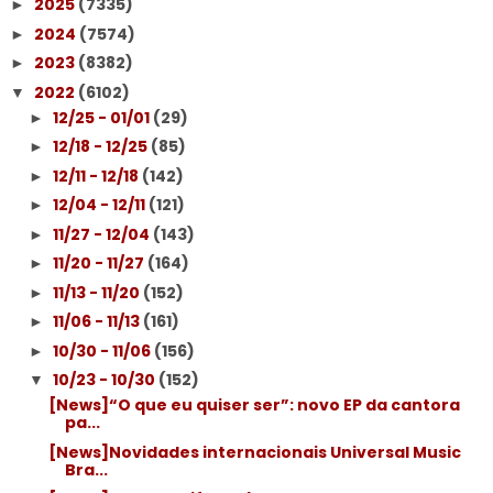
2025
(7335)
►
2024
(7574)
►
2023
(8382)
►
2022
(6102)
▼
12/25 - 01/01
(29)
►
12/18 - 12/25
(85)
►
12/11 - 12/18
(142)
►
12/04 - 12/11
(121)
►
11/27 - 12/04
(143)
►
11/20 - 11/27
(164)
►
11/13 - 11/20
(152)
►
11/06 - 11/13
(161)
►
10/30 - 11/06
(156)
►
10/23 - 10/30
(152)
▼
[News]“O que eu quiser ser”: novo EP da cantora
pa...
[News]Novidades internacionais Universal Music
Bra...