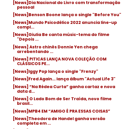
[News]Dia Nacional do Livro com transformação
pessoal
[News]Benson Boone lança o single "Before You"
[News]Mundo Psicodélico 2022 anuncia line-up
compl...
[News]Giulia Be canta músic-tema do filme
"Depois ...
[News] Astro chinês Donnie Yen chega
arrebentando ...
[News] PITICAS LANÇA NOVA COLEÇÃO COM
CLÁSSICOS PE...
[News]Iggy Pop lança o single "Frenzy"
[News]Fred Again... lança álbum "Actual Life 3"
[News] “Na Rédea Curta” ganha cartaz e nova
data d...
[News] O Lado Bom de Ser Traída, novo filme
brasil...
[News]MPB4 EM “AMIGO É PRA ESSAS COISAS”
[News]Theodora de Handel ganha versão
completa em ...