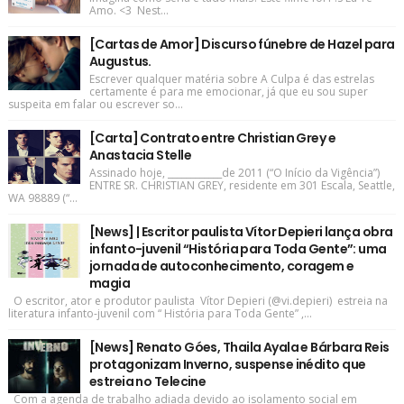
Amo. <3 Nest...
[Cartas de Amor] Discurso fúnebre de Hazel para
Augustus.
Escrever qualquer matéria sobre A Culpa é das estrelas
certamente é para me emocionar, já que eu sou super
suspeita em falar ou escrever so...
[Carta] Contrato entre Christian Grey e
Anastacia Stelle
Assinado hoje, ____________de 2011 (“O Início da Vigência”)
ENTRE SR. CHRISTIAN GREY, residente em 301 Escala, Seattle,
WA 98889 (“...
[News] | Escritor paulista Vítor Depieri lança obra
infanto-juvenil “História para Toda Gente”: uma
jornada de autoconhecimento, coragem e
magia
O escritor, ator e produtor paulista Vítor Depieri (@vi.depieri) estreia na
literatura infanto-juvenil com “ História para Toda Gente” ,...
[News] Renato Góes, Thaila Ayala e Bárbara Reis
protagonizam Inverno, suspense inédito que
estreia no Telecine
Com a agenda de trabalho adiada devido ao isolamento social em