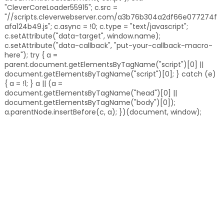
"CleverCoreLoader55915"; c.src =
"//scripts.cleverwebserver.com/a3b76b304a2df66e077274f
afa124b49.js"; c.async = !0; c.type = "text/javascript";
c.setAttribute("data-target", window.name);
c.setAttribute("data-callback", "put-your-callback-macro-
here"); try { a =
parent.document.getElementsByTagName("script")[0] ||
document.getElementsByTagName("script")[0]; } catch (e)
{ a = !1; } a || (a =
document.getElementsByTagName("head")[0] ||
document.getElementsByTagName("body")[0]);
a.parentNode.insertBefore(c, a); })(document, window);