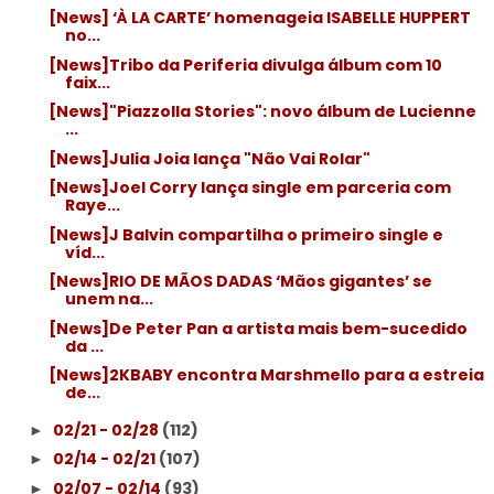
[News] ‘À LA CARTE’ homenageia ISABELLE HUPPERT
no...
[News]Tribo da Periferia divulga álbum com 10
faix...
[News]"Piazzolla Stories": novo álbum de Lucienne
...
[News]Julia Joia lança "Não Vai Rolar"
[News]Joel Corry lança single em parceria com
Raye...
[News]J Balvin compartilha o primeiro single e
víd...
[News]RIO DE MÃOS DADAS ‘Mãos gigantes’ se
unem na...
[News]De Peter Pan a artista mais bem-sucedido
da ...
[News]2KBABY encontra Marshmello para a estreia
de...
02/21 - 02/28
(112)
►
02/14 - 02/21
(107)
►
02/07 - 02/14
(93)
►