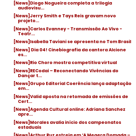
[News]Diogo Nogueira completa a trilogia
audiovisu...
[News]Jerry Smith e Tays Reis gravam novo
projeto...
[News]Carlos Evanney - Transmissão Ao Vivo -
Teatr...
[News]Isabella Taviani se apresenta no Tom Brasil
[News] Dia 04! Cinebiografia da cantora Alcione
es...
[News]Rio Choro mostra competitiva virtual
[News]RECodai – Reconectando Vivências do
Dançar t...
[News]Grupo Editorial Coerência lança adaptação
em...
[News]Valid aposta na retomada de emissões de
Cert...
[News]Agenda Cultural online: Adriana Sanchez
apre...
[News]Morales avalia início dos campeonatos
estaduais
[News]Arthur Ruz estreia em ‘A Megera Domada –