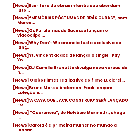
[News]Escritora de obras infantis que abordam
luto...
[News]“MEMÓRIAS PÓSTUMAS DE BRÁS CUBAS”, com
Marco...
[News]Os Paralamas do Sucesso lançam o
videoclipe ...
[News]Why Don't We anuncia festa exclusiva de
lanç...
[News]St. Vincent acaba de lançar o single "Pay
Yo...
[News]DJ Camilla Brunetta divulga nova versão do
h...
[News] Globo Filmes realiza live do filme Lucicrei...
[News]Bruno Mars e Anderson. Paak lançam
coleção e...
[News]‘A CASA QUE JACK CONSTRUIU’ SERÁ LANÇADO
EM ...
[News] “Querência”, de Helvécio Marins Jr., chega
...
[News]Carola é a primeira mulher no mundo a
lançar...