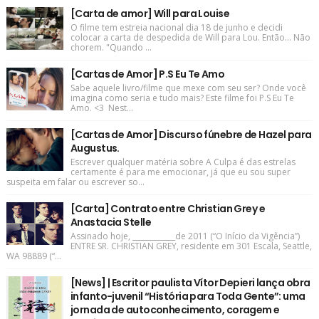
[Carta de amor] Will para Louise
O filme tem estreia nacional dia 18 de junho e decidi
colocar a carta de despedida de Will para Lou. Então... Não
chorem. "Quando ...
[Cartas de Amor] P.S Eu Te Amo
Sabe aquele livro/filme que mexe com seu ser? Onde você
imagina como seria e tudo mais? Este filme foi P.S Eu Te
Amo. <3 Nest...
[Cartas de Amor] Discurso fúnebre de Hazel para
Augustus.
Escrever qualquer matéria sobre A Culpa é das estrelas
certamente é para me emocionar, já que eu sou super
suspeita em falar ou escrever so...
[Carta] Contrato entre Christian Grey e
Anastacia Stelle
Assinado hoje, ____________de 2011 (“O Início da Vigência”)
ENTRE SR. CHRISTIAN GREY, residente em 301 Escala, Seattle,
WA 98889 (“...
[News] | Escritor paulista Vítor Depieri lança obra
infanto-juvenil “História para Toda Gente”: uma
jornada de autoconhecimento, coragem e