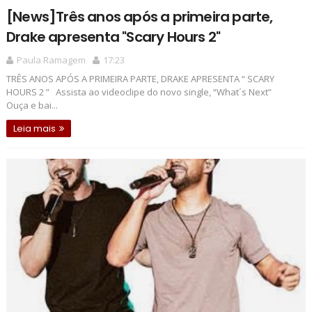
[News]Três anos após a primeira parte,
Drake apresenta "Scary Hours 2"
Paula Ramagem
17:23
TRÊS ANOS APÓS A PRIMEIRA PARTE, DRAKE APRESENTA “ SCARY
HOURS 2 ” Assista ao videoclipe do novo single, “What´s Next”
Ouça e bai...
Leia mais