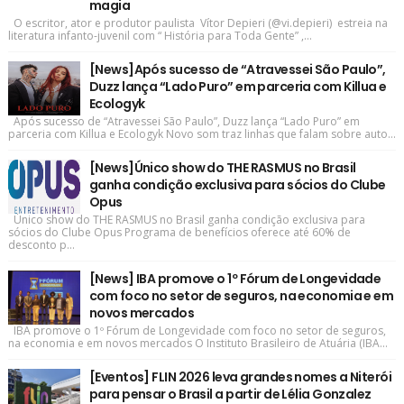
magia
O escritor, ator e produtor paulista Vítor Depieri (@vi.depieri) estreia na
literatura infanto-juvenil com “ História para Toda Gente” ,...
[News]Após sucesso de “Atravessei São Paulo”,
Duzz lança “Lado Puro” em parceria com Killua e
Ecologyk
Após sucesso de “Atravessei São Paulo”, Duzz lança “Lado Puro” em
parceria com Killua e Ecologyk Novo som traz linhas que falam sobre auto...
[News]Único show do THE RASMUS no Brasil
ganha condição exclusiva para sócios do Clube
Opus
Único show do THE RASMUS no Brasil ganha condição exclusiva para
sócios do Clube Opus Programa de benefícios oferece até 60% de
desconto p...
[News] IBA promove o 1º Fórum de Longevidade
com foco no setor de seguros, na economia e em
novos mercados
IBA promove o 1º Fórum de Longevidade com foco no setor de seguros,
na economia e em novos mercados O Instituto Brasileiro de Atuária (IBA...
[Eventos] FLIN 2026 leva grandes nomes a Niterói
para pensar o Brasil a partir de Lélia Gonzalez