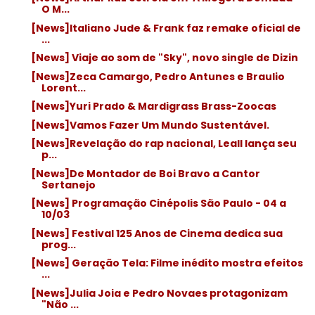
O M...
[News]Italiano Jude & Frank faz remake oficial de
...
[News] Viaje ao som de "Sky", novo single de Dizin
[News]Zeca Camargo, Pedro Antunes e Braulio
Lorent...
[News]Yuri Prado & Mardigrass Brass-Zoocas
[News]Vamos Fazer Um Mundo Sustentável.
[News]Revelação do rap nacional, Leall lança seu
p...
[News]De Montador de Boi Bravo a Cantor
Sertanejo
[News] Programação Cinépolis São Paulo - 04 a
10/03
[News] Festival 125 Anos de Cinema dedica sua
prog...
[News] Geração Tela: Filme inédito mostra efeitos
...
[News]Julia Joia e Pedro Novaes protagonizam
"Não ...