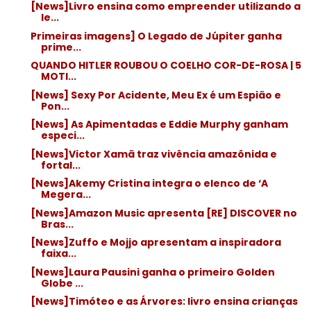
[News]Livro ensina como empreender utilizando a
le...
Primeiras imagens] O Legado de Júpiter ganha
prime...
QUANDO HITLER ROUBOU O COELHO COR-DE-ROSA | 5
MOTI...
[News] Sexy Por Acidente, Meu Ex é um Espião e
Pon...
[News] As Apimentadas e Eddie Murphy ganham
especi...
[News]Victor Xamã traz vivência amazônida e
fortal...
[News]Akemy Cristina integra o elenco de ‘A
Megera...
[News]Amazon Music apresenta [RE] DISCOVER no
Bras...
[News]Zuffo e Mojjo apresentam a inspiradora
faixa...
[News]Laura Pausini ganha o primeiro Golden
Globe ...
[News]Timóteo e as Árvores: livro ensina crianças