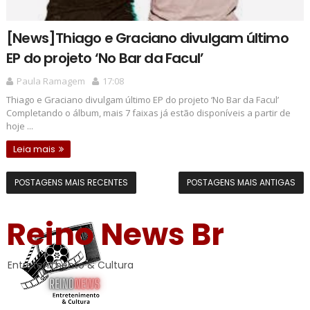
[News]Thiago e Graciano divulgam último
EP do projeto ‘No Bar da Facul’
Paula Ramagem
17:08
Thiago e Graciano divulgam último EP do projeto ‘No Bar da Facul’
Completando o álbum, mais 7 faixas já estão disponíveis a partir de
hoje ...
Leia mais
POSTAGENS MAIS RECENTES
POSTAGENS MAIS ANTIGAS
Reino News Br
Entretenimento & Cultura