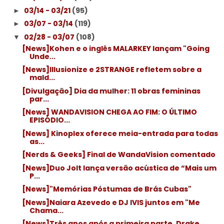
03/14 - 03/21
(95)
►
03/07 - 03/14
(119)
►
02/28 - 03/07
(108)
▼
[News]Kohen e o inglês MALARKEY lançam "Going
Unde...
[News]Illusionize e 2STRANGE refletem sobre a
mald...
[Divulgação] Dia da mulher: 11 obras femininas
par...
[News] WANDAVISION CHEGA AO FIM: O ÚLTIMO
EPISÓDIO...
[News] Kinoplex oferece meia-entrada para todas
as...
[Nerds & Geeks] Final de WandaVision comentado
[News]Duo Jolt lança versão acústica de “Mais um
P...
[News]"Memórias Póstumas de Brás Cubas"
[News]Naiara Azevedo e DJ IVIS juntos em "Me
Chama...
[News]Três anos após a primeira parte, Drake