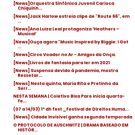
[News]Orquestra Sinfônica Juvenil Carioca
Chiquinh...
[News]Jack Harlow estreia clipe de "Route 66", em
...
[News]Ana Luiza Leal protagoniza ‘Heathers –
Musical’
[News]Ouça agora "Music Inspired by Biggie: I Got
...
[News]Circo Voador no Ar - Amigos da Onça.
[News]Livros de fantasia para ler em 2021
[News] Suspensa devido à pandemia, mostra
Ressetar...
[News] Nesta quinta, Maria Rita e Pretinho da
Serr...
NESTA SEMANA | Coletivo Bixa Pare inicia quarta-
fe...
(07 a 14/03) 1º dh fest _Festival de Direitos Huma...
[News] Cidade Invisível ganha segunda temporada
O PROTOCOLO DE AUSCHWITZ | DRAMA BASEADO EM
HISTÓR...