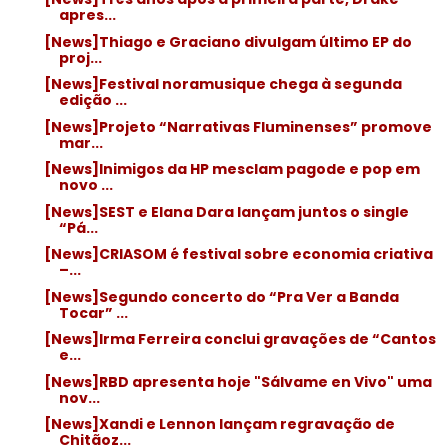
apres...
[News]Thiago e Graciano divulgam último EP do
proj...
[News]Festival noramusique chega à segunda
edição ...
[News]Projeto “Narrativas Fluminenses” promove
mar...
[News]Inimigos da HP mesclam pagode e pop em
novo ...
[News]SEST e Elana Dara lançam juntos o single
“Pá...
[News]CRIASOM é festival sobre economia criativa
–...
[News]Segundo concerto do “Pra Ver a Banda
Tocar” ...
[News]Irma Ferreira conclui gravações de “Cantos
e...
[News]RBD apresenta hoje "Sálvame en Vivo" uma
nov...
[News]Xandi e Lennon lançam regravação de
Chitãoz...