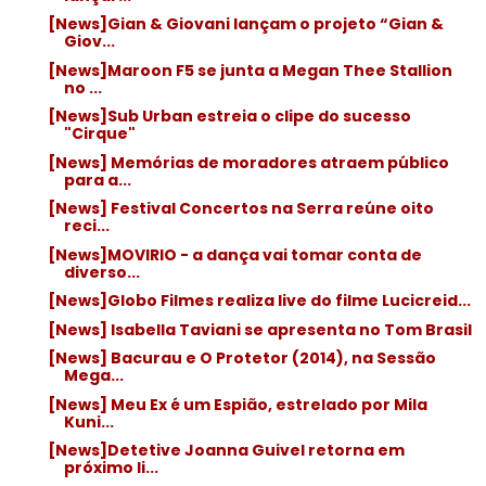
[News]Gian & Giovani lançam o projeto “Gian &
Giov...
[News]Maroon F5 se junta a Megan Thee Stallion
no ...
[News]Sub Urban estreia o clipe do sucesso
"Cirque"
[News] Memórias de moradores atraem público
para a...
[News] Festival Concertos na Serra reúne oito
reci...
[News]MOVIRIO - a dança vai tomar conta de
diverso...
[News]Globo Filmes realiza live do filme Lucicreid...
[News] Isabella Taviani se apresenta no Tom Brasil
[News] Bacurau e O Protetor (2014), na Sessão
Mega...
[News] Meu Ex é um Espião, estrelado por Mila
Kuni...
[News]Detetive Joanna Guivel retorna em
próximo li...