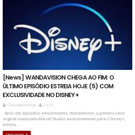
[News] WANDAVISION CHEGA AO FIM: O
ÚLTIMO EPISÓDIO ESTREIA HOJE (5) COM
EXCLUSIVIDADE NO DISNEY+
Clara Monnerat
23:33
Após oito episódios emocionantes, WandaVision, a primeira série
original criada pela Marvel Studios exclusivamente para o Disney+,
estreia...
Leia mais