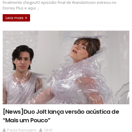
finalmente chegou!O episódio final de WandaVision estreou no
Disney Plus e aqui ...
Leia mais
[News]Duo Jolt lança versão acústica de
“Mais um Pouco”
Paula Ramagem
18:41