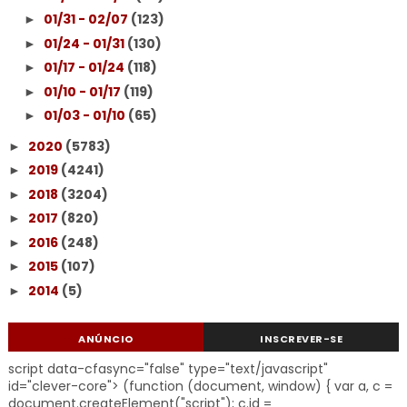
01/31 - 02/07
(123)
►
01/24 - 01/31
(130)
►
01/17 - 01/24
(118)
►
01/10 - 01/17
(119)
►
01/03 - 01/10
(65)
►
2020
(5783)
►
2019
(4241)
►
2018
(3204)
►
2017
(820)
►
2016
(248)
►
2015
(107)
►
2014
(5)
►
ANÚNCIO
INSCREVER-SE
script data-cfasync="false" type="text/javascript"
id="clever-core"> (function (document, window) { var a, c =
document.createElement("script"); c.id =