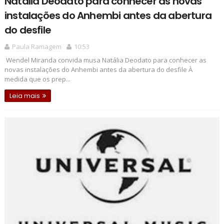
Natália Deodato para conhecer as novas
instalações do Anhembi antes da abertura
do desfile
Paula Ramagem
10:53
Wendel Miranda convida musa Natália Deodato para conhecer as
novas instalações do Anhembi antes da abertura do desfile À
medida que os prep...
Leia mais