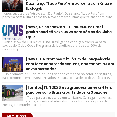
Duzz lança “Lado Puro” em parceria com Killua e
Ecologyk
Após sucesso de “Atravessei São Paulo”, Duzz lança “Lado Puro” em
parceria com Killua e Ecologyk Novo som traz linhas que falam sobre auto...
[News]Único show do THE RASMUS no Brasil
ganha condição exclusiva para sócios do Clube
Opus
Único show do THE RASMUS no Brasil ganha condição exclusiva para
sócios do Clube Opus Programa de benefícios oferece até 60% de
desconto p...
[News] IBA promove o 1º Fórum de Longevidade
com foco no setor de seguros, na economia e em
novos mercados
IBA promove o 1º Fórum de Longevidade com foco no setor de seguros,
na economia e em novos mercados O Instituto Brasileiro de Atuária (IBA...
[Eventos] FLIN 2026 leva grandes nomes a Niterói
para pensar o Brasil a partir de Lélia Gonzalez
Toda palavra nasce de um território. Carrega memórias,
afetos, ancestralidades, disputas e formas próprias de
enxergar o mundo. É a partir...
ARQUIVOS