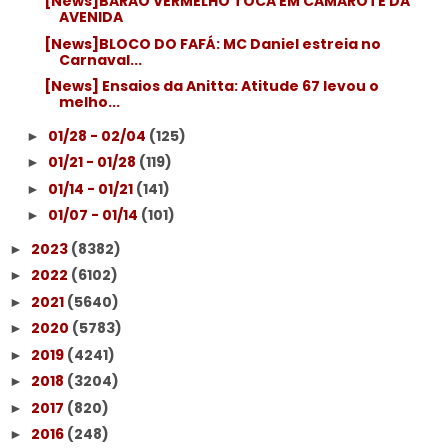
[News]BARÃO VERMELHO TOCA EM CAMAROTE DA
AVENIDA
[News]BLOCO DO FAFÁ: MC Daniel estreia no
Carnaval...
[News] Ensaios da Anitta: Atitude 67 levou o
melho...
01/28 - 02/04
(125)
►
01/21 - 01/28
(119)
►
01/14 - 01/21
(141)
►
01/07 - 01/14
(101)
►
2023
(8382)
►
2022
(6102)
►
2021
(5640)
►
2020
(5783)
►
2019
(4241)
►
2018
(3204)
►
2017
(820)
►
2016
(248)
►