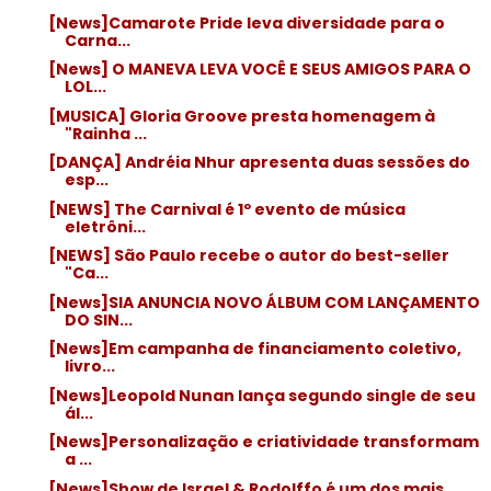
[News]Camarote Pride leva diversidade para o
Carna...
[News] O MANEVA LEVA VOCÊ E SEUS AMIGOS PARA O
LOL...
[MUSICA] Gloria Groove presta homenagem à
"Rainha ...
[DANÇA] Andréia Nhur apresenta duas sessões do
esp...
[NEWS] The Carnival é 1º evento de música
eletrôni...
[NEWS] São Paulo recebe o autor do best-seller
"Ca...
[News]SIA ANUNCIA NOVO ÁLBUM COM LANÇAMENTO
DO SIN...
[News]Em campanha de financiamento coletivo,
livro...
[News]Leopold Nunan lança segundo single de seu
ál...
[News]Personalização e criatividade transformam
a ...
[News]Show de Israel & Rodolffo é um dos mais