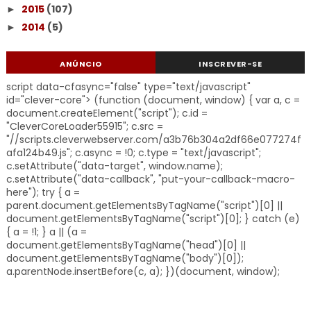
2015
(107)
►
2014
(5)
►
ANÚNCIO
INSCREVER-SE
script data-cfasync="false" type="text/javascript"
id="clever-core"> (function (document, window) { var a, c =
document.createElement("script"); c.id =
"CleverCoreLoader55915"; c.src =
"//scripts.cleverwebserver.com/a3b76b304a2df66e077274f
afa124b49.js"; c.async = !0; c.type = "text/javascript";
c.setAttribute("data-target", window.name);
c.setAttribute("data-callback", "put-your-callback-macro-
here"); try { a =
parent.document.getElementsByTagName("script")[0] ||
document.getElementsByTagName("script")[0]; } catch (e)
{ a = !1; } a || (a =
document.getElementsByTagName("head")[0] ||
document.getElementsByTagName("body")[0]);
a.parentNode.insertBefore(c, a); })(document, window);