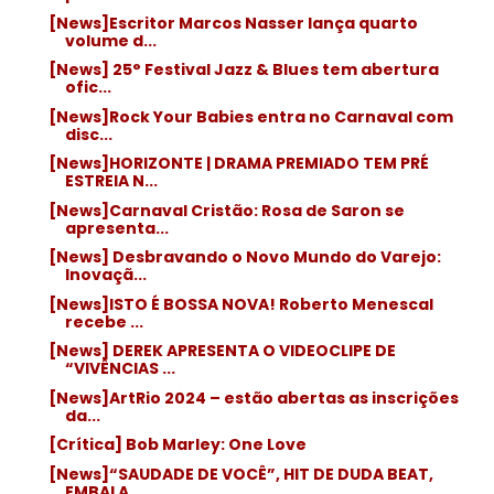
[News]Escritor Marcos Nasser lança quarto
volume d...
[News] 25° Festival Jazz & Blues tem abertura
ofic...
[News]Rock Your Babies entra no Carnaval com
disc...
[News]HORIZONTE | DRAMA PREMIADO TEM PRÉ
ESTREIA N...
[News]Carnaval Cristão: Rosa de Saron se
apresenta...
[News] Desbravando o Novo Mundo do Varejo:
Inovaçã...
[News]ISTO É BOSSA NOVA! Roberto Menescal
recebe ...
[News] DEREK APRESENTA O VIDEOCLIPE DE
“VIVÊNCIAS ...
[News]ArtRio 2024 – estão abertas as inscrições
da...
[Crítica] Bob Marley: One Love
[News]“SAUDADE DE VOCÊ”, HIT DE DUDA BEAT,
EMBALA ...