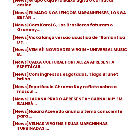
[News]Grupo Caju Pra Baixo agita o carnaval
carioc...
[News]FILMADO NOS LENÇÓIS MARANHENSES, LONGA
BETÂN...
[News]Com Karol G, Los Brasileros faturam o
Grammy...
[News]Vicka lança versão acústica de "Romântica
De...
[News]VEM AÍ! NOVIDADES VIRGIN - UNIVERSAL MUSIC
B...
[News]CAIXA CULTURAL FORTALEZA APRESENTA
ESPETÁCUL...
[News]Com ingressos esgotados, Tiago Brunet
brilha...
[News]Espetáculo Chroma Key reflete sobre a
mascul...
[News] LAUANA PRADO APRESENTA “CARNALAU” EM
BALNEÁ...
[News]Naiara Azevedo anuncia tema consciente
para ...
[News]VELHAS VIRGENS E SUAS MARCHINHAS
TURBINADAS:...