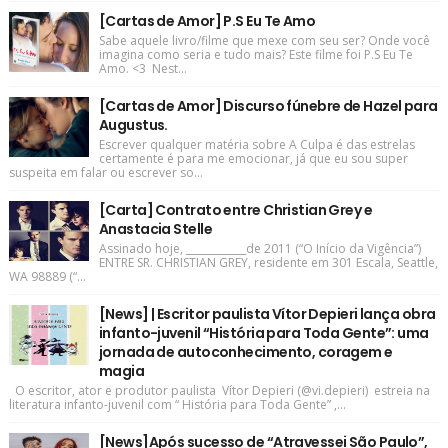
[Cartas de Amor] P.S Eu Te Amo
Sabe aquele livro/filme que mexe com seu ser? Onde você
imagina como seria e tudo mais? Este filme foi P.S Eu Te
Amo. <3 Nest...
[Cartas de Amor] Discurso fúnebre de Hazel para
Augustus.
Escrever qualquer matéria sobre A Culpa é das estrelas
certamente é para me emocionar, já que eu sou super
suspeita em falar ou escrever so...
[Carta] Contrato entre Christian Grey e
Anastacia Stelle
Assinado hoje, ____________de 2011 (“O Início da Vigência”)
ENTRE SR. CHRISTIAN GREY, residente em 301 Escala, Seattle,
WA 98889 (“...
[News] | Escritor paulista Vítor Depieri lança obra
infanto-juvenil “História para Toda Gente”: uma
jornada de autoconhecimento, coragem e
magia
O escritor, ator e produtor paulista Vítor Depieri (@vi.depieri) estreia na
literatura infanto-juvenil com “ História para Toda Gente” ,...
[News]Após sucesso de “Atravessei São Paulo”,