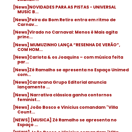
[News]NOVIDADES PARA AS PISTAS - UNIVERSAL
MUSIC B...
[News]Feira do Bom Retiro entra em ritmo de
Carnav...
[News]Virado no Carnaval: Menos é Mais agita
princ...
[News] MUMUZINHO LANÇA “RESENHA DE VERÃO”,
COM HOM...
[News]Carlota & os Joaquins – com música feita
par...
[News]Zé Ramalho se apresenta no Espaço Unimed
com...
[News]Caravana Grupo Editorial anuncia
lançamento ...
[News] Narrativa clássica ganha contornos
feminist...
[News] João Bosco e Vinicius comandam "Villa
Count...
[NEWS] [MUSICA] Zé Ramalho se apresenta no
Espaço ...