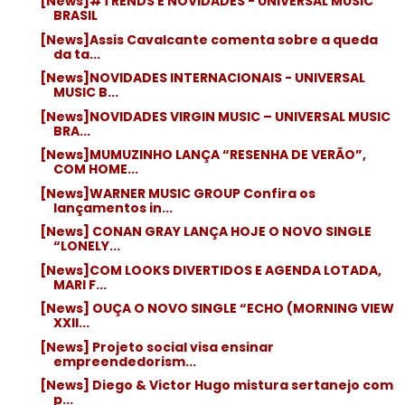
[News]#TRENDS E NOVIDADES - UNIVERSAL MUSIC
BRASIL
[News]Assis Cavalcante comenta sobre a queda
da ta...
[News]NOVIDADES INTERNACIONAIS - UNIVERSAL
MUSIC B...
[News]NOVIDADES VIRGIN MUSIC – UNIVERSAL MUSIC
BRA...
[News]MUMUZINHO LANÇA “RESENHA DE VERÃO”,
COM HOME...
[News]WARNER MUSIC GROUP Confira os
lançamentos in...
[News] CONAN GRAY LANÇA HOJE O NOVO SINGLE
“LONELY...
[News]COM LOOKS DIVERTIDOS E AGENDA LOTADA,
MARI F...
[News] OUÇA O NOVO SINGLE “ECHO (MORNING VIEW
XXII...
[News] Projeto social visa ensinar
empreendedorism...
[News] Diego & Victor Hugo mistura sertanejo com
p...