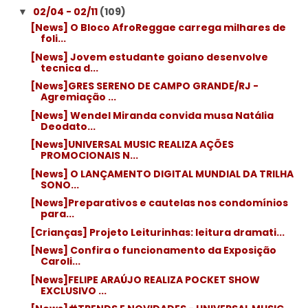
02/04 - 02/11
(109)
▼
[News] O Bloco AfroReggae carrega milhares de
foli...
[News] Jovem estudante goiano desenvolve
tecnica d...
[News]GRES SERENO DE CAMPO GRANDE/RJ -
Agremiação ...
[News] Wendel Miranda convida musa Natália
Deodato...
[News]UNIVERSAL MUSIC REALIZA AÇÕES
PROMOCIONAIS N...
[News] O LANÇAMENTO DIGITAL MUNDIAL DA TRILHA
SONO...
[News]Preparativos e cautelas nos condomínios
para...
[Crianças] Projeto Leiturinhas: leitura dramati...
[News] Confira o funcionamento da Exposição
Caroli...
[News]FELIPE ARAÚJO REALIZA POCKET SHOW
EXCLUSIVO ...