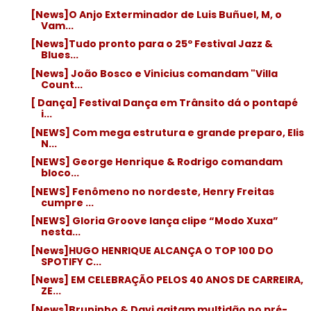
[News]O Anjo Exterminador de Luis Buñuel, M, o
Vam...
[News]Tudo pronto para o 25º Festival Jazz &
Blues...
[News] João Bosco e Vinicius comandam "Villa
Count...
[ Dança] Festival Dança em Trânsito dá o pontapé
i...
[NEWS] Com mega estrutura e grande preparo, Elis
N...
[NEWS] George Henrique & Rodrigo comandam
bloco...
[NEWS] Fenômeno no nordeste, Henry Freitas
cumpre ...
[NEWS] Gloria Groove lança clipe “Modo Xuxa”
nesta...
[News]HUGO HENRIQUE ALCANÇA O TOP 100 DO
SPOTIFY C...
[News] EM CELEBRAÇÃO PELOS 40 ANOS DE CARREIRA,
ZE...
[News]Bruninho & Davi agitam multidão no pré-