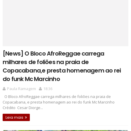
[News] O Bloco AfroReggae carrega
milhares de foliões na praia de
Copacabana,e presta homenagem ao rei
do funk Mc Marcinho
Paula Ramagem
18:36
O Bloco AfroReggae carrega milhares de foliões na praia de
Copacabana, e presta homenagem ao rei do funk Mc Marcinho
Crédito Cesar Diorge...
Leia mais