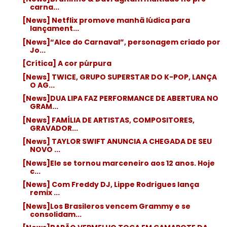
carna...
[News] Netflix promove manhã lúdica para
lançament...
[News]“Alce do Carnaval”, personagem criado por
Jo...
[Crítica] A cor púrpura
[News] TWICE, GRUPO SUPERSTAR DO K-POP, LANÇA
O AG...
[News]DUA LIPA FAZ PERFORMANCE DE ABERTURA NO
GRAM...
[News] FAMÍLIA DE ARTISTAS, COMPOSITORES,
GRAVADOR...
[News] TAYLOR SWIFT ANUNCIA A CHEGADA DE SEU
NOVO ...
[News]Ele se tornou marceneiro aos 12 anos. Hoje
c...
[News] Com Freddy DJ, Lippe Rodrigues lança
remix ...
[News]Los Brasileros vencem Grammy e se
consolidam...