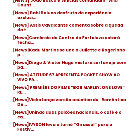
[NEWS] João Bosco e Vinicius comandam "Villa
Count...
[News] Babi Beluco desfruta de experiência
exclusi...
[News] Assis Cavalcante comenta sobre a queda
da t...
[News]Comércio do Centro de Fortaleza estará
fecha...
[News]Kadu Martins se une a Juliette e Rogerinho
p...
[News]Diego & Victor Hugo mistura sertanejo com
pa...
[News] ATITUDE 67 APRESENTA POCKET SHOW AO
VIVO PA...
[News] PREMIÉRE DO FILME “BOB MARLEY: ONE LOVE”
RE...
[News]Vicka lança versão acústica de "Romântica
De...
[News]Unindo duas paixões nacionais, o café e o
ca...
[News]IVYSON leva a turnê “Girassol” para o
Festiv...