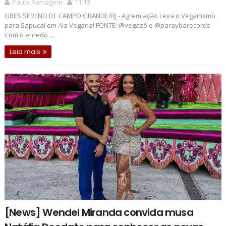
Paula Ramagem
11:13
GRES SERENO DE CAMPO GRANDE/RJ - Agremiação Leva o Veganismo
para Sapucaí em Ala Vegana! FONTE: @vegazô e @paraybarecords
Com o enredo ...
Leia mais
[News] Wendel Miranda convida musa