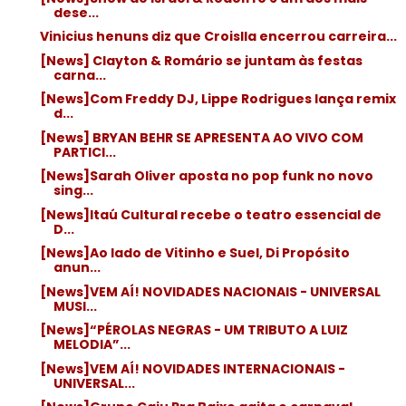
dese...
Vinicius henuns diz que Croislla encerrou carreira...
[News] Clayton & Romário se juntam às festas
carna...
[News]Com Freddy DJ, Lippe Rodrigues lança remix
d...
[News] BRYAN BEHR SE APRESENTA AO VIVO COM
PARTICI...
[News]Sarah Oliver aposta no pop funk no novo
sing...
[News]Itaú Cultural recebe o teatro essencial de
D...
[News]Ao lado de Vitinho e Suel, Di Propósito
anun...
[News]VEM AÍ! NOVIDADES NACIONAIS - UNIVERSAL
MUSI...
[News]“PÉROLAS NEGRAS - UM TRIBUTO A LUIZ
MELODIA”...
[News]VEM AÍ! NOVIDADES INTERNACIONAIS -
UNIVERSAL...