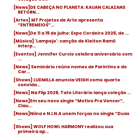
[News]DE CABEÇA NO PLANETA: KAUAN CALAZANS
RETORN...
[Artes] MT Projetos de Arte apresenta
“ENTREMEIOS”...
[News]De 11 a 19 de julho: Expo Cordeiro 2026, de ...
[Música] 'Lampejo': canção de Kleiton Ramil
interp...
[Eventos] Jennifer Curcio celebra aniversário com
...
[News] Seminário reúne nomes de Parintins e do
Car...
[Shows] LUDMILLA anuncia VEIGH como quarto
convida...
[News] Na Flip 2026, Tato Literário lança coleção ...
[News]Em seu novo single “Motivo Pra Vencer”,
Clau...
[News]Niina e N.I.N.A unem forças no single “Duas
...
[Shows] WOLF HOWL HARMONY realizou sua
primeira ap...