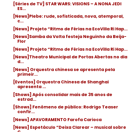
[Séries de TV] STAR WARS: VISIONS – A NONA JEDI
ES...
[News]Plebe: rude, sofisticada, nova, atemporal,
c...
[News] Projeto “Ritmo de Férias na EcoVilla Ri Hap...
[News]Samba da Volta festeja Neguinho da Beija-
Flor
[News] Projeto “Ritmo de Férias na EcoVilla Ri Hap...
[News]Theatro Municipal de Portas Abertas no dia
d...
[News] Orquestra chinesa se apresenta pela
primeir...
[Eventos] Orquestra Chinesa de Shanghai
apresenta ...
[Shows] Após consolidar mais de 35 anos de
estrad...
[Shows] Fenômeno de público: Rodrigo Teaser
confir...
[News] APAVORAMENTO Farofa Carioca
[News] Espetáculo “Deixa Clarear – musical sobre