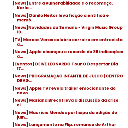
[News] Entre a vulnerabilidade e o recomeço,
Karla...
[News] Danilo Heitor leva ficção científica e
memó...
[News]Novidades da Semana - Virgin Music Group
10....
[TV] Marcos Veras celebra carreira em entrevista
a...
[News] Apple alcançou o recorde de 89 indicações
a...
[Eventos] DEIVE LEONARDO Tour O Despertar Dia
17...
[News] PROGRAMAÇÃO INFANTIL DE JULHO | CENTRO
DRAG...
[News] Apple TV revela trailer emocionante do
novo...
[News] Mariana Brecht leva a discussão da crise
cl...
[News] Maurício Mendes participa da edição de
julh...
[News] Lançamento na Flip: romance de Arthur