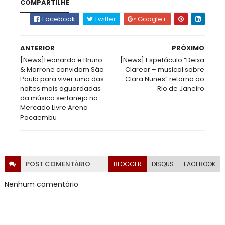
COMPARTILHE
Facebook
Twitter
Google+
ANTERIOR
PRÓXIMO
[News]Leonardo e Bruno
[News] Espetáculo “Deixa
& Marrone convidam São
Clarear – musical sobre
Paulo para viver uma das
Clara Nunes” retorna ao
noites mais aguardadas
Rio de Janeiro
da música sertaneja na
Mercado Livre Arena
Pacaembu
POST
COMENTÁRIO
BLOGGER
DISQUS
FACEBOOK
Nenhum comentário