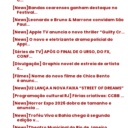
C...
[News]Bandas cearenses ganham destaque no
Festival...
[News]Leonardo e Bruno & Marrone convidam São
Paul...
[News] Apple TV anuncia o novo thriller “Guilty Cr...
[News] O novo e eletrizante drama policial do
Appl...
[Séries de TV] APÓS O FINAL DE O URSO, DO FX,
CONF...
[Divulgação] Graphic novel de estreia de artista
c...
[Filmes] Nome do novo filme de Chico Bento
é anunc...
[News]U2 LANÇA A NOVA FAIXA “STREET OF DREAMS”
[Programação cultural RJ] Férias criativas: CCBB ...
[News]Horror Expo 2026 dobra de tamanho e
anuncia ...
[News]Troféu Viva a Bahia chega à segunda
edição v...
[News]Theatro Municipal do Rio de Janeiro