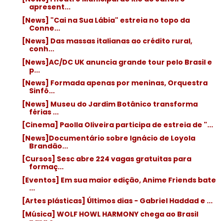
apresent...
[News] "Cai na Sua Lábia" estreia no topo da
Conne...
[News] Das massas italianas ao crédito rural,
conh...
[News]AC/DC UK anuncia grande tour pelo Brasil e
p...
[News] Formada apenas por meninas, Orquestra
Sinfô...
[News] Museu do Jardim Botânico transforma
férias ...
[Cinema] Paolla Oliveira participa de estreia de "...
[News]Documentário sobre Ignácio de Loyola
Brandão...
[Cursos] Sesc abre 224 vagas gratuitas para
formaç...
[Eventos] Em sua maior edição, Anime Friends bate
...
[Artes plásticas] Últimos dias - Gabriel Haddad e ...
[Música] WOLF HOWL HARMONY chega ao Brasil