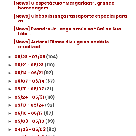
[News] O espetáculo “Margaridas”, grande
homenagem...
[News] Cinépolis lança Passaporte especial para
as...
[News] Evandro Jr. lança a música “Caí na Sua
Lábi...
[News] Autoral Filmes divulga calendário
atualizad...
06/28 - 07/05
(104)
►
06/21 - 06/28
(110)
►
06/14 - 06/21
(97)
►
06/07 - 06/14
(87)
►
05/31 - 06/07
(81)
►
05/24 - 05/31
(118)
►
05/17 - 05/24
(92)
►
05/10 - 05/17
(87)
►
05/03 - 05/10
(89)
►
04/26 - 05/03
(92)
►