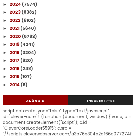
2024
(7574)
►
2023
(8382)
►
2022
(6102)
►
2021
(5640)
►
2020
(5783)
►
2019
(4241)
►
2018
(3204)
►
2017
(820)
►
2016
(248)
►
2015
(107)
►
2014
(5)
►
ANÚNCIO
INSCREVER-SE
script data-cfasync="false" type="text/javascript"
id="clever-core"> (function (document, window) { var a, c =
document.createElement("script"); c.id =
"CleverCoreLoader55915"; c.src =
"//scripts.cleverwebserver.com/a3b76b304a2df66e077274f