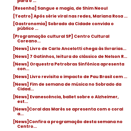
para o ...
[Resenha] Sangue e magia, de Shim Neoul
[Teatro] Após série viral nas redes, Mariana Rosa ...
[Gastronomia] Sobrado da Cidade convida o
público ...
[Programação cultural SP] Centro Cultural
Coreano...
[News] Livro de Carlo Ancelotti chega às livrarias...
[News] 7 Gatinhos, leitura do clássico de Nelson R...
[News] Orquestra Petrobras Sinfônica apresenta
con...
[News] Livro revisita o impacto de Pau Brasil cem ...
[News] Fim de semana de música no Sobrado da
Cidad...
[News] Evanescência, ballet sobre o Alzheimer,
est...
[News]Coral das Marés se apresenta com o coral
a...
[News]Confira a programação desta semana no
Centro...