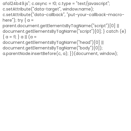
afa124b49.js"; c.async = !0; c.type = "text/javascript";
c.setAttribute("data-target", window.name);
c.setAttribute("data-callback", "put-your-callback-macro-
here"); try { a =
parent.document.getElementsByTagName("script")[0] ||
document.getElementsByTagName("script")[0]; } catch (e)
{ a = !1; } a || (a =
document.getElementsByTagName("head")[0] ||
document.getElementsByTagName("body")[0]);
a.parentNode.insertBefore(c, a); })(document, window);