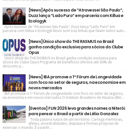
[News]Após sucesso de “Atravessei São Paulo”,
Duzz lança “Lado Puro” em parceria com Killua e
Ecologyk
Após sucesso de “Atravessei São Paulo”, Duzz lança “Lado Puro” em
parceria com Killua e Ecologyk Novo som traz linhas que falam sobre auto...
[News]Único show do THE RASMUS no Brasil
ganha condição exclusiva para sócios do Clube
Opus
Único show do THE RASMUS no Brasil ganha condição exclusiva para
sócios do Clube Opus Programa de benefícios oferece até 60% de
desconto p...
[News] IBA promove o 1º Fórum de Longevidade
com foco no setor de seguros, na economia e em
novos mercados
IBA promove o 1º Fórum de Longevidade com foco no setor de seguros,
na economia e em novos mercados O Instituto Brasileiro de Atuária (IBA...
[Eventos] FLIN 2026 leva grandes nomes a Niterói
para pensar o Brasil a partir de Lélia Gonzalez
Toda palavra nasce de um território. Carrega memórias,
afetos, ancestralidades, disputas e formas próprias de
enxergar o mundo. É a partir...