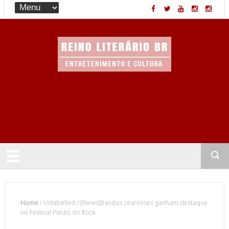
Entretenimento & Cultura
Home
/
Unlabelled
/
[News]Bandas cearenses ganham destaque
no Festival Porão do Rock