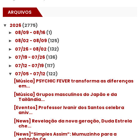
ARQUIVOS
2026
(2775)
▼
08/09 - 08/16
(1)
►
08/02 - 08/09
(125)
►
07/26 - 08/02
(132)
►
07/19 - 07/26
(136)
►
07/12 - 07/19
(117)
►
07/05 - 07/12
(122)
▼
[Música] PSYCHIC FEVER transforma as diferenças
em...
[Música] Grupos masculinos do Japão e da
Tailândia...
[Eventos] Professor Ivanir dos Santos celebra
aniv...
[News] Revelação da nova geração, Duda Estrela
che...
[News]“Simples Assim”: Mumuzinho para a
estação Ce...