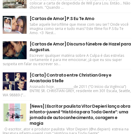
colocar a carta de despedida de Will para Lou. Então... Não
chorem. "Quando ...
[Cartas de Amor] P.S Eu Te Amo
Sabe aquele livro/filme que mexe com seu ser? Onde você
imagina como seria e tudo mais? Este filme foi P.S Eu Te
Amo. <3 Nest...
[Cartas de Amor] Discurso fúnebre de Hazel para
Augustus.
Escrever qualquer matéria sobre A Culpa é das estrelas
certamente é para me emocionar, já que eu sou super
suspeita em falar ou escrever so...
[Carta] Contrato entre Christian Grey e
Anastacia Stelle
Assinado hoje, ____________de 2011 (“O Início da Vigência”)
ENTRE SR. CHRISTIAN GREY, residente em 301 Escala, Seattle,
WA 98889 (“...
[News] | Escritor paulista Vítor Depieri lança obra
infanto-juvenil “História para Toda Gente”: uma
jornada de autoconhecimento, coragem e
magia
O escritor, ator e produtor paulista Vítor Depieri (@vi.depieri) estreia na
literatura infanto-juvenil com “ História para Toda Gente” ,...