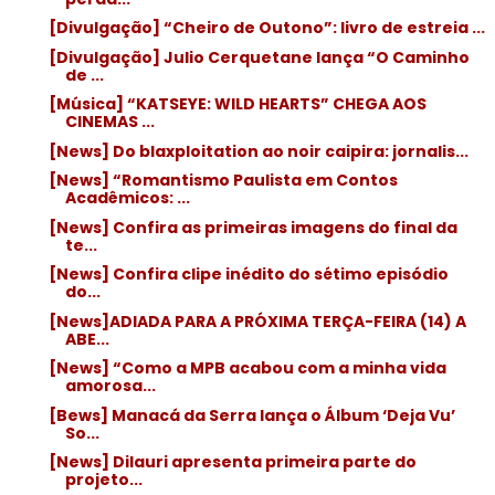
[Divulgação] “Cheiro de Outono”: livro de estreia ...
[Divulgação] Julio Cerquetane lança “O Caminho
de ...
[Música] “KATSEYE: WILD HEARTS” CHEGA AOS
CINEMAS ...
[News] Do blaxploitation ao noir caipira: jornalis...
[News] “Romantismo Paulista em Contos
Acadêmicos: ...
[News] Confira as primeiras imagens do final da
te...
[News] Confira clipe inédito do sétimo episódio
do...
[News]ADIADA PARA A PRÓXIMA TERÇA-FEIRA (14) A
ABE...
[News] “Como a MPB acabou com a minha vida
amorosa...
[Bews] Manacá da Serra lança o Álbum ‘Deja Vu’
So...
[News] Dilauri apresenta primeira parte do
projeto...