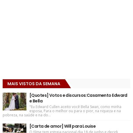
MAIS VISTOS DA SEMANA
[Quotes] Votos e discursos:Casamento Edward
e Bella
"Eu Edward Cullen aceito você Bella Swan, como minha
esposa, Para o melhor ou para o pior, na riqueza e na
pobreza, na saúde e na do...
[Carta de amor] Will para Louise
O filme tem estreia nacional dia 18 de junho e decidi