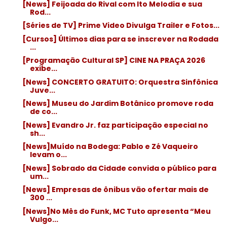
[News] Feijoada do Rival com Ito Melodia e sua
Rod...
[Séries de TV] Prime Video Divulga Trailer e Fotos...
[Cursos] Últimos dias para se inscrever na Rodada
...
[Programação Cultural SP] CINE NA PRAÇA 2026
exibe...
[News] CONCERTO GRATUITO: Orquestra Sinfônica
Juve...
[News] Museu do Jardim Botânico promove roda
de co...
[News] Evandro Jr. faz participação especial no
sh...
[News]Muído na Bodega: Pablo e Zé Vaqueiro
levam o...
[News] Sobrado da Cidade convida o público para
um...
[News] Empresas de ônibus vão ofertar mais de
300 ...
[News]No Mês do Funk, MC Tuto apresenta “Meu
Vulgo...