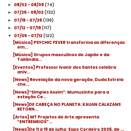
08/02 - 08/09
(74)
►
07/26 - 08/02
(132)
►
07/19 - 07/26
(136)
►
07/12 - 07/19
(117)
►
07/05 - 07/12
(122)
▼
[Música] PSYCHIC FEVER transforma as diferenças
em...
[Música] Grupos masculinos do Japão e da
Tailândia...
[Eventos] Professor Ivanir dos Santos celebra
aniv...
[News] Revelação da nova geração, Duda Estrela
che...
[News]“Simples Assim”: Mumuzinho para a
estação Ce...
[News]DE CABEÇA NO PLANETA: KAUAN CALAZANS
RETORN...
[Artes] MT Projetos de Arte apresenta
“ENTREMEIOS”...
[News]De 11 a 19 de julho: Expo Cordeiro 2026, de ...