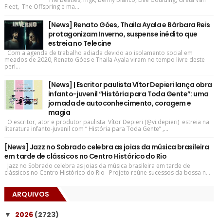
Fleet, The Offspring e ma...
[News] Renato Góes, Thaila Ayala e Bárbara Reis
protagonizam Inverno, suspense inédito que
estreia no Telecine
Com a agenda de trabalho adiada devido ao isolamento social em
meados de 2020, Renato Góes e Thaila Ayala viram no tempo livre deste
perí...
[News] | Escritor paulista Vítor Depieri lança obra
infanto-juvenil “História para Toda Gente”: uma
jornada de autoconhecimento, coragem e
magia
O escritor, ator e produtor paulista Vítor Depieri (@vi.depieri) estreia na
literatura infanto-juvenil com “ História para Toda Gente” ,...
[News] Jazz no Sobrado celebra as joias da música brasileira
em tarde de clássicos no Centro Histórico do Rio
Jazz no Sobrado celebra as joias da música brasileira em tarde de
clássicos no Centro Histórico do Rio Projeto reúne sucessos da bossa n...
ARQUIVOS
2026
(2723)
▼