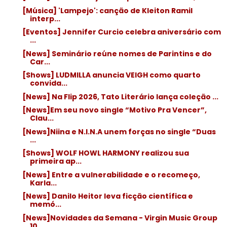
[Música] 'Lampejo': canção de Kleiton Ramil
interp...
[Eventos] Jennifer Curcio celebra aniversário com
...
[News] Seminário reúne nomes de Parintins e do
Car...
[Shows] LUDMILLA anuncia VEIGH como quarto
convida...
[News] Na Flip 2026, Tato Literário lança coleção ...
[News]Em seu novo single “Motivo Pra Vencer”,
Clau...
[News]Niina e N.I.N.A unem forças no single “Duas
...
[Shows] WOLF HOWL HARMONY realizou sua
primeira ap...
[News] Entre a vulnerabilidade e o recomeço,
Karla...
[News] Danilo Heitor leva ficção científica e
memó...
[News]Novidades da Semana - Virgin Music Group
10....