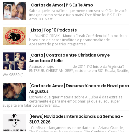
[Cartas de Amor] P.S Eu Te Amo
Sabe aquele livro/filme que mexe com seu ser? Onde você
imagina como seria e tudo mais? Este filme foi P.S Eu Te
Amo. <3 Nest...
[Lista] Top 10 Podcasts
1 – MUNDO FREAK Mundo Freak Confidencial é o podcast
brasileiro de casos insólitos e paranormalidade.
Apresentado por três integrantes...
[Carta] Contrato entre Christian Grey e
Anastacia Stelle
Assinado hoje, ____________de 2011 (“O Início da Vigência”)
ENTRE SR. CHRISTIAN GREY, residente em 301 Escala, Seattle,
WA 98889 (“...
[Cartas de Amor] Discurso fúnebre de Hazel para
Augustus.
Escrever qualquer matéria sobre A Culpa é das estrelas
certamente é para me emocionar, já que eu sou super
suspeita em falar ou escrever so...
[News]Novidades Internacionais da Semana -
31.07.2026
Confira os lançamentos e novidades de Ariana Grande,
The Beatles, mgk, benny blanco, Ellie Goulding, Greta Van