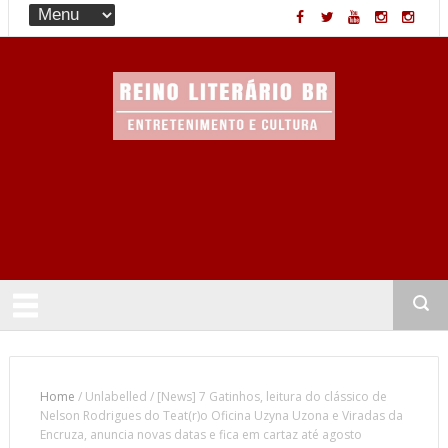
Entretenimento & Cultura
Home
/
Unlabelled
/
[News] 7 Gatinhos, leitura do clássico de
Nelson Rodrigues do Teat(r)o Oficina Uzyna Uzona e Viradas da
Encruza, anuncia novas datas e fica em cartaz até agosto