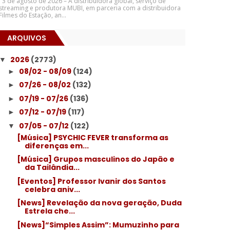
3 de agosto de 2026 – A distribuidora global, serviço de
streaming e produtora MUBI, em parceria com a distribuidora
Filmes do Estação, an...
ARQUIVOS
2026
(2773)
▼
08/02 - 08/09
(124)
►
07/26 - 08/02
(132)
►
07/19 - 07/26
(136)
►
07/12 - 07/19
(117)
►
07/05 - 07/12
(122)
▼
[Música] PSYCHIC FEVER transforma as
diferenças em...
[Música] Grupos masculinos do Japão e
da Tailândia...
[Eventos] Professor Ivanir dos Santos
celebra aniv...
[News] Revelação da nova geração, Duda
Estrela che...
[News]“Simples Assim”: Mumuzinho para