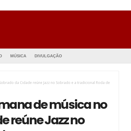
O
MÚSICA
DIVULGAÇÃO
obrado da Cidade reúne Jazz no Sobrado e a tradicional Roda de
emana de música no
e reúne Jazz no