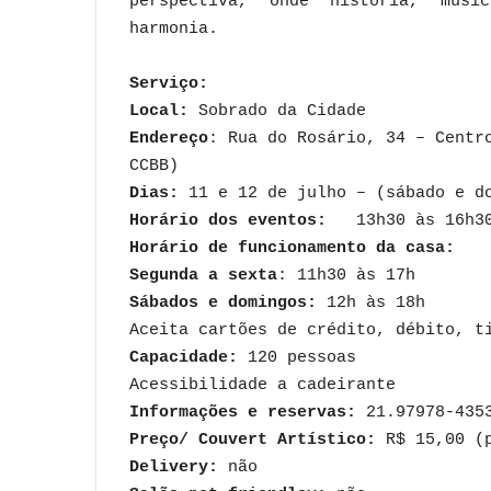
perspectiva, onde história, músi
harmonia.
Serviço:
Local:
Sobrado da Cidade
Endereço
: Rua do Rosário, 34 – Centr
CCBB)
Dias:
11 e 12 de julho – (sábado e d
Horário dos eventos:
13h30 às 16h3
Horário de funcionamento da casa:
Segunda a sexta
: 11h30 às 17h
Sábados e domingos:
12h às 18h
Aceita cartões de crédito, débito, t
Capacidade:
120 pessoas
Acessibilidade a cadeirante
Informações e reservas:
21.97978-435
Preço/ Couvert Artístico:
R$ 15,00 (p
Delivery:
não