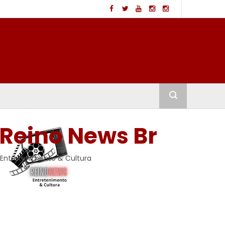
Reino News Br
Entretenimento & Cultura