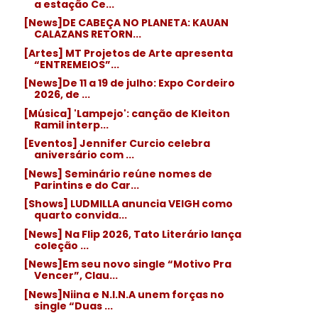
a estação Ce...
[News]DE CABEÇA NO PLANETA: KAUAN
CALAZANS RETORN...
[Artes] MT Projetos de Arte apresenta
“ENTREMEIOS”...
[News]De 11 a 19 de julho: Expo Cordeiro
2026, de ...
[Música] 'Lampejo': canção de Kleiton
Ramil interp...
[Eventos] Jennifer Curcio celebra
aniversário com ...
[News] Seminário reúne nomes de
Parintins e do Car...
[Shows] LUDMILLA anuncia VEIGH como
quarto convida...
[News] Na Flip 2026, Tato Literário lança
coleção ...
[News]Em seu novo single “Motivo Pra
Vencer”, Clau...
[News]Niina e N.I.N.A unem forças no
single “Duas ...