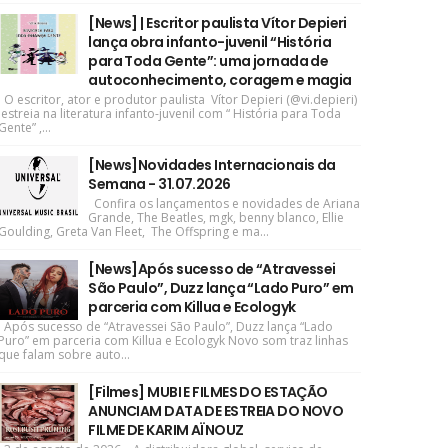
[News] | Escritor paulista Vítor Depieri
lança obra infanto-juvenil “História
para Toda Gente”: uma jornada de
autoconhecimento, coragem e magia
O escritor, ator e produtor paulista Vítor Depieri (@vi.depieri)
estreia na literatura infanto-juvenil com “ História para Toda
Gente” ,...
[News]Novidades Internacionais da
Semana - 31.07.2026
Confira os lançamentos e novidades de Ariana
Grande, The Beatles, mgk, benny blanco, Ellie
Goulding, Greta Van Fleet, The Offspring e ma...
[News]Após sucesso de “Atravessei
São Paulo”, Duzz lança “Lado Puro” em
parceria com Killua e Ecologyk
Após sucesso de “Atravessei São Paulo”, Duzz lança “Lado
Puro” em parceria com Killua e Ecologyk Novo som traz linhas
que falam sobre auto...
[Filmes] MUBI E FILMES DO ESTAÇÃO
ANUNCIAM DATA DE ESTREIA DO NOVO
FILME DE KARIM AÏNOUZ