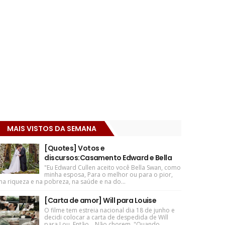
MAIS VISTOS DA SEMANA
[Quotes] Votos e
discursos:Casamento Edward e Bella
"Eu Edward Cullen aceito você Bella Swan, como
minha esposa, Para o melhor ou para o pior,
na riqueza e na pobreza, na saúde e na do...
[Carta de amor] Will para Louise
O filme tem estreia nacional dia 18 de junho e
decidi colocar a carta de despedida de Will
para Lou. Então... Não chorem. "Quando ...