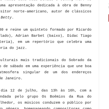
uma apresentação dedicada à obra de Benny
ositor norte-americano, autor de clássicos
 Betty
.
30 e reúne um quinteto formado por Ricardo
clado), Adrian Barbet (baixo), Didac Tiago
teria), em um repertório que celebra uma
ória do jazz.
ulturais mais tradicionais do Sobrado da
o de sábado em uma experiência que une boa
atmosfera singular de um dos endereços
de Janeiro.
 dia 12 de julho, das 13h às 16h, com a
andada pelo grupo Os Boêmios da Rua do
olhedor, os músicos conduzem o público por
o gênero, homenageando compositores como