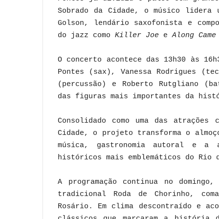
Sobrado da Cidade, o músico lidera 
Golson, lendário saxofonista e comp
do jazz como
Killer Joe
e
Along Came
O concerto acontece das 13h30 às 16h
Pontes (sax), Vanessa Rodrigues (te
(percussão) e Roberto Rutgliano (ba
das figuras mais importantes da hist
Consolidado como uma das atrações c
Cidade, o projeto transforma o almoç
música, gastronomia autoral e a 
históricos mais emblemáticos do Rio 
A programação continua no domingo,
tradicional Roda de Chorinho, com
Rosário. Em clima descontraído e ac
clássicos que marcaram a história d