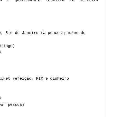
ca e gastronomia convivem em perfeita
o, Rio de Janeiro (a poucos passos do
omingo)
0
icket refeição, PIX e dinheiro
3
or pessoa)