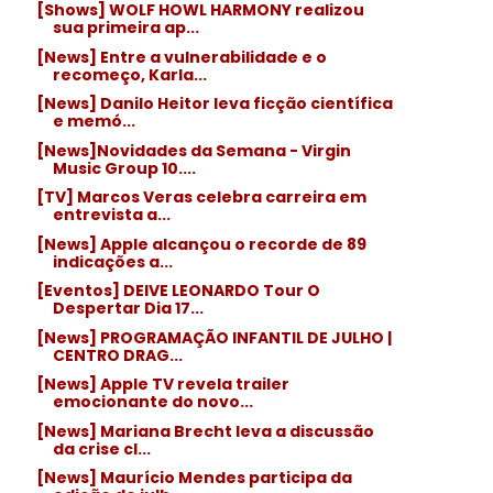
[Shows] WOLF HOWL HARMONY realizou
sua primeira ap...
[News] Entre a vulnerabilidade e o
recomeço, Karla...
[News] Danilo Heitor leva ficção científica
e memó...
[News]Novidades da Semana - Virgin
Music Group 10....
[TV] Marcos Veras celebra carreira em
entrevista a...
[News] Apple alcançou o recorde de 89
indicações a...
[Eventos] DEIVE LEONARDO Tour O
Despertar Dia 17...
[News] PROGRAMAÇÃO INFANTIL DE JULHO |
CENTRO DRAG...
[News] Apple TV revela trailer
emocionante do novo...
[News] Mariana Brecht leva a discussão
da crise cl...
[News] Maurício Mendes participa da