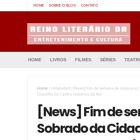
HOME
SOBRE O BLOG
CONTATO
Entretenimento & Cultura
HOME
LIVROS
FILMES
SÉRIES
TEATR
Home
/
Unlabelled
/
[News] Fim de semana de música no S
Chorinho no Centro Histórico do Rio
[News] Fim de s
Sobrado da Cidad