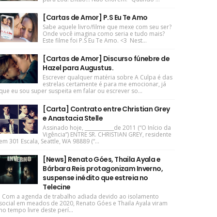
[Cartas de Amor] P.S Eu Te Amo
Sabe aquele livro/filme que mexe com seu ser?
Onde você imagina como seria e tudo mais?
Este filme foi P.S Eu Te Amo. <3 Nest...
[Cartas de Amor] Discurso fúnebre de
Hazel para Augustus.
Escrever qualquer matéria sobre A Culpa é das
estrelas certamente é para me emocionar, já
que eu sou super suspeita em falar ou escrever so...
[Carta] Contrato entre Christian Grey
e Anastacia Stelle
Assinado hoje, ____________de 2011 (“O Início da
Vigência”) ENTRE SR. CHRISTIAN GREY, residente
em 301 Escala, Seattle, WA 98889 (“...
[News] Renato Góes, Thaila Ayala e
Bárbara Reis protagonizam Inverno,
suspense inédito que estreia no
Telecine
Com a agenda de trabalho adiada devido ao isolamento
social em meados de 2020, Renato Góes e Thaila Ayala viram
no tempo livre deste perí...