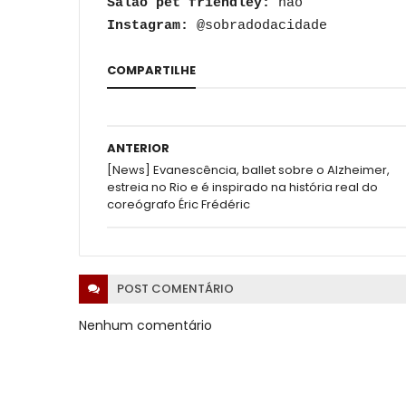
Salão pet friendley:
não
Instagram:
@sobradodacidade
COMPARTILHE
ANTERIOR
[News] Evanescência, ballet sobre o Alzheimer,
estreia no Rio e é inspirado na história real do
coreógrafo Éric Frédéric
POST
COMENTÁRIO
Nenhum comentário