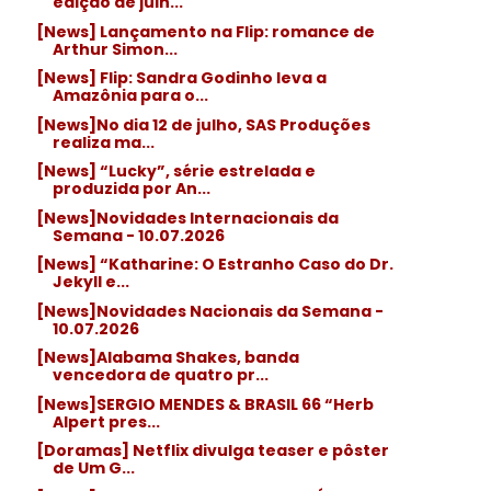
edição de julh...
[News] Lançamento na Flip: romance de
Arthur Simon...
[News] Flip: Sandra Godinho leva a
Amazônia para o...
[News]No dia 12 de julho, SAS Produções
realiza ma...
[News] “Lucky”, série estrelada e
produzida por An...
[News]Novidades Internacionais da
Semana - 10.07.2026
[News] “Katharine: O Estranho Caso do Dr.
Jekyll e...
[News]Novidades Nacionais da Semana -
10.07.2026
[News]Alabama Shakes, banda
vencedora de quatro pr...
[News]SERGIO MENDES & BRASIL 66 “Herb
Alpert pres...
[Doramas] Netflix divulga teaser e pôster
de Um G...