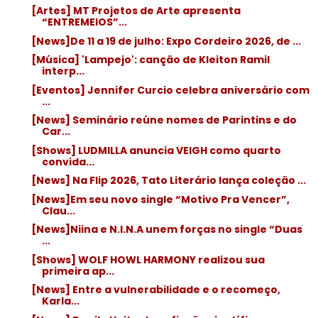
[Artes] MT Projetos de Arte apresenta
“ENTREMEIOS”...
[News]De 11 a 19 de julho: Expo Cordeiro 2026, de ...
[Música] 'Lampejo': canção de Kleiton Ramil
interp...
[Eventos] Jennifer Curcio celebra aniversário com
...
[News] Seminário reúne nomes de Parintins e do
Car...
[Shows] LUDMILLA anuncia VEIGH como quarto
convida...
[News] Na Flip 2026, Tato Literário lança coleção ...
[News]Em seu novo single “Motivo Pra Vencer”,
Clau...
[News]Niina e N.I.N.A unem forças no single “Duas
...
[Shows] WOLF HOWL HARMONY realizou sua
primeira ap...
[News] Entre a vulnerabilidade e o recomeço,
Karla...