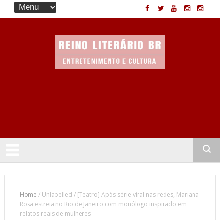
Entretenimento & Cultura
Home
/
Unlabelled
/
[Teatro] Após série viral nas redes, Mariana
Rosa estreia no Rio de Janeiro com monólogo inspirado em
relatos reais de mulheres