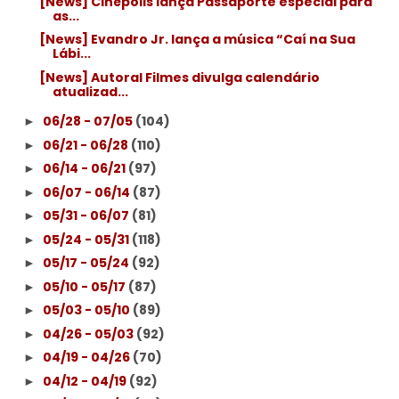
[News] Cinépolis lança Passaporte especial para
as...
[News] Evandro Jr. lança a música “Caí na Sua
Lábi...
[News] Autoral Filmes divulga calendário
atualizad...
06/28 - 07/05
(104)
►
06/21 - 06/28
(110)
►
06/14 - 06/21
(97)
►
06/07 - 06/14
(87)
►
05/31 - 06/07
(81)
►
05/24 - 05/31
(118)
►
05/17 - 05/24
(92)
►
05/10 - 05/17
(87)
►
05/03 - 05/10
(89)
►
04/26 - 05/03
(92)
►
04/19 - 04/26
(70)
►
04/12 - 04/19
(92)
►