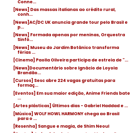
Conne...
[News] Das massas italianas ao crédito rural,
conh...
[News]AC/DC UK anuncia grande tour pelo Brasil e
p...
[News] Formada apenas por meninas, Orquestra
Sinfô...
[News] Museu do Jardim Botânico transforma
férias ...
[Cinema] Paolla Oliveira participa de estreia de "...
[News]Documentário sobre Ignácio de Loyola
Brandão...
[Cursos] Sesc abre 224 vagas gratuitas para
formaç...
[Eventos] Em sua maior edição, Anime Friends bate
...
[Artes plásticas] Últimos dias - Gabriel Haddad e ...
[Música] WOLF HOWL HARMONY chega ao Brasil
para o ...
[Resenha] Sangue e magia, de Shim Neoul