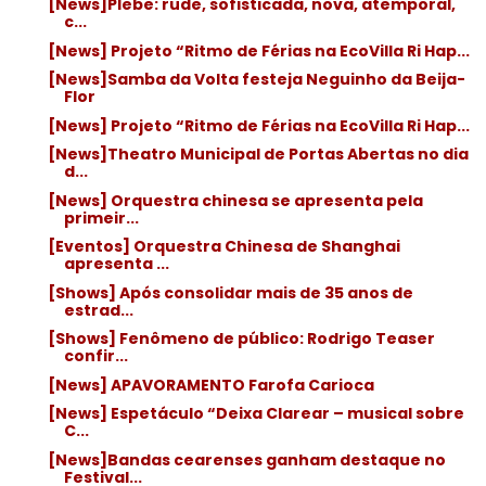
[News]Plebe: rude, sofisticada, nova, atemporal,
c...
[News] Projeto “Ritmo de Férias na EcoVilla Ri Hap...
[News]Samba da Volta festeja Neguinho da Beija-
Flor
[News] Projeto “Ritmo de Férias na EcoVilla Ri Hap...
[News]Theatro Municipal de Portas Abertas no dia
d...
[News] Orquestra chinesa se apresenta pela
primeir...
[Eventos] Orquestra Chinesa de Shanghai
apresenta ...
[Shows] Após consolidar mais de 35 anos de
estrad...
[Shows] Fenômeno de público: Rodrigo Teaser
confir...
[News] APAVORAMENTO Farofa Carioca
[News] Espetáculo “Deixa Clarear – musical sobre
C...
[News]Bandas cearenses ganham destaque no
Festival...