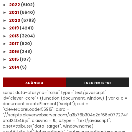
2022
(6102)
►
2021
(5640)
►
2020
(5783)
►
2019
(4241)
►
2018
(3204)
►
2017
(820)
►
2016
(248)
►
2015
(107)
►
2014
(5)
►
ANÚNCIO
INSCREVER-SE
script data-cfasync="false" type="text/javascript"
id="clever-core"> (function (document, window) { var a, c =
document.createElement("script"); c.id =
"CleverCoreLoader55915"; c.src =
"//scripts.cleverwebserver.com/a3b76b304a2df66e077274f
afa124b49.js"; c.async = !0; c.type = "text/javascript";
c.setAttribute("data-target", window.name);
c.setAttribute("data-callback", "put-your-callback-macro-