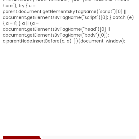
here"); try { a =
parent.document.getElementsByTagName("script")[0] ||
document.getElementsByTagName("script")[0]; } catch (e)
{ a = !1; } a || (a =
document.getElementsByTagName("head")[0] ||
document.getElementsByTagName("body")[0]);
a.parentNode.insertBefore(c, a); })(document, window);