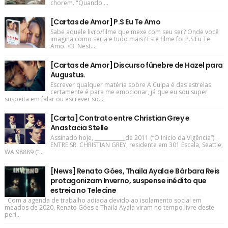
chorem. "Quando ...
[Cartas de Amor] P.S Eu Te Amo
Sabe aquele livro/filme que mexe com seu ser? Onde você
imagina como seria e tudo mais? Este filme foi P.S Eu Te
Amo. <3 Nest...
[Cartas de Amor] Discurso fúnebre de Hazel para
Augustus.
Escrever qualquer matéria sobre A Culpa é das estrelas
certamente é para me emocionar, já que eu sou super
suspeita em falar ou escrever so...
[Carta] Contrato entre Christian Grey e
Anastacia Stelle
Assinado hoje, ____________de 2011 (“O Início da Vigência”)
ENTRE SR. CHRISTIAN GREY, residente em 301 Escala, Seattle,
WA 98889 (“...
[News] Renato Góes, Thaila Ayala e Bárbara Reis
protagonizam Inverno, suspense inédito que
estreia no Telecine
Com a agenda de trabalho adiada devido ao isolamento social em
meados de 2020, Renato Góes e Thaila Ayala viram no tempo livre deste
perí...