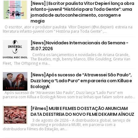
[News] | Escritor paulista Vítor Depieri lança obra
infanto-juvenil “História para Toda Gente”: uma
jornada de autoconhecimento, coragem e
magia
O escritor, ator e produtor paulista Vítor Depieri (@vi.depieri) estreia na
literatura infanto-juvenil com “ História para Toda Gente” ,...
[News]Novidades Internacionais da Semana -
31.07.2026
Confira os lançamentos e novidades de Ariana Grande,
The Beatles, mgk, benny blanco, Ellie Goulding, Greta Van
Fleet, The Offspring e ma...
[News]Após sucesso de “Atravessei São Paulo”,
Duzz lança “Lado Puro” em parceria com Killua e
Ecologyk
Após sucesso de “Atravessei São Paulo”, Duzz lança “Lado Puro” em
parceria com Killua e Ecologyk Novo som traz linhas que falam sobre auto...
[Filmes] MUBI E FILMES DO ESTAÇÃO ANUNCIAM
DATA DE ESTREIA DO NOVO FILME DE KARIM AÏNOUZ
3 de agosto de 2026 – A distribuidora global, serviço de
streaming e produtora MUBI, em parceria com a
distribuidora Filmes do Estação, an...