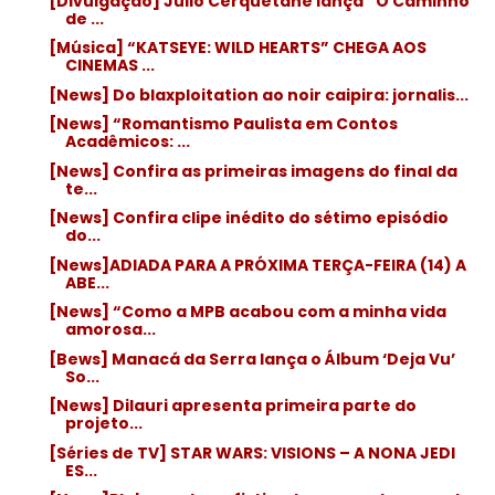
[Divulgação] Julio Cerquetane lança “O Caminho
de ...
[Música] “KATSEYE: WILD HEARTS” CHEGA AOS
CINEMAS ...
[News] Do blaxploitation ao noir caipira: jornalis...
[News] “Romantismo Paulista em Contos
Acadêmicos: ...
[News] Confira as primeiras imagens do final da
te...
[News] Confira clipe inédito do sétimo episódio
do...
[News]ADIADA PARA A PRÓXIMA TERÇA-FEIRA (14) A
ABE...
[News] “Como a MPB acabou com a minha vida
amorosa...
[Bews] Manacá da Serra lança o Álbum ‘Deja Vu’
So...
[News] Dilauri apresenta primeira parte do
projeto...
[Séries de TV] STAR WARS: VISIONS – A NONA JEDI
ES...