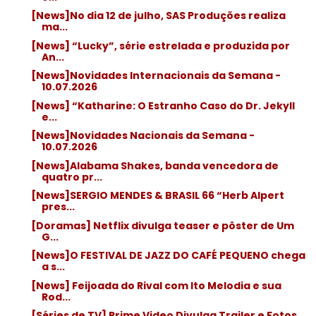
[News]No dia 12 de julho, SAS Produções realiza
ma...
[News] “Lucky”, série estrelada e produzida por
An...
[News]Novidades Internacionais da Semana -
10.07.2026
[News] “Katharine: O Estranho Caso do Dr. Jekyll
e...
[News]Novidades Nacionais da Semana -
10.07.2026
[News]Alabama Shakes, banda vencedora de
quatro pr...
[News]SERGIO MENDES & BRASIL 66 “Herb Alpert
pres...
[Doramas] Netflix divulga teaser e pôster de Um
G...
[News]O FESTIVAL DE JAZZ DO CAFÉ PEQUENO chega
a s...
[News] Feijoada do Rival com Ito Melodia e sua
Rod...
[Séries de TV] Prime Video Divulga Trailer e Fotos...