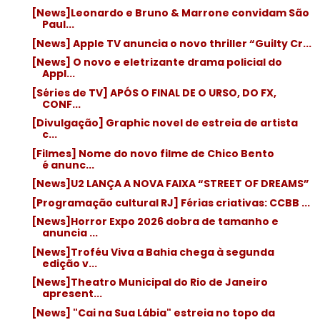
[News]Leonardo e Bruno & Marrone convidam São
Paul...
[News] Apple TV anuncia o novo thriller “Guilty Cr...
[News] O novo e eletrizante drama policial do
Appl...
[Séries de TV] APÓS O FINAL DE O URSO, DO FX,
CONF...
[Divulgação] Graphic novel de estreia de artista
c...
[Filmes] Nome do novo filme de Chico Bento
é anunc...
[News]U2 LANÇA A NOVA FAIXA “STREET OF DREAMS”
[Programação cultural RJ] Férias criativas: CCBB ...
[News]Horror Expo 2026 dobra de tamanho e
anuncia ...
[News]Troféu Viva a Bahia chega à segunda
edição v...
[News]Theatro Municipal do Rio de Janeiro
apresent...
[News] "Cai na Sua Lábia" estreia no topo da