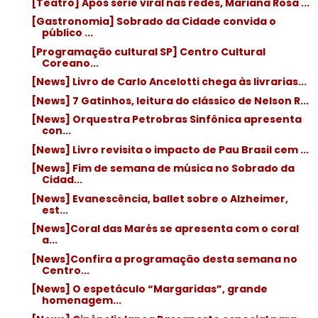
[Teatro] Após série viral nas redes, Mariana Rosa ...
[Gastronomia] Sobrado da Cidade convida o
público ...
[Programação cultural SP] Centro Cultural
Coreano...
[News] Livro de Carlo Ancelotti chega às livrarias...
[News] 7 Gatinhos, leitura do clássico de Nelson R...
[News] Orquestra Petrobras Sinfônica apresenta
con...
[News] Livro revisita o impacto de Pau Brasil cem ...
[News] Fim de semana de música no Sobrado da
Cidad...
[News] Evanescência, ballet sobre o Alzheimer,
est...
[News]Coral das Marés se apresenta com o coral
a...
[News]Confira a programação desta semana no
Centro...
[News] O espetáculo “Margaridas”, grande
homenagem...