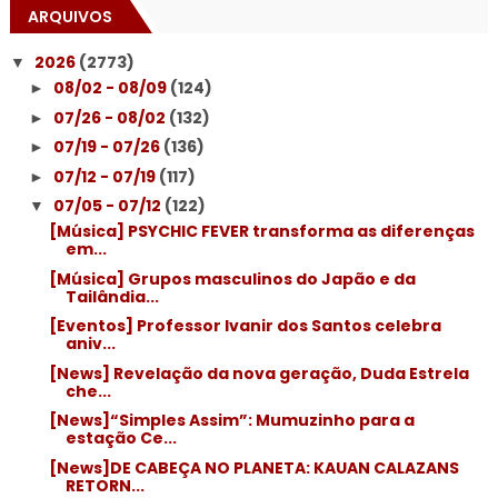
ARQUIVOS
2026
(2773)
▼
08/02 - 08/09
(124)
►
07/26 - 08/02
(132)
►
07/19 - 07/26
(136)
►
07/12 - 07/19
(117)
►
07/05 - 07/12
(122)
▼
[Música] PSYCHIC FEVER transforma as diferenças
em...
[Música] Grupos masculinos do Japão e da
Tailândia...
[Eventos] Professor Ivanir dos Santos celebra
aniv...
[News] Revelação da nova geração, Duda Estrela
che...
[News]“Simples Assim”: Mumuzinho para a
estação Ce...
[News]DE CABEÇA NO PLANETA: KAUAN CALAZANS
RETORN...