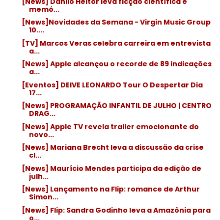
[News] Danilo Heitor leva ficção científica e
memó...
[News]Novidades da Semana - Virgin Music Group
10....
[TV] Marcos Veras celebra carreira em entrevista
a...
[News] Apple alcançou o recorde de 89 indicações
a...
[Eventos] DEIVE LEONARDO Tour O Despertar Dia
17...
[News] PROGRAMAÇÃO INFANTIL DE JULHO | CENTRO
DRAG...
[News] Apple TV revela trailer emocionante do
novo...
[News] Mariana Brecht leva a discussão da crise
cl...
[News] Maurício Mendes participa da edição de
julh...
[News] Lançamento na Flip: romance de Arthur
Simon...
[News] Flip: Sandra Godinho leva a Amazônia para
o...