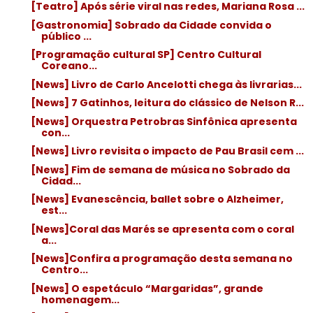
[Teatro] Após série viral nas redes, Mariana Rosa ...
[Gastronomia] Sobrado da Cidade convida o
público ...
[Programação cultural SP] Centro Cultural
Coreano...
[News] Livro de Carlo Ancelotti chega às livrarias...
[News] 7 Gatinhos, leitura do clássico de Nelson R...
[News] Orquestra Petrobras Sinfônica apresenta
con...
[News] Livro revisita o impacto de Pau Brasil cem ...
[News] Fim de semana de música no Sobrado da
Cidad...
[News] Evanescência, ballet sobre o Alzheimer,
est...
[News]Coral das Marés se apresenta com o coral
a...
[News]Confira a programação desta semana no
Centro...
[News] O espetáculo “Margaridas”, grande
homenagem...