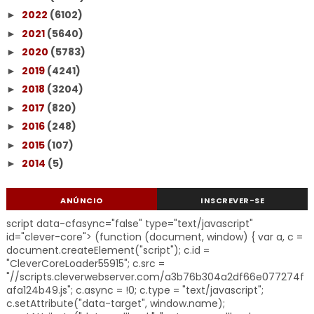
2022
(6102)
►
2021
(5640)
►
2020
(5783)
►
2019
(4241)
►
2018
(3204)
►
2017
(820)
►
2016
(248)
►
2015
(107)
►
2014
(5)
►
ANÚNCIO
INSCREVER-SE
script data-cfasync="false" type="text/javascript"
id="clever-core"> (function (document, window) { var a, c =
document.createElement("script"); c.id =
"CleverCoreLoader55915"; c.src =
"//scripts.cleverwebserver.com/a3b76b304a2df66e077274f
afa124b49.js"; c.async = !0; c.type = "text/javascript";
c.setAttribute("data-target", window.name);