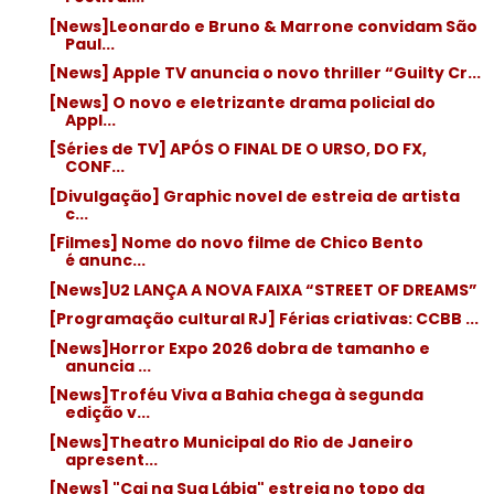
[News]Leonardo e Bruno & Marrone convidam São
Paul...
[News] Apple TV anuncia o novo thriller “Guilty Cr...
[News] O novo e eletrizante drama policial do
Appl...
[Séries de TV] APÓS O FINAL DE O URSO, DO FX,
CONF...
[Divulgação] Graphic novel de estreia de artista
c...
[Filmes] Nome do novo filme de Chico Bento
é anunc...
[News]U2 LANÇA A NOVA FAIXA “STREET OF DREAMS”
[Programação cultural RJ] Férias criativas: CCBB ...
[News]Horror Expo 2026 dobra de tamanho e
anuncia ...
[News]Troféu Viva a Bahia chega à segunda
edição v...
[News]Theatro Municipal do Rio de Janeiro
apresent...
[News] "Cai na Sua Lábia" estreia no topo da