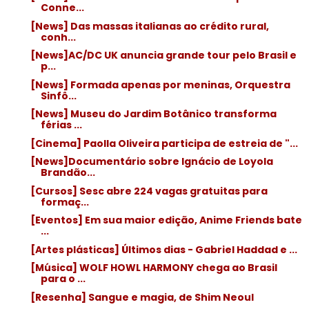
Conne...
[News] Das massas italianas ao crédito rural,
conh...
[News]AC/DC UK anuncia grande tour pelo Brasil e
p...
[News] Formada apenas por meninas, Orquestra
Sinfô...
[News] Museu do Jardim Botânico transforma
férias ...
[Cinema] Paolla Oliveira participa de estreia de "...
[News]Documentário sobre Ignácio de Loyola
Brandão...
[Cursos] Sesc abre 224 vagas gratuitas para
formaç...
[Eventos] Em sua maior edição, Anime Friends bate
...
[Artes plásticas] Últimos dias - Gabriel Haddad e ...
[Música] WOLF HOWL HARMONY chega ao Brasil
para o ...
[Resenha] Sangue e magia, de Shim Neoul