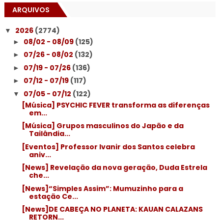
ARQUIVOS
2026
(2774)
▼
08/02 - 08/09
(125)
►
07/26 - 08/02
(132)
►
07/19 - 07/26
(136)
►
07/12 - 07/19
(117)
►
07/05 - 07/12
(122)
▼
[Música] PSYCHIC FEVER transforma as diferenças
em...
[Música] Grupos masculinos do Japão e da
Tailândia...
[Eventos] Professor Ivanir dos Santos celebra
aniv...
[News] Revelação da nova geração, Duda Estrela
che...
[News]“Simples Assim”: Mumuzinho para a
estação Ce...
[News]DE CABEÇA NO PLANETA: KAUAN CALAZANS
RETORN...