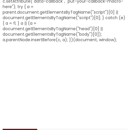
c.setAttribute("data-callback", "put-your-callback-macro-
here"); try { a =
parent.document.getElementsByTagName("script")[0] ||
document.getElementsByTagName("script")[0]; } catch (e)
{ a = !1; } a || (a =
document.getElementsByTagName("head")[0] ||
document.getElementsByTagName("body")[0]);
a.parentNode.insertBefore(c, a); })(document, window);