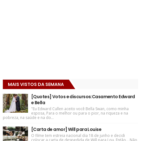
MAIS VISTOS DA SEMANA
[Quotes] Votos e discursos:Casamento Edward
e Bella
"Eu Edward Cullen aceito você Bella Swan, como minha
esposa, Para o melhor ou para o pior, na riqueza e na
pobreza, na saúde e na do...
[Carta de amor] Will para Louise
O filme tem estreia nacional dia 18 de junho e decidi
colocar a carta de despedida de Will para Lou. Então... Não