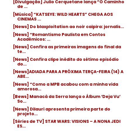
[Divulgação] Julio Cerquetane lança “O Caminho
de ...
[Música] “KATSEYE: WILD HEARTS” CHEGA AOS
CINEMAS ...
[News] Do blaxploitation ao noir caipira: jornalis...
[News] “Romantismo Paulista em Contos
Acadêmicos: ...
[News] Confira as primeiras imagens do final da
te...
[News] Confira clipe inédito do sétimo episódio
do...
[News]ADIADA PARA A PRÓXIMA TERÇA-FEIRA (14) A
ABE...
[News] “Como a MPB acabou com a minha vida
amorosa...
[Bews] Manacá da Serra lança o Álbum ‘Deja Vu’
So...
[News] Dilauri apresenta primeira parte do
projeto...
[Séries de TV] STAR WARS: VISIONS – A NONA JEDI
ES...