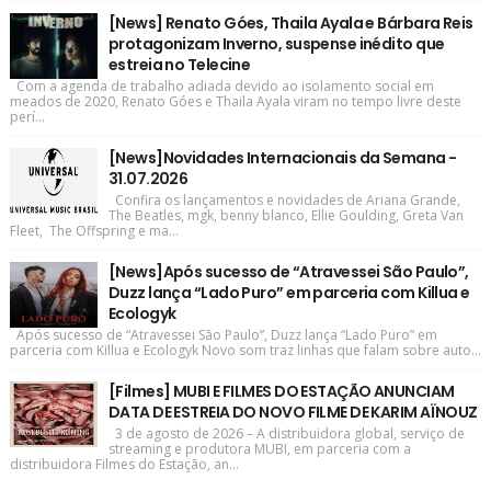
[News] Renato Góes, Thaila Ayala e Bárbara Reis
protagonizam Inverno, suspense inédito que
estreia no Telecine
Com a agenda de trabalho adiada devido ao isolamento social em
meados de 2020, Renato Góes e Thaila Ayala viram no tempo livre deste
perí...
[News]Novidades Internacionais da Semana -
31.07.2026
Confira os lançamentos e novidades de Ariana Grande,
The Beatles, mgk, benny blanco, Ellie Goulding, Greta Van
Fleet, The Offspring e ma...
[News]Após sucesso de “Atravessei São Paulo”,
Duzz lança “Lado Puro” em parceria com Killua e
Ecologyk
Após sucesso de “Atravessei São Paulo”, Duzz lança “Lado Puro” em
parceria com Killua e Ecologyk Novo som traz linhas que falam sobre auto...
[Filmes] MUBI E FILMES DO ESTAÇÃO ANUNCIAM
DATA DE ESTREIA DO NOVO FILME DE KARIM AÏNOUZ
3 de agosto de 2026 – A distribuidora global, serviço de
streaming e produtora MUBI, em parceria com a
distribuidora Filmes do Estação, an...