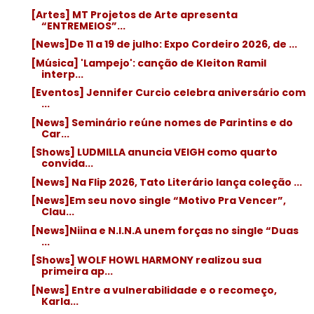
[Artes] MT Projetos de Arte apresenta
“ENTREMEIOS”...
[News]De 11 a 19 de julho: Expo Cordeiro 2026, de ...
[Música] 'Lampejo': canção de Kleiton Ramil
interp...
[Eventos] Jennifer Curcio celebra aniversário com
...
[News] Seminário reúne nomes de Parintins e do
Car...
[Shows] LUDMILLA anuncia VEIGH como quarto
convida...
[News] Na Flip 2026, Tato Literário lança coleção ...
[News]Em seu novo single “Motivo Pra Vencer”,
Clau...
[News]Niina e N.I.N.A unem forças no single “Duas
...
[Shows] WOLF HOWL HARMONY realizou sua
primeira ap...
[News] Entre a vulnerabilidade e o recomeço,
Karla...