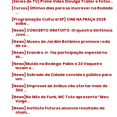
[Séries de TV] Prime Video Divulga Trailer e Fotos...
[Cursos] Últimos dias para se inscrever na Rodada
...
[Programação Cultural SP] CINE NA PRAÇA 2026
exibe...
[News] CONCERTO GRATUITO: Orquestra Sinfônica
Juve...
[News] Museu do Jardim Botânico promove roda
de co...
[News] Evandro Jr. faz participação especial no
sh...
[News]Muído na Bodega: Pablo e Zé Vaqueiro
levam o...
[News] Sobrado da Cidade convida o público para
um...
[News] Empresas de ônibus vão ofertar mais de
300 ...
[News]No Mês do Funk, MC Tuto apresenta “Meu
Vulgo...
[News] Instituto Futuros anuncia resultado da
cham...