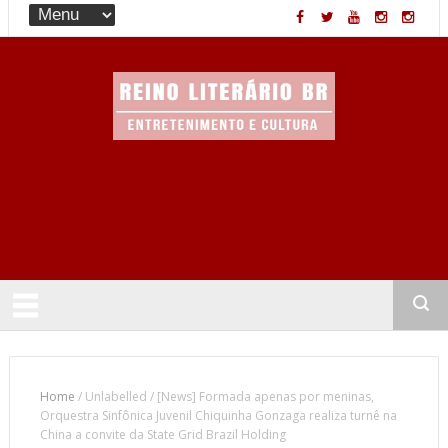
Entretenimento & Cultura
Home
/
Unlabelled
/
[News] Formada apenas por meninas,
Orquestra Sinfônica Juvenil Chiquinha Gonzaga realiza turnê na
China a convite da State Grid Brazil Holding