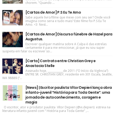
chorem. "Quando ...
[Cartas de Amor] P.S Eu Te Amo
Sabe aquele livro/filme que mexe com seu ser? Onde você
imagina como seria e tudo mais? Este filme foi P.S Eu Te
Amo. <3 Nest...
[Cartas de Amor] Discurso fúnebre de Hazel para
Augustus.
Escrever qualquer matéria sobre A Culpa é das estrelas
certamente é para me emocionar, já que eu sou super
suspeita em falar ou escrever so...
[Carta] Contrato entre Christian Grey e
Anastacia Stelle
Assinado hoje, ____________de 2011 (“O Início da Vigência”)
ENTRE SR. CHRISTIAN GREY, residente em 301 Escala, Seattle,
WA 98889 (“...
[News] | Escritor paulista Vítor Depieri lança obra
infanto-juvenil “História para Toda Gente”: uma
jornada de autoconhecimento, coragem e
magia
O escritor, ator e produtor paulista Vítor Depieri (@vi.depieri) estreia na
literatura infanto-juvenil com “ História para Toda Gente” ,...