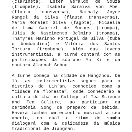
(clarineta), Ester Geraldo de Souza
(trompete), Isabela Saraiva von Abel
(flauta transversa), Nathaly Joyce
Rangel da Silva (flauta transversa),
Maria Moralez Silva (fagote), Micaella
de Lima Gabriel de Moraes (trompa),
Júlia do Nascimento Belmiro (trompa),
Thamyres Marinho Portugal da Silva (tuba
e bombardino) e Vitória dos Santos
Tortura (trombone). Além das jovens
instrumentistas, a turnê contará com as
participações da soprano Yu Xi e da
cantora Alannah Schuu.
A turnê começa na cidade de Hangzhou. De
lá, as instrumentistas seguem para o
distrito de Lin'an, conhecido como a
“cidade na floresta”, onde conhecerão a
cultura do chá no College of Tea Science
and Tea Culture, ao participar da
cerimônia Song de preparo da bebida.
Haverá também um encontro musical a céu
aberto, no qual o ritmo do samba
dialogará com a delicadeza da música
tradicional de Jiangnan.