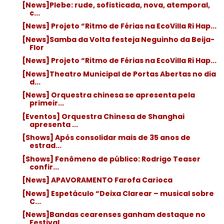
[News]Plebe: rude, sofisticada, nova, atemporal,
c...
[News] Projeto “Ritmo de Férias na EcoVilla Ri Hap...
[News]Samba da Volta festeja Neguinho da Beija-
Flor
[News] Projeto “Ritmo de Férias na EcoVilla Ri Hap...
[News]Theatro Municipal de Portas Abertas no dia
d...
[News] Orquestra chinesa se apresenta pela
primeir...
[Eventos] Orquestra Chinesa de Shanghai
apresenta ...
[Shows] Após consolidar mais de 35 anos de
estrad...
[Shows] Fenômeno de público: Rodrigo Teaser
confir...
[News] APAVORAMENTO Farofa Carioca
[News] Espetáculo “Deixa Clarear – musical sobre
C...
[News]Bandas cearenses ganham destaque no
Festival...