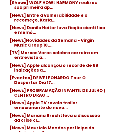
[Shows] WOLF HOWL HARMONY realizou
sua primeira ap...
[News] Entre a vulnerabilidade e o
recomeço, Karla...
[News] Danilo Heitor leva ficção científica
e memó...
[News]Novidades da Semana - Virgin
Music Group 10....
[TV] Marcos Veras celebra carreira em
entrevista a...
[News] Apple alcançou o recorde de 89
indicações a...
[Eventos] DEIVE LEONARDO Tour O
Despertar Dia 17...
[News] PROGRAMAÇÃO INFANTIL DE JULHO |
CENTRO DRAG...
[News] Apple TV revela trailer
emocionante do novo...
[News] Mariana Brecht leva a discussão
da crise cl...
[News] Maurício Mendes participa da