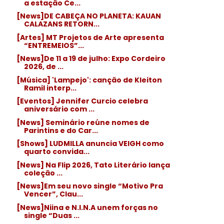
a estação Ce...
[News]DE CABEÇA NO PLANETA: KAUAN
CALAZANS RETORN...
[Artes] MT Projetos de Arte apresenta
“ENTREMEIOS”...
[News]De 11 a 19 de julho: Expo Cordeiro
2026, de ...
[Música] 'Lampejo': canção de Kleiton
Ramil interp...
[Eventos] Jennifer Curcio celebra
aniversário com ...
[News] Seminário reúne nomes de
Parintins e do Car...
[Shows] LUDMILLA anuncia VEIGH como
quarto convida...
[News] Na Flip 2026, Tato Literário lança
coleção ...
[News]Em seu novo single “Motivo Pra
Vencer”, Clau...
[News]Niina e N.I.N.A unem forças no
single “Duas ...