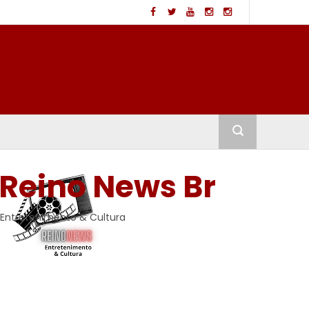
Reino News Br
Entretenimento & Cultura