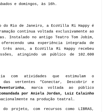
ábados e domingos, às 16h. 
o do Rio de Janeiro, a EcoVilla Ri Happy é 
ramação contínua voltada exclusivamente ao 
as. Instalado no antigo Teatro Tom Jobim, 
ferecendo uma experiência integrada de 
 três anos, a EcoVilla Ri Happy recebeu 
sões, atingindo um público de 102.600 
cia com atividades que estimulam o 
 das vertentes “Conectar, Descobrir e 
Aventurinha
, marca voltada ao público 
comandada por Aniela Jordan, Luiz Calainho 
nacionalmente na produção teatral
.
 do projeto, com recursos como LIBRAS, 