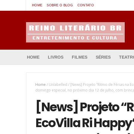
HOME
SOBRE O BLOG
CONTATO
Entretenimento & Cultura
HOME
LIVROS
FILMES
SÉRIES
TEATR
Home
/
Unlabelled
/
[News] Projeto “Ritmo de Férias na Ec
domingo especial, no próximo dia 12 de julho, com brinca
[News] Projeto “R
EcoVilla Ri Happy