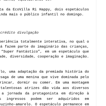
ta da EcoVilla Ri Happy, dois espetáculos 
inda mais o público infantil no domingo. 
 crédito divulgação 
periência totalmente interativa, no qual o 
á fazem parte do imaginário das crianças, 
 “Super Fantástico”, em um espetáculo que 
ade, diversidade, cooperação e imaginação. 
lo, uma adaptação da premiada história do 
saga de uma menina que vive dominada pelo 
incar, dormir ou comer. Em uma montagem 
talentosas atrizes dão vida aos diversos 
 a jornada da protagonista em direção à 
superação de seus temores.  Os ingressos podem ser adquiridos em 
euzinho-amarelo
. O espetáculo permanece em 