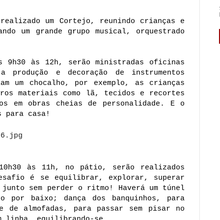
realizado um Cortejo, reunindo crianças e 
ando um grande grupo musical, orquestrado 
s 9h30 às 12h, serão ministradas oficinas 
a produção e decoração de instrumentos 
am um chocalho, por exemplo, as crianças 
ros materiais como lã, tecidos e recortes 
os em obras cheias de personalidade. E o 
s para casa! 
0h30 às 11h, no pátio, serão realizados 
esafio é se equilibrar, explorar, superar 
 junto sem perder o ritmo! Haverá um túnel 
o por baixo; dança dos banquinhos, para 
e de almofadas, para passar sem pisar no 
m linha, equilibrando-se.  