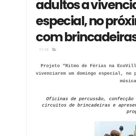
adultos a viven
especial, no próxi
com brincadeiras
11:19
Projeto “Ritmo de Férias na EcoVill
vivenciarem um domingo especial, no p
músic
Oficinas de percussão, confecção 
circuitos de brincadeiras e aprese
pro