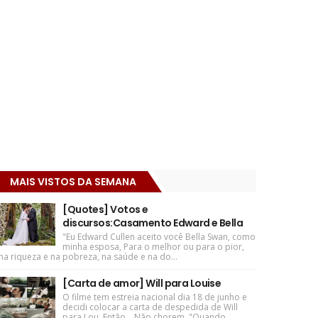
MAIS VISTOS DA SEMANA
[Quotes] Votos e
discursos:Casamento Edward e Bella
"Eu Edward Cullen aceito você Bella Swan, como
minha esposa, Para o melhor ou para o pior,
na riqueza e na pobreza, na saúde e na do...
[Carta de amor] Will para Louise
O filme tem estreia nacional dia 18 de junho e
decidi colocar a carta de despedida de Will
para Lou. Então... Não chorem. "Quando ...