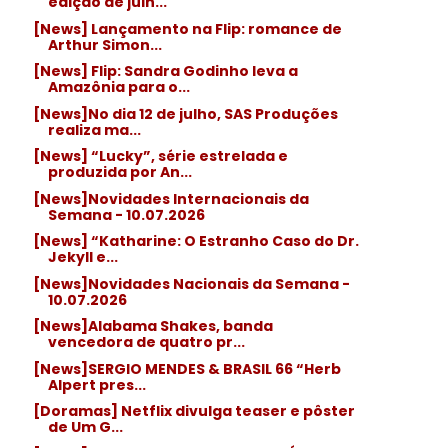
edição de julh...
[News] Lançamento na Flip: romance de
Arthur Simon...
[News] Flip: Sandra Godinho leva a
Amazônia para o...
[News]No dia 12 de julho, SAS Produções
realiza ma...
[News] “Lucky”, série estrelada e
produzida por An...
[News]Novidades Internacionais da
Semana - 10.07.2026
[News] “Katharine: O Estranho Caso do Dr.
Jekyll e...
[News]Novidades Nacionais da Semana -
10.07.2026
[News]Alabama Shakes, banda
vencedora de quatro pr...
[News]SERGIO MENDES & BRASIL 66 “Herb
Alpert pres...
[Doramas] Netflix divulga teaser e pôster
de Um G...