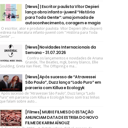
[News] | Escritor paulista Vítor Depieri
lança obra infanto-juvenil “História
para Toda Gente”: uma jornada de
autoconhecimento, coragem e magia
O escritor, ator e produtor paulista Vítor Depieri (@vi.depieri)
estreia na literatura infanto-juvenil com “ História para Toda
Gente” ,...
[News]Novidades Internacionais da
Semana - 31.07.2026
Confira os lançamentos e novidades de Ariana
Grande, The Beatles, mgk, benny blanco, Ellie
Goulding, Greta Van Fleet, The Offspring e ma...
[News]Após sucesso de “Atravessei
São Paulo”, Duzz lança “Lado Puro” em
parceria com Killua e Ecologyk
Após sucesso de “Atravessei São Paulo”, Duzz lança “Lado
Puro” em parceria com Killua e Ecologyk Novo som traz linhas
que falam sobre auto...
[Filmes] MUBI E FILMES DO ESTAÇÃO
ANUNCIAM DATA DE ESTREIA DO NOVO
FILME DE KARIM AÏNOUZ