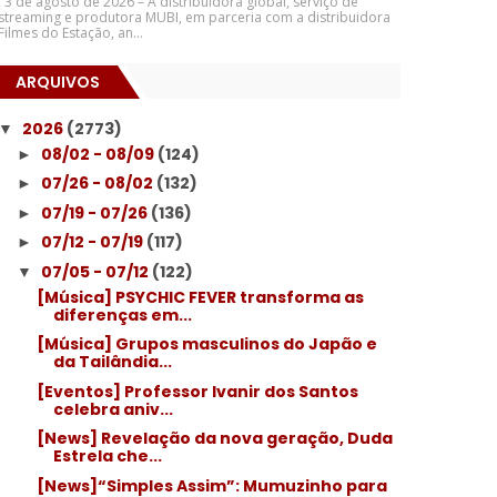
3 de agosto de 2026 – A distribuidora global, serviço de
streaming e produtora MUBI, em parceria com a distribuidora
Filmes do Estação, an...
ARQUIVOS
2026
(2773)
▼
08/02 - 08/09
(124)
►
07/26 - 08/02
(132)
►
07/19 - 07/26
(136)
►
07/12 - 07/19
(117)
►
07/05 - 07/12
(122)
▼
[Música] PSYCHIC FEVER transforma as
diferenças em...
[Música] Grupos masculinos do Japão e
da Tailândia...
[Eventos] Professor Ivanir dos Santos
celebra aniv...
[News] Revelação da nova geração, Duda
Estrela che...
[News]“Simples Assim”: Mumuzinho para