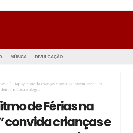
O
MÚSICA
DIVULGAÇÃO
oVilla Ri Happy” convida crianças e adultos a vivenciarem um
deiras, música e alegria
itmo de Férias na
” convida crianças e