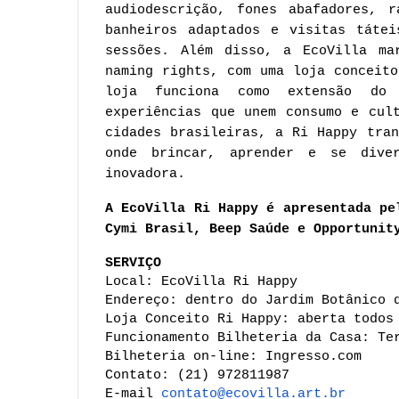
audiodescrição, fones abafadores, r
banheiros adaptados e visitas tátei
sessões. Além disso, a EcoVilla ma
naming rights, com uma loja conceito
loja funciona como extensão do 
experiências que unem consumo e cul
cidades brasileiras, a Ri Happy tran
onde brincar, aprender e se diver
inovadora.
A EcoVilla Ri Happy é apresentada pe
Cymi Brasil, Beep Saúde e Opportunit
SERVIÇO
Local: EcoVilla Ri Happy
Endereço: dentro do Jardim Botânico 
Loja Conceito Ri Happy: aberta todos
Funcionamento Bilheteria da Casa: Te
Bilheteria on-line: Ingresso.com 
Contato: (21) 972811987
E-mail 
contato@ecovilla.art.br