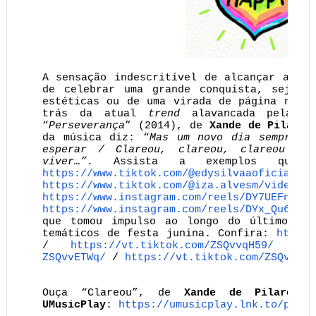
A sensação indescritível de alcançar a me
de celebrar uma grande conquista, seja p
estéticas ou de uma virada de página na p
trás da atual
trend
alavancada pela fa
“
Perseverança
” (2014), de
Xande de Pilares
da música diz: “
Mas um novo dia sempre v
esperar / Clareou, clareou, clareou /
viver…”
. Assista a exemplos que 
https://www.tiktok.com/@
edysilvaaoficial/vi
https://www.tiktok.com/@iza.
alvesm/video/
76
https://www.instagram.com/
reels/DY7UEFnxoXx
https://www.instagram.com/
reels/DYx_Qu6xYCJ
que tomou impulso ao longo do último mês
temáticos de festa junina. Confira:
https:
/
https://vt.tiktok.com/
ZSQvvqH59/
ZSQvvETWq/
/
https://vt.tiktok.com/
ZSQvcePU
Ouça “Clareou”, de
Xande de Pilares
,
UMusicPlay
:
https://umusicplay.lnk.to/
pagod