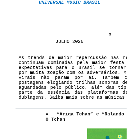
UNIVERSAL MUSIC
BRASIL
3 
JULHO 2026
As trends de maior repercussão nas redes
continuam dominadas pela maior festa do 
expectativas para o Brasil se tornar hex
por muita zoação com os adversários. Mas o
virais não param por aí. Também chama
postagens elogiando trilhas sonoras de pr
aguardadas pelo público, além das típicas
parte da essência das plataformas de ví
dublagens. Saiba mais sobre as músicas que 
●
“Ariga Tchan” e “Ralando O Tc
O Tchan