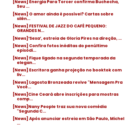
[News] Energia Para Torcer confirma Buchecha,
Seu ...
[News] O amor ainda é possível? Cartas sobre
silên...
[News] FESTIVAL DE JAZZ DO CAFÉ PEQUENO:
GRANDES N...
[News]‘Sexa’, estreia de Gloria Pires na direção, ...
[News] Confira fotos inéditas do penúltimo
episódi...
[News] Fique ligado na segunda temporada da
elegan...
[News] Escritora ganha projeção no booktok com
liv...
[News] Lagosta Bronzeada revive "Mensagem Pra
Você...
[News]Cine Ceará abre inscrições para mostras
comp...
[News]Nany People traz sua nova comédia
"Segunda C...
[News] Após anunciar estreia em São Paulo, Michel
...