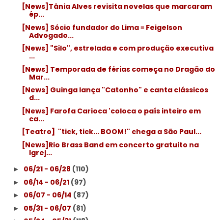
[News]Tânia Alves revisita novelas que marcaram
ép...
[News] Sócio fundador do Lima ≡ Feigelson
Advogado...
[News] "Silo", estrelada e com produção executiva
...
[News] Temporada de férias começa no Dragão do
Mar...
[News] Guinga lança "Catonho" e canta clássicos
d...
[News] Farofa Carioca 'coloca o país inteiro em
ca...
[Teatro] ­ "tick, tick... BOOM!" chega a São Paul...
[News]Rio Brass Band em concerto gratuito na
Igrej...
06/21 - 06/28
(110)
►
06/14 - 06/21
(97)
►
06/07 - 06/14
(87)
►
05/31 - 06/07
(81)
►