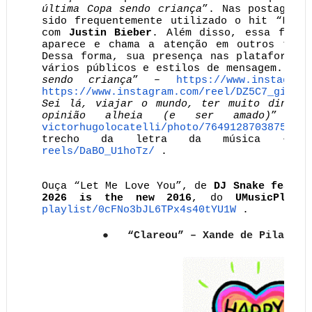
última Copa sendo criança
”. Nas postagens 
sido frequentemente utilizado o hit “Let
com
Justin Bieber
. Além disso, essa faixa
aparece e chama a atenção em outros tipo
Dessa forma, sua presença nas plataformas
vários públicos e estilos de mensagem. Vej
sendo criança
” –
https://www.instagram
https://www.instagram.com/
reel/DZ5C7_giIZL/
Sei lá, viajar o mundo, ter muito dinhei
opinião alheia (e ser amado)
” 
victorhugolocatelli/photo/
76491287038756160
trecho da letra da música –
reels/DaBO_U1hoTz/
.
Ouça “Let Me Love You”, de
DJ Snake feat. 
2026 is the new 2016
, do
UMusicPlay
playlist/
0cFNo3bJL6TPx4s40tYU1W
.
●
“Clareou” – Xande de Pilares