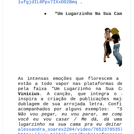
1ufgjdIL0Ppx7IXxDO2Bmq
.
●
“Um Lugarzinho Na Sua Cama” –
As intensas emoções que florescem a part
estão a todo vapor nas plataformas de víd
pela faixa “Um Lugarzinho na Sua Cama
Vinícius
. A canção, que integra o álbu
inspira a criação de publicações majorit
dublagem de sua arrojada letra. Confira o
acompanhados por alguns exemplos: “
Se v
Não vou pegar, eu vou parar, me comporta
você eu vou casar / Me dá, dá uma ch
lugarzinho na sua cama pra eu deitar
” 
alessandra_soares2204/video/
765237853579282