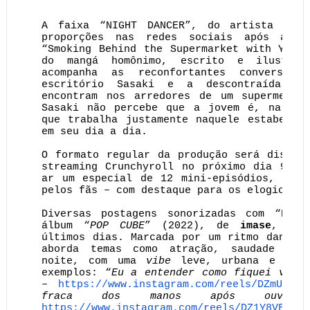
A faixa “NIGHT DANCER”, do artista jap
proporções nas redes sociais após apar
“Smoking Behind the Supermarket with You”
do mangá homônimo, escrito e ilustra
acompanha as reconfortantes conversas
escritório Sasaki e a descontraída Ta
encontram nos arredores de um supermerca
Sasaki não percebe que a jovem é, na ver
que trabalha justamente naquele estabelec
em seu dia a dia.
O formato regular da produção será dispon
streaming Crunchyroll no próximo dia 9 de
ar um especial de 12 mini-episódios, que 
pelos fãs – com destaque para os elogios à 
Diversas postagens sonorizadas com “NIGH
álbum “
POP CUBE
” (2022), de
imase
, se 
últimos dias. Marcada por um ritmo dançan
aborda temas como atração, saudade e m
noite, com uma
vibe
leve, urbana e nost
exemplos: “
Eu a entender como fiquei vidr
–
https://www.instagram.com/
reels/DZmUaqAs
fraca dos manos após ouvire
https://www.instagram.com/
reels/DZ1Y8VFJMAC