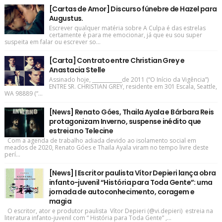
[Cartas de Amor] Discurso fúnebre de Hazel para
Augustus.
Escrever qualquer matéria sobre A Culpa é das estrelas
certamente é para me emocionar, já que eu sou super
suspeita em falar ou escrever so...
[Carta] Contrato entre Christian Grey e
Anastacia Stelle
Assinado hoje, ____________de 2011 (“O Início da Vigência”)
ENTRE SR. CHRISTIAN GREY, residente em 301 Escala, Seattle,
WA 98889 (“...
[News] Renato Góes, Thaila Ayala e Bárbara Reis
protagonizam Inverno, suspense inédito que
estreia no Telecine
Com a agenda de trabalho adiada devido ao isolamento social em
meados de 2020, Renato Góes e Thaila Ayala viram no tempo livre deste
perí...
[News] | Escritor paulista Vítor Depieri lança obra
infanto-juvenil “História para Toda Gente”: uma
jornada de autoconhecimento, coragem e
magia
O escritor, ator e produtor paulista Vítor Depieri (@vi.depieri) estreia na
literatura infanto-juvenil com “ História para Toda Gente” ,...