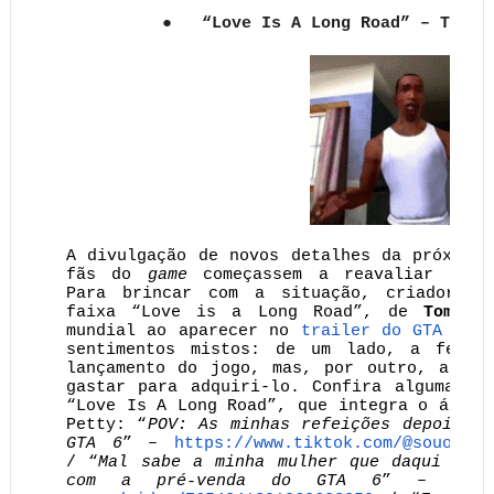
●
“Love Is A Long Road” – Tom P
A divulgação de novos detalhes da próxima
fãs do
game
começassem a reavaliar suas 
Para brincar com a situação, criadores 
faixa “Love is a Long Road”, de
Tom Pe
mundial ao aparecer no
trailer do GTA 6
– 
sentimentos mistos: de um lado, a felici
lançamento do jogo, mas, por outro, a pre
gastar para adquiri-lo. Confira algumas p
“Love Is A Long Road”, que integra o álbum
Petty: “
POV: As minhas refeições depois d
GTA 6
” –
https://www.tiktok.com/@
souoroma
/ “
Mal sabe a minha mulher que daqui a 2
com a pré-venda do GTA 6
” –
http