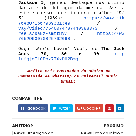
Jackson 5
, ganhou destaque nos últimos 
dança e de dublagem da música. Assista a
este sucesso, que integra o álbum “
Diana 
5
” (1969):
https://www.tiktok.
7648071667939331349
/
htt
yay/video/7646074797440388373
/
reels/DaEz-smtt8y/
/
https://www.ti
7652963070825762068
.
Ouça “Who’s Lovin’ You”, de
The Jackson
Anos 70, 80 e 90
:
https://
1ufgjdIL0Ppx7IXxDO2Bmq
.
Confira mais novidades da música na
Comunidade de WhatsApp da Universal Music
Brasil
COMPARTILHE
Facebook
Twitter
Google+
ANTERIOR
PRÓXIMO
[News] 11ª edição do
[News] Yan dá início à