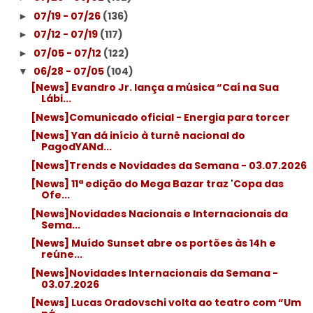
07/19 - 07/26
(136)
►
07/12 - 07/19
(117)
►
07/05 - 07/12
(122)
►
06/28 - 07/05
(104)
▼
[News] Evandro Jr. lança a música “Caí na Sua
Lábi...
[News]Comunicado oficial - Energia para torcer
[News] Yan dá início à turnê nacional do
PagodYANd...
[News]Trends e Novidades da Semana - 03.07.2026
[News] 11ª edição do Mega Bazar traz 'Copa das
Ofe...
[News]Novidades Nacionais e Internacionais da
Sema...
[News] Muído Sunset abre os portões às 14h e
reúne...
[News]Novidades Internacionais da Semana -
03.07.2026
[News] Lucas Oradovschi volta ao teatro com “Um