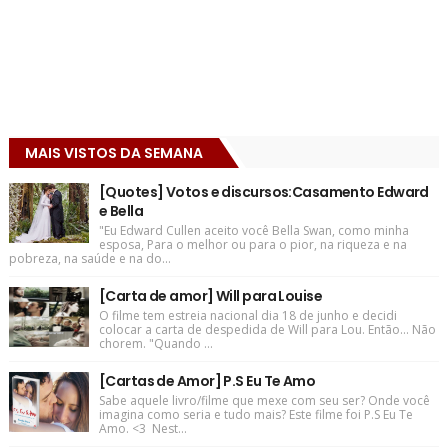
MAIS VISTOS DA SEMANA
[Quotes] Votos e discursos:Casamento Edward
e Bella
"Eu Edward Cullen aceito você Bella Swan, como minha
esposa, Para o melhor ou para o pior, na riqueza e na
pobreza, na saúde e na do...
[Carta de amor] Will para Louise
O filme tem estreia nacional dia 18 de junho e decidi
colocar a carta de despedida de Will para Lou. Então... Não
chorem. "Quando ...
[Cartas de Amor] P.S Eu Te Amo
Sabe aquele livro/filme que mexe com seu ser? Onde você
imagina como seria e tudo mais? Este filme foi P.S Eu Te
Amo. <3 Nest...