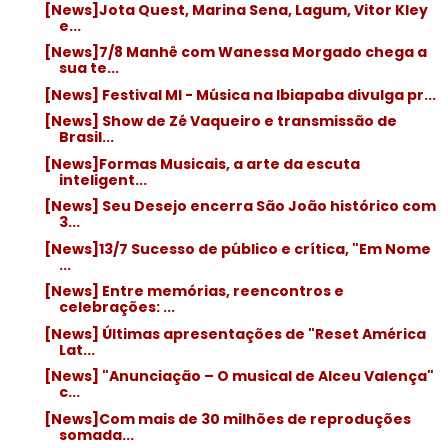
[News]Jota Quest, Marina Sena, Lagum, Vitor Kley
e...
[News]7/8 Manhê com Wanessa Morgado chega a
sua te...
[News] Festival MI - Música na Ibiapaba divulga pr...
[News] Show de Zé Vaqueiro e transmissão de
Brasil...
[News]Formas Musicais, a arte da escuta
inteligent...
[News] Seu Desejo encerra São João histórico com
3...
[News]13/7 Sucesso de público e crítica, "Em Nome
...
[News] Entre memórias, reencontros e
celebrações: ...
[News] Últimas apresentações de "Reset América
Lat...
[News] "Anunciação – O musical de Alceu Valença"
c...
[News]Com mais de 30 milhões de reproduções
somada...