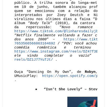
público. A trilha sonora do longa-metrage
em 19 de junho, também alcançou profundo
quem se emocionou com a relação dos pr
interpretados por Zoey Deutch e Nick 
viralizou nos últimos dias a faixa “Danci
álbum “
Body Talk
” (2010), da cantora sue
da repercussão: “
Novo romance favo
https://www.tiktok.com/@
linharesdailyjb/vid
“
Netflix finalmente voltando a fazer coméd
dos anos 2000
” –
https://www.tiktok.c
7653566566063164692
/ “
POV: você achou que
comédia romântica e terminou cho
https://www.instagram.com/
reels/DZ47f3BBw3q
ele vindo completar o vazio
” –
reels/DZ1J77YuTJt/
.
Ouça “Dancing On My Own”, de
Robyn
, na
UMusicPlay:
https://open.spotify.com/
playl
.
●
“Isn’t She Lovely” – Stevie W