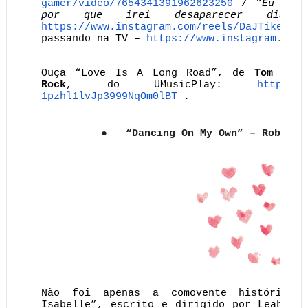
gamer/video/
7654341391962623250
/ “
Eu expl
por que irei desaparecer dia 
https://www.instagram.com/
reels/DaJTikeoMcc
passando na TV –
https://www.instagram.com/
Ouça “Love Is A Long Road”, de
Tom Pett
Rock
, do UMusicPlay:
https://
1pzhl1lvJp3999NqOm0lBT
.
●
“Dancing On My Own” – Robyn
Não foi apenas a comovente história d
Isabelle”, escrito e dirigido por Leah Mc