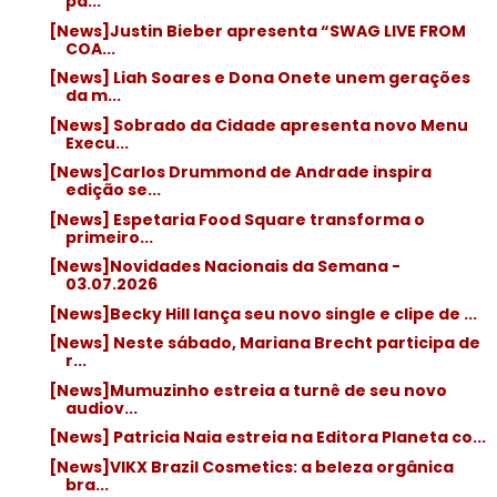
pá...
[News]Justin Bieber apresenta “SWAG LIVE FROM
COA...
[News] Liah Soares e Dona Onete unem gerações
da m...
[News] Sobrado da Cidade apresenta novo Menu
Execu...
[News]Carlos Drummond de Andrade inspira
edição se...
[News] Espetaria Food Square transforma o
primeiro...
[News]Novidades Nacionais da Semana -
03.07.2026
[News]Becky Hill lança seu novo single e clipe de ...
[News] Neste sábado, Mariana Brecht participa de
r...
[News]Mumuzinho estreia a turnê de seu novo
audiov...
[News] Patricia Naia estreia na Editora Planeta co...
[News]VIKX Brazil Cosmetics: a beleza orgânica
bra...