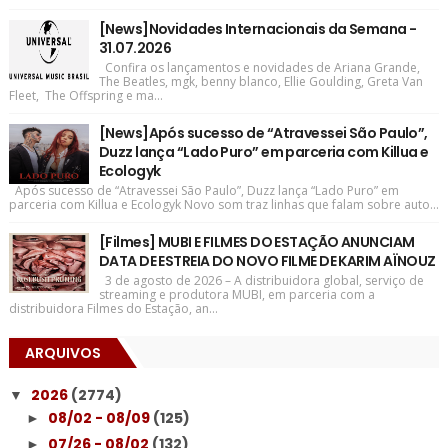
[News]Novidades Internacionais da Semana -
31.07.2026
Confira os lançamentos e novidades de Ariana Grande,
The Beatles, mgk, benny blanco, Ellie Goulding, Greta Van
Fleet, The Offspring e ma...
[News]Após sucesso de “Atravessei São Paulo”,
Duzz lança “Lado Puro” em parceria com Killua e
Ecologyk
Após sucesso de “Atravessei São Paulo”, Duzz lança “Lado Puro” em
parceria com Killua e Ecologyk Novo som traz linhas que falam sobre auto...
[Filmes] MUBI E FILMES DO ESTAÇÃO ANUNCIAM
DATA DE ESTREIA DO NOVO FILME DE KARIM AÏNOUZ
3 de agosto de 2026 – A distribuidora global, serviço de
streaming e produtora MUBI, em parceria com a
distribuidora Filmes do Estação, an...
ARQUIVOS
2026
(2774)
▼
08/02 - 08/09
(125)
►
07/26 - 08/02
(132)
►