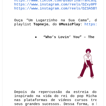
https://www.tiktok.com/@
sabrinafrancasp/vid
https://www.instagram.com/
reels/DZxy0PFJuHm
https://www.instagram.com/
reels/DZ3A5BTg4Gm
Ouça “Um Lugarzinho na Sua Cama”, de
J
playlist
Topnejo
, do
UMusicPlay
:
https://um
●
“Who’s Lovin’ You” – The Jack
Depois da repercussão da estreia do fil
inspirado na vida do rei do pop Michael J
nas plataformas de vídeos cursos trends 
seus grandes sucessos. Dessa forma, o hit