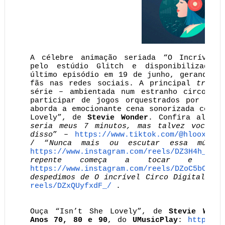
A célebre animação seriada “O Incrível C
pelo estúdio Glitch e disponibilizada 
último episódio em 19 de junho, gerando e
fãs nas redes sociais. A principal
trend
e
série – ambientada num estranho circo on
participar de jogos orquestrados por uma 
aborda a emocionante cena sonorizada com a
Lovely”, de
Stevie Wonder
. Confira alguma
seria meus 7 minutos, mas talvez você nã
disso
” –
https://www.tiktok.com/@
hlooxlwhh
/ “
Nunca mais ou escutar essa músic
https://www.instagram.com/
reels/DZ3H4h_Bokk
repente começa a tocar e voc
https://www.instagram.com/
reels/DZoC5bCxQdr
despedimos de O incrível Circo Digital
” –
reels/DZxQUyfxdF_/
.
Ouça “Isn’t She Lovely”, de
Stevie Wond
Anos 70, 80 e 90
, do
UMusicPlay
:
https://