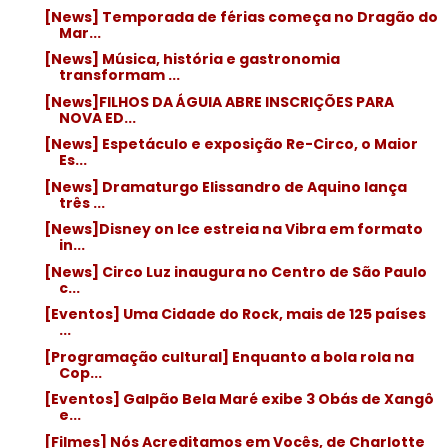
[News] Temporada de férias começa no Dragão do
Mar...
[News] Música, história e gastronomia
transformam ...
[News]FILHOS DA ÁGUIA ABRE INSCRIÇÕES PARA
NOVA ED...
[News] Espetáculo e exposição Re-Circo, o Maior
Es...
[News] Dramaturgo Elissandro de Aquino lança
três ...
[News]Disney on Ice estreia na Vibra em formato
in...
[News] Circo Luz inaugura no Centro de São Paulo
c...
[Eventos] Uma Cidade do Rock, mais de 125 países
...
[Programação cultural] Enquanto a bola rola na
Cop...
[Eventos] Galpão Bela Maré exibe 3 Obás de Xangô
e...
[Filmes] Nós Acreditamos em Vocês, de Charlotte