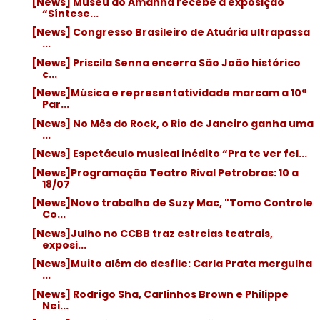
[News] Museu do Amanhã recebe a exposição
“Síntese...
[News] Congresso Brasileiro de Atuária ultrapassa
...
[News] Priscila Senna encerra São João histórico
c...
[News]Música e representatividade marcam a 10ª
Par...
[News] No Mês do Rock, o Rio de Janeiro ganha uma
...
[News] Espetáculo musical inédito “Pra te ver fel...
[News]Programação Teatro Rival Petrobras: 10 a
18/07
[News]Novo trabalho de Suzy Mac, "Tomo Controle
Co...
[News]Julho no CCBB traz estreias teatrais,
exposi...
[News]Muito além do desfile: Carla Prata mergulha
...
[News] Rodrigo Sha, Carlinhos Brown e Philippe
Nei...