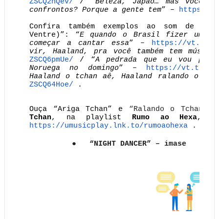
ZSCQ2hQev/
/ “
Beleza, Japão… mas vocês t
confrontos? Porque a gente tem
” –
https://v
Confira também exemplos ao som de “Ra
Ventre)”: “
E quando o Brasil fizer um go
começar a cantar essa
” –
https://vt.tikt
vir, Haaland, pra você também tem música
ZSCQ6pmUe/
/ “
A pedrada que eu vou post
Noruega no domingo
” –
https://vt.tikto
Haaland o tchan aê, Haaland ralando o tch
ZSCQ64Hoe/
.
Ouça “Ariga Tchan” e
“Ralando o Tchan (D
Tchan
,
na playlist
Rumo ao Hexa
, 
https://umusicplay.lnk.to/
rumoaohexa
.
●
“NIGHT DANCER” – imase