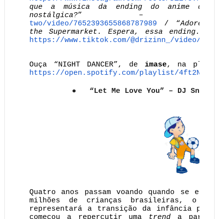
que a música da ending do anime do c
nostálgica?
” –
http
two/video/7652393655868787989
/ “
Adorei a
the Supermarket. Espera, essa ending... 
https://www.tiktok.com/@
drizinn_/video/
7648
Ouça “NIGHT DANCER”, de
imase
, na play
https://open.spotify.com/
playlist/
4ft2NIXRb
●
“Let Me Love You” – DJ Snake
Quatro anos passam voando quando se está 
milhões de crianças brasileiras, o pe
representará a transição da infância para
começou a repercutir uma
trend
a partir 