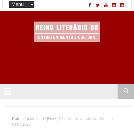
Entretenimento & Cultura
Home
/
Unlabelled
/
[News]Trends e Novidades da Semana -
03.07.2026