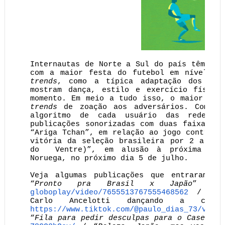
Internautas de Norte a Sul do país têm dem
com a maior festa do futebol em nível gl
trends
, como a típica adaptação dos movi
mostram dança, estilo e exercício físico
momento. Em meio a tudo isso, o maior des
trends
de zoação aos adversários. Com is
algoritmo de cada usuário das redes s
publicações sonorizadas com duas faixas d
“Ariga Tchan”, em relação ao jogo contra o
vitória da seleção brasileira por 2 a 1; 
do Ventre)”, em alusão à próxima par
Noruega, no próximo dia 5 de julho.
Veja algumas publicações que entraram 
“
Pronto pra Brasil x Japão
” 
globoplay/video/
7655513767555468562
/ Víde
Carlo Ancelotti dançando a core
https://www.tiktok.com/@paulo_
dias_73/video
“
Fila para pedir desculpas para o Casemiro