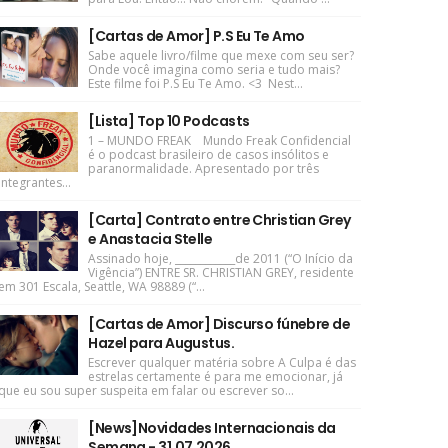
[Cartas de Amor] P.S Eu Te Amo
Sabe aquele livro/filme que mexe com seu ser?
Onde você imagina como seria e tudo mais?
Este filme foi P.S Eu Te Amo. <3 Nest...
[Lista] Top 10 Podcasts
1 – MUNDO FREAK Mundo Freak Confidencial
é o podcast brasileiro de casos insólitos e
paranormalidade. Apresentado por três
integrantes...
[Carta] Contrato entre Christian Grey
e Anastacia Stelle
Assinado hoje, ____________de 2011 (“O Início da
Vigência”) ENTRE SR. CHRISTIAN GREY, residente
em 301 Escala, Seattle, WA 98889 (“...
[Cartas de Amor] Discurso fúnebre de
Hazel para Augustus.
Escrever qualquer matéria sobre A Culpa é das
estrelas certamente é para me emocionar, já
que eu sou super suspeita em falar ou escrever so...
[News]Novidades Internacionais da
Semana - 31.07.2026