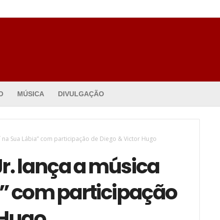
O
MÚSICA
DIVULGAÇÃO
aí na Sua Lábia” com participação de Diego & Victor Hugo
r. lança a música
a” com participação
 Hugo