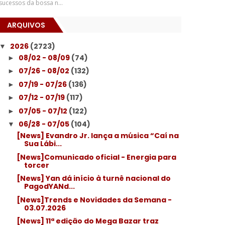
sucessos da bossa n...
ARQUIVOS
2026
(2723)
▼
08/02 - 08/09
(74)
►
07/26 - 08/02
(132)
►
07/19 - 07/26
(136)
►
07/12 - 07/19
(117)
►
07/05 - 07/12
(122)
►
06/28 - 07/05
(104)
▼
[News] Evandro Jr. lança a música “Caí na
Sua Lábi...
[News]Comunicado oficial - Energia para
torcer
[News] Yan dá início à turnê nacional do
PagodYANd...
[News]Trends e Novidades da Semana -
03.07.2026
[News] 11ª edição do Mega Bazar traz