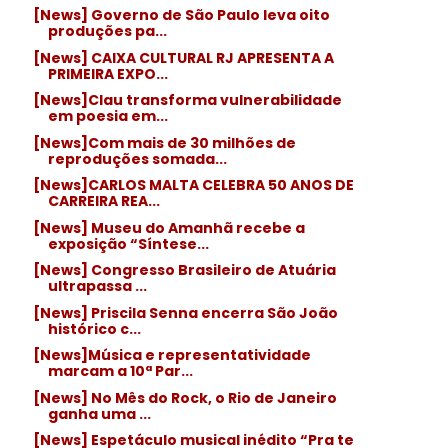
[News] Governo de São Paulo leva oito
produções pa...
[News] CAIXA CULTURAL RJ APRESENTA A
PRIMEIRA EXPO...
[News]Clau transforma vulnerabilidade
em poesia em...
[News]Com mais de 30 milhões de
reproduções somada...
[News]CARLOS MALTA CELEBRA 50 ANOS DE
CARREIRA REA...
[News] Museu do Amanhã recebe a
exposição “Síntese...
[News] Congresso Brasileiro de Atuária
ultrapassa ...
[News] Priscila Senna encerra São João
histórico c...
[News]Música e representatividade
marcam a 10ª Par...
[News] No Mês do Rock, o Rio de Janeiro
ganha uma ...
[News] Espetáculo musical inédito “Pra te