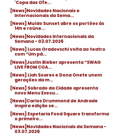
'Copa das Ofe...
[News]Novidades Nacionais e
Internacionais da Sema...
[News] Muído Sunset abre os portões às
14h e reúne...
[News]Novidades Internacionais da
Semana - 03.07.2026
[News] Lucas Oradovschi volta ao teatro
com “Um pá...
[News]Justin Bieber apresenta “SWAG
LIVE FROM COA...
[News] Liah Soares e Dona Onete unem
gerações da m...
[News] Sobrado da Cidade apresenta
novo Menu Execu...
[News]Carlos Drummond de Andrade
inspira edição se...
[News] Espetaria Food Square transforma
o primeiro...
[News]Novidades Nacionais da Semana -
03.07.2026