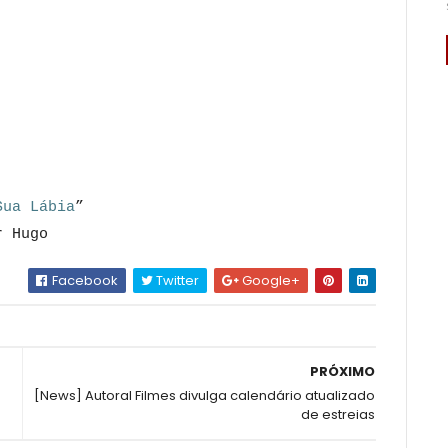
Sua Lábia
”
r Hugo
Facebook
Twitter
Google+
PRÓXIMO
[News] Autoral Filmes divulga calendário atualizado
de estreias