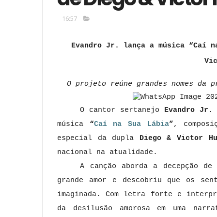
16:57
Evandro Jr. lança a música “Caí n
Vi
O projeto reúne grandes nomes da p
O cantor sertanejo
Evandro Jr.
música
“
Caí na Sua Lábia
”
, composi
especial da dupla
Diego & Victor Hu
nacional na atualidade.
A canção aborda a decepção de 
grande amor e descobriu que os sent
imaginada. Com letra forte e interp
da desilusão amorosa em uma narra