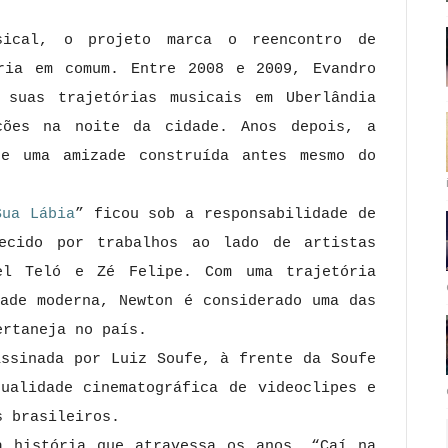
sical, o projeto marca o reencontro de
ria em comum. Entre 2008 e 2009, Evandro
 suas trajetórias musicais em Uberlândia
ções na noite da cidade. Anos depois, a
de uma amizade construída antes mesmo do
Sua Lábia
” ficou sob a responsabilidade de
hecido por trabalhos ao lado de artistas
el Teló e Zé Felipe. Com uma trajetória
dade moderna, Newton é considerado uma das
ertaneja no país.
assinada por Luiz Soufe, à frente da Soufe
qualidade cinematográfica de videoclipes e
s brasileiros.
a história que atravessa os anos, “Caí na