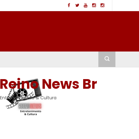
Reino News Br
Entretenimento & Cultura