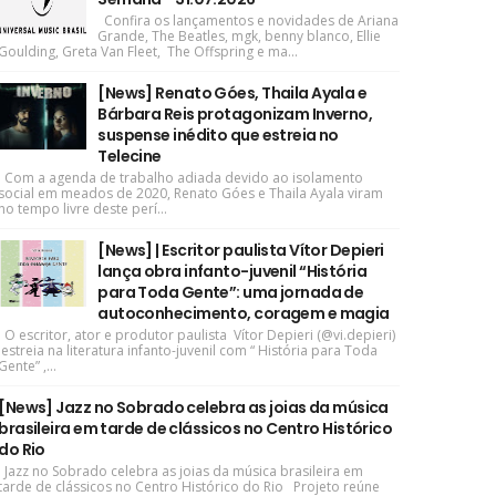
Confira os lançamentos e novidades de Ariana
Grande, The Beatles, mgk, benny blanco, Ellie
Goulding, Greta Van Fleet, The Offspring e ma...
[News] Renato Góes, Thaila Ayala e
Bárbara Reis protagonizam Inverno,
suspense inédito que estreia no
Telecine
Com a agenda de trabalho adiada devido ao isolamento
social em meados de 2020, Renato Góes e Thaila Ayala viram
no tempo livre deste perí...
[News] | Escritor paulista Vítor Depieri
lança obra infanto-juvenil “História
para Toda Gente”: uma jornada de
autoconhecimento, coragem e magia
O escritor, ator e produtor paulista Vítor Depieri (@vi.depieri)
estreia na literatura infanto-juvenil com “ História para Toda
Gente” ,...
[News] Jazz no Sobrado celebra as joias da música
brasileira em tarde de clássicos no Centro Histórico
do Rio
Jazz no Sobrado celebra as joias da música brasileira em
tarde de clássicos no Centro Histórico do Rio Projeto reúne