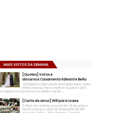
MAIS VISTOS DA SEMANA
[Quotes] Votos e
discursos:Casamento Edward e Bella
"Eu Edward Cullen aceito você Bella Swan, como
minha esposa, Para o melhor ou para o pior,
na riqueza e na pobreza, na saúde e na do...
[Carta de amor] Will para Louise
O filme tem estreia nacional dia 18 de junho e
decidi colocar a carta de despedida de Will
para Lou. Então... Não chorem. "Quando ...