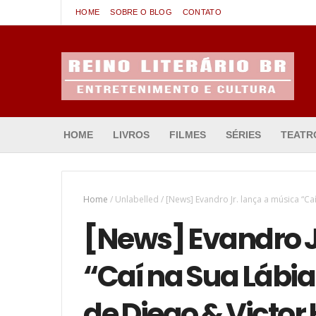
HOME
SOBRE O BLOG
CONTATO
Entretenimento & Cultura
HOME
LIVROS
FILMES
SÉRIES
TEATR
Home
/
Unlabelled
/
[News] Evandro Jr. lança a música “C
[News] Evandro J
“Caí na Sua Lábi
de Diego & Victor