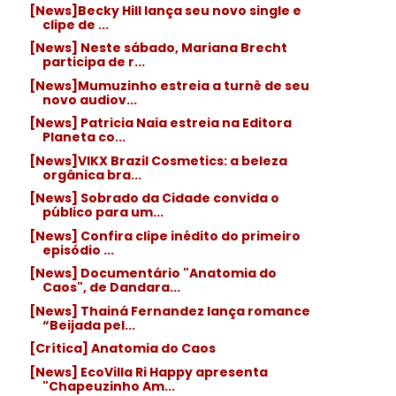
[News]Becky Hill lança seu novo single e
clipe de ...
[News] Neste sábado, Mariana Brecht
participa de r...
[News]Mumuzinho estreia a turnê de seu
novo audiov...
[News] Patricia Naia estreia na Editora
Planeta co...
[News]VIKX Brazil Cosmetics: a beleza
orgânica bra...
[News] Sobrado da Cidade convida o
público para um...
[News] Confira clipe inédito do primeiro
episódio ...
[News] Documentário "Anatomia do
Caos", de Dandara...
[News] Thainá Fernandez lança romance
“Beijada pel...
[Crítica] Anatomia do Caos
[News] EcoVilla Ri Happy apresenta
"Chapeuzinho Am...