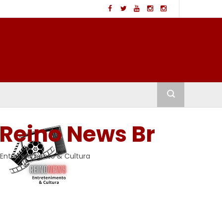
Reino News Br
Entretenimento & Cultura