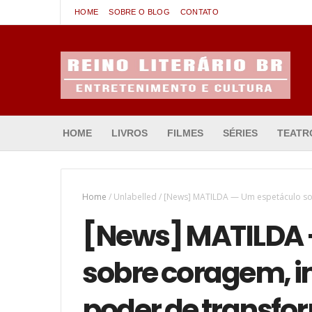
HOME
SOBRE O BLOG
CONTATO
Entretenimento & Cultura
HOME
LIVROS
FILMES
SÉRIES
TEATR
Home
/
Unlabelled
/
[News] MATILDA — Um espetáculo sob
[News] MATILDA 
sobre coragem, i
poder de transfor