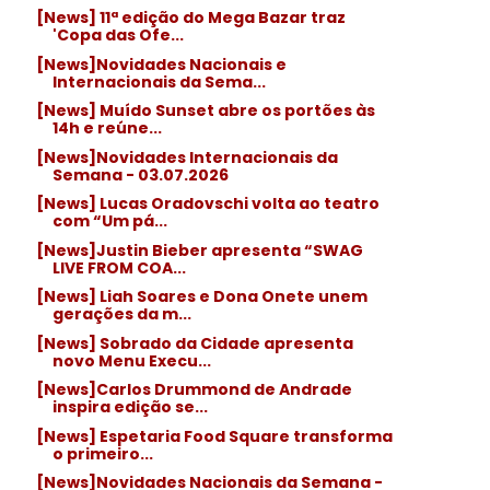
[News] 11ª edição do Mega Bazar traz
'Copa das Ofe...
[News]Novidades Nacionais e
Internacionais da Sema...
[News] Muído Sunset abre os portões às
14h e reúne...
[News]Novidades Internacionais da
Semana - 03.07.2026
[News] Lucas Oradovschi volta ao teatro
com “Um pá...
[News]Justin Bieber apresenta “SWAG
LIVE FROM COA...
[News] Liah Soares e Dona Onete unem
gerações da m...
[News] Sobrado da Cidade apresenta
novo Menu Execu...
[News]Carlos Drummond de Andrade
inspira edição se...
[News] Espetaria Food Square transforma
o primeiro...
[News]Novidades Nacionais da Semana -