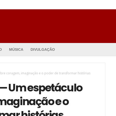
O
MÚSICA
DIVULGAÇÃO
re coragem, imaginação e o poder de transformar histórias
— Um espetáculo
maginação e o
mar histórias