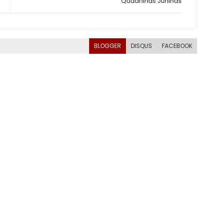
Quadrilhas Juninas
BLOGGER
DISQUS
FACEBOOK