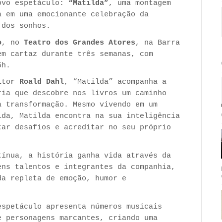
novo espetáculo:
“Matilda”
, uma montagem
a em uma emocionante celebração da
 dos sonhos.
o
, no
Teatro dos Grandes Atores
, na Barra
em cartaz durante três semanas, com
5h.
ritor
Roald Dahl
, “Matilda” acompanha a
ria que descobre nos livros um caminho
a transformação. Mesmo vivendo em um
ida, Matilda encontra na sua inteligência
tar desafios e acreditar no seu próprio
tínua, a história ganha vida através da
ens talentos e integrantes da companhia,
da repleta de emoção, humor e
espetáculo apresenta números musicais
e personagens marcantes, criando uma