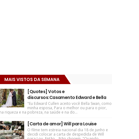
MAIS VISTOS DA SEMANA
[Quotes] Votos e
discursos:Casamento Edward e Bella
"Eu Edward Cullen aceito você Bella Swan, como
minha esposa, Para o melhor ou para o pior,
na riqueza e na pobreza, na saúde e na do...
[Carta de amor] Will para Louise
O filme tem estreia nacional dia 18 de junho e
decidi colocar a carta de despedida de Will
para Lou. Então... Não chorem. "Quando ...