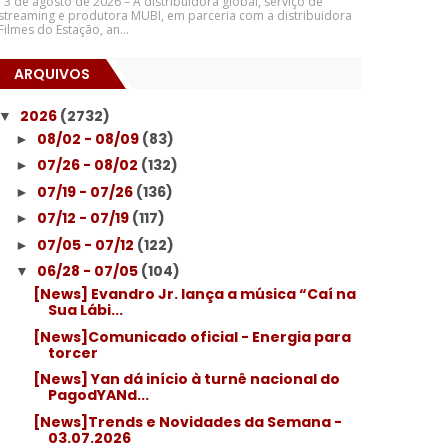
3 de agosto de 2026 – A distribuidora global, serviço de
streaming e produtora MUBI, em parceria com a distribuidora
Filmes do Estação, an...
ARQUIVOS
2026
(2732)
▼
08/02 - 08/09
(83)
►
07/26 - 08/02
(132)
►
07/19 - 07/26
(136)
►
07/12 - 07/19
(117)
►
07/05 - 07/12
(122)
►
06/28 - 07/05
(104)
▼
[News] Evandro Jr. lança a música “Caí na
Sua Lábi...
[News]Comunicado oficial - Energia para
torcer
[News] Yan dá início à turnê nacional do
PagodYANd...
[News]Trends e Novidades da Semana -
03.07.2026