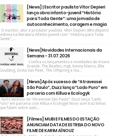
[News] | Escritor paulista Vítor Depieri
lança obra infanto-juvenil “História
para Toda Gente”: uma jornada de
autoconhecimento, coragem e magia
O escritor, ator e produtor paulista Vítor Depieri (@vi.depieri)
estreia na literatura infanto-juvenil com “ História para Toda
Gente” ,...
[News]Novidades Internacionais da
Semana - 31.07.2026
Confira os lançamentos e novidades de Ariana
Grande, The Beatles, mgk, benny blanco, Ellie
Goulding, Greta Van Fleet, The Offspring e ma...
[News]Após sucesso de “Atravessei
São Paulo”, Duzz lança “Lado Puro” em
parceria com Killua e Ecologyk
Após sucesso de “Atravessei São Paulo”, Duzz lança “Lado
Puro” em parceria com Killua e Ecologyk Novo som traz linhas
que falam sobre auto...
[Filmes] MUBI E FILMES DO ESTAÇÃO
ANUNCIAM DATA DE ESTREIA DO NOVO
FILME DE KARIM AÏNOUZ