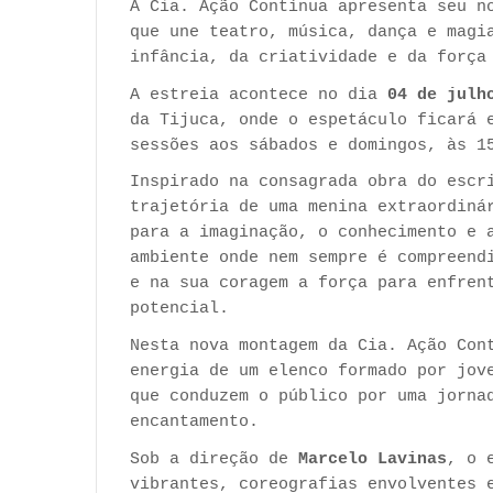
A Cia. Ação Contínua apresenta seu 
que une teatro, música, dança e magi
infância, da criatividade e da força
A estreia acontece no dia
04 de julh
da Tijuca, onde o espetáculo ficará 
sessões aos sábados e domingos, às 1
Inspirado na consagrada obra do esc
trajetória de uma menina extraordiná
para a imaginação, o conhecimento e 
ambiente onde nem sempre é compreend
e na sua coragem a força para enfren
potencial.
Nesta nova montagem da Cia. Ação Con
energia de um elenco formado por jov
que conduzem o público por uma jorna
encantamento.
Sob a direção de
Marcelo Lavinas
, o 
vibrantes, coreografias envolventes 