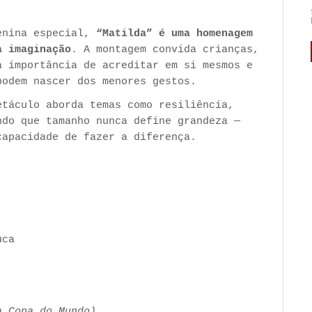
menina especial,
“Matilda” é uma homenagem
a imaginação
. A montagem convida crianças,
a importância de acreditar em si mesmos e
podem nascer dos menores gestos.
etáculo aborda temas como resiliência,
ndo que tamanho nunca define grandeza —
capacidade de fazer a diferença.
uca
a Copa do Mundo)