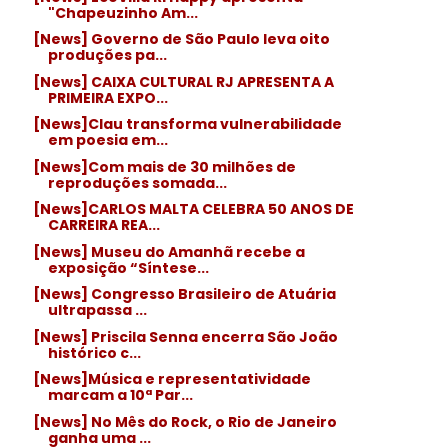
"Chapeuzinho Am...
[News] Governo de São Paulo leva oito
produções pa...
[News] CAIXA CULTURAL RJ APRESENTA A
PRIMEIRA EXPO...
[News]Clau transforma vulnerabilidade
em poesia em...
[News]Com mais de 30 milhões de
reproduções somada...
[News]CARLOS MALTA CELEBRA 50 ANOS DE
CARREIRA REA...
[News] Museu do Amanhã recebe a
exposição “Síntese...
[News] Congresso Brasileiro de Atuária
ultrapassa ...
[News] Priscila Senna encerra São João
histórico c...
[News]Música e representatividade
marcam a 10ª Par...
[News] No Mês do Rock, o Rio de Janeiro
ganha uma ...