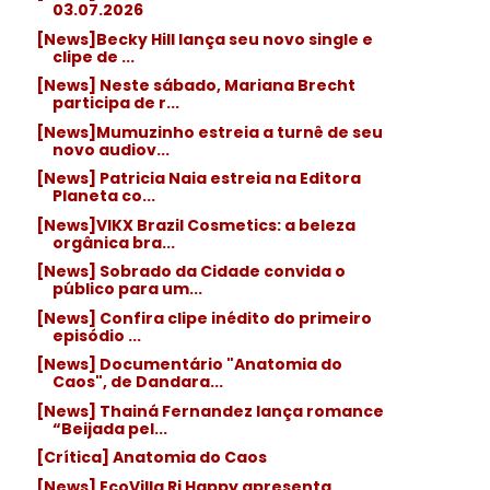
03.07.2026
[News]Becky Hill lança seu novo single e
clipe de ...
[News] Neste sábado, Mariana Brecht
participa de r...
[News]Mumuzinho estreia a turnê de seu
novo audiov...
[News] Patricia Naia estreia na Editora
Planeta co...
[News]VIKX Brazil Cosmetics: a beleza
orgânica bra...
[News] Sobrado da Cidade convida o
público para um...
[News] Confira clipe inédito do primeiro
episódio ...
[News] Documentário "Anatomia do
Caos", de Dandara...
[News] Thainá Fernandez lança romance
“Beijada pel...
[Crítica] Anatomia do Caos
[News] EcoVilla Ri Happy apresenta