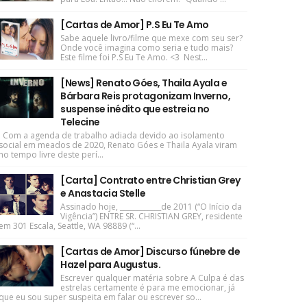
[Cartas de Amor] P.S Eu Te Amo
Sabe aquele livro/filme que mexe com seu ser?
Onde você imagina como seria e tudo mais?
Este filme foi P.S Eu Te Amo. <3 Nest...
[News] Renato Góes, Thaila Ayala e
Bárbara Reis protagonizam Inverno,
suspense inédito que estreia no
Telecine
Com a agenda de trabalho adiada devido ao isolamento
social em meados de 2020, Renato Góes e Thaila Ayala viram
no tempo livre deste perí...
[Carta] Contrato entre Christian Grey
e Anastacia Stelle
Assinado hoje, ____________de 2011 (“O Início da
Vigência”) ENTRE SR. CHRISTIAN GREY, residente
em 301 Escala, Seattle, WA 98889 (“...
[Cartas de Amor] Discurso fúnebre de
Hazel para Augustus.
Escrever qualquer matéria sobre A Culpa é das
estrelas certamente é para me emocionar, já
que eu sou super suspeita em falar ou escrever so...