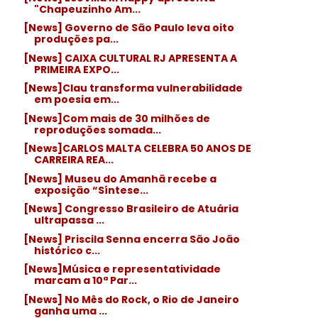
"Chapeuzinho Am...
[News] Governo de São Paulo leva oito
produções pa...
[News] CAIXA CULTURAL RJ APRESENTA A
PRIMEIRA EXPO...
[News]Clau transforma vulnerabilidade
em poesia em...
[News]Com mais de 30 milhões de
reproduções somada...
[News]CARLOS MALTA CELEBRA 50 ANOS DE
CARREIRA REA...
[News] Museu do Amanhã recebe a
exposição “Síntese...
[News] Congresso Brasileiro de Atuária
ultrapassa ...
[News] Priscila Senna encerra São João
histórico c...
[News]Música e representatividade
marcam a 10ª Par...
[News] No Mês do Rock, o Rio de Janeiro
ganha uma ...