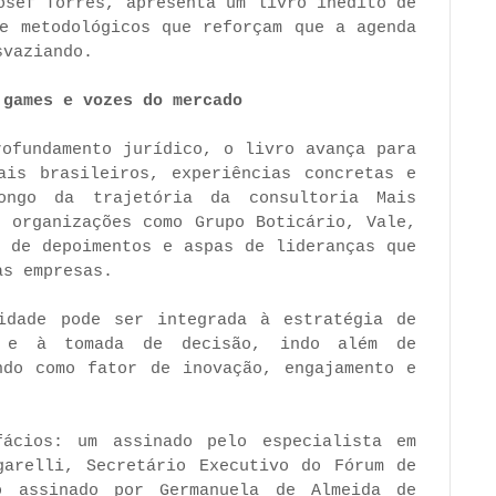
osef Torres, apresenta um livro inédito de
 e metodológicos que reforçam que a agenda
svaziando.
 games e vozes do mercado
rofundamento jurídico, o livro avança para
ais brasileiros, experiências concretas e
ongo da trajetória da consultoria Mais
e organizações como Grupo Boticário, Vale,
m de depoimentos e aspas de lideranças que
as empresas.
idade pode ser integrada à estratégia de
l e à tomada de decisão, indo além de
ndo como fator de inovação, engajamento e
ácios: um assinado pelo especialista em
garelli, Secretário Executivo do Fórum de
o assinado por Germanuela de Almeida de