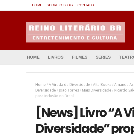
HOME
SOBRE O BLOG
CONTATO
Entretenimento & Cultura
HOME
LIVROS
FILMES
SÉRIES
TEATR
Home
/
A Virada da Diversidade
/
Alta Books
/
Amanda Ar
Diversidade
/
João Torres
/
Mais Diversidade
/
Ricardo Sal
para inclusão no Brasil
[News] Livro “A V
Diversidade” pr