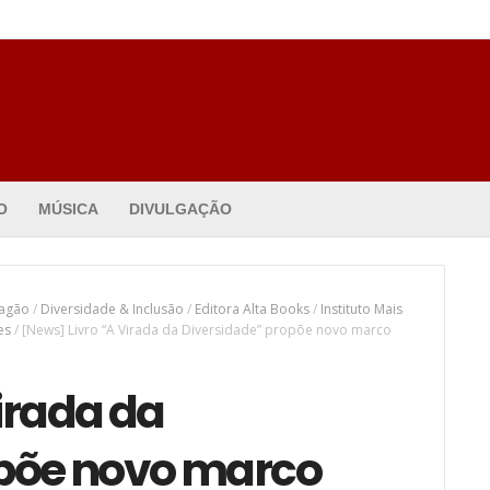
O
MÚSICA
DIVULGAÇÃO
agão
/
Diversidade & Inclusão
/
Editora Alta Books
/
Instituto Mais
es
/
[News] Livro “A Virada da Diversidade” propõe novo marco
irada da
opõe novo marco