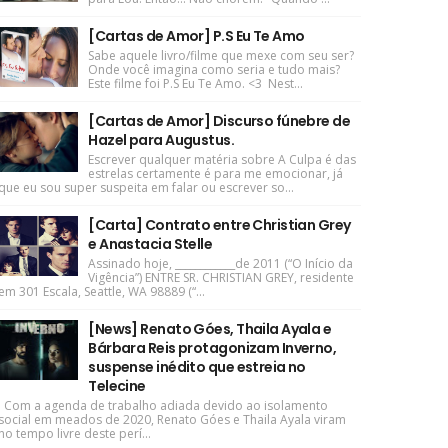
[Cartas de Amor] P.S Eu Te Amo
Sabe aquele livro/filme que mexe com seu ser?
Onde você imagina como seria e tudo mais?
Este filme foi P.S Eu Te Amo. <3 Nest...
[Cartas de Amor] Discurso fúnebre de
Hazel para Augustus.
Escrever qualquer matéria sobre A Culpa é das
estrelas certamente é para me emocionar, já
que eu sou super suspeita em falar ou escrever so...
[Carta] Contrato entre Christian Grey
e Anastacia Stelle
Assinado hoje, ____________de 2011 (“O Início da
Vigência”) ENTRE SR. CHRISTIAN GREY, residente
em 301 Escala, Seattle, WA 98889 (“...
[News] Renato Góes, Thaila Ayala e
Bárbara Reis protagonizam Inverno,
suspense inédito que estreia no
Telecine
Com a agenda de trabalho adiada devido ao isolamento
social em meados de 2020, Renato Góes e Thaila Ayala viram
no tempo livre deste perí...