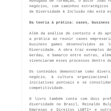
Advogado de formação, o autor João Y
negócios, com caminhos estratégicos
de Diversidade & Inclusão não está e
Da teoria à prática: cases, business
Além da análise de contexto e do ap
a prática ao reunir cases empresari
business games desenvolvidos ao l
Diversidade. A obra traz exemplos d
Gerdau, e Samarco entre outras, alé
vivenciaram esses processos dentro d
Os conteúdos demonstram como divers
negócio, à cultura organizaciona
iniciativas pontuais e se consolida
competitividade.
O livro também conta com dois pref
diversidade no Brasil, Reinaldo Bul
Empresas e Direitos LGBTI+ e outr