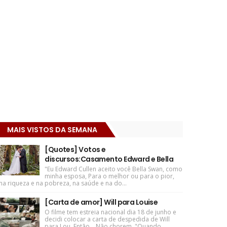
MAIS VISTOS DA SEMANA
[Quotes] Votos e
discursos:Casamento Edward e Bella
"Eu Edward Cullen aceito você Bella Swan, como
minha esposa, Para o melhor ou para o pior,
na riqueza e na pobreza, na saúde e na do...
[Carta de amor] Will para Louise
O filme tem estreia nacional dia 18 de junho e
decidi colocar a carta de despedida de Will
para Lou. Então... Não chorem. "Quando ...