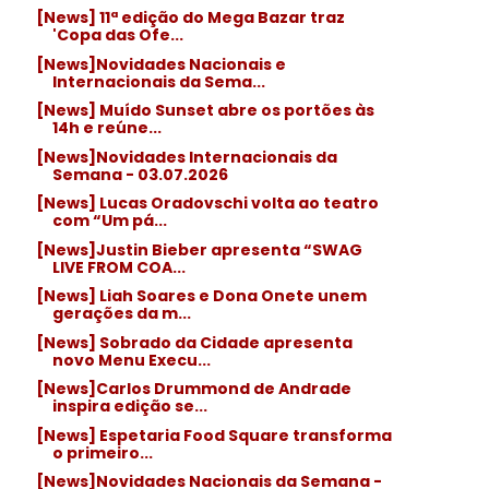
[News] 11ª edição do Mega Bazar traz
'Copa das Ofe...
[News]Novidades Nacionais e
Internacionais da Sema...
[News] Muído Sunset abre os portões às
14h e reúne...
[News]Novidades Internacionais da
Semana - 03.07.2026
[News] Lucas Oradovschi volta ao teatro
com “Um pá...
[News]Justin Bieber apresenta “SWAG
LIVE FROM COA...
[News] Liah Soares e Dona Onete unem
gerações da m...
[News] Sobrado da Cidade apresenta
novo Menu Execu...
[News]Carlos Drummond de Andrade
inspira edição se...
[News] Espetaria Food Square transforma
o primeiro...
[News]Novidades Nacionais da Semana -