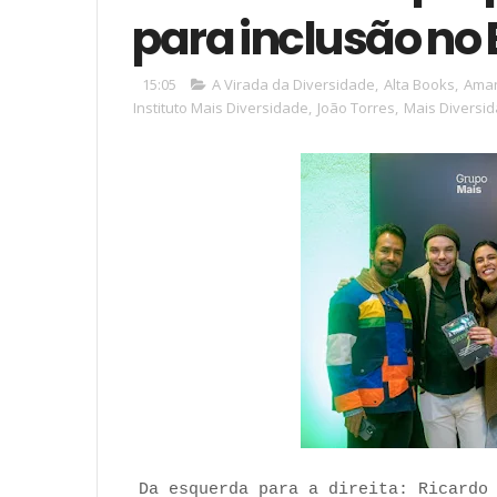
para inclusão no 
15:05
A Virada da Diversidade
,
Alta Books
,
Ama
Instituto Mais Diversidade
,
João Torres
,
Mais Diversi
Da esquerda para a direita: Ricardo