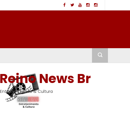
Reino News Br
Entretenimento & Cultura