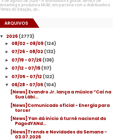
3 de agosto de 2026 – A distribuidora global, serviço de
streaming e produtora MUBI, em parceria com a distribuidora
Filmes do Estação, an...
ARQUIVOS
2026
(2773)
▼
08/02 - 08/09
(124)
►
07/26 - 08/02
(132)
►
07/19 - 07/26
(136)
►
07/12 - 07/19
(117)
►
07/05 - 07/12
(122)
►
06/28 - 07/05
(104)
▼
[News] Evandro Jr. lança a música “Caí na
Sua Lábi...
[News]Comunicado oficial - Energia para
torcer
[News] Yan dá início à turnê nacional do
PagodYANd...
[News]Trends e Novidades da Semana -
03.07.2026