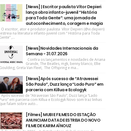
[News] | Escritor paulista Vítor Depieri
lança obra infanto-juvenil “História
para Toda Gente”: uma jornada de
autoconhecimento, coragem e magia
O escritor, ator e produtor paulista Vítor Depieri (@vi.depieri)
estreia na literatura infanto-juvenil com “ História para Toda
Gente” ,...
[News]Novidades Internacionais da
Semana - 31.07.2026
Confira os lançamentos e novidades de Ariana
Grande, The Beatles, mgk, benny blanco, Ellie
Goulding, Greta Van Fleet, The Offspring e ma...
[News]Após sucesso de “Atravessei
São Paulo”, Duzz lança “Lado Puro” em
parceria com Killua e Ecologyk
Após sucesso de “Atravessei São Paulo”, Duzz lança “Lado
Puro” em parceria com Killua e Ecologyk Novo som traz linhas
que falam sobre auto...
[Filmes] MUBI E FILMES DO ESTAÇÃO
ANUNCIAM DATA DE ESTREIA DO NOVO
FILME DE KARIM AÏNOUZ