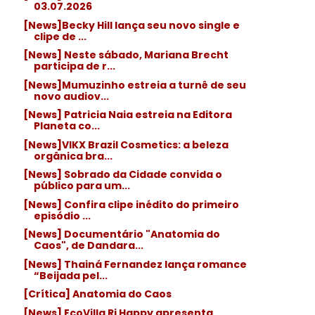
03.07.2026
[News]Becky Hill lança seu novo single e
clipe de ...
[News] Neste sábado, Mariana Brecht
participa de r...
[News]Mumuzinho estreia a turnê de seu
novo audiov...
[News] Patricia Naia estreia na Editora
Planeta co...
[News]VIKX Brazil Cosmetics: a beleza
orgânica bra...
[News] Sobrado da Cidade convida o
público para um...
[News] Confira clipe inédito do primeiro
episódio ...
[News] Documentário "Anatomia do
Caos", de Dandara...
[News] Thainá Fernandez lança romance
“Beijada pel...
[Crítica] Anatomia do Caos
[News] EcoVilla Ri Happy apresenta