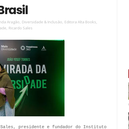
Brasil
nda Aragão
,
Diversidade & Inclusão
,
Editora Alta Books
,
dade
,
Ricardo Sales
 Sales, presidente e fundador do Instituto