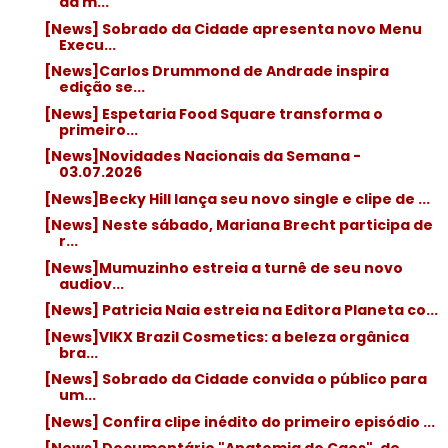
da m...
[News] Sobrado da Cidade apresenta novo Menu
Execu...
[News]Carlos Drummond de Andrade inspira
edição se...
[News] Espetaria Food Square transforma o
primeiro...
[News]Novidades Nacionais da Semana -
03.07.2026
[News]Becky Hill lança seu novo single e clipe de ...
[News] Neste sábado, Mariana Brecht participa de
r...
[News]Mumuzinho estreia a turnê de seu novo
audiov...
[News] Patricia Naia estreia na Editora Planeta co...
[News]VIKX Brazil Cosmetics: a beleza orgânica
bra...
[News] Sobrado da Cidade convida o público para
um...
[News] Confira clipe inédito do primeiro episódio ...