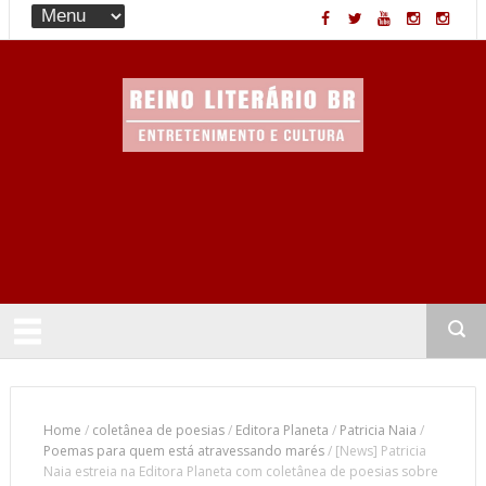
Entretenimento & Cultura
Home
/
coletânea de poesias
/
Editora Planeta
/
Patricia Naia
/
Poemas para quem está atravessando marés
/
[News] Patricia
Naia estreia na Editora Planeta com coletânea de poesias sobre