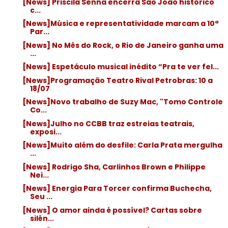
[News] Priscila Senna encerra São João histórico
c...
[News]Música e representatividade marcam a 10ª
Par...
[News] No Mês do Rock, o Rio de Janeiro ganha uma
...
[News] Espetáculo musical inédito “Pra te ver fel...
[News]Programação Teatro Rival Petrobras: 10 a
18/07
[News]Novo trabalho de Suzy Mac, "Tomo Controle
Co...
[News]Julho no CCBB traz estreias teatrais,
exposi...
[News]Muito além do desfile: Carla Prata mergulha
...
[News] Rodrigo Sha, Carlinhos Brown e Philippe
Nei...
[News] Energia Para Torcer confirma Buchecha,
Seu ...
[News] O amor ainda é possível? Cartas sobre
silên...