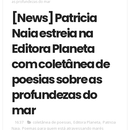
as profundezas do mar
[News] Patricia
Naia estreia na
Editora Planeta
com coletânea de
poesias sobre as
profundezas do
mar
16:37
coletânea de poesias
,
Editora Planeta
,
Patricia
Naia
,
Poemas para quem está atravessando marés