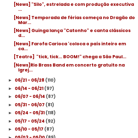
[News] "Silo", estrelada e com produção executiva
...
[News] Temporada de férias começa no Dragão do
Mar...
[News] Guinga lança "Catonho" e canta clássicos
d...
[News] Farofa Carioca 'coloca o país inteiro em
ca...
[Teatro] ­ "tick, tick... BOOM!" chega a São Paul...
[News]Rio Brass Band em concerto gratuito na
Igrej...
06/21 - 06/28
(110)
►
06/14 - 06/21
(97)
►
06/07 - 06/14
(87)
►
05/31 - 06/07
(81)
►
05/24 - 05/31
(118)
►
05/17 - 05/24
(92)
►
05/10 - 05/17
(87)
►
05/03 - 05/10
(89)
►