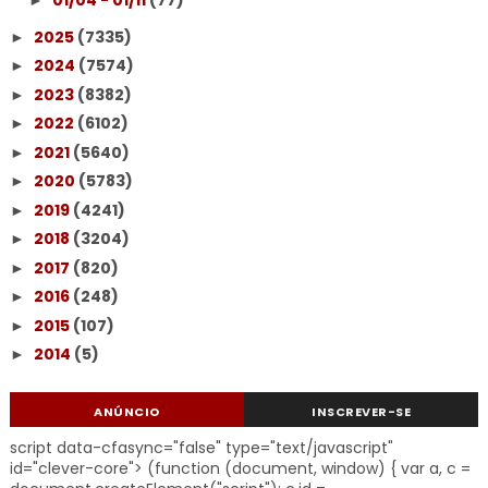
01/04 - 01/11
(77)
►
2025
(7335)
►
2024
(7574)
►
2023
(8382)
►
2022
(6102)
►
2021
(5640)
►
2020
(5783)
►
2019
(4241)
►
2018
(3204)
►
2017
(820)
►
2016
(248)
►
2015
(107)
►
2014
(5)
►
ANÚNCIO
INSCREVER-SE
script data-cfasync="false" type="text/javascript"
id="clever-core"> (function (document, window) { var a, c =