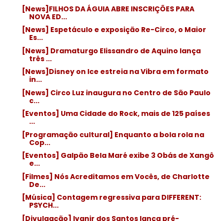
[News]FILHOS DA ÁGUIA ABRE INSCRIÇÕES PARA
NOVA ED...
[News] Espetáculo e exposição Re-Circo, o Maior
Es...
[News] Dramaturgo Elissandro de Aquino lança
três ...
[News]Disney on Ice estreia na Vibra em formato
in...
[News] Circo Luz inaugura no Centro de São Paulo
c...
[Eventos] Uma Cidade do Rock, mais de 125 países
...
[Programação cultural] Enquanto a bola rola na
Cop...
[Eventos] Galpão Bela Maré exibe 3 Obás de Xangô
e...
[Filmes] Nós Acreditamos em Vocês, de Charlotte
De...
[Música] Contagem regressiva para DIFFERENT:
PSYCH...
[Divulgação] Ivanir dos Santos lança pré-