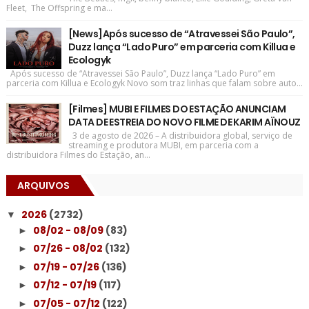
Fleet, The Offspring e ma...
[News]Após sucesso de “Atravessei São Paulo”,
Duzz lança “Lado Puro” em parceria com Killua e
Ecologyk
Após sucesso de “Atravessei São Paulo”, Duzz lança “Lado Puro” em
parceria com Killua e Ecologyk Novo som traz linhas que falam sobre auto...
[Filmes] MUBI E FILMES DO ESTAÇÃO ANUNCIAM
DATA DE ESTREIA DO NOVO FILME DE KARIM AÏNOUZ
3 de agosto de 2026 – A distribuidora global, serviço de
streaming e produtora MUBI, em parceria com a
distribuidora Filmes do Estação, an...
ARQUIVOS
2026
(2732)
▼
08/02 - 08/09
(83)
►
07/26 - 08/02
(132)
►
07/19 - 07/26
(136)
►
07/12 - 07/19
(117)
►
07/05 - 07/12
(122)
►