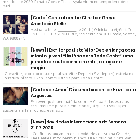
meados de 2020, Renato Góes e Thaila Ayala viram no tempo livre deste
perí...
[Carta] Contrato entre Christian Grey e
Anastacia Stelle
Assinado hoje, ____________de 2011 (“O Início da Vigência”)
ENTRE SR. CHRISTIAN GREY, residente em 301 Escala, Seattle,
WA 98889 (“...
[News] | Escritor paulista Vítor Depieri lança obra
infanto-juvenil “História para Toda Gente”: uma
jornada de autoconhecimento, coragem e
magia
O escritor, ator e produtor paulista Vítor Depieri (@vi.depieri) estreia na
literatura infanto-juvenil com “ História para Toda Gente” ,...
[Cartas de Amor] Discurso fúnebre de Hazel para
Augustus.
Escrever qualquer matéria sobre A Culpa é das estrelas
certamente é para me emocionar, já que eu sou super
suspeita em falar ou escrever so...
[News]Novidades Internacionais da Semana -
31.07.2026
Confira os lançamentos e novidades de Ariana Grande,
The Beatles, mgk, benny blanco, Ellie Goulding, Greta Van