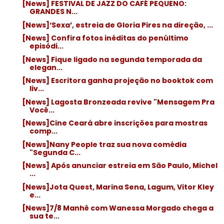
[News] FESTIVAL DE JAZZ DO CAFÉ PEQUENO:
GRANDES N...
[News]‘Sexa’, estreia de Gloria Pires na direção, ...
[News] Confira fotos inéditas do penúltimo
episódi...
[News] Fique ligado na segunda temporada da
elegan...
[News] Escritora ganha projeção no booktok com
liv...
[News] Lagosta Bronzeada revive "Mensagem Pra
Você...
[News]Cine Ceará abre inscrições para mostras
comp...
[News]Nany People traz sua nova comédia
"Segunda C...
[News] Após anunciar estreia em São Paulo, Michel
...
[News]Jota Quest, Marina Sena, Lagum, Vitor Kley
e...
[News]7/8 Manhê com Wanessa Morgado chega a
sua te...