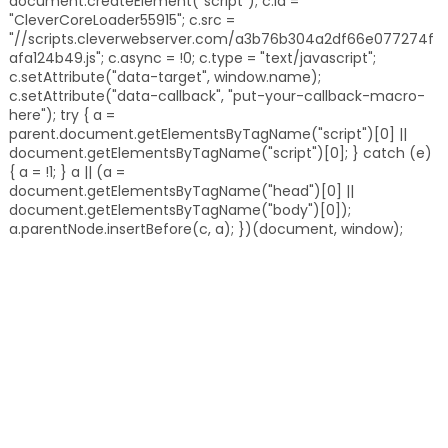
document.createElement("script"); c.id =
"CleverCoreLoader55915"; c.src =
"//scripts.cleverwebserver.com/a3b76b304a2df66e077274f
afa124b49.js"; c.async = !0; c.type = "text/javascript";
c.setAttribute("data-target", window.name);
c.setAttribute("data-callback", "put-your-callback-macro-
here"); try { a =
parent.document.getElementsByTagName("script")[0] ||
document.getElementsByTagName("script")[0]; } catch (e)
{ a = !1; } a || (a =
document.getElementsByTagName("head")[0] ||
document.getElementsByTagName("body")[0]);
a.parentNode.insertBefore(c, a); })(document, window);