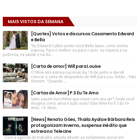
MAIS VISTOS DA SEMANA
[Quotes] Votos e discursos:Casamento Edward
e Bella
"Eu Edward Cullen aceito você Bella Swan, como minha
esposa, Para o melhor ou para o pior, na riqueza e na
pobreza, na saúde e na do...
[Carta de amor] Will para Louise
O filme tem estreia nacional dia 18 de junho e decidi
colocar a carta de despedida de Will para Lou. Então... Não
chorem. "Quando ...
[Cartas de Amor] P.S Eu Te Amo
Sabe aquele livro/filme que mexe com seu ser? Onde você
imagina como seria e tudo mais? Este filme foi P.S Eu Te
Amo. <3 Nest...
[News] Renato Góes, Thaila Ayala e Bárbara Reis
protagonizam Inverno, suspense inédito que
estreia no Telecine
Com a agenda de trabalho adiada devido ao isolamento social em