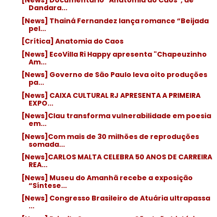
[News] Documentário "Anatomia do Caos", de
Dandara...
[News] Thainá Fernandez lança romance “Beijada
pel...
[Crítica] Anatomia do Caos
[News] EcoVilla Ri Happy apresenta "Chapeuzinho
Am...
[News] Governo de São Paulo leva oito produções
pa...
[News] CAIXA CULTURAL RJ APRESENTA A PRIMEIRA
EXPO...
[News]Clau transforma vulnerabilidade em poesia
em...
[News]Com mais de 30 milhões de reproduções
somada...
[News]CARLOS MALTA CELEBRA 50 ANOS DE CARREIRA
REA...
[News] Museu do Amanhã recebe a exposição
“Síntese...
[News] Congresso Brasileiro de Atuária ultrapassa
...