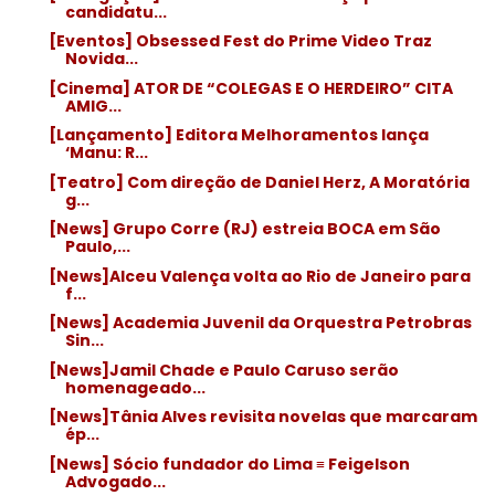
candidatu...
[Eventos] Obsessed Fest do Prime Video Traz
Novida...
[Cinema] ATOR DE “COLEGAS E O HERDEIRO” CITA
AMIG...
[Lançamento] Editora Melhoramentos lança
‘Manu: R...
[Teatro] Com direção de Daniel Herz, A Moratória
g...
[News] Grupo Corre (RJ) estreia BOCA em São
Paulo,...
[News]Alceu Valença volta ao Rio de Janeiro para
f...
[News] Academia Juvenil da Orquestra Petrobras
Sin...
[News]Jamil Chade e Paulo Caruso serão
homenageado...
[News]Tânia Alves revisita novelas que marcaram
ép...
[News] Sócio fundador do Lima ≡ Feigelson
Advogado...