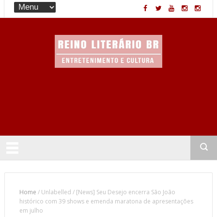
Entretenimento & Cultura
Home
/
Unlabelled
/
[News] Seu Desejo encerra São João
histórico com 39 shows e emenda maratona de apresentações
em julho