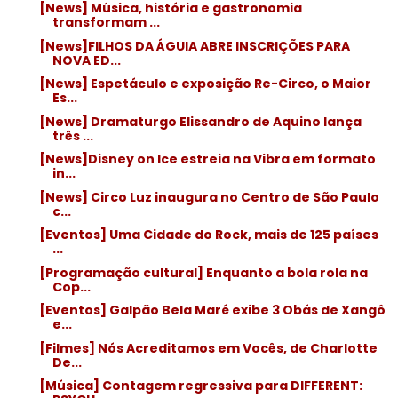
[News] Música, história e gastronomia
transformam ...
[News]FILHOS DA ÁGUIA ABRE INSCRIÇÕES PARA
NOVA ED...
[News] Espetáculo e exposição Re-Circo, o Maior
Es...
[News] Dramaturgo Elissandro de Aquino lança
três ...
[News]Disney on Ice estreia na Vibra em formato
in...
[News] Circo Luz inaugura no Centro de São Paulo
c...
[Eventos] Uma Cidade do Rock, mais de 125 países
...
[Programação cultural] Enquanto a bola rola na
Cop...
[Eventos] Galpão Bela Maré exibe 3 Obás de Xangô
e...
[Filmes] Nós Acreditamos em Vocês, de Charlotte
De...
[Música] Contagem regressiva para DIFFERENT: