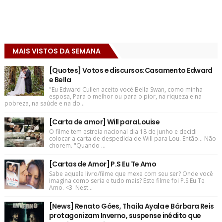
MAIS VISTOS DA SEMANA
[Quotes] Votos e discursos:Casamento Edward
e Bella
"Eu Edward Cullen aceito você Bella Swan, como minha
esposa, Para o melhor ou para o pior, na riqueza e na
pobreza, na saúde e na do...
[Carta de amor] Will para Louise
O filme tem estreia nacional dia 18 de junho e decidi
colocar a carta de despedida de Will para Lou. Então... Não
chorem. "Quando ...
[Cartas de Amor] P.S Eu Te Amo
Sabe aquele livro/filme que mexe com seu ser? Onde você
imagina como seria e tudo mais? Este filme foi P.S Eu Te
Amo. <3 Nest...
[News] Renato Góes, Thaila Ayala e Bárbara Reis
protagonizam Inverno, suspense inédito que