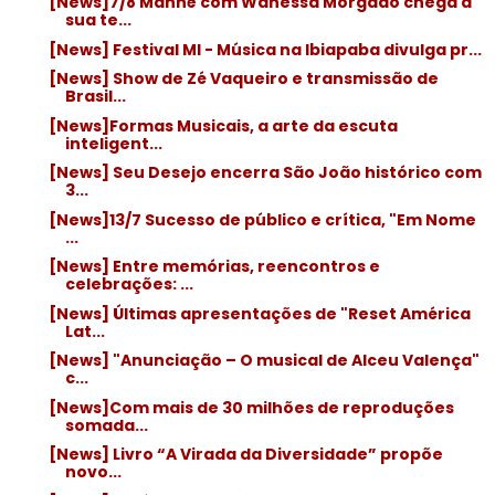
[News]7/8 Manhê com Wanessa Morgado chega a
sua te...
[News] Festival MI - Música na Ibiapaba divulga pr...
[News] Show de Zé Vaqueiro e transmissão de
Brasil...
[News]Formas Musicais, a arte da escuta
inteligent...
[News] Seu Desejo encerra São João histórico com
3...
[News]13/7 Sucesso de público e crítica, "Em Nome
...
[News] Entre memórias, reencontros e
celebrações: ...
[News] Últimas apresentações de "Reset América
Lat...
[News] "Anunciação – O musical de Alceu Valença"
c...
[News]Com mais de 30 milhões de reproduções
somada...
[News] Livro “A Virada da Diversidade” propõe
novo...