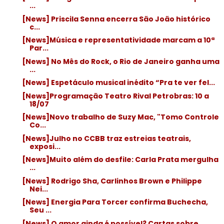
...
[News] Priscila Senna encerra São João histórico
c...
[News]Música e representatividade marcam a 10ª
Par...
[News] No Mês do Rock, o Rio de Janeiro ganha uma
...
[News] Espetáculo musical inédito “Pra te ver fel...
[News]Programação Teatro Rival Petrobras: 10 a
18/07
[News]Novo trabalho de Suzy Mac, "Tomo Controle
Co...
[News]Julho no CCBB traz estreias teatrais,
exposi...
[News]Muito além do desfile: Carla Prata mergulha
...
[News] Rodrigo Sha, Carlinhos Brown e Philippe
Nei...
[News] Energia Para Torcer confirma Buchecha,
Seu ...
[News] O amor ainda é possível? Cartas sobre