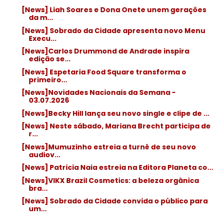
[News] Liah Soares e Dona Onete unem gerações
da m...
[News] Sobrado da Cidade apresenta novo Menu
Execu...
[News]Carlos Drummond de Andrade inspira
edição se...
[News] Espetaria Food Square transforma o
primeiro...
[News]Novidades Nacionais da Semana -
03.07.2026
[News]Becky Hill lança seu novo single e clipe de ...
[News] Neste sábado, Mariana Brecht participa de
r...
[News]Mumuzinho estreia a turnê de seu novo
audiov...
[News] Patricia Naia estreia na Editora Planeta co...
[News]VIKX Brazil Cosmetics: a beleza orgânica
bra...
[News] Sobrado da Cidade convida o público para
um...