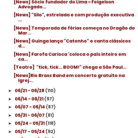
[News] Sócio fundador do Lima ≡ Feigelson
Advogado...
[News] "Silo", estrelada e com produção executiva
...
[News] Temporada de férias começa no Dragão do
Mar...
[News] Guinga lança "Catonho" e canta clássicos
d...
[News] Farofa Carioca 'coloca o país inteiro em
ca...
[Teatro] ­ "tick, tick... BOOM!" chega a São Paul...
[News]Rio Brass Band em concerto gratuito na
Igrej...
06/21 - 06/28
(110)
►
06/14 - 06/21
(97)
►
06/07 - 06/14
(87)
►
05/31 - 06/07
(81)
►
05/24 - 05/31
(118)
►
05/17 - 05/24
(92)
►