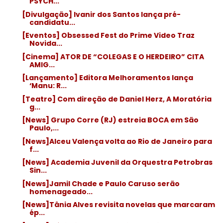
PSYCH...
[Divulgação] Ivanir dos Santos lança pré-
candidatu...
[Eventos] Obsessed Fest do Prime Video Traz
Novida...
[Cinema] ATOR DE “COLEGAS E O HERDEIRO” CITA
AMIG...
[Lançamento] Editora Melhoramentos lança
‘Manu: R...
[Teatro] Com direção de Daniel Herz, A Moratória
g...
[News] Grupo Corre (RJ) estreia BOCA em São
Paulo,...
[News]Alceu Valença volta ao Rio de Janeiro para
f...
[News] Academia Juvenil da Orquestra Petrobras
Sin...
[News]Jamil Chade e Paulo Caruso serão
homenageado...
[News]Tânia Alves revisita novelas que marcaram
ép...