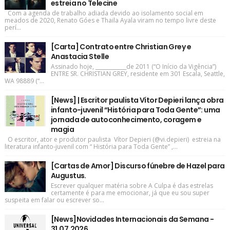
estreia no Telecine
Com a agenda de trabalho adiada devido ao isolamento social em
meados de 2020, Renato Góes e Thaila Ayala viram no tempo livre deste
perí...
[Carta] Contrato entre Christian Grey e
Anastacia Stelle
Assinado hoje, ____________de 2011 (“O Início da Vigência”)
ENTRE SR. CHRISTIAN GREY, residente em 301 Escala, Seattle,
WA 98889 (“...
[News] | Escritor paulista Vítor Depieri lança obra
infanto-juvenil “História para Toda Gente”: uma
jornada de autoconhecimento, coragem e
magia
O escritor, ator e produtor paulista Vítor Depieri (@vi.depieri) estreia na
literatura infanto-juvenil com “ História para Toda Gente” ,...
[Cartas de Amor] Discurso fúnebre de Hazel para
Augustus.
Escrever qualquer matéria sobre A Culpa é das estrelas
certamente é para me emocionar, já que eu sou super
suspeita em falar ou escrever so...
[News]Novidades Internacionais da Semana -
31.07.2026