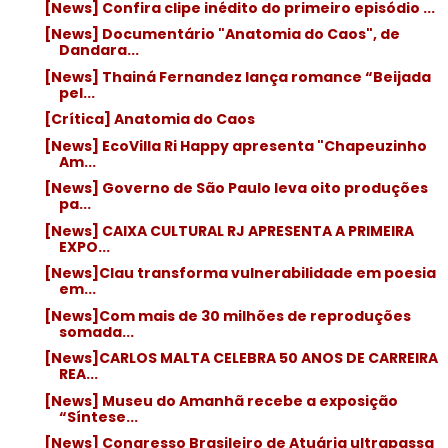
[News] Confira clipe inédito do primeiro episódio ...
[News] Documentário "Anatomia do Caos", de
Dandara...
[News] Thainá Fernandez lança romance “Beijada
pel...
[Crítica] Anatomia do Caos
[News] EcoVilla Ri Happy apresenta "Chapeuzinho
Am...
[News] Governo de São Paulo leva oito produções
pa...
[News] CAIXA CULTURAL RJ APRESENTA A PRIMEIRA
EXPO...
[News]Clau transforma vulnerabilidade em poesia
em...
[News]Com mais de 30 milhões de reproduções
somada...
[News]CARLOS MALTA CELEBRA 50 ANOS DE CARREIRA
REA...
[News] Museu do Amanhã recebe a exposição
“Síntese...
[News] Congresso Brasileiro de Atuária ultrapassa