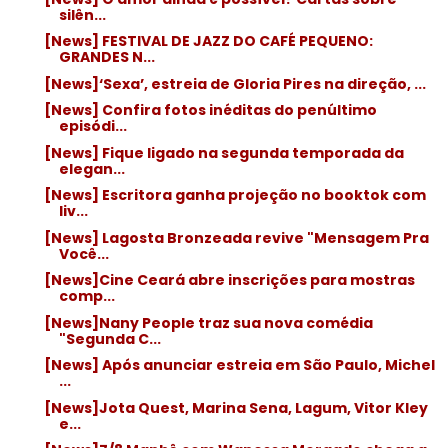
silên...
[News] FESTIVAL DE JAZZ DO CAFÉ PEQUENO:
GRANDES N...
[News]‘Sexa’, estreia de Gloria Pires na direção, ...
[News] Confira fotos inéditas do penúltimo
episódi...
[News] Fique ligado na segunda temporada da
elegan...
[News] Escritora ganha projeção no booktok com
liv...
[News] Lagosta Bronzeada revive "Mensagem Pra
Você...
[News]Cine Ceará abre inscrições para mostras
comp...
[News]Nany People traz sua nova comédia
"Segunda C...
[News] Após anunciar estreia em São Paulo, Michel
...
[News]Jota Quest, Marina Sena, Lagum, Vitor Kley
e...