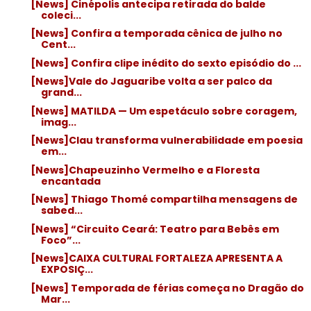
[News] Cinépolis antecipa retirada do balde
coleci...
[News] Confira a temporada cênica de julho no
Cent...
[News] Confira clipe inédito do sexto episódio do ...
[News]Vale do Jaguaribe volta a ser palco da
grand...
[News] MATILDA — Um espetáculo sobre coragem,
imag...
[News]Clau transforma vulnerabilidade em poesia
em...
[News]Chapeuzinho Vermelho e a Floresta
encantada
[News] Thiago Thomé compartilha mensagens de
sabed...
[News] “Circuito Ceará: Teatro para Bebês em
Foco”...
[News]CAIXA CULTURAL FORTALEZA APRESENTA A
EXPOSIÇ...
[News] Temporada de férias começa no Dragão do
Mar...