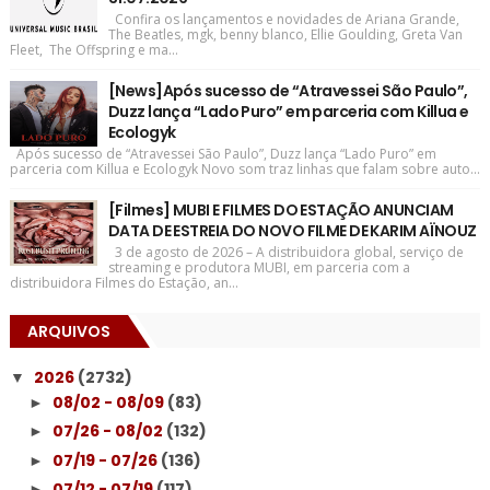
Confira os lançamentos e novidades de Ariana Grande,
The Beatles, mgk, benny blanco, Ellie Goulding, Greta Van
Fleet, The Offspring e ma...
[News]Após sucesso de “Atravessei São Paulo”,
Duzz lança “Lado Puro” em parceria com Killua e
Ecologyk
Após sucesso de “Atravessei São Paulo”, Duzz lança “Lado Puro” em
parceria com Killua e Ecologyk Novo som traz linhas que falam sobre auto...
[Filmes] MUBI E FILMES DO ESTAÇÃO ANUNCIAM
DATA DE ESTREIA DO NOVO FILME DE KARIM AÏNOUZ
3 de agosto de 2026 – A distribuidora global, serviço de
streaming e produtora MUBI, em parceria com a
distribuidora Filmes do Estação, an...
ARQUIVOS
2026
(2732)
▼
08/02 - 08/09
(83)
►
07/26 - 08/02
(132)
►
07/19 - 07/26
(136)
►
07/12 - 07/19
(117)
►