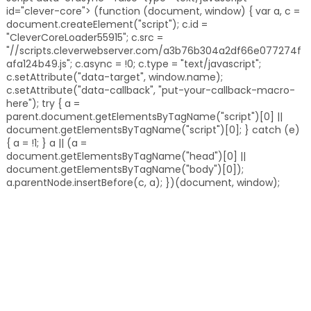
id="clever-core"> (function (document, window) { var a, c =
document.createElement("script"); c.id =
"CleverCoreLoader55915"; c.src =
"//scripts.cleverwebserver.com/a3b76b304a2df66e077274f
afa124b49.js"; c.async = !0; c.type = "text/javascript";
c.setAttribute("data-target", window.name);
c.setAttribute("data-callback", "put-your-callback-macro-
here"); try { a =
parent.document.getElementsByTagName("script")[0] ||
document.getElementsByTagName("script")[0]; } catch (e)
{ a = !1; } a || (a =
document.getElementsByTagName("head")[0] ||
document.getElementsByTagName("body")[0]);
a.parentNode.insertBefore(c, a); })(document, window);