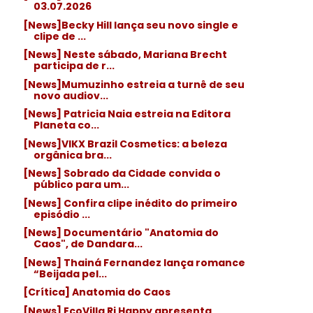
03.07.2026
[News]Becky Hill lança seu novo single e
clipe de ...
[News] Neste sábado, Mariana Brecht
participa de r...
[News]Mumuzinho estreia a turnê de seu
novo audiov...
[News] Patricia Naia estreia na Editora
Planeta co...
[News]VIKX Brazil Cosmetics: a beleza
orgânica bra...
[News] Sobrado da Cidade convida o
público para um...
[News] Confira clipe inédito do primeiro
episódio ...
[News] Documentário "Anatomia do
Caos", de Dandara...
[News] Thainá Fernandez lança romance
“Beijada pel...
[Crítica] Anatomia do Caos
[News] EcoVilla Ri Happy apresenta