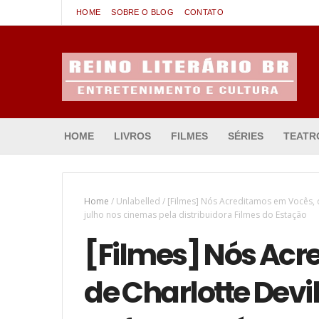
HOME
SOBRE O BLOG
CONTATO
Entretenimento & Cultura
HOME
LIVROS
FILMES
SÉRIES
TEATR
Home
/
Unlabelled
/
[Filmes] Nós Acreditamos em Vocês, d
julho nos cinemas pela distribuidora Filmes do Estação
[Filmes] Nós Acr
de Charlotte Devi