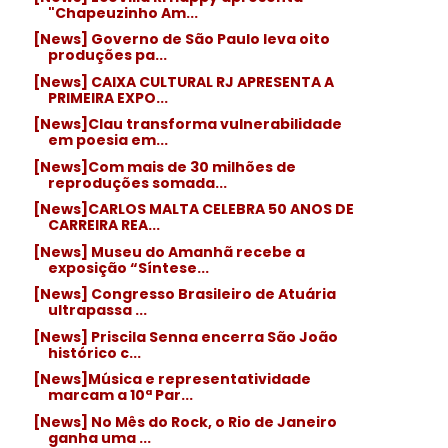
"Chapeuzinho Am...
[News] Governo de São Paulo leva oito
produções pa...
[News] CAIXA CULTURAL RJ APRESENTA A
PRIMEIRA EXPO...
[News]Clau transforma vulnerabilidade
em poesia em...
[News]Com mais de 30 milhões de
reproduções somada...
[News]CARLOS MALTA CELEBRA 50 ANOS DE
CARREIRA REA...
[News] Museu do Amanhã recebe a
exposição “Síntese...
[News] Congresso Brasileiro de Atuária
ultrapassa ...
[News] Priscila Senna encerra São João
histórico c...
[News]Música e representatividade
marcam a 10ª Par...
[News] No Mês do Rock, o Rio de Janeiro
ganha uma ...