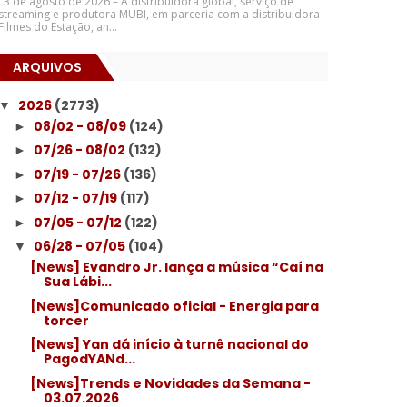
3 de agosto de 2026 – A distribuidora global, serviço de
streaming e produtora MUBI, em parceria com a distribuidora
Filmes do Estação, an...
ARQUIVOS
2026
(2773)
▼
08/02 - 08/09
(124)
►
07/26 - 08/02
(132)
►
07/19 - 07/26
(136)
►
07/12 - 07/19
(117)
►
07/05 - 07/12
(122)
►
06/28 - 07/05
(104)
▼
[News] Evandro Jr. lança a música “Caí na
Sua Lábi...
[News]Comunicado oficial - Energia para
torcer
[News] Yan dá início à turnê nacional do
PagodYANd...
[News]Trends e Novidades da Semana -
03.07.2026