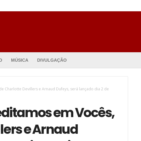
O
MÚSICA
DIVULGAÇÃO
e Charlotte Devillers e Arnaud Dufeys, será lançado dia 2 de
editamos em Vocês,
llers e Arnaud