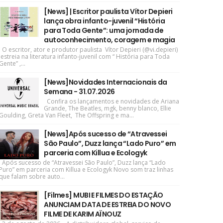
[News] | Escritor paulista Vítor Depieri
lança obra infanto-juvenil “História
para Toda Gente”: uma jornada de
autoconhecimento, coragem e magia
O escritor, ator e produtor paulista Vítor Depieri (@vi.depieri)
estreia na literatura infanto-juvenil com “ História para Toda
Gente” ,...
[News]Novidades Internacionais da
Semana - 31.07.2026
Confira os lançamentos e novidades de Ariana
Grande, The Beatles, mgk, benny blanco, Ellie
Goulding, Greta Van Fleet, The Offspring e ma...
[News]Após sucesso de “Atravessei
São Paulo”, Duzz lança “Lado Puro” em
parceria com Killua e Ecologyk
Após sucesso de “Atravessei São Paulo”, Duzz lança “Lado
Puro” em parceria com Killua e Ecologyk Novo som traz linhas
que falam sobre auto...
[Filmes] MUBI E FILMES DO ESTAÇÃO
ANUNCIAM DATA DE ESTREIA DO NOVO
FILME DE KARIM AÏNOUZ