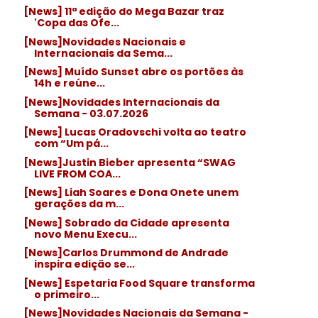
[News] 11ª edição do Mega Bazar traz
'Copa das Ofe...
[News]Novidades Nacionais e
Internacionais da Sema...
[News] Muído Sunset abre os portões às
14h e reúne...
[News]Novidades Internacionais da
Semana - 03.07.2026
[News] Lucas Oradovschi volta ao teatro
com “Um pá...
[News]Justin Bieber apresenta “SWAG
LIVE FROM COA...
[News] Liah Soares e Dona Onete unem
gerações da m...
[News] Sobrado da Cidade apresenta
novo Menu Execu...
[News]Carlos Drummond de Andrade
inspira edição se...
[News] Espetaria Food Square transforma
o primeiro...
[News]Novidades Nacionais da Semana -