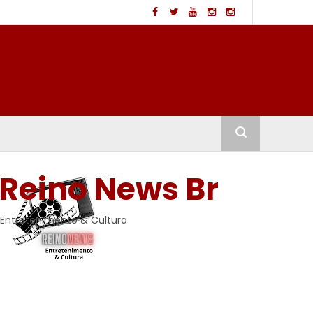
Reino News Br
Entretenimento & Cultura