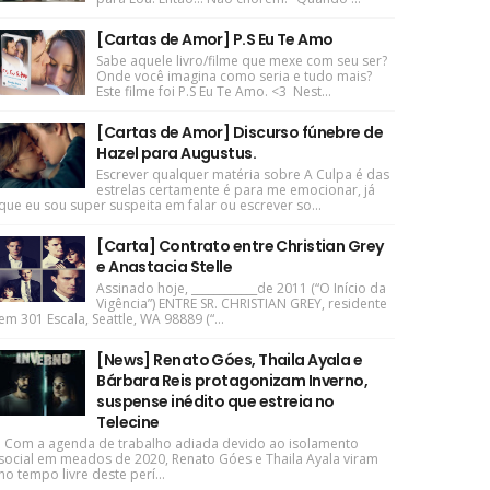
[Cartas de Amor] P.S Eu Te Amo
Sabe aquele livro/filme que mexe com seu ser?
Onde você imagina como seria e tudo mais?
Este filme foi P.S Eu Te Amo. <3 Nest...
[Cartas de Amor] Discurso fúnebre de
Hazel para Augustus.
Escrever qualquer matéria sobre A Culpa é das
estrelas certamente é para me emocionar, já
que eu sou super suspeita em falar ou escrever so...
[Carta] Contrato entre Christian Grey
e Anastacia Stelle
Assinado hoje, ____________de 2011 (“O Início da
Vigência”) ENTRE SR. CHRISTIAN GREY, residente
em 301 Escala, Seattle, WA 98889 (“...
[News] Renato Góes, Thaila Ayala e
Bárbara Reis protagonizam Inverno,
suspense inédito que estreia no
Telecine
Com a agenda de trabalho adiada devido ao isolamento
social em meados de 2020, Renato Góes e Thaila Ayala viram
no tempo livre deste perí...