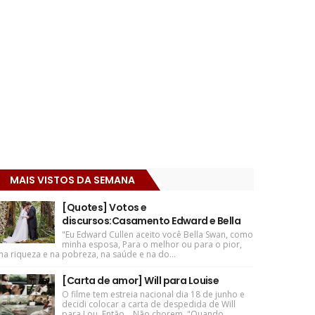
MAIS VISTOS DA SEMANA
[Quotes] Votos e
discursos:Casamento Edward e Bella
"Eu Edward Cullen aceito você Bella Swan, como
minha esposa, Para o melhor ou para o pior,
na riqueza e na pobreza, na saúde e na do...
[Carta de amor] Will para Louise
O filme tem estreia nacional dia 18 de junho e
decidi colocar a carta de despedida de Will
para Lou. Então... Não chorem. "Quando ...