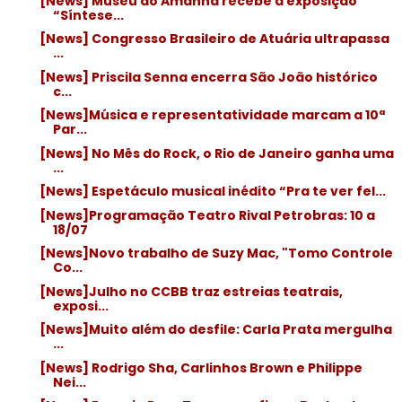
[News] Museu do Amanhã recebe a exposição
“Síntese...
[News] Congresso Brasileiro de Atuária ultrapassa
...
[News] Priscila Senna encerra São João histórico
c...
[News]Música e representatividade marcam a 10ª
Par...
[News] No Mês do Rock, o Rio de Janeiro ganha uma
...
[News] Espetáculo musical inédito “Pra te ver fel...
[News]Programação Teatro Rival Petrobras: 10 a
18/07
[News]Novo trabalho de Suzy Mac, "Tomo Controle
Co...
[News]Julho no CCBB traz estreias teatrais,
exposi...
[News]Muito além do desfile: Carla Prata mergulha
...
[News] Rodrigo Sha, Carlinhos Brown e Philippe
Nei...