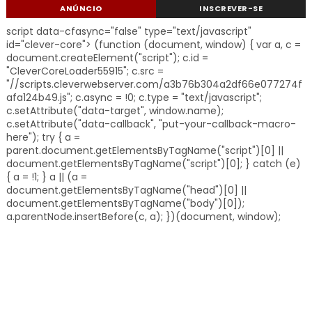
ANÚNCIO
INSCREVER-SE
script data-cfasync="false" type="text/javascript"
id="clever-core"> (function (document, window) { var a, c =
document.createElement("script"); c.id =
"CleverCoreLoader55915"; c.src =
"//scripts.cleverwebserver.com/a3b76b304a2df66e077274f
afa124b49.js"; c.async = !0; c.type = "text/javascript";
c.setAttribute("data-target", window.name);
c.setAttribute("data-callback", "put-your-callback-macro-
here"); try { a =
parent.document.getElementsByTagName("script")[0] ||
document.getElementsByTagName("script")[0]; } catch (e)
{ a = !1; } a || (a =
document.getElementsByTagName("head")[0] ||
document.getElementsByTagName("body")[0]);
a.parentNode.insertBefore(c, a); })(document, window);