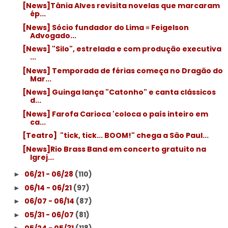
[News]Tânia Alves revisita novelas que marcaram
ép...
[News] Sócio fundador do Lima ≡ Feigelson
Advogado...
[News] "Silo", estrelada e com produção executiva
...
[News] Temporada de férias começa no Dragão do
Mar...
[News] Guinga lança "Catonho" e canta clássicos
d...
[News] Farofa Carioca 'coloca o país inteiro em
ca...
[Teatro] ­ "tick, tick... BOOM!" chega a São Paul...
[News]Rio Brass Band em concerto gratuito na
Igrej...
06/21 - 06/28
(110)
►
06/14 - 06/21
(97)
►
06/07 - 06/14
(87)
►
05/31 - 06/07
(81)
►