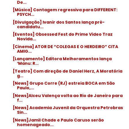
De...
[Música] Contagem regressiva para DIFFERENT:
PSYCH...
[Divulgação] Ivanir dos Santos lança pré-
candidatu...
[Eventos] Obsessed Fest do Prime Video Traz
Novida...
[Cinema] ATOR DE “COLEGAS E O HERDEIRO” CITA
AMIG...
[Lançamento] Editora Melhoramentos lança
‘Manu: R...
[Teatro] Com direção de Daniel Herz, A Moratória
g...
[News] Grupo Corre (RJ) estreia BOCA em São
Paulo,...
[News]Alceu Valença volta ao Rio de Janeiro para
f...
[News] Academia Juvenil da Orquestra Petrobras
Sin...
[News]Jamil Chade e Paulo Caruso serão
homenageado...