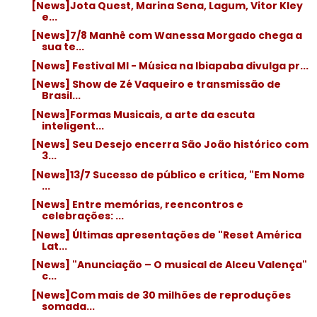
[News]Jota Quest, Marina Sena, Lagum, Vitor Kley
e...
[News]7/8 Manhê com Wanessa Morgado chega a
sua te...
[News] Festival MI - Música na Ibiapaba divulga pr...
[News] Show de Zé Vaqueiro e transmissão de
Brasil...
[News]Formas Musicais, a arte da escuta
inteligent...
[News] Seu Desejo encerra São João histórico com
3...
[News]13/7 Sucesso de público e crítica, "Em Nome
...
[News] Entre memórias, reencontros e
celebrações: ...
[News] Últimas apresentações de "Reset América
Lat...
[News] "Anunciação – O musical de Alceu Valença"
c...
[News]Com mais de 30 milhões de reproduções
somada...