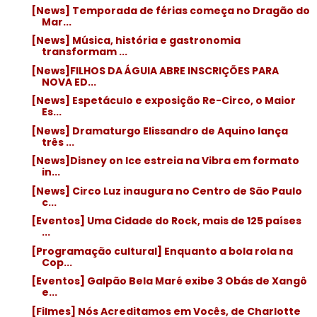
[News] Temporada de férias começa no Dragão do
Mar...
[News] Música, história e gastronomia
transformam ...
[News]FILHOS DA ÁGUIA ABRE INSCRIÇÕES PARA
NOVA ED...
[News] Espetáculo e exposição Re-Circo, o Maior
Es...
[News] Dramaturgo Elissandro de Aquino lança
três ...
[News]Disney on Ice estreia na Vibra em formato
in...
[News] Circo Luz inaugura no Centro de São Paulo
c...
[Eventos] Uma Cidade do Rock, mais de 125 países
...
[Programação cultural] Enquanto a bola rola na
Cop...
[Eventos] Galpão Bela Maré exibe 3 Obás de Xangô
e...
[Filmes] Nós Acreditamos em Vocês, de Charlotte