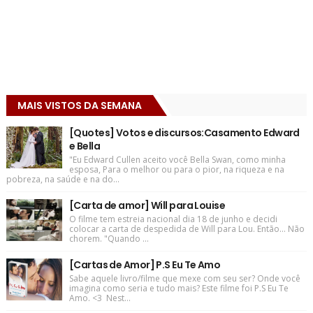
MAIS VISTOS DA SEMANA
[Quotes] Votos e discursos:Casamento Edward
e Bella
"Eu Edward Cullen aceito você Bella Swan, como minha
esposa, Para o melhor ou para o pior, na riqueza e na
pobreza, na saúde e na do...
[Carta de amor] Will para Louise
O filme tem estreia nacional dia 18 de junho e decidi
colocar a carta de despedida de Will para Lou. Então... Não
chorem. "Quando ...
[Cartas de Amor] P.S Eu Te Amo
Sabe aquele livro/filme que mexe com seu ser? Onde você
imagina como seria e tudo mais? Este filme foi P.S Eu Te
Amo. <3 Nest...