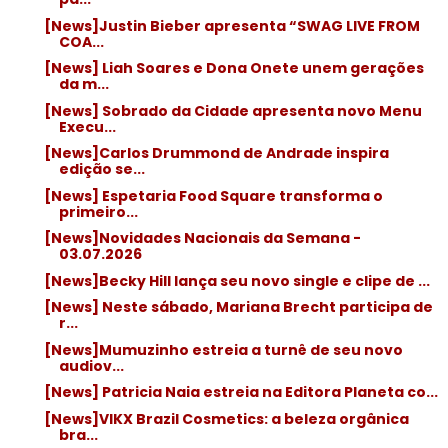
[News]Justin Bieber apresenta “SWAG LIVE FROM
COA...
[News] Liah Soares e Dona Onete unem gerações
da m...
[News] Sobrado da Cidade apresenta novo Menu
Execu...
[News]Carlos Drummond de Andrade inspira
edição se...
[News] Espetaria Food Square transforma o
primeiro...
[News]Novidades Nacionais da Semana -
03.07.2026
[News]Becky Hill lança seu novo single e clipe de ...
[News] Neste sábado, Mariana Brecht participa de
r...
[News]Mumuzinho estreia a turnê de seu novo
audiov...
[News] Patricia Naia estreia na Editora Planeta co...
[News]VIKX Brazil Cosmetics: a beleza orgânica
bra...