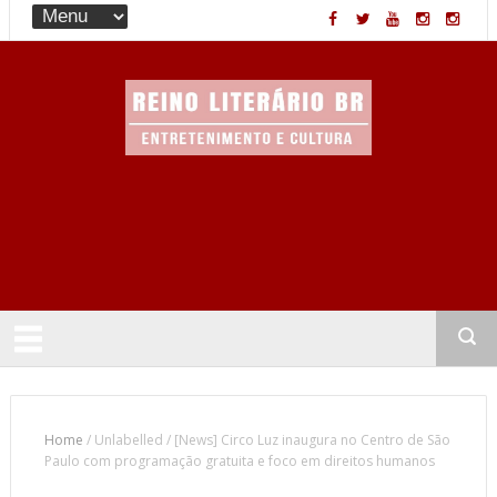
Entretenimento & Cultura
Home
/
Unlabelled
/
[News] Circo Luz inaugura no Centro de São
Paulo com programação gratuita e foco em direitos humanos