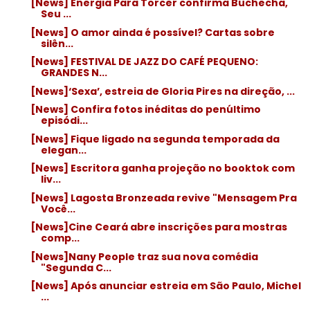
[News] Energia Para Torcer confirma Buchecha,
Seu ...
[News] O amor ainda é possível? Cartas sobre
silên...
[News] FESTIVAL DE JAZZ DO CAFÉ PEQUENO:
GRANDES N...
[News]‘Sexa’, estreia de Gloria Pires na direção, ...
[News] Confira fotos inéditas do penúltimo
episódi...
[News] Fique ligado na segunda temporada da
elegan...
[News] Escritora ganha projeção no booktok com
liv...
[News] Lagosta Bronzeada revive "Mensagem Pra
Você...
[News]Cine Ceará abre inscrições para mostras
comp...
[News]Nany People traz sua nova comédia
"Segunda C...
[News] Após anunciar estreia em São Paulo, Michel
...