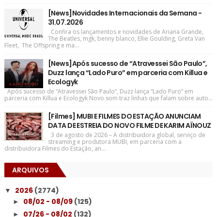
[News]Novidades Internacionais da Semana -
31.07.2026
Confira os lançamentos e novidades de Ariana Grande,
The Beatles, mgk, benny blanco, Ellie Goulding, Greta Van
Fleet, The Offspring e ma...
[News]Após sucesso de “Atravessei São Paulo”,
Duzz lança “Lado Puro” em parceria com Killua e
Ecologyk
Após sucesso de “Atravessei São Paulo”, Duzz lança “Lado Puro” em
parceria com Killua e Ecologyk Novo som traz linhas que falam sobre auto...
[Filmes] MUBI E FILMES DO ESTAÇÃO ANUNCIAM
DATA DE ESTREIA DO NOVO FILME DE KARIM AÏNOUZ
3 de agosto de 2026 – A distribuidora global, serviço de
streaming e produtora MUBI, em parceria com a
distribuidora Filmes do Estação, an...
ARQUIVOS
2026
(2774)
▼
08/02 - 08/09
(125)
►
07/26 - 08/02
(132)
►