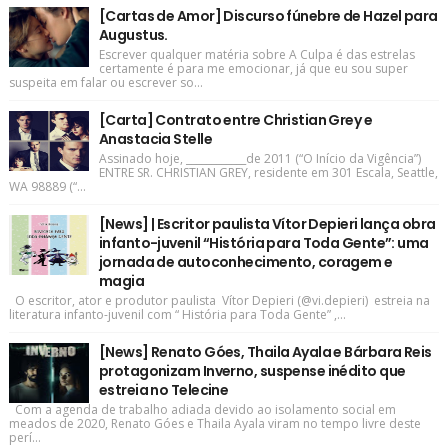
[Cartas de Amor] Discurso fúnebre de Hazel para
Augustus.
Escrever qualquer matéria sobre A Culpa é das estrelas
certamente é para me emocionar, já que eu sou super
suspeita em falar ou escrever so...
[Carta] Contrato entre Christian Grey e
Anastacia Stelle
Assinado hoje, ____________de 2011 (“O Início da Vigência”)
ENTRE SR. CHRISTIAN GREY, residente em 301 Escala, Seattle,
WA 98889 (“...
[News] | Escritor paulista Vítor Depieri lança obra
infanto-juvenil “História para Toda Gente”: uma
jornada de autoconhecimento, coragem e
magia
O escritor, ator e produtor paulista Vítor Depieri (@vi.depieri) estreia na
literatura infanto-juvenil com “ História para Toda Gente” ,...
[News] Renato Góes, Thaila Ayala e Bárbara Reis
protagonizam Inverno, suspense inédito que
estreia no Telecine
Com a agenda de trabalho adiada devido ao isolamento social em
meados de 2020, Renato Góes e Thaila Ayala viram no tempo livre deste
perí...