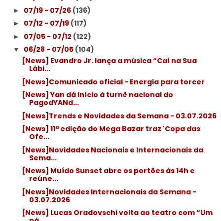
07/19 - 07/26
(136)
►
07/12 - 07/19
(117)
►
07/05 - 07/12
(122)
►
06/28 - 07/05
(104)
▼
[News] Evandro Jr. lança a música “Caí na Sua
Lábi...
[News]Comunicado oficial - Energia para torcer
[News] Yan dá início à turnê nacional do
PagodYANd...
[News]Trends e Novidades da Semana - 03.07.2026
[News] 11ª edição do Mega Bazar traz 'Copa das
Ofe...
[News]Novidades Nacionais e Internacionais da
Sema...
[News] Muído Sunset abre os portões às 14h e
reúne...
[News]Novidades Internacionais da Semana -
03.07.2026
[News] Lucas Oradovschi volta ao teatro com “Um
pá...