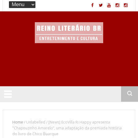
Entretenimento & Cultura
Home
/
Unlabelled
/
[News] EcoVilla Ri Happy apresenta
"Chapeuzinho Amarelo”, uma adaptação da premiada história
do livro de Chico Buarque