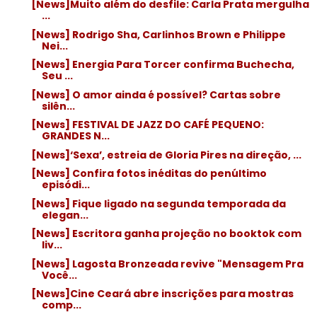
[News]Muito além do desfile: Carla Prata mergulha
...
[News] Rodrigo Sha, Carlinhos Brown e Philippe
Nei...
[News] Energia Para Torcer confirma Buchecha,
Seu ...
[News] O amor ainda é possível? Cartas sobre
silên...
[News] FESTIVAL DE JAZZ DO CAFÉ PEQUENO:
GRANDES N...
[News]‘Sexa’, estreia de Gloria Pires na direção, ...
[News] Confira fotos inéditas do penúltimo
episódi...
[News] Fique ligado na segunda temporada da
elegan...
[News] Escritora ganha projeção no booktok com
liv...
[News] Lagosta Bronzeada revive "Mensagem Pra
Você...
[News]Cine Ceará abre inscrições para mostras
comp...