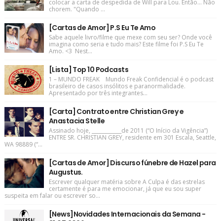
colocar a carta de despedida de Will para Lou. Então... Não
chorem. "Quando ...
[Cartas de Amor] P.S Eu Te Amo
Sabe aquele livro/filme que mexe com seu ser? Onde você
imagina como seria e tudo mais? Este filme foi P.S Eu Te
Amo. <3 Nest...
[Lista] Top 10 Podcasts
1 – MUNDO FREAK Mundo Freak Confidencial é o podcast
brasileiro de casos insólitos e paranormalidade.
Apresentado por três integrantes...
[Carta] Contrato entre Christian Grey e
Anastacia Stelle
Assinado hoje, ____________de 2011 (“O Início da Vigência”)
ENTRE SR. CHRISTIAN GREY, residente em 301 Escala, Seattle,
WA 98889 (“...
[Cartas de Amor] Discurso fúnebre de Hazel para
Augustus.
Escrever qualquer matéria sobre A Culpa é das estrelas
certamente é para me emocionar, já que eu sou super
suspeita em falar ou escrever so...
[News]Novidades Internacionais da Semana -