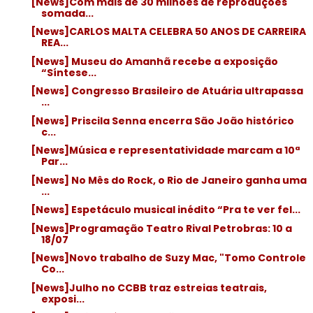
[News]Com mais de 30 milhões de reproduções
somada...
[News]CARLOS MALTA CELEBRA 50 ANOS DE CARREIRA
REA...
[News] Museu do Amanhã recebe a exposição
“Síntese...
[News] Congresso Brasileiro de Atuária ultrapassa
...
[News] Priscila Senna encerra São João histórico
c...
[News]Música e representatividade marcam a 10ª
Par...
[News] No Mês do Rock, o Rio de Janeiro ganha uma
...
[News] Espetáculo musical inédito “Pra te ver fel...
[News]Programação Teatro Rival Petrobras: 10 a
18/07
[News]Novo trabalho de Suzy Mac, "Tomo Controle
Co...
[News]Julho no CCBB traz estreias teatrais,
exposi...