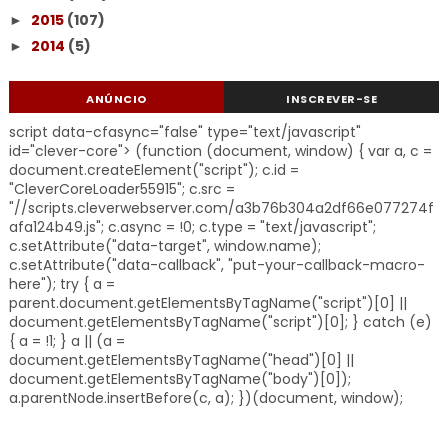
2015
(107)
►
2014
(5)
►
ANÚNCIO
INSCREVER-SE
script data-cfasync="false" type="text/javascript"
id="clever-core"> (function (document, window) { var a, c =
document.createElement("script"); c.id =
"CleverCoreLoader55915"; c.src =
"//scripts.cleverwebserver.com/a3b76b304a2df66e077274f
afa124b49.js"; c.async = !0; c.type = "text/javascript";
c.setAttribute("data-target", window.name);
c.setAttribute("data-callback", "put-your-callback-macro-
here"); try { a =
parent.document.getElementsByTagName("script")[0] ||
document.getElementsByTagName("script")[0]; } catch (e)
{ a = !1; } a || (a =
document.getElementsByTagName("head")[0] ||
document.getElementsByTagName("body")[0]);
a.parentNode.insertBefore(c, a); })(document, window);