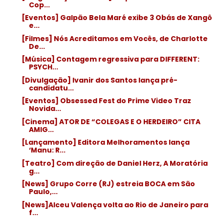
Cop...
[Eventos] Galpão Bela Maré exibe 3 Obás de Xangô
e...
[Filmes] Nós Acreditamos em Vocês, de Charlotte
De...
[Música] Contagem regressiva para DIFFERENT:
PSYCH...
[Divulgação] Ivanir dos Santos lança pré-
candidatu...
[Eventos] Obsessed Fest do Prime Video Traz
Novida...
[Cinema] ATOR DE “COLEGAS E O HERDEIRO” CITA
AMIG...
[Lançamento] Editora Melhoramentos lança
‘Manu: R...
[Teatro] Com direção de Daniel Herz, A Moratória
g...
[News] Grupo Corre (RJ) estreia BOCA em São
Paulo,...
[News]Alceu Valença volta ao Rio de Janeiro para
f...