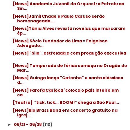
[News] Academia Juvenil da Orquestra Petrobras
Sin...
[News]Jamil Chade e Paulo Caruso serão
homenageado...
[News]Tânia Alves revisita novelas que marcaram
ép...
[News] Sócio fundador do Lima ≡ Feigelson
Advogado...
[News] "Silo", estrelada e com produção executiva
...
[News] Temporada de férias começa no Dragão do
Mar...
[News] Guinga lança "Catonho" e canta clássicos
d...
[News] Farofa Carioca 'coloca o país inteiro em
ca...
[Teatro] ­ "tick, tick... BOOM!" chega a São Paul...
[News]Rio Brass Band em concerto gratuito na
Igrej...
06/21 - 06/28
(110)
►