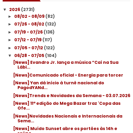
2026
(2731)
▼
08/02 - 08/09
(82)
►
07/26 - 08/02
(132)
►
07/19 - 07/26
(136)
►
07/12 - 07/19
(117)
►
07/05 - 07/12
(122)
►
06/28 - 07/05
(104)
▼
[News] Evandro Jr. lança a música “Caí na Sua
Lábi...
[News]Comunicado oficial - Energia para torcer
[News] Yan dá início à turnê nacional do
PagodYANd...
[News]Trends e Novidades da Semana - 03.07.2026
[News] 11ª edição do Mega Bazar traz 'Copa das
Ofe...
[News]Novidades Nacionais e Internacionais da
Sema...
[News] Muído Sunset abre os portões às 14h e