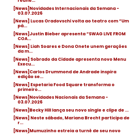
reúne...
[News]Novidades Internacionais da Semana -
03.07.2026
[News] Lucas Oradovschi volta ao teatro com “Um
pá...
[News]Justin Bieber apresenta “SWAG LIVE FROM
COA...
[News] Liah Soares e Dona Onete unem gerações
da m...
[News] Sobrado da Cidade apresenta novo Menu
Execu...
[News]Carlos Drummond de Andrade inspira
edição se...
[News] Espetaria Food Square transforma o
primeiro...
[News]Novidades Nacionais da Semana -
03.07.2026
[News]Becky Hill lança seu novo single e clipe de ...
[News] Neste sábado, Mariana Brecht participa de
r...
[News]Mumuzinho estreia a turnê de seu novo