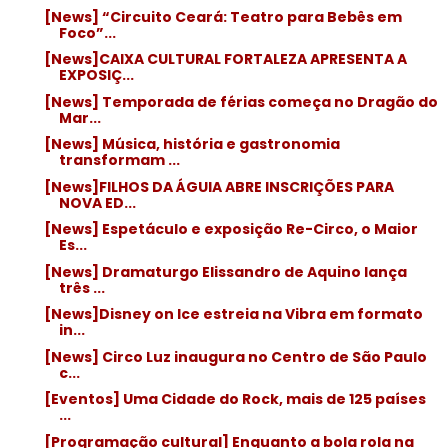
[News] “Circuito Ceará: Teatro para Bebês em
Foco”...
[News]CAIXA CULTURAL FORTALEZA APRESENTA A
EXPOSIÇ...
[News] Temporada de férias começa no Dragão do
Mar...
[News] Música, história e gastronomia
transformam ...
[News]FILHOS DA ÁGUIA ABRE INSCRIÇÕES PARA
NOVA ED...
[News] Espetáculo e exposição Re-Circo, o Maior
Es...
[News] Dramaturgo Elissandro de Aquino lança
três ...
[News]Disney on Ice estreia na Vibra em formato
in...
[News] Circo Luz inaugura no Centro de São Paulo
c...
[Eventos] Uma Cidade do Rock, mais de 125 países
...
[Programação cultural] Enquanto a bola rola na