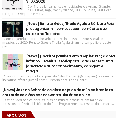
31.07.2026
Confira os lançamentos e novidades de Ariana Grande,
The Beatles, mgk, benny blanco, Ellie Goulding, Greta Van
Fleet, The Offspring e ma...
[News] Renato Góes, Thaila Ayala e Bárbara Reis
protagonizam Inverno, suspense inédito que
estreia no Telecine
Com a agenda de trabalho adiada devido ao isolamento social em
meados de 2020, Renato Góes e Thaila Ayala viram no tempo livre deste
perí...
[News] | Escritor paulista Vítor Depieri lança obra
infanto-juvenil “História para Toda Gente”: uma
jornada de autoconhecimento, coragem e
magia
O escritor, ator e produtor paulista Vítor Depieri (@vi.depieri) estreia na
literatura infanto-juvenil com “ História para Toda Gente” ,...
[News] Jazz no Sobrado celebra as joias da música brasileira
em tarde de clássicos no Centro Histórico do Rio
Jazz no Sobrado celebra as joias da música brasileira em tarde de
clássicos no Centro Histórico do Rio Projeto reúne sucessos da bossa n...
ARQUIVOS