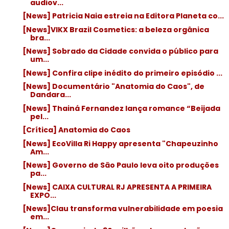
audiov...
[News] Patricia Naia estreia na Editora Planeta co...
[News]VIKX Brazil Cosmetics: a beleza orgânica
bra...
[News] Sobrado da Cidade convida o público para
um...
[News] Confira clipe inédito do primeiro episódio ...
[News] Documentário "Anatomia do Caos", de
Dandara...
[News] Thainá Fernandez lança romance “Beijada
pel...
[Crítica] Anatomia do Caos
[News] EcoVilla Ri Happy apresenta "Chapeuzinho
Am...
[News] Governo de São Paulo leva oito produções
pa...
[News] CAIXA CULTURAL RJ APRESENTA A PRIMEIRA
EXPO...
[News]Clau transforma vulnerabilidade em poesia
em...