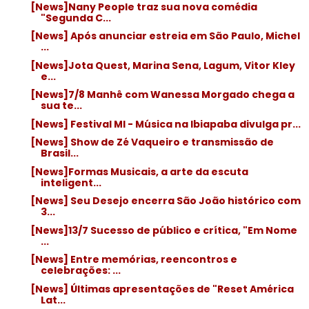
[News]Nany People traz sua nova comédia
"Segunda C...
[News] Após anunciar estreia em São Paulo, Michel
...
[News]Jota Quest, Marina Sena, Lagum, Vitor Kley
e...
[News]7/8 Manhê com Wanessa Morgado chega a
sua te...
[News] Festival MI - Música na Ibiapaba divulga pr...
[News] Show de Zé Vaqueiro e transmissão de
Brasil...
[News]Formas Musicais, a arte da escuta
inteligent...
[News] Seu Desejo encerra São João histórico com
3...
[News]13/7 Sucesso de público e crítica, "Em Nome
...
[News] Entre memórias, reencontros e
celebrações: ...
[News] Últimas apresentações de "Reset América
Lat...