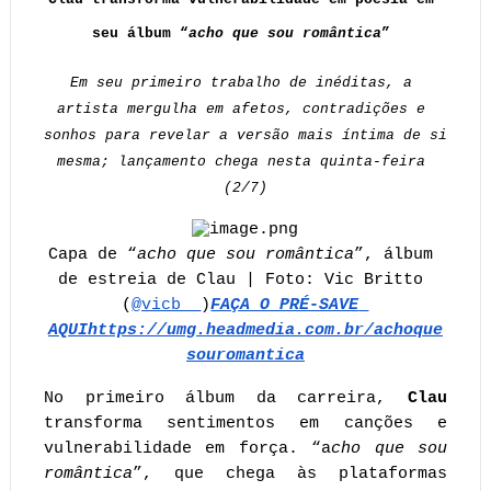
seu álbum “
acho que sou romântica
” 
Em seu primeiro trabalho de inéditas, a 
artista mergulha em afetos, contradições e 
sonhos para revelar a versão mais íntima de si 
mesma; lançamento chega nesta quinta-feira 
(2/7)
Capa de “
acho que sou romântica
”, álbum 
de estreia de Clau | Foto: Vic Britto 
(
@vicb__
)
FAÇA O PRÉ-SAVE 
AQUI
https://umg.headmedia.com.br/achoque
souromantica
No primeiro álbum da carreira, 
Clau 
transforma sentimentos em canções e 
vulnerabilidade em força. “a
cho que sou 
romântica
”, que chega às plataformas 