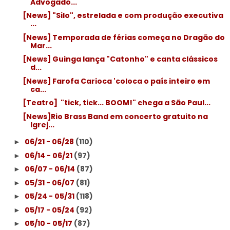
Advogado...
[News] "Silo", estrelada e com produção executiva
...
[News] Temporada de férias começa no Dragão do
Mar...
[News] Guinga lança "Catonho" e canta clássicos
d...
[News] Farofa Carioca 'coloca o país inteiro em
ca...
[Teatro] ­ "tick, tick... BOOM!" chega a São Paul...
[News]Rio Brass Band em concerto gratuito na
Igrej...
06/21 - 06/28
(110)
►
06/14 - 06/21
(97)
►
06/07 - 06/14
(87)
►
05/31 - 06/07
(81)
►
05/24 - 05/31
(118)
►
05/17 - 05/24
(92)
►
05/10 - 05/17
(87)
►