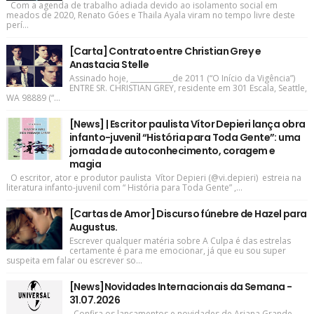
Com a agenda de trabalho adiada devido ao isolamento social em
meados de 2020, Renato Góes e Thaila Ayala viram no tempo livre deste
perí...
[Carta] Contrato entre Christian Grey e
Anastacia Stelle
Assinado hoje, ____________de 2011 (“O Início da Vigência”)
ENTRE SR. CHRISTIAN GREY, residente em 301 Escala, Seattle,
WA 98889 (“...
[News] | Escritor paulista Vítor Depieri lança obra
infanto-juvenil “História para Toda Gente”: uma
jornada de autoconhecimento, coragem e
magia
O escritor, ator e produtor paulista Vítor Depieri (@vi.depieri) estreia na
literatura infanto-juvenil com “ História para Toda Gente” ,...
[Cartas de Amor] Discurso fúnebre de Hazel para
Augustus.
Escrever qualquer matéria sobre A Culpa é das estrelas
certamente é para me emocionar, já que eu sou super
suspeita em falar ou escrever so...
[News]Novidades Internacionais da Semana -
31.07.2026
Confira os lançamentos e novidades de Ariana Grande,