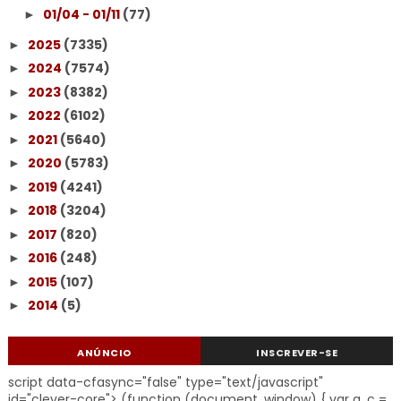
01/04 - 01/11
(77)
►
2025
(7335)
►
2024
(7574)
►
2023
(8382)
►
2022
(6102)
►
2021
(5640)
►
2020
(5783)
►
2019
(4241)
►
2018
(3204)
►
2017
(820)
►
2016
(248)
►
2015
(107)
►
2014
(5)
►
ANÚNCIO
INSCREVER-SE
script data-cfasync="false" type="text/javascript"
id="clever-core"> (function (document, window) { var a, c =