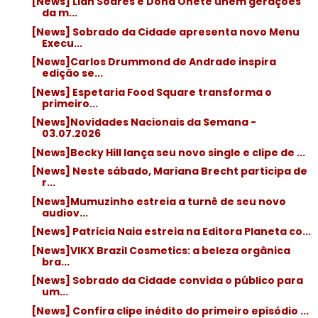
[News] Liah Soares e Dona Onete unem gerações
da m...
[News] Sobrado da Cidade apresenta novo Menu
Execu...
[News]Carlos Drummond de Andrade inspira
edição se...
[News] Espetaria Food Square transforma o
primeiro...
[News]Novidades Nacionais da Semana -
03.07.2026
[News]Becky Hill lança seu novo single e clipe de ...
[News] Neste sábado, Mariana Brecht participa de
r...
[News]Mumuzinho estreia a turnê de seu novo
audiov...
[News] Patricia Naia estreia na Editora Planeta co...
[News]VIKX Brazil Cosmetics: a beleza orgânica
bra...
[News] Sobrado da Cidade convida o público para
um...
[News] Confira clipe inédito do primeiro episódio ...