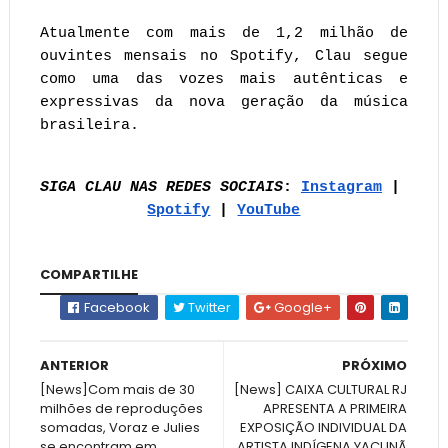
Atualmente com mais de 1,2 milhão de 
ouvintes mensais no Spotify, Clau segue 
como uma das vozes mais autênticas e 
expressivas da nova geração da música 
brasileira.
SIGA CLAU NAS REDES SOCIAIS
: 
Instagram
 | 
Spotify
 | 
YouTube
COMPARTILHE
Facebook
Twitter
Google+
ANTERIOR
PRÓXIMO
[News]Com mais de 30
[News] CAIXA CULTURAL RJ
milhões de reproduções
APRESENTA A PRIMEIRA
somadas, Voraz e Julies
EXPOSIÇÃO INDIVIDUAL DA
se encontram em
ARTISTA INDÍGENA YACUNÃ