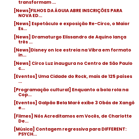
transformam ...
[News]FILHOS DA ÁGUIA ABRE INSCRIÇÕES PARA
NOVA ED...
[News] Espetáculo e exposição Re-Circo, o Maior
Es...
[News] Dramaturgo Elissandro de Aquino lança
três ...
[News]Disney on Ice estreia na Vibra em formato
in...
[News] Circo Luz inaugura no Centro de São Paulo
c...
[Eventos] Uma Cidade do Rock, mais de 125 países
...
[Programação cultural] Enquanto a bola rola na
Cop...
[Eventos] Galpão Bela Maré exibe 3 Obás de Xangô
e...
[Filmes] Nós Acreditamos em Vocês, de Charlotte
De...
[Música] Contagem regressiva para DIFFERENT:
PSYCH...