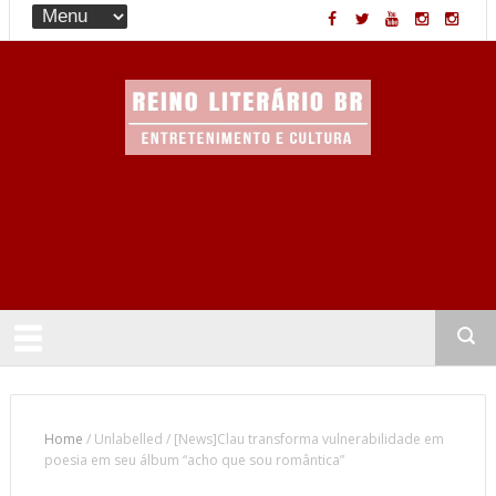
Entretenimento & Cultura
Home
/
Unlabelled
/
[News]Clau transforma vulnerabilidade em
poesia em seu álbum “acho que sou romântica”