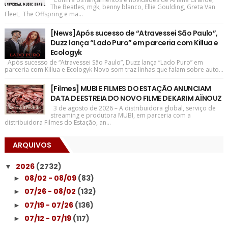
The Beatles, mgk, benny blanco, Ellie Goulding, Greta Van
Fleet, The Offspring e ma...
[News]Após sucesso de “Atravessei São Paulo”,
Duzz lança “Lado Puro” em parceria com Killua e
Ecologyk
Após sucesso de “Atravessei São Paulo”, Duzz lança “Lado Puro” em
parceria com Killua e Ecologyk Novo som traz linhas que falam sobre auto...
[Filmes] MUBI E FILMES DO ESTAÇÃO ANUNCIAM
DATA DE ESTREIA DO NOVO FILME DE KARIM AÏNOUZ
3 de agosto de 2026 – A distribuidora global, serviço de
streaming e produtora MUBI, em parceria com a
distribuidora Filmes do Estação, an...
ARQUIVOS
2026
(2732)
▼
08/02 - 08/09
(83)
►
07/26 - 08/02
(132)
►
07/19 - 07/26
(136)
►
07/12 - 07/19
(117)
►