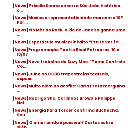
[News] Priscila Senna encerra São João histórico
c...
[News]Música e representatividade marcam a 10ª
Par...
[News] No Mês do Rock, o Rio de Janeiro ganha uma
...
[News] Espetáculo musical inédito “Pra te ver fel...
[News]Programação Teatro Rival Petrobras: 10 a
18/07
[News]Novo trabalho de Suzy Mac, "Tomo Controle
Co...
[News]Julho no CCBB traz estreias teatrais,
exposi...
[News]Muito além do desfile: Carla Prata mergulha
...
[News] Rodrigo Sha, Carlinhos Brown e Philippe
Nei...
[News] Energia Para Torcer confirma Buchecha,
Seu ...
[News] O amor ainda é possível? Cartas sobre
silên...