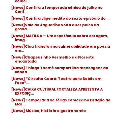
coleci...
[News] Confira a temporada cênica de julho no
Cent...
[News] Confira clipe inédito do sexto episódio do ...
[News]Vale do Jaguaribe volta a ser palco da
grand...
[News] MATILDA — Um espetáculo sobre coragem,
imag...
[News]Clau transforma vulnerabilidade em poesia
em...
[News]Chapeuzinho Vermelho e a Floresta
encantada
[News] Thiago Thomé compartilha mensagens de
sabed...
[News] “Circuito Ceará: Teatro para Bebês em
Foco”...
[News]CAIXA CULTURAL FORTALEZA APRESENTA A
EXPOSIÇ...
[News] Temporada de férias começa no Dragão do
Mar...
[News] Música, história e gastronomia