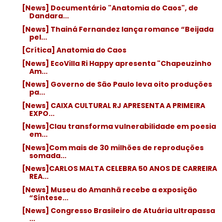
[News] Documentário "Anatomia do Caos", de
Dandara...
[News] Thainá Fernandez lança romance “Beijada
pel...
[Crítica] Anatomia do Caos
[News] EcoVilla Ri Happy apresenta "Chapeuzinho
Am...
[News] Governo de São Paulo leva oito produções
pa...
[News] CAIXA CULTURAL RJ APRESENTA A PRIMEIRA
EXPO...
[News]Clau transforma vulnerabilidade em poesia
em...
[News]Com mais de 30 milhões de reproduções
somada...
[News]CARLOS MALTA CELEBRA 50 ANOS DE CARREIRA
REA...
[News] Museu do Amanhã recebe a exposição
“Síntese...
[News] Congresso Brasileiro de Atuária ultrapassa
...