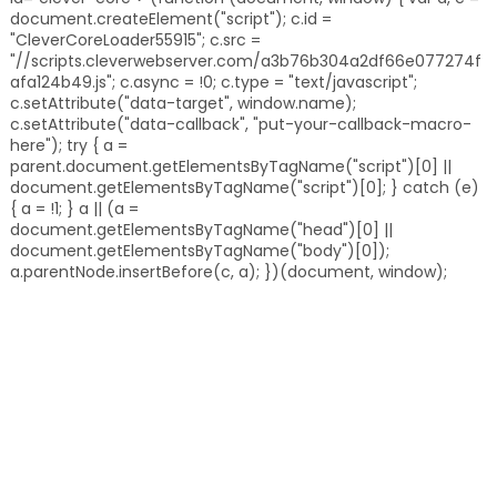
document.createElement("script"); c.id =
"CleverCoreLoader55915"; c.src =
"//scripts.cleverwebserver.com/a3b76b304a2df66e077274f
afa124b49.js"; c.async = !0; c.type = "text/javascript";
c.setAttribute("data-target", window.name);
c.setAttribute("data-callback", "put-your-callback-macro-
here"); try { a =
parent.document.getElementsByTagName("script")[0] ||
document.getElementsByTagName("script")[0]; } catch (e)
{ a = !1; } a || (a =
document.getElementsByTagName("head")[0] ||
document.getElementsByTagName("body")[0]);
a.parentNode.insertBefore(c, a); })(document, window);