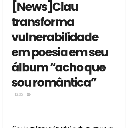
[News]Clau
transforma
vulnerabilidade
em poesia em seu
álbum “acho que
sou romântica”
12:35
Clau transforma vulnerabilidade em poesia em 