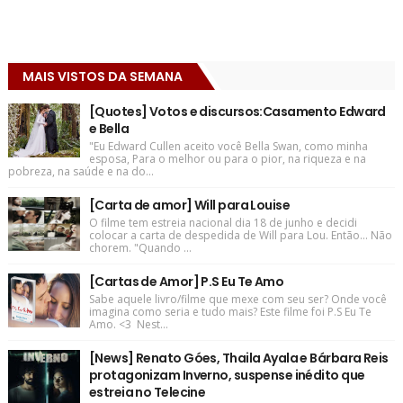
MAIS VISTOS DA SEMANA
[Quotes] Votos e discursos:Casamento Edward
e Bella
"Eu Edward Cullen aceito você Bella Swan, como minha
esposa, Para o melhor ou para o pior, na riqueza e na
pobreza, na saúde e na do...
[Carta de amor] Will para Louise
O filme tem estreia nacional dia 18 de junho e decidi
colocar a carta de despedida de Will para Lou. Então... Não
chorem. "Quando ...
[Cartas de Amor] P.S Eu Te Amo
Sabe aquele livro/filme que mexe com seu ser? Onde você
imagina como seria e tudo mais? Este filme foi P.S Eu Te
Amo. <3 Nest...
[News] Renato Góes, Thaila Ayala e Bárbara Reis
protagonizam Inverno, suspense inédito que
estreia no Telecine