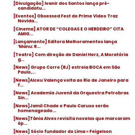
[Divulgação] Ivanir dos Santos lança pré-
candidatu...
[Eventos] Obsessed Fest do Prime Video Traz
Novida...
[Cinema] ATOR DE “COLEGAS E O HERDEIRO” CITA
AMIG...
[Lançamento] Editora Melhoramentos lança
‘Manu: R...
[Teatro] Com direção de Daniel Herz, A Moratória
g...
[News] Grupo Corre (RJ) estreia BOCA em São
Paulo,...
[News]Alceu Valença volta ao Rio de Janeiro para
f...
[News] Academia Juvenil da Orquestra Petrobras
Sin...
[News]Jamil Chade e Paulo Caruso serão
homenageado...
[News]Tânia Alves revisita novelas que marcaram
ép...
[News] Sócio fundador do Lima ≡ Feigelson