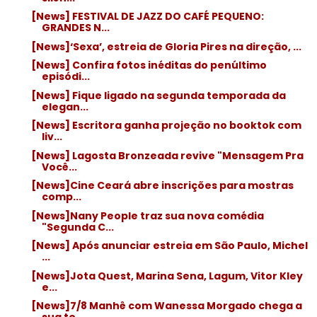
[News] FESTIVAL DE JAZZ DO CAFÉ PEQUENO:
GRANDES N...
[News]‘Sexa’, estreia de Gloria Pires na direção, ...
[News] Confira fotos inéditas do penúltimo
episódi...
[News] Fique ligado na segunda temporada da
elegan...
[News] Escritora ganha projeção no booktok com
liv...
[News] Lagosta Bronzeada revive "Mensagem Pra
Você...
[News]Cine Ceará abre inscrições para mostras
comp...
[News]Nany People traz sua nova comédia
"Segunda C...
[News] Após anunciar estreia em São Paulo, Michel
...
[News]Jota Quest, Marina Sena, Lagum, Vitor Kley
e...
[News]7/8 Manhê com Wanessa Morgado chega a