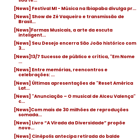
sua te...
[News] Festival MI - Música na Ibiapaba divulga pr...
[News] Show de Zé Vaqueiro e transmissão de
Brasil...
[News]Formas Musicais, a arte da escuta
inteligent...
[News] Seu Desejo encerra São João histórico com
3...
[News]13/7 Sucesso de público e crítica, "Em Nome
...
[News] Entre memórias, reencontros e
celebrações: ...
[News] Últimas apresentações de "Reset América
Lat...
[News] "Anunciação – O musical de Alceu Valença"
c...
[News]Com mais de 30 milhões de reproduções
somada...
[News] Livro “A Virada da Diversidade” propõe
novo...
[News] Cinépolis antecipa retirada do balde