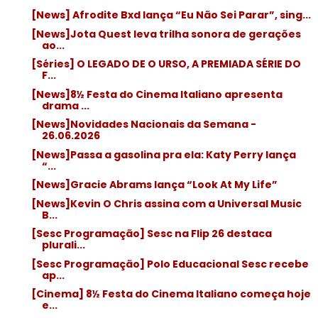
[News] Afrodite Bxd lança “Eu Não Sei Parar”, sing...
[News]Jota Quest leva trilha sonora de gerações
ao...
[Séries] O LEGADO DE O URSO, A PREMIADA SÉRIE DO
F...
[News]8½ Festa do Cinema Italiano apresenta
drama ...
[News]Novidades Nacionais da Semana -
26.06.2026
[News]Passa a gasolina pra ela: Katy Perry lança
“...
[News]Gracie Abrams lança “Look At My Life”
[News]Kevin O Chris assina com a Universal Music
B...
[Sesc Programação] Sesc na Flip 26 destaca
plurali...
[Sesc Programação] Polo Educacional Sesc recebe
ap...
[Cinema] 8½ Festa do Cinema Italiano começa hoje
e...