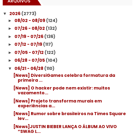
ARQUIVOS
2026
(2773)
▼
08/02 - 08/09
(124)
►
07/26 - 08/02
(132)
►
07/19 - 07/26
(136)
►
07/12 - 07/19
(117)
►
07/05 - 07/12
(122)
►
06/28 - 07/05
(104)
►
06/21 - 06/28
(110)
▼
[News] DiversiGames celebra formatura da
primeira ...
[News] O hacker pode nem existir: muitos
vazamento...
[News] Projeto transforma murais em
experiências a...
[News] Rumor sobre brasileiros na Times Square
lev...
[News]JUSTIN BIEBER LANÇA O ÁLBUM AO VIVO
“SWAG L...