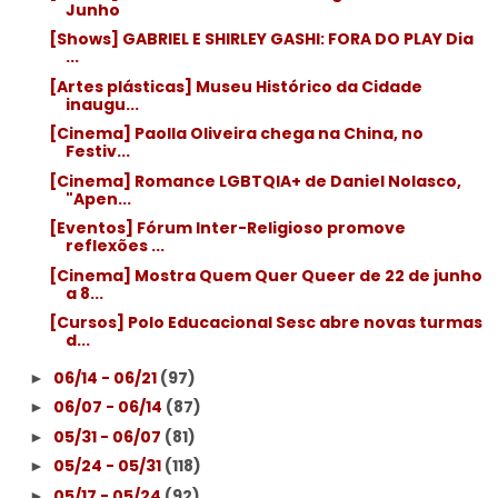
Junho
[Shows] GABRIEL E SHIRLEY GASHI: FORA DO PLAY Dia
...
[Artes plásticas] Museu Histórico da Cidade
inaugu...
[Cinema] Paolla Oliveira chega na China, no
Festiv...
[Cinema] Romance LGBTQIA+ de Daniel Nolasco,
"Apen...
[Eventos] Fórum Inter-Religioso promove
reflexões ...
[Cinema] Mostra Quem Quer Queer de 22 de junho
a 8...
[Cursos] Polo Educacional Sesc abre novas turmas
d...
06/14 - 06/21
(97)
►
06/07 - 06/14
(87)
►
05/31 - 06/07
(81)
►
05/24 - 05/31
(118)
►
05/17 - 05/24
(92)
►