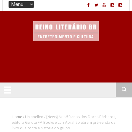
Entretenimento & Cultura
Home
/
Unlabelled
/
[News] Nos 50 anos dos Doces Bárbaros,
editora Garota FM Books e Luiz Abrahão abrem pré-venda de
livro que conta a história do grupo