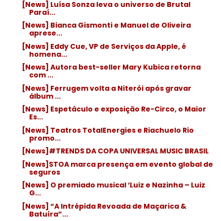
[News] Luísa Sonza leva o universo de Brutal
Paraí...
[News] Bianca Gismonti e Manuel de Oliveira
aprese...
[News] Eddy Cue, VP de Serviços da Apple, é
homena...
[News] Autora best-seller Mary Kubica retorna
com ...
[News] Ferrugem volta a Niterói após gravar
álbum ...
[News] Espetáculo e exposição Re-Circo, o Maior
Es...
[News] Teatros TotalEnergies e Riachuelo Rio
promo...
[News]#TRENDS DA COPA UNIVERSAL MUSIC BRASIL
[News]STOA marca presença em evento global de
seguros
[News] O premiado musical ‘Luiz e Nazinha – Luiz
G...
[News] “A Intrépida Revoada de Maçarica &
Batuíra”...