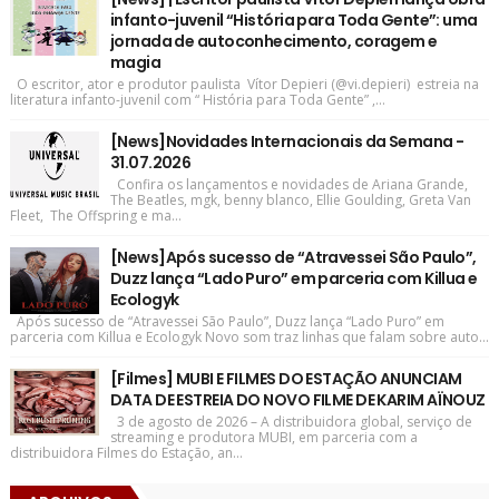
infanto-juvenil “História para Toda Gente”: uma
jornada de autoconhecimento, coragem e
magia
O escritor, ator e produtor paulista Vítor Depieri (@vi.depieri) estreia na
literatura infanto-juvenil com “ História para Toda Gente” ,...
[News]Novidades Internacionais da Semana -
31.07.2026
Confira os lançamentos e novidades de Ariana Grande,
The Beatles, mgk, benny blanco, Ellie Goulding, Greta Van
Fleet, The Offspring e ma...
[News]Após sucesso de “Atravessei São Paulo”,
Duzz lança “Lado Puro” em parceria com Killua e
Ecologyk
Após sucesso de “Atravessei São Paulo”, Duzz lança “Lado Puro” em
parceria com Killua e Ecologyk Novo som traz linhas que falam sobre auto...
[Filmes] MUBI E FILMES DO ESTAÇÃO ANUNCIAM
DATA DE ESTREIA DO NOVO FILME DE KARIM AÏNOUZ
3 de agosto de 2026 – A distribuidora global, serviço de
streaming e produtora MUBI, em parceria com a
distribuidora Filmes do Estação, an...