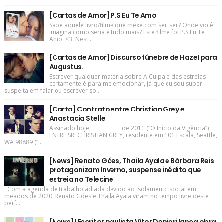
[Cartas de Amor] P.S Eu Te Amo
Sabe aquele livro/filme que mexe com seu ser? Onde você
imagina como seria e tudo mais? Este filme foi P.S Eu Te
Amo. <3 Nest...
[Cartas de Amor] Discurso fúnebre de Hazel para
Augustus.
Escrever qualquer matéria sobre A Culpa é das estrelas
certamente é para me emocionar, já que eu sou super
suspeita em falar ou escrever so...
[Carta] Contrato entre Christian Grey e
Anastacia Stelle
Assinado hoje, ____________de 2011 (“O Início da Vigência”)
ENTRE SR. CHRISTIAN GREY, residente em 301 Escala, Seattle,
WA 98889 (“...
[News] Renato Góes, Thaila Ayala e Bárbara Reis
protagonizam Inverno, suspense inédito que
estreia no Telecine
Com a agenda de trabalho adiada devido ao isolamento social em
meados de 2020, Renato Góes e Thaila Ayala viram no tempo livre deste
perí...
[News] | Escritor paulista Vítor Depieri lança obra