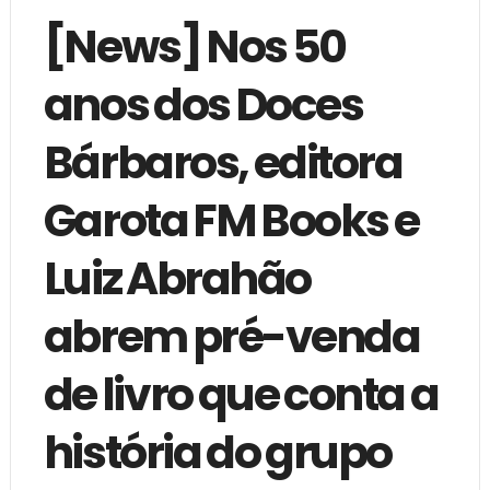
[News] Nos 50
anos dos Doces
Bárbaros, editora
Garota FM Books e
Luiz Abrahão
abrem pré-venda
de livro que conta a
história do grupo