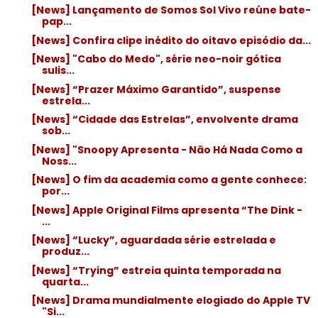
[News] Lançamento de Somos Sol Vivo reúne bate-
pap...
[News] Confira clipe inédito do oitavo episódio da...
[News] "Cabo do Medo", série neo-noir gótica
sulis...
[News] “Prazer Máximo Garantido”, suspense
estrela...
[News] “Cidade das Estrelas”, envolvente drama
sob...
[News] "Snoopy Apresenta - Não Há Nada Como a
Noss...
[News] O fim da academia como a gente conhece:
por...
[News] Apple Original Films apresenta “The Dink -
...
[News] “Lucky”, aguardada série estrelada e
produz...
[News] “Trying” estreia quinta temporada na
quarta...
[News] Drama mundialmente elogiado do Apple TV
"Si...