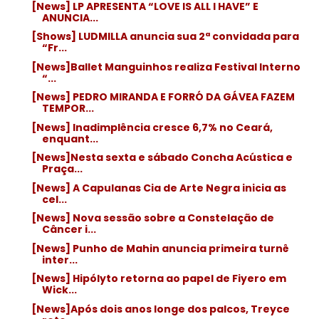
[News] LP APRESENTA “LOVE IS ALL I HAVE” E
ANUNCIA...
[Shows] LUDMILLA anuncia sua 2ª convidada para
“Fr...
[News]Ballet Manguinhos realiza Festival Interno
“...
[News] PEDRO MIRANDA E FORRÓ DA GÁVEA FAZEM
TEMPOR...
[News] Inadimplência cresce 6,7% no Ceará,
enquant...
[News]Nesta sexta e sábado Concha Acústica e
Praça...
[News] A Capulanas Cia de Arte Negra inicia as
cel...
[News] Nova sessão sobre a Constelação de
Câncer i...
[News] Punho de Mahin anuncia primeira turnê
inter...
[News] Hipólyto retorna ao papel de Fiyero em
Wick...
[News]Após dois anos longe dos palcos, Treyce