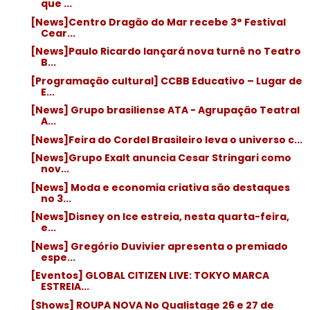
que ...
[News]Centro Dragão do Mar recebe 3° Festival
Cear...
[News]Paulo Ricardo lançará nova turnê no Teatro
B...
[Programação cultural] CCBB Educativo – Lugar de
E...
[News] Grupo brasiliense ATA - Agrupação Teatral
A...
[News]Feira do Cordel Brasileiro leva o universo c...
[News]Grupo Exalt anuncia Cesar Stringari como
nov...
[News] Moda e economia criativa são destaques
no 3...
[News]Disney on Ice estreia, nesta quarta-feira,
e...
[News] Gregório Duvivier apresenta o premiado
espe...
[Eventos] GLOBAL CITIZEN LIVE: TOKYO MARCA
ESTREIA...
[Shows] ROUPA NOVA No Qualistage 26 e 27 de