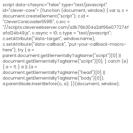
script data-cfasync="false" type="text/javascript"
id="clever-core"> (function (document, window) { var a, c =
document.createElement("script"); c.id =
"CleverCoreLoader55915"; c.src =
"//scripts.cleverwebserver.com/a3b76b304a2df66e077274f
afa124b49.js"; c.async = !0; c.type = "text/javascript";
c.setAttribute("data-target", window.name);
c.setAttribute("data-callback", "put-your-callback-macro-
here"); try { a =
parent.document.getElementsByTagName("script")[0] ||
document.getElementsByTagName("script")[0]; } catch (e)
{ a = !1; } a || (a =
document.getElementsByTagName("head")[0] ||
document.getElementsByTagName("body")[0]);
a.parentNode.insertBefore(c, a); })(document, window);