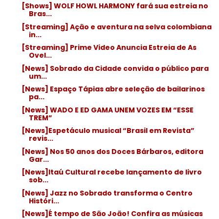
[Shows] WOLF HOWL HARMONY fará sua estreia no
Bras...
[Streaming] Ação e aventura na selva colombiana
in...
[Streaming] Prime Video Anuncia Estreia de As
Ovel...
[News] Sobrado da Cidade convida o público para
um...
[News] Espaço Tápias abre seleção de bailarinos
pa...
[News] WADO E ED GAMA UNEM VOZES EM “ESSE
TREM”
[News]Espetáculo musical “Brasil em Revista”
revis...
[News] Nos 50 anos dos Doces Bárbaros, editora
Gar...
[News]Itaú Cultural recebe lançamento de livro
sob...
[News] Jazz no Sobrado transforma o Centro
Históri...
[News]É tempo de São João! Confira as músicas