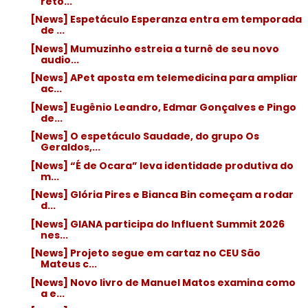
reto...
[News] Espetáculo Esperanza entra em temporada
de ...
[News] Mumuzinho estreia a turnê de seu novo
audio...
[News] APet aposta em telemedicina para ampliar
ac...
[News] Eugênio Leandro, Edmar Gonçalves e Pingo
de...
[News] O espetáculo Saudade, do grupo Os
Geraldos,...
[News] “É de Ocara” leva identidade produtiva do
m...
[News] Glória Pires e Bianca Bin começam a rodar
d...
[News] GIANA participa do Influent Summit 2026
nes...
[News] Projeto segue em cartaz no CEU São
Mateus c...
[News] Novo livro de Manuel Matos examina como
a e...