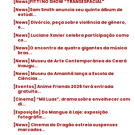
[News]FITTI NO SHOW “TRANSESPACIAL”
[News]Sam Smith anuncia seu quinto álbum de
estúdi...
[News] Divórcio, peça sobre violência de gênero,
e...
[News] Luciane Xavier celebra participação como
co...
[News]O encontro de quatro gigantes da música
bras...
[News] Museu de Arte Contemporânea do Ceará
inaugu...
[News] Museu do Amanhã lança a Escola de
Ciências ...
[Eventos] Anime Friends 2026 terá entrada
gratuita...
[Cinema] “Mil Luas”, drama sobre envelhecer com
di...
[Exposição] Do Mangue à Laje: exposição
fotográfic...
[News] Cinema do Dragão estreia suspenses
marcados...