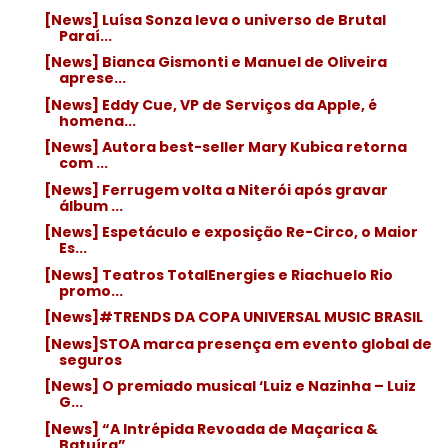
[News] Luísa Sonza leva o universo de Brutal
Paraí...
[News] Bianca Gismonti e Manuel de Oliveira
aprese...
[News] Eddy Cue, VP de Serviços da Apple, é
homena...
[News] Autora best-seller Mary Kubica retorna
com ...
[News] Ferrugem volta a Niterói após gravar
álbum ...
[News] Espetáculo e exposição Re-Circo, o Maior
Es...
[News] Teatros TotalEnergies e Riachuelo Rio
promo...
[News]#TRENDS DA COPA UNIVERSAL MUSIC BRASIL
[News]STOA marca presença em evento global de
seguros
[News] O premiado musical ‘Luiz e Nazinha – Luiz
G...
[News] “A Intrépida Revoada de Maçarica &
Batuíra”...