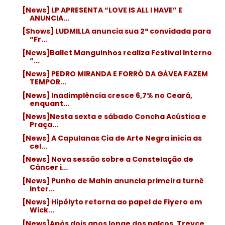
[News] LP APRESENTA “LOVE IS ALL I HAVE” E
ANUNCIA...
[Shows] LUDMILLA anuncia sua 2ª convidada para
“Fr...
[News]Ballet Manguinhos realiza Festival Interno
“...
[News] PEDRO MIRANDA E FORRÓ DA GÁVEA FAZEM
TEMPOR...
[News] Inadimplência cresce 6,7% no Ceará,
enquant...
[News]Nesta sexta e sábado Concha Acústica e
Praça...
[News] A Capulanas Cia de Arte Negra inicia as
cel...
[News] Nova sessão sobre a Constelação de
Câncer i...
[News] Punho de Mahin anuncia primeira turnê
inter...
[News] Hipólyto retorna ao papel de Fiyero em
Wick...
[News]Após dois anos longe dos palcos, Treyce