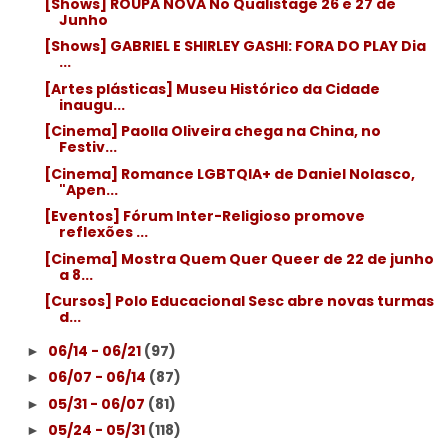
[Shows] ROUPA NOVA No Qualistage 26 e 27 de
Junho
[Shows] GABRIEL E SHIRLEY GASHI: FORA DO PLAY Dia
...
[Artes plásticas] Museu Histórico da Cidade
inaugu...
[Cinema] Paolla Oliveira chega na China, no
Festiv...
[Cinema] Romance LGBTQIA+ de Daniel Nolasco,
"Apen...
[Eventos] Fórum Inter-Religioso promove
reflexões ...
[Cinema] Mostra Quem Quer Queer de 22 de junho
a 8...
[Cursos] Polo Educacional Sesc abre novas turmas
d...
06/14 - 06/21
(97)
►
06/07 - 06/14
(87)
►
05/31 - 06/07
(81)
►
05/24 - 05/31
(118)
►