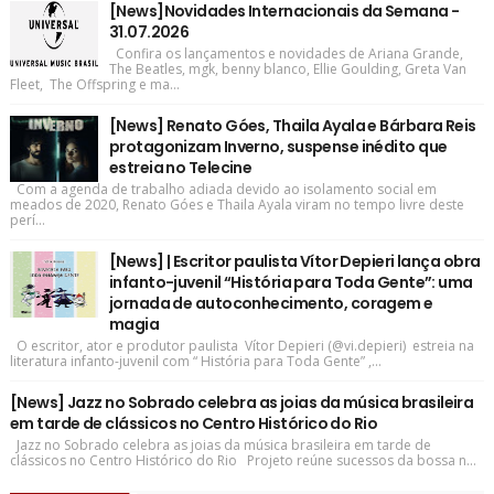
[News]Novidades Internacionais da Semana -
31.07.2026
Confira os lançamentos e novidades de Ariana Grande,
The Beatles, mgk, benny blanco, Ellie Goulding, Greta Van
Fleet, The Offspring e ma...
[News] Renato Góes, Thaila Ayala e Bárbara Reis
protagonizam Inverno, suspense inédito que
estreia no Telecine
Com a agenda de trabalho adiada devido ao isolamento social em
meados de 2020, Renato Góes e Thaila Ayala viram no tempo livre deste
perí...
[News] | Escritor paulista Vítor Depieri lança obra
infanto-juvenil “História para Toda Gente”: uma
jornada de autoconhecimento, coragem e
magia
O escritor, ator e produtor paulista Vítor Depieri (@vi.depieri) estreia na
literatura infanto-juvenil com “ História para Toda Gente” ,...
[News] Jazz no Sobrado celebra as joias da música brasileira
em tarde de clássicos no Centro Histórico do Rio
Jazz no Sobrado celebra as joias da música brasileira em tarde de
clássicos no Centro Histórico do Rio Projeto reúne sucessos da bossa n...