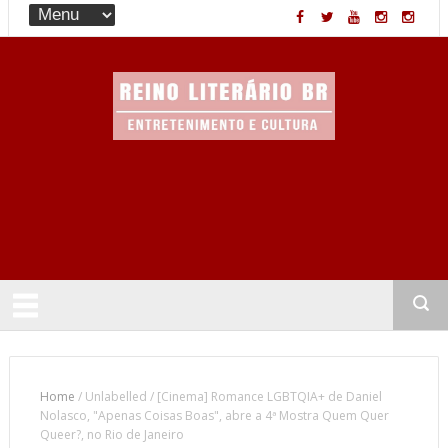
Entretenimento & Cultura
Home
/
Unlabelled
/
[Cinema] Romance LGBTQIA+ de Daniel
Nolasco, "Apenas Coisas Boas", abre a 4ª Mostra Quem Quer
Queer?, no Rio de Janeiro