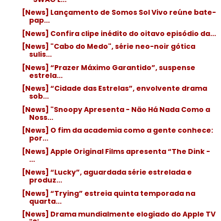
[News] Lançamento de Somos Sol Vivo reúne bate-
pap...
[News] Confira clipe inédito do oitavo episódio da...
[News] "Cabo do Medo", série neo-noir gótica
sulis...
[News] “Prazer Máximo Garantido”, suspense
estrela...
[News] “Cidade das Estrelas”, envolvente drama
sob...
[News] "Snoopy Apresenta - Não Há Nada Como a
Noss...
[News] O fim da academia como a gente conhece:
por...
[News] Apple Original Films apresenta “The Dink -
...
[News] “Lucky”, aguardada série estrelada e
produz...
[News] “Trying” estreia quinta temporada na
quarta...
[News] Drama mundialmente elogiado do Apple TV