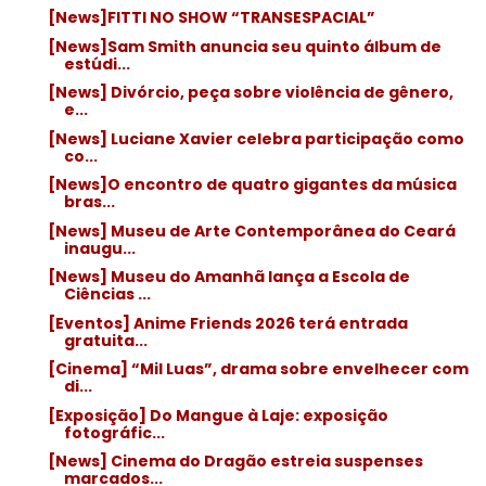
[News]FITTI NO SHOW “TRANSESPACIAL”
[News]Sam Smith anuncia seu quinto álbum de
estúdi...
[News] Divórcio, peça sobre violência de gênero,
e...
[News] Luciane Xavier celebra participação como
co...
[News]O encontro de quatro gigantes da música
bras...
[News] Museu de Arte Contemporânea do Ceará
inaugu...
[News] Museu do Amanhã lança a Escola de
Ciências ...
[Eventos] Anime Friends 2026 terá entrada
gratuita...
[Cinema] “Mil Luas”, drama sobre envelhecer com
di...
[Exposição] Do Mangue à Laje: exposição
fotográfic...
[News] Cinema do Dragão estreia suspenses
marcados...