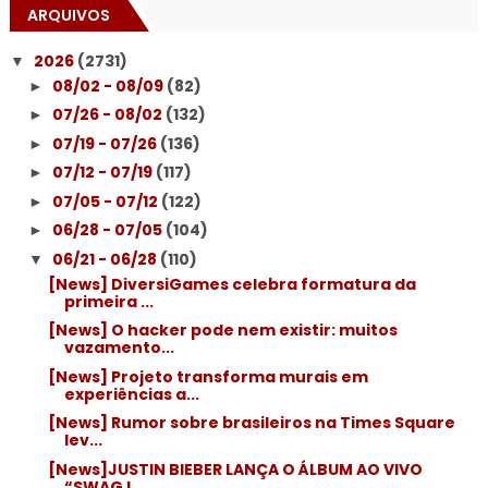
ARQUIVOS
2026
(2731)
▼
08/02 - 08/09
(82)
►
07/26 - 08/02
(132)
►
07/19 - 07/26
(136)
►
07/12 - 07/19
(117)
►
07/05 - 07/12
(122)
►
06/28 - 07/05
(104)
►
06/21 - 06/28
(110)
▼
[News] DiversiGames celebra formatura da
primeira ...
[News] O hacker pode nem existir: muitos
vazamento...
[News] Projeto transforma murais em
experiências a...
[News] Rumor sobre brasileiros na Times Square
lev...
[News]JUSTIN BIEBER LANÇA O ÁLBUM AO VIVO
“SWAG L...