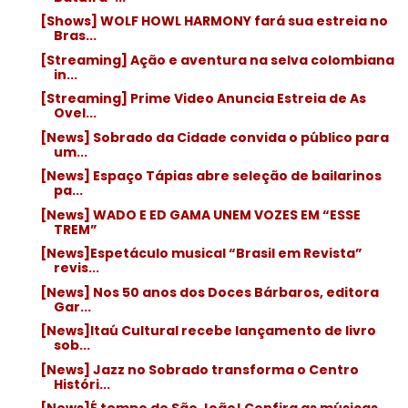
[Shows] WOLF HOWL HARMONY fará sua estreia no
Bras...
[Streaming] Ação e aventura na selva colombiana
in...
[Streaming] Prime Video Anuncia Estreia de As
Ovel...
[News] Sobrado da Cidade convida o público para
um...
[News] Espaço Tápias abre seleção de bailarinos
pa...
[News] WADO E ED GAMA UNEM VOZES EM “ESSE
TREM”
[News]Espetáculo musical “Brasil em Revista”
revis...
[News] Nos 50 anos dos Doces Bárbaros, editora
Gar...
[News]Itaú Cultural recebe lançamento de livro
sob...
[News] Jazz no Sobrado transforma o Centro
Históri...