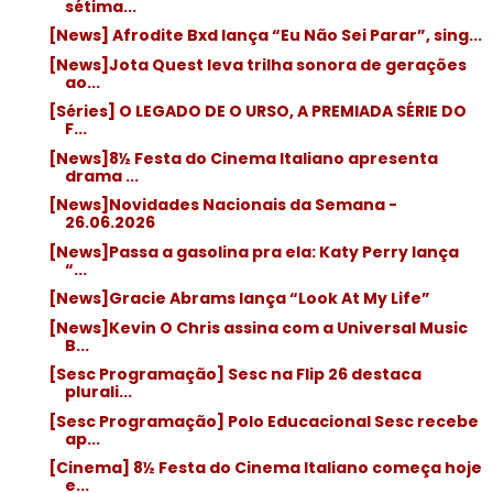
sétima...
[News] Afrodite Bxd lança “Eu Não Sei Parar”, sing...
[News]Jota Quest leva trilha sonora de gerações
ao...
[Séries] O LEGADO DE O URSO, A PREMIADA SÉRIE DO
F...
[News]8½ Festa do Cinema Italiano apresenta
drama ...
[News]Novidades Nacionais da Semana -
26.06.2026
[News]Passa a gasolina pra ela: Katy Perry lança
“...
[News]Gracie Abrams lança “Look At My Life”
[News]Kevin O Chris assina com a Universal Music
B...
[Sesc Programação] Sesc na Flip 26 destaca
plurali...
[Sesc Programação] Polo Educacional Sesc recebe
ap...
[Cinema] 8½ Festa do Cinema Italiano começa hoje
e...