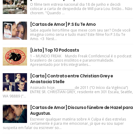
O filme tem estreia nacional dia 18 de junho e decidi
colocar a carta de despedida de Will para Lou. Então... Não
chorem. "Quando ...
[Cartas de Amor] P.S Eu Te Amo
Sabe aquele livro/filme que mexe com seu ser? Onde você
imagina como seria e tudo mais? Este filme foi P.S Eu Te
Amo. <3 Nest...
[Lista] Top 10 Podcasts
1 – MUNDO FREAK Mundo Freak Confidencial é o podcast
brasileiro de casos insólitos e paranormalidade.
Apresentado por três integrantes...
[Carta] Contrato entre Christian Grey e
Anastacia Stelle
Assinado hoje, ____________de 2011 (“O Início da Vigência”)
ENTRE SR. CHRISTIAN GREY, residente em 301 Escala, Seattle,
WA 98889 (“...
[Cartas de Amor] Discurso fúnebre de Hazel para
Augustus.
Escrever qualquer matéria sobre A Culpa é das estrelas
certamente é para me emocionar, já que eu sou super
suspeita em falar ou escrever so...