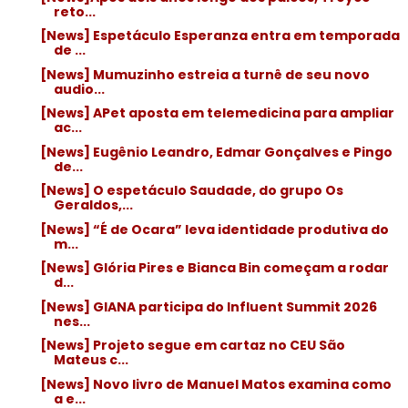
reto...
[News] Espetáculo Esperanza entra em temporada
de ...
[News] Mumuzinho estreia a turnê de seu novo
audio...
[News] APet aposta em telemedicina para ampliar
ac...
[News] Eugênio Leandro, Edmar Gonçalves e Pingo
de...
[News] O espetáculo Saudade, do grupo Os
Geraldos,...
[News] “É de Ocara” leva identidade produtiva do
m...
[News] Glória Pires e Bianca Bin começam a rodar
d...
[News] GIANA participa do Influent Summit 2026
nes...
[News] Projeto segue em cartaz no CEU São
Mateus c...
[News] Novo livro de Manuel Matos examina como
a e...