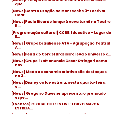
[News]É tempo de São João! Confira as músicas
que ...
[News]Centro Dragão do Mar recebe 3° Festival
Cear...
[News]Paulo Ricardo lançará nova turnê no Teatro
B...
[Programação cultural] CCBB Educativo – Lugar de
E...
[News] Grupo brasiliense ATA - Agrupação Teatral
A...
[News]Feira do Cordel Brasileiro leva o universo c...
[News]Grupo Exalt anuncia Cesar Stringari como
nov...
[News] Moda e economia criativa são destaques
no 3...
[News]Disney on Ice estreia, nesta quarta-feira,
e...
[News] Gregório Duvivier apresenta o premiado
espe...
[Eventos] GLOBAL CITIZEN LIVE: TOKYO MARCA
ESTREIA...