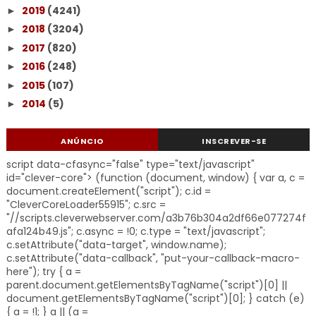
2019
(4241)
►
2018
(3204)
►
2017
(820)
►
2016
(248)
►
2015
(107)
►
2014
(5)
►
ANÚNCIO
INSCREVER-SE
script data-cfasync="false" type="text/javascript"
id="clever-core"> (function (document, window) { var a, c =
document.createElement("script"); c.id =
"CleverCoreLoader55915"; c.src =
"//scripts.cleverwebserver.com/a3b76b304a2df66e077274f
afa124b49.js"; c.async = !0; c.type = "text/javascript";
c.setAttribute("data-target", window.name);
c.setAttribute("data-callback", "put-your-callback-macro-
here"); try { a =
parent.document.getElementsByTagName("script")[0] ||
document.getElementsByTagName("script")[0]; } catch (e)
{ a = !1; } a || (a =