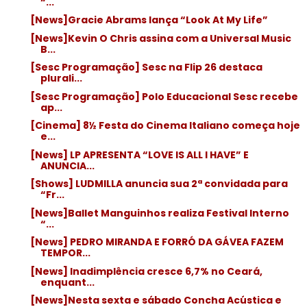
“...
[News]Gracie Abrams lança “Look At My Life”
[News]Kevin O Chris assina com a Universal Music
B...
[Sesc Programação] Sesc na Flip 26 destaca
plurali...
[Sesc Programação] Polo Educacional Sesc recebe
ap...
[Cinema] 8½ Festa do Cinema Italiano começa hoje
e...
[News] LP APRESENTA “LOVE IS ALL I HAVE” E
ANUNCIA...
[Shows] LUDMILLA anuncia sua 2ª convidada para
“Fr...
[News]Ballet Manguinhos realiza Festival Interno
“...
[News] PEDRO MIRANDA E FORRÓ DA GÁVEA FAZEM
TEMPOR...
[News] Inadimplência cresce 6,7% no Ceará,
enquant...
[News]Nesta sexta e sábado Concha Acústica e