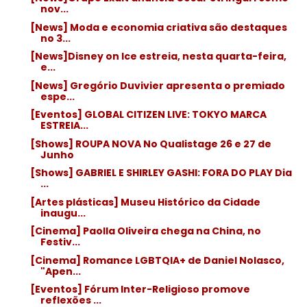
nov...
[News] Moda e economia criativa são destaques
no 3...
[News]Disney on Ice estreia, nesta quarta-feira,
e...
[News] Gregório Duvivier apresenta o premiado
espe...
[Eventos] GLOBAL CITIZEN LIVE: TOKYO MARCA
ESTREIA...
[Shows] ROUPA NOVA No Qualistage 26 e 27 de
Junho
[Shows] GABRIEL E SHIRLEY GASHI: FORA DO PLAY Dia
...
[Artes plásticas] Museu Histórico da Cidade
inaugu...
[Cinema] Paolla Oliveira chega na China, no
Festiv...
[Cinema] Romance LGBTQIA+ de Daniel Nolasco,
"Apen...
[Eventos] Fórum Inter-Religioso promove
reflexões ...