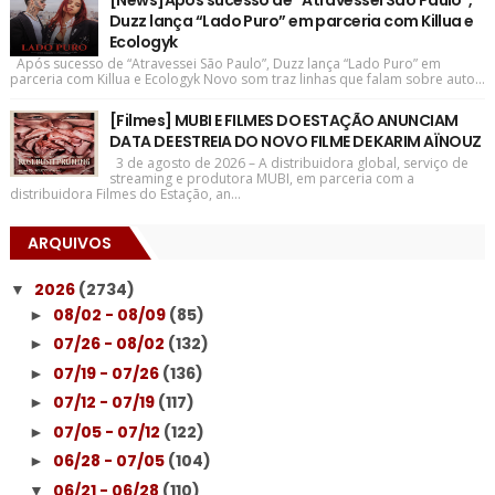
[News]Após sucesso de “Atravessei São Paulo”,
Duzz lança “Lado Puro” em parceria com Killua e
Ecologyk
Após sucesso de “Atravessei São Paulo”, Duzz lança “Lado Puro” em
parceria com Killua e Ecologyk Novo som traz linhas que falam sobre auto...
[Filmes] MUBI E FILMES DO ESTAÇÃO ANUNCIAM
DATA DE ESTREIA DO NOVO FILME DE KARIM AÏNOUZ
3 de agosto de 2026 – A distribuidora global, serviço de
streaming e produtora MUBI, em parceria com a
distribuidora Filmes do Estação, an...
ARQUIVOS
2026
(2734)
▼
08/02 - 08/09
(85)
►
07/26 - 08/02
(132)
►
07/19 - 07/26
(136)
►
07/12 - 07/19
(117)
►
07/05 - 07/12
(122)
►
06/28 - 07/05
(104)
►
06/21 - 06/28
(110)
▼