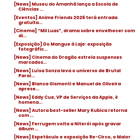
[News] Museu do Amanhã lança a Escola de
Ciências ...
[Eventos] Anime Friends 2026 terá entrada
gratuita...
[Cinema] “Mil Luas”, drama sobre envelhecer com
di...
[Exposição] Do Mangue à Laje: exposição
fotográfic...
[News] Cinema do Dragão estreia suspenses
marcados...
[News] Luísa Sonza leva o universo de Brutal
Paraí...
[News] Bianca Gismonti e Manuel de Oliveira
aprese...
[News] Eddy Cue, VP de Serviços da Apple, é
homena...
[News] Autora best-seller Mary Kubica retorna
com ...
[News] Ferrugem volta a Niterói após gravar
álbum ...
[News] Espetáculo e exposição Re-Circo, o Maior