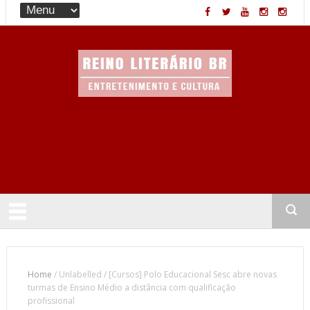
Entretenimento & Cultura
Home
/
Unlabelled
/
[Cursos] Polo Educacional Sesc abre novas
turmas de Ensino Médio a distância com qualificação
profissional