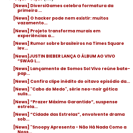
[News] DiversiGames celebra formatura da
primeira ...
[News] O hacker pode nem existir: muitos
vazamento...
[News] Projeto transforma murais em
experiências a...
[News] Rumor sobre brasileiros na Times Square
lev...
[News]JUSTIN BIEBER LANÇA O ÁLBUM AO VIVO
“SWAG L...
[News] Lançamento de Somos Sol Vivo reúne bate-
pap...
[News] Confira clipe inédito do oitavo episódio da...
[News] "Cabo do Medo", série neo-noir gótica
sulis...
[News] “Prazer Máximo Garantido”, suspense
estrela...
[News] “Cidade das Estrelas”, envolvente drama
sob...
[News] "Snoopy Apresenta - Não Há Nada Como a
Noss...