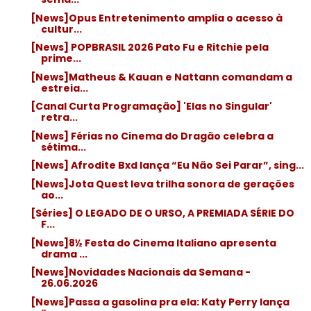
[News]Opus Entretenimento amplia o acesso à
cultur...
[News] POPBRASIL 2026 Pato Fu e Ritchie pela
prime...
[News]Matheus & Kauan e Nattann comandam a
estreia...
[Canal Curta Programação] 'Elas no Singular'
retra...
[News] Férias no Cinema do Dragão celebra a
sétima...
[News] Afrodite Bxd lança “Eu Não Sei Parar”, sing...
[News]Jota Quest leva trilha sonora de gerações
ao...
[Séries] O LEGADO DE O URSO, A PREMIADA SÉRIE DO
F...
[News]8½ Festa do Cinema Italiano apresenta
drama ...
[News]Novidades Nacionais da Semana -
26.06.2026
[News]Passa a gasolina pra ela: Katy Perry lança