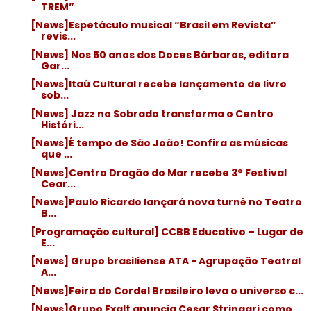
TREM”
[News]Espetáculo musical “Brasil em Revista”
revis...
[News] Nos 50 anos dos Doces Bárbaros, editora
Gar...
[News]Itaú Cultural recebe lançamento de livro
sob...
[News] Jazz no Sobrado transforma o Centro
Históri...
[News]É tempo de São João! Confira as músicas
que ...
[News]Centro Dragão do Mar recebe 3° Festival
Cear...
[News]Paulo Ricardo lançará nova turnê no Teatro
B...
[Programação cultural] CCBB Educativo – Lugar de
E...
[News] Grupo brasiliense ATA - Agrupação Teatral
A...
[News]Feira do Cordel Brasileiro leva o universo c...
[News]Grupo Exalt anuncia Cesar Stringari como