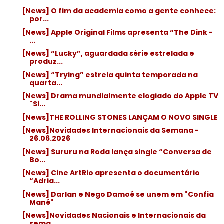
[News] O fim da academia como a gente conhece:
por...
[News] Apple Original Films apresenta “The Dink -
...
[News] “Lucky”, aguardada série estrelada e
produz...
[News] “Trying” estreia quinta temporada na
quarta...
[News] Drama mundialmente elogiado do Apple TV
"Si...
[News]THE ROLLING STONES LANÇAM O NOVO SINGLE
[News]Novidades Internacionais da Semana -
26.06.2026
[News] Sururu na Roda lança single “Conversa de
Bo...
[News] Cine ArtRio apresenta o documentário
“Adria...
[News] Darlan e Nego Damoé se unem em "Confia
Mané"
[News]Novidades Nacionais e Internacionais da
sema...