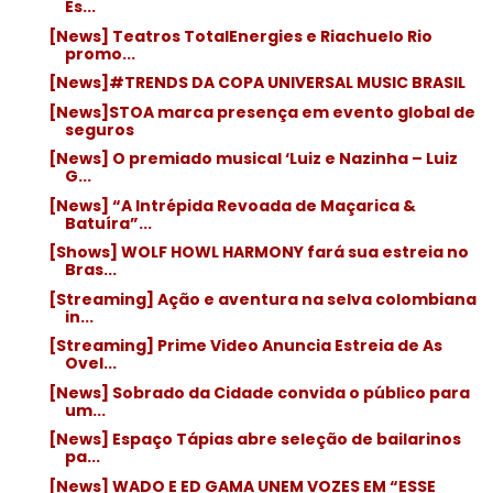
Es...
[News] Teatros TotalEnergies e Riachuelo Rio
promo...
[News]#TRENDS DA COPA UNIVERSAL MUSIC BRASIL
[News]STOA marca presença em evento global de
seguros
[News] O premiado musical ‘Luiz e Nazinha – Luiz
G...
[News] “A Intrépida Revoada de Maçarica &
Batuíra”...
[Shows] WOLF HOWL HARMONY fará sua estreia no
Bras...
[Streaming] Ação e aventura na selva colombiana
in...
[Streaming] Prime Video Anuncia Estreia de As
Ovel...
[News] Sobrado da Cidade convida o público para
um...
[News] Espaço Tápias abre seleção de bailarinos
pa...
[News] WADO E ED GAMA UNEM VOZES EM “ESSE