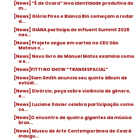
[News] “É de Ocara” leva identidade produtiva do
m...
[News] Glória Pires e Bianca Bin começam a rodar
d...
[News] GIANA participa do Influent Summit 2026
nes...
[News] Projeto segue em cartaz no CEU São
Mateus c...
[News] Novo livro de Manuel Matos examina como
a e...
[News]FITTI NO SHOW “TRANSESPACIAL”
[News]Sam Smith anuncia seu quinto álbum de
estúdi...
[News] Divórcio, peça sobre violência de gênero,
e...
[News] Luciane Xavier celebra participação como
co...
[News]O encontro de quatro gigantes da música
bras...
[News] Museu de Arte Contemporânea do Ceará
inaugu...