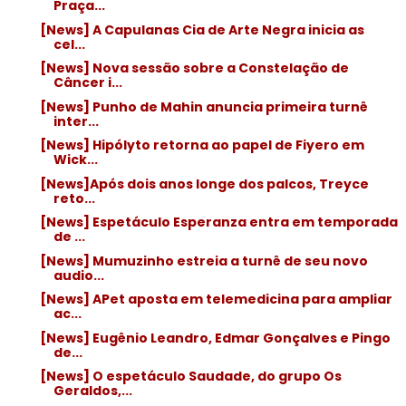
Praça...
[News] A Capulanas Cia de Arte Negra inicia as
cel...
[News] Nova sessão sobre a Constelação de
Câncer i...
[News] Punho de Mahin anuncia primeira turnê
inter...
[News] Hipólyto retorna ao papel de Fiyero em
Wick...
[News]Após dois anos longe dos palcos, Treyce
reto...
[News] Espetáculo Esperanza entra em temporada
de ...
[News] Mumuzinho estreia a turnê de seu novo
audio...
[News] APet aposta em telemedicina para ampliar
ac...
[News] Eugênio Leandro, Edmar Gonçalves e Pingo
de...
[News] O espetáculo Saudade, do grupo Os
Geraldos,...