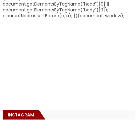
document.getElementsByTagName("head")[0] ||
document.getElementsByTagName("body")[0]);
a.parentNode.insertBefore(c, a); })(document, window);
INSTAGRAM