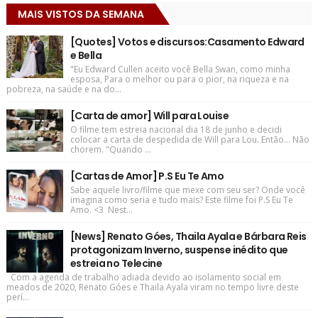
MAIS VISTOS DA SEMANA
[Quotes] Votos e discursos:Casamento Edward
e Bella
"Eu Edward Cullen aceito você Bella Swan, como minha
esposa, Para o melhor ou para o pior, na riqueza e na
pobreza, na saúde e na do...
[Carta de amor] Will para Louise
O filme tem estreia nacional dia 18 de junho e decidi
colocar a carta de despedida de Will para Lou. Então... Não
chorem. "Quando ...
[Cartas de Amor] P.S Eu Te Amo
Sabe aquele livro/filme que mexe com seu ser? Onde você
imagina como seria e tudo mais? Este filme foi P.S Eu Te
Amo. <3 Nest...
[News] Renato Góes, Thaila Ayala e Bárbara Reis
protagonizam Inverno, suspense inédito que
estreia no Telecine
Com a agenda de trabalho adiada devido ao isolamento social em
meados de 2020, Renato Góes e Thaila Ayala viram no tempo livre deste
perí...