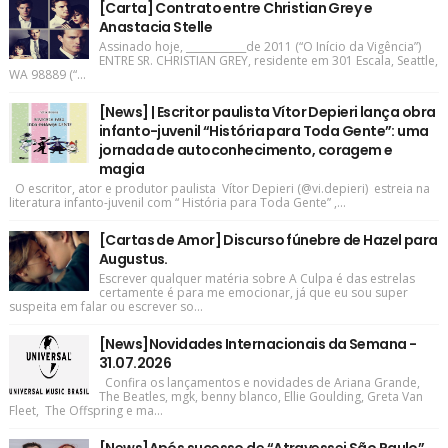
[Carta] Contrato entre Christian Grey e
Anastacia Stelle
Assinado hoje, ____________de 2011 (“O Início da Vigência”)
ENTRE SR. CHRISTIAN GREY, residente em 301 Escala, Seattle,
WA 98889 (“...
[News] | Escritor paulista Vítor Depieri lança obra
infanto-juvenil “História para Toda Gente”: uma
jornada de autoconhecimento, coragem e
magia
O escritor, ator e produtor paulista Vítor Depieri (@vi.depieri) estreia na
literatura infanto-juvenil com “ História para Toda Gente” ,...
[Cartas de Amor] Discurso fúnebre de Hazel para
Augustus.
Escrever qualquer matéria sobre A Culpa é das estrelas
certamente é para me emocionar, já que eu sou super
suspeita em falar ou escrever so...
[News]Novidades Internacionais da Semana -
31.07.2026
Confira os lançamentos e novidades de Ariana Grande,
The Beatles, mgk, benny blanco, Ellie Goulding, Greta Van
Fleet, The Offspring e ma...