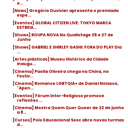
e...
[News] Gregório Duvivier apresenta o premiado
espe...
[Eventos] GLOBAL CITIZEN LIVE: TOKYO MARCA
ESTREIA...
[Shows] ROUPA NOVA No Qualistage 26 e 27 de
Junho
[Shows] GABRIEL E SHIRLEY GASHI: FORA DO PLAY Dia
...
[Artes plásticas] Museu Histórico da Cidade
inaugu...
[Cinema] Paolla Oliveira chega na China, no
Festiv...
[Cinema] Romance LGBTQIA+ de Daniel Nolasco,
"Apen...
[Eventos] Fórum Inter-Religioso promove
reflexões ...
[Cinema] Mostra Quem Quer Queer de 22 de junho
a 8...
[Cursos] Polo Educacional Sesc abre novas turmas
d...