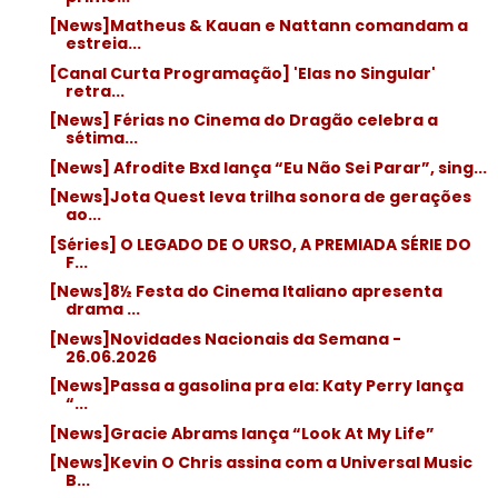
[News]Matheus & Kauan e Nattann comandam a
estreia...
[Canal Curta Programação] 'Elas no Singular'
retra...
[News] Férias no Cinema do Dragão celebra a
sétima...
[News] Afrodite Bxd lança “Eu Não Sei Parar”, sing...
[News]Jota Quest leva trilha sonora de gerações
ao...
[Séries] O LEGADO DE O URSO, A PREMIADA SÉRIE DO
F...
[News]8½ Festa do Cinema Italiano apresenta
drama ...
[News]Novidades Nacionais da Semana -
26.06.2026
[News]Passa a gasolina pra ela: Katy Perry lança
“...
[News]Gracie Abrams lança “Look At My Life”
[News]Kevin O Chris assina com a Universal Music
B...