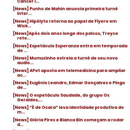
Câncer i...
[News] Punho de Mahin anuncia primeira turnê
inter...
[News] Hipólyto retorna ao papel de Fiyero em
Wick...
[News]Após dois anos longe dos palcos, Treyce
reto...
[News] Espetáculo Esperanza entra em temporada
de ...
[News] Mumuzinho estreia a turnê de seu novo
audio...
[News] APet aposta em telemedicina para ampliar
ac...
[News] Eugênio Leandro, Edmar Gonçalves e Pingo
de...
[News] O espetáculo Saudade, do grupo Os
Geraldos,...
[News] “É de Ocara” leva identidade produtiva do
m...
[News] Glória Pires e Bianca Bin começam a rodar
d...