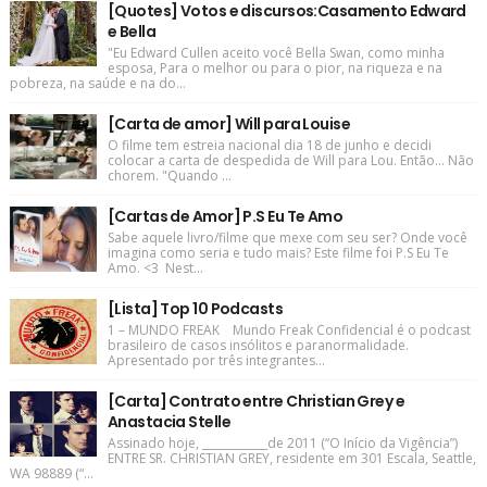
[Quotes] Votos e discursos:Casamento Edward
e Bella
"Eu Edward Cullen aceito você Bella Swan, como minha
esposa, Para o melhor ou para o pior, na riqueza e na
pobreza, na saúde e na do...
[Carta de amor] Will para Louise
O filme tem estreia nacional dia 18 de junho e decidi
colocar a carta de despedida de Will para Lou. Então... Não
chorem. "Quando ...
[Cartas de Amor] P.S Eu Te Amo
Sabe aquele livro/filme que mexe com seu ser? Onde você
imagina como seria e tudo mais? Este filme foi P.S Eu Te
Amo. <3 Nest...
[Lista] Top 10 Podcasts
1 – MUNDO FREAK Mundo Freak Confidencial é o podcast
brasileiro de casos insólitos e paranormalidade.
Apresentado por três integrantes...
[Carta] Contrato entre Christian Grey e
Anastacia Stelle
Assinado hoje, ____________de 2011 (“O Início da Vigência”)
ENTRE SR. CHRISTIAN GREY, residente em 301 Escala, Seattle,
WA 98889 (“...