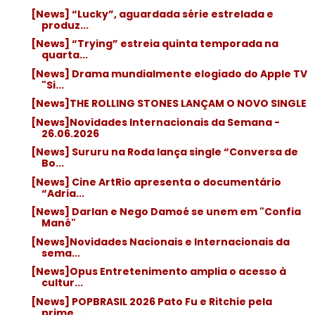
[News] “Lucky”, aguardada série estrelada e
produz...
[News] “Trying” estreia quinta temporada na
quarta...
[News] Drama mundialmente elogiado do Apple TV
"Si...
[News]THE ROLLING STONES LANÇAM O NOVO SINGLE
[News]Novidades Internacionais da Semana -
26.06.2026
[News] Sururu na Roda lança single “Conversa de
Bo...
[News] Cine ArtRio apresenta o documentário
“Adria...
[News] Darlan e Nego Damoé se unem em "Confia
Mané"
[News]Novidades Nacionais e Internacionais da
sema...
[News]Opus Entretenimento amplia o acesso à
cultur...
[News] POPBRASIL 2026 Pato Fu e Ritchie pela
prime...