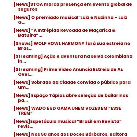
[News]STOA marca presença em evento global de
seguros
[News] O premiado musical ‘Luiz e Nazinha – Luiz
G...
[News] “A Intrépida Revoada de Maçarica &
Batuíra”...
[Shows] WOLF HOWL HARMONY fará sua estreia no
Bras...
[Streaming] Ação e aventura na selva colombiana
in...
[Streaming] Prime Video Anuncia Estreia de As
Ovel...
[News] Sobrado da Cidade convida o público para
um...
[News] Espaço Tápias abre seleção de bailarinos
pa...
[News] WADO E ED GAMA UNEM VOZES EM “ESSE
TREM”
[News]Espetáculo musical “Brasil em Revista”
revis...
[News] Nos 50 anos dos Doces Bárbaros, editora