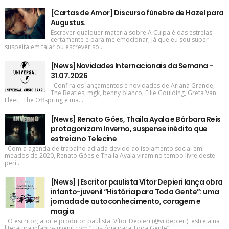
[Cartas de Amor] Discurso fúnebre de Hazel para
Augustus.
Escrever qualquer matéria sobre A Culpa é das estrelas
certamente é para me emocionar, já que eu sou super
suspeita em falar ou escrever so...
[News]Novidades Internacionais da Semana -
31.07.2026
Confira os lançamentos e novidades de Ariana Grande,
The Beatles, mgk, benny blanco, Ellie Goulding, Greta Van
Fleet, The Offspring e ma...
[News] Renato Góes, Thaila Ayala e Bárbara Reis
protagonizam Inverno, suspense inédito que
estreia no Telecine
Com a agenda de trabalho adiada devido ao isolamento social em
meados de 2020, Renato Góes e Thaila Ayala viram no tempo livre deste
perí...
[News] | Escritor paulista Vítor Depieri lança obra
infanto-juvenil “História para Toda Gente”: uma
jornada de autoconhecimento, coragem e
magia
O escritor, ator e produtor paulista Vítor Depieri (@vi.depieri) estreia na
literatura infanto-juvenil com “ História para Toda Gente” ,...