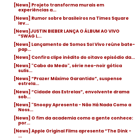
[News] Projeto transforma murais em
experiências a...
[News] Rumor sobre brasileiros na Times Square
lev...
[News]JUSTIN BIEBER LANÇA O ÁLBUM AO VIVO
“SWAG L...
[News] Lançamento de Somos Sol Vivo reúne bate-
pap...
[News] Confira clipe inédito do oitavo episódio da...
[News] "Cabo do Medo", série neo-noir gótica
sulis...
[News] “Prazer Máximo Garantido”, suspense
estrela...
[News] “Cidade das Estrelas”, envolvente drama
sob...
[News] "Snoopy Apresenta - Não Há Nada Como a
Noss...
[News] O fim da academia como a gente conhece:
por...
[News] Apple Original Films apresenta “The Dink -
...