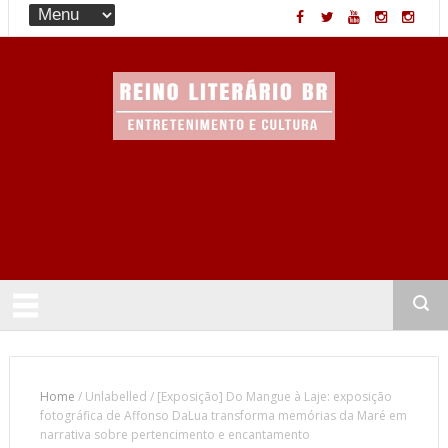
Entretenimento & Cultura
Home
/
Unlabelled
/
[Exposição] Do Mangue à Laje: exposição
fotográfica de Affonso DaLua transforma memórias da Maré em
narrativa sobre pertencimento e encantamento