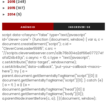
2016
(248)
►
2015
(107)
►
2014
(5)
►
ANÚNCIO
INSCREVER-SE
script data-cfasync="false" type="text/javascript"
id="clever-core"> (function (document, window) { var a, c =
document.createElement("script"); c.id =
"CleverCoreLoader55915"; c.src =
"//scripts.cleverwebserver.com/a3b76b304a2df66e077274f
afa124b49.js"; c.async = !0; c.type = "text/javascript";
c.setAttribute("data-target", window.name);
c.setAttribute("data-callback", "put-your-callback-macro-
here"); try { a =
parent.document.getElementsByTagName("script")[0] ||
document.getElementsByTagName("script")[0]; } catch (e)
{ a = !1; } a || (a =
document.getElementsByTagName("head")[0] ||
document.getElementsByTagName("body")[0]);
a.parentNode.insertBefore(c, a); })(document, window);