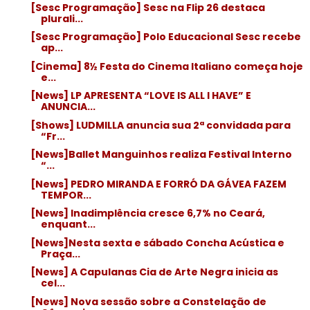
[Sesc Programação] Sesc na Flip 26 destaca
plurali...
[Sesc Programação] Polo Educacional Sesc recebe
ap...
[Cinema] 8½ Festa do Cinema Italiano começa hoje
e...
[News] LP APRESENTA “LOVE IS ALL I HAVE” E
ANUNCIA...
[Shows] LUDMILLA anuncia sua 2ª convidada para
“Fr...
[News]Ballet Manguinhos realiza Festival Interno
“...
[News] PEDRO MIRANDA E FORRÓ DA GÁVEA FAZEM
TEMPOR...
[News] Inadimplência cresce 6,7% no Ceará,
enquant...
[News]Nesta sexta e sábado Concha Acústica e
Praça...
[News] A Capulanas Cia de Arte Negra inicia as
cel...
[News] Nova sessão sobre a Constelação de