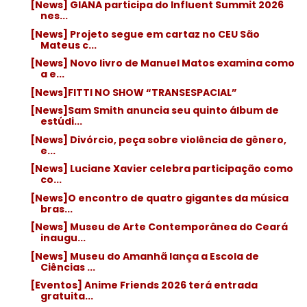
[News] GIANA participa do Influent Summit 2026
nes...
[News] Projeto segue em cartaz no CEU São
Mateus c...
[News] Novo livro de Manuel Matos examina como
a e...
[News]FITTI NO SHOW “TRANSESPACIAL”
[News]Sam Smith anuncia seu quinto álbum de
estúdi...
[News] Divórcio, peça sobre violência de gênero,
e...
[News] Luciane Xavier celebra participação como
co...
[News]O encontro de quatro gigantes da música
bras...
[News] Museu de Arte Contemporânea do Ceará
inaugu...
[News] Museu do Amanhã lança a Escola de
Ciências ...
[Eventos] Anime Friends 2026 terá entrada
gratuita...