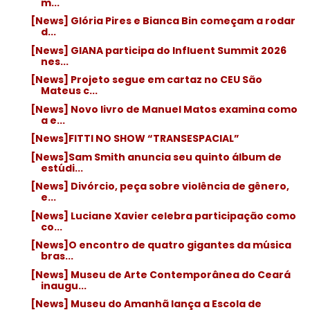
m...
[News] Glória Pires e Bianca Bin começam a rodar
d...
[News] GIANA participa do Influent Summit 2026
nes...
[News] Projeto segue em cartaz no CEU São
Mateus c...
[News] Novo livro de Manuel Matos examina como
a e...
[News]FITTI NO SHOW “TRANSESPACIAL”
[News]Sam Smith anuncia seu quinto álbum de
estúdi...
[News] Divórcio, peça sobre violência de gênero,
e...
[News] Luciane Xavier celebra participação como
co...
[News]O encontro de quatro gigantes da música
bras...
[News] Museu de Arte Contemporânea do Ceará
inaugu...
[News] Museu do Amanhã lança a Escola de