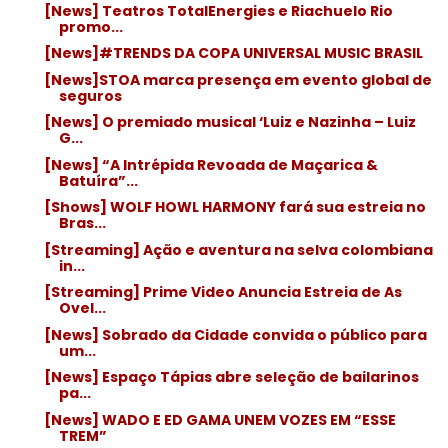
[News] Teatros TotalEnergies e Riachuelo Rio
promo...
[News]#TRENDS DA COPA UNIVERSAL MUSIC BRASIL
[News]STOA marca presença em evento global de
seguros
[News] O premiado musical ‘Luiz e Nazinha – Luiz
G...
[News] “A Intrépida Revoada de Maçarica &
Batuíra”...
[Shows] WOLF HOWL HARMONY fará sua estreia no
Bras...
[Streaming] Ação e aventura na selva colombiana
in...
[Streaming] Prime Video Anuncia Estreia de As
Ovel...
[News] Sobrado da Cidade convida o público para
um...
[News] Espaço Tápias abre seleção de bailarinos
pa...
[News] WADO E ED GAMA UNEM VOZES EM “ESSE
TREM”