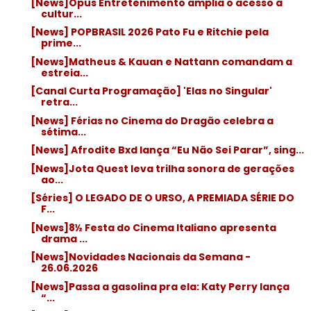
[News]Opus Entretenimento amplia o acesso à
cultur...
[News] POPBRASIL 2026 Pato Fu e Ritchie pela
prime...
[News]Matheus & Kauan e Nattann comandam a
estreia...
[Canal Curta Programação] 'Elas no Singular'
retra...
[News] Férias no Cinema do Dragão celebra a
sétima...
[News] Afrodite Bxd lança “Eu Não Sei Parar”, sing...
[News]Jota Quest leva trilha sonora de gerações
ao...
[Séries] O LEGADO DE O URSO, A PREMIADA SÉRIE DO
F...
[News]8½ Festa do Cinema Italiano apresenta
drama ...
[News]Novidades Nacionais da Semana -
26.06.2026
[News]Passa a gasolina pra ela: Katy Perry lança
“...