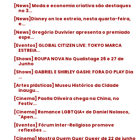
[News] Moda e economia criativa são destaques
no 3...
[News]Disney on Ice estreia, nesta quarta-feira,
e...
[News] Gregório Duvivier apresenta o premiado
espe...
[Eventos] GLOBAL CITIZEN LIVE: TOKYO MARCA
ESTREIA...
[Shows] ROUPA NOVA No Qualistage 26 e 27 de
Junho
[Shows] GABRIEL E SHIRLEY GASHI: FORA DO PLAY Dia
...
[Artes plásticas] Museu Histórico da Cidade
inaugu...
[Cinema] Paolla Oliveira chega na China, no
Festiv...
[Cinema] Romance LGBTQIA+ de Daniel Nolasco,
"Apen...
[Eventos] Fórum Inter-Religioso promove
reflexões ...
[Cinema] Mostra Quem Quer Queer de 22 de junho