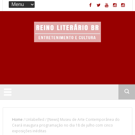
Entretenimento & Cultura
Home
/
Unlabelled
/
[News] Museu de Arte Contemporânea do
Ceará inaugura programação no dia 18 de julho com cinco
exposições inéditas