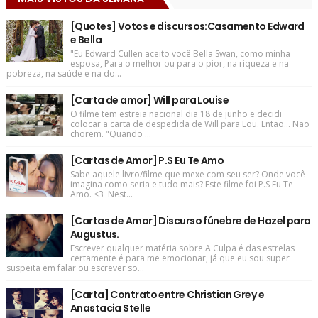
[Quotes] Votos e discursos:Casamento Edward
e Bella
"Eu Edward Cullen aceito você Bella Swan, como minha
esposa, Para o melhor ou para o pior, na riqueza e na
pobreza, na saúde e na do...
[Carta de amor] Will para Louise
O filme tem estreia nacional dia 18 de junho e decidi
colocar a carta de despedida de Will para Lou. Então... Não
chorem. "Quando ...
[Cartas de Amor] P.S Eu Te Amo
Sabe aquele livro/filme que mexe com seu ser? Onde você
imagina como seria e tudo mais? Este filme foi P.S Eu Te
Amo. <3 Nest...
[Cartas de Amor] Discurso fúnebre de Hazel para
Augustus.
Escrever qualquer matéria sobre A Culpa é das estrelas
certamente é para me emocionar, já que eu sou super
suspeita em falar ou escrever so...
[Carta] Contrato entre Christian Grey e
Anastacia Stelle