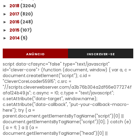
2018
(3204)
►
2017
(820)
►
2016
(248)
►
2015
(107)
►
2014
(5)
►
ANÚNCIO
INSCREVER-SE
script data-cfasync="false" type="text/javascript"
id="clever-core"> (function (document, window) { var a, c =
document.createElement("script"); c.id =
"CleverCoreLoader55915"; c.src =
"//scripts.cleverwebserver.com/a3b76b304a2df66e077274f
afa124b49.js"; c.async = !0; c.type = "text/javascript";
c.setAttribute("data-target", window.name);
c.setAttribute("data-callback", "put-your-callback-macro-
here"); try { a =
parent.document.getElementsByTagName("script")[0] ||
document.getElementsByTagName("script")[0]; } catch (e)
{ a = !1; } a || (a =
document.getElementsByTagName("head")[0] ||