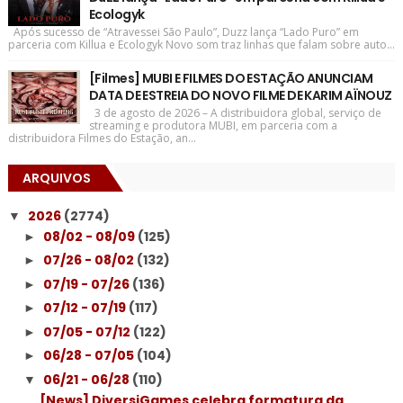
Ecologyk
Após sucesso de “Atravessei São Paulo”, Duzz lança “Lado Puro” em
parceria com Killua e Ecologyk Novo som traz linhas que falam sobre auto...
[Filmes] MUBI E FILMES DO ESTAÇÃO ANUNCIAM
DATA DE ESTREIA DO NOVO FILME DE KARIM AÏNOUZ
3 de agosto de 2026 – A distribuidora global, serviço de
streaming e produtora MUBI, em parceria com a
distribuidora Filmes do Estação, an...
ARQUIVOS
2026
(2774)
▼
08/02 - 08/09
(125)
►
07/26 - 08/02
(132)
►
07/19 - 07/26
(136)
►
07/12 - 07/19
(117)
►
07/05 - 07/12
(122)
►
06/28 - 07/05
(104)
►
06/21 - 06/28
(110)
▼
[News] DiversiGames celebra formatura da