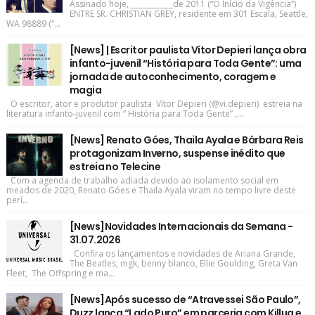
Assinado hoje, ____________de 2011 (“O Início da Vigência”)
ENTRE SR. CHRISTIAN GREY, residente em 301 Escala, Seattle,
WA 98889 (“...
[News] | Escritor paulista Vítor Depieri lança obra
infanto-juvenil “História para Toda Gente”: uma
jornada de autoconhecimento, coragem e
magia
O escritor, ator e produtor paulista Vítor Depieri (@vi.depieri) estreia na
literatura infanto-juvenil com “ História para Toda Gente” ,...
[News] Renato Góes, Thaila Ayala e Bárbara Reis
protagonizam Inverno, suspense inédito que
estreia no Telecine
Com a agenda de trabalho adiada devido ao isolamento social em
meados de 2020, Renato Góes e Thaila Ayala viram no tempo livre deste
perí...
[News]Novidades Internacionais da Semana -
31.07.2026
Confira os lançamentos e novidades de Ariana Grande,
The Beatles, mgk, benny blanco, Ellie Goulding, Greta Van
Fleet, The Offspring e ma...
[News]Após sucesso de “Atravessei São Paulo”,
Duzz lança “Lado Puro” em parceria com Killua e