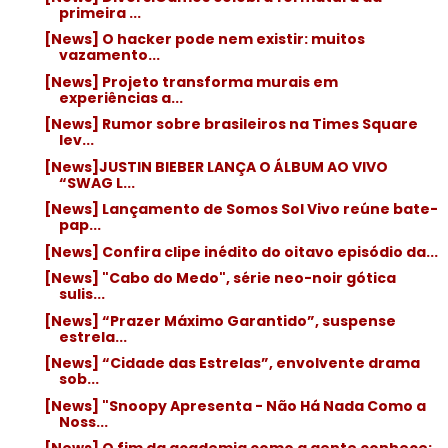
primeira ...
[News] O hacker pode nem existir: muitos
vazamento...
[News] Projeto transforma murais em
experiências a...
[News] Rumor sobre brasileiros na Times Square
lev...
[News]JUSTIN BIEBER LANÇA O ÁLBUM AO VIVO
“SWAG L...
[News] Lançamento de Somos Sol Vivo reúne bate-
pap...
[News] Confira clipe inédito do oitavo episódio da...
[News] "Cabo do Medo", série neo-noir gótica
sulis...
[News] “Prazer Máximo Garantido”, suspense
estrela...
[News] “Cidade das Estrelas”, envolvente drama
sob...
[News] "Snoopy Apresenta - Não Há Nada Como a
Noss...