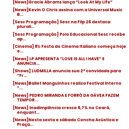
[News]Gracie Abrams lança “Look At My Life”
[News]Kevin O Chris assina com a Universal Music
B...
[Sesc Programação] Sesc na Flip 26 destaca
plurali...
[Sesc Programação] Polo Educacional Sesc recebe
ap...
[Cinema] 8½ Festa do Cinema Italiano começa hoje
e...
[News] LP APRESENTA “LOVE IS ALL I HAVE” E
ANUNCIA...
[Shows] LUDMILLA anuncia sua 2ª convidada para
“Fr...
[News]Ballet Manguinhos realiza Festival Interno
“...
[News] PEDRO MIRANDA E FORRÓ DA GÁVEA FAZEM
TEMPOR...
[News] Inadimplência cresce 6,7% no Ceará,
enquant...
[News]Nesta sexta e sábado Concha Acústica e
Praça...