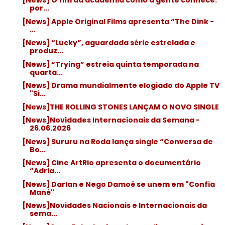
[News] O fim da academia como a gente conhece:
por...
[News] Apple Original Films apresenta “The Dink -
...
[News] “Lucky”, aguardada série estrelada e
produz...
[News] “Trying” estreia quinta temporada na
quarta...
[News] Drama mundialmente elogiado do Apple TV
"Si...
[News]THE ROLLING STONES LANÇAM O NOVO SINGLE
[News]Novidades Internacionais da Semana -
26.06.2026
[News] Sururu na Roda lança single “Conversa de
Bo...
[News] Cine ArtRio apresenta o documentário
“Adria...
[News] Darlan e Nego Damoé se unem em "Confia
Mané"
[News]Novidades Nacionais e Internacionais da
sema...