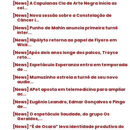
[News] A Capulanas Cia de Arte Negra inicia as
cel...
[News] Nova sessão sobre a Constelação de
Câncer i...
[News] Punho de Mahin anuncia primeira turnê
inter...
[News] Hipólyto retorna ao papel de Fiyero em
Wick...
[News]Após dois anos longe dos palcos, Treyce
reto...
[News] Espetáculo Esperanza entra em temporada
de ...
[News] Mumuzinho estreia a turnê de seu novo
audio...
[News] APet aposta em telemedicina para ampliar
ac...
[News] Eugênio Leandro, Edmar Gonçalves e Pingo
de...
[News] O espetáculo Saudade, do grupo Os
Geraldos,...
[News] “É de Ocara” leva identidade produtiva do