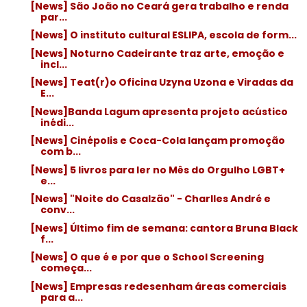
[News] São João no Ceará gera trabalho e renda
par...
[News] O instituto cultural ESLIPA, escola de form...
[News] Noturno Cadeirante traz arte, emoção e
incl...
[News] Teat(r)o Oficina Uzyna Uzona e Viradas da
E...
[News]Banda Lagum apresenta projeto acústico
inédi...
[News] Cinépolis e Coca-Cola lançam promoção
com b...
[News] 5 livros para ler no Mês do Orgulho LGBT+
e...
[News] "Noite do Casalzão" - Charlles André e
conv...
[News] Último fim de semana: cantora Bruna Black
f...
[News] O que é e por que o School Screening
começa...
[News] Empresas redesenham áreas comerciais
para a...