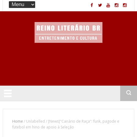
Entretenimento & Cultura
Home
/
Unlabelled
/
[News]"Canário de Raça": funk, pagode e
futebol em hino de apoio à Seleção