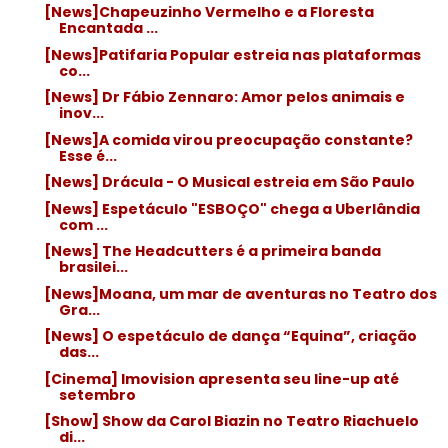
[News]Chapeuzinho Vermelho e a Floresta
Encantada ...
[News]Patifaria Popular estreia nas plataformas
co...
[News] Dr Fábio Zennaro: Amor pelos animais e
inov...
[News]A comida virou preocupação constante?
Esse é...
[News] Drácula - O Musical estreia em São Paulo
[News] Espetáculo "ESBOÇO" chega a Uberlândia
com ...
[News] The Headcutters é a primeira banda
brasilei...
[News]Moana, um mar de aventuras no Teatro dos
Gra...
[News] O espetáculo de dança “Equina”, criação
das...
[Cinema] Imovision apresenta seu line-up até
setembro
[Show] Show da Carol Biazin no Teatro Riachuelo
di...