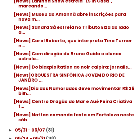
[News] Laninha Show estreia "LS In Casa",
marcando...
[News] Museu do Amanhã abre inscrições para
nova m...
[News] Sandra Sá estreia no Tributo Elza ao lado
d...
[News] Carol Roberto, que interpreta Tina Turner
n...
[News] Com direção de Bruno Guida e elenco
estrela...
[News] Do blaxploitation ao noir caipira: jornalis...
[News]ORQUESTRA SINFÔNICA JOVEM DO RIO DE
JANEIRO ...
[News]Dia dos Namorados deve movimentar R$ 26
bilh...
[News] Centro Dragão do Mar e Auê Feira Criativa
f...
[News] Nattan comanda festa em Fortaleza neste
sáb...
05/31 - 06/07
(81)
►
05/24 - 05/31
(118)
►