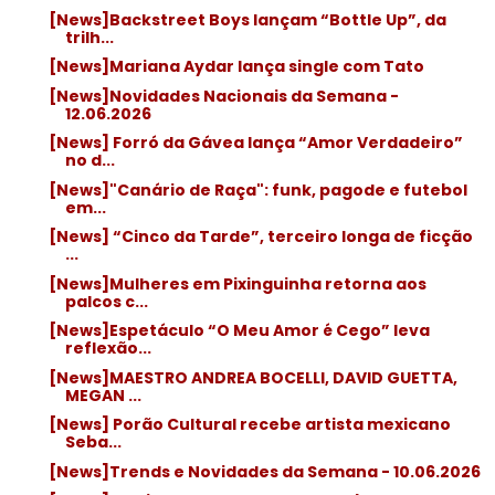
[News]Backstreet Boys lançam “Bottle Up”, da
trilh...
[News]Mariana Aydar lança single com Tato
[News]Novidades Nacionais da Semana -
12.06.2026
[News] Forró da Gávea lança “Amor Verdadeiro”
no d...
[News]"Canário de Raça": funk, pagode e futebol
em...
[News] “Cinco da Tarde”, terceiro longa de ficção
...
[News]Mulheres em Pixinguinha retorna aos
palcos c...
[News]Espetáculo “O Meu Amor é Cego” leva
reflexão...
[News]MAESTRO ANDREA BOCELLI, DAVID GUETTA,
MEGAN ...
[News] Porão Cultural recebe artista mexicano
Seba...
[News]Trends e Novidades da Semana - 10.06.2026