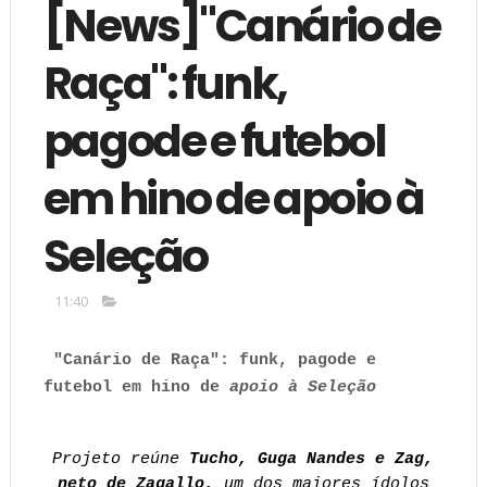
[News]"Canário de
Raça": funk,
pagode e futebol
em hino de apoio à
Seleção
11:40
"Canário de Raça": funk, pagode e
futebol em hino de
apoio à Seleção
Projeto reúne
Tucho, Guga Nandes e Zag,
neto de Zagallo,
um dos maiores ídolos