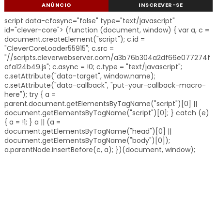
ANÚNCIO
INSCREVER-SE
script data-cfasync="false" type="text/javascript"
id="clever-core"> (function (document, window) { var a, c =
document.createElement("script"); c.id =
"CleverCoreLoader55915"; c.src =
"//scripts.cleverwebserver.com/a3b76b304a2df66e077274f
afa124b49.js"; c.async = !0; c.type = "text/javascript";
c.setAttribute("data-target", window.name);
c.setAttribute("data-callback", "put-your-callback-macro-
here"); try { a =
parent.document.getElementsByTagName("script")[0] ||
document.getElementsByTagName("script")[0]; } catch (e)
{ a = !1; } a || (a =
document.getElementsByTagName("head")[0] ||
document.getElementsByTagName("body")[0]);
a.parentNode.insertBefore(c, a); })(document, window);