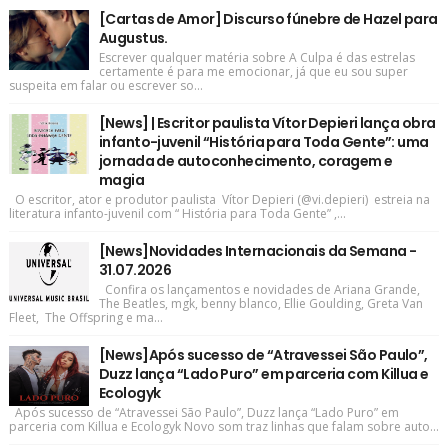
[Cartas de Amor] Discurso fúnebre de Hazel para
Augustus.
Escrever qualquer matéria sobre A Culpa é das estrelas
certamente é para me emocionar, já que eu sou super
suspeita em falar ou escrever so...
[News] | Escritor paulista Vítor Depieri lança obra
infanto-juvenil “História para Toda Gente”: uma
jornada de autoconhecimento, coragem e
magia
O escritor, ator e produtor paulista Vítor Depieri (@vi.depieri) estreia na
literatura infanto-juvenil com “ História para Toda Gente” ,...
[News]Novidades Internacionais da Semana -
31.07.2026
Confira os lançamentos e novidades de Ariana Grande,
The Beatles, mgk, benny blanco, Ellie Goulding, Greta Van
Fleet, The Offspring e ma...
[News]Após sucesso de “Atravessei São Paulo”,
Duzz lança “Lado Puro” em parceria com Killua e
Ecologyk
Após sucesso de “Atravessei São Paulo”, Duzz lança “Lado Puro” em
parceria com Killua e Ecologyk Novo som traz linhas que falam sobre auto...