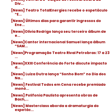
Div...
[News] Teatro TotalEnergies recebe o espetáculo
“E...
[News] Últimos dias para garantir ingressos do
Ene...
[News]Olivia Rodrigo lança seu terceiro álbum de
e...
[News]Cantor internacional Samuel lança álbum
“SAM...
[News]Programação Teatro Rival Petrobras: 17 a 23
...
[News]XXIII Conferência do Forte discute impacto
d...
[News] Luiza Dutra lança “Sonho Bom” no Dia dos
Na...
[News] Festival Todos em Cena recebe premiado
monó...
[News] Polifonia Paulista apresenta obras de
Bach,...
[News] Masterclass aborda a dramaturgia do
espetác...