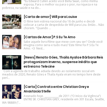
"Eu Edward Cullen aceito você Bella Swan, como minha
esposa, Para o melhor ou para o pior, na riqueza e na
pobreza, na saúde e na do...
[Carta de amor] Will para Louise
O filme tem estreia nacional dia 18 de junho e decidi
colocar a carta de despedida de Will para Lou. Então... Não
chorem. "Quando ...
[Cartas de Amor] P.S Eu Te Amo
Sabe aquele livro/filme que mexe com seu ser? Onde você
imagina como seria e tudo mais? Este filme foi P.S Eu Te
Amo. <3 Nest...
[News] Renato Góes, Thaila Ayala e Bárbara Reis
protagonizam Inverno, suspense inédito que
estreia no Telecine
Com a agenda de trabalho adiada devido ao isolamento social em
meados de 2020, Renato Góes e Thaila Ayala viram no tempo livre deste
perí...
[Carta] Contrato entre Christian Grey e
Anastacia Stelle
Assinado hoje, ____________de 2011 (“O Início da Vigência”)
ENTRE SR. CHRISTIAN GREY, residente em 301 Escala, Seattle,
WA 98889 (“...