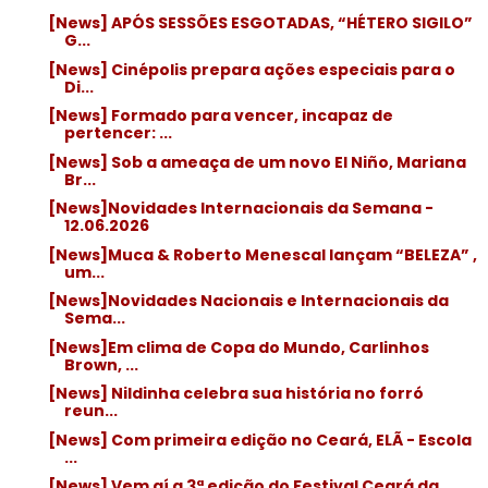
[News] APÓS SESSÕES ESGOTADAS, “HÉTERO SIGILO”
G...
[News] Cinépolis prepara ações especiais para o
Di...
[News] Formado para vencer, incapaz de
pertencer: ...
[News] Sob a ameaça de um novo El Niño, Mariana
Br...
[News]Novidades Internacionais da Semana -
12.06.2026
[News]Muca & Roberto Menescal lançam “BELEZA” ,
um...
[News]Novidades Nacionais e Internacionais da
Sema...
[News]Em clima de Copa do Mundo, Carlinhos
Brown, ...
[News] Nildinha celebra sua história no forró
reun...
[News] Com primeira edição no Ceará, ELÃ - Escola
...
[News] Vem aí a 3ª edição do Festival Ceará da