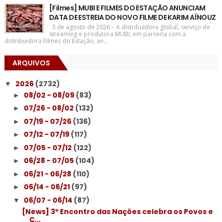
[Filmes] MUBI E FILMES DO ESTAÇÃO ANUNCIAM
DATA DE ESTREIA DO NOVO FILME DE KARIM AÏNOUZ
3 de agosto de 2026 – A distribuidora global, serviço de
streaming e produtora MUBI, em parceria com a
distribuidora Filmes do Estação, an...
ARQUIVOS
2026
(2732)
▼
08/02 - 08/09
(83)
►
07/26 - 08/02
(132)
►
07/19 - 07/26
(136)
►
07/12 - 07/19
(117)
►
07/05 - 07/12
(122)
►
06/28 - 07/05
(104)
►
06/21 - 06/28
(110)
►
06/14 - 06/21
(97)
►
06/07 - 06/14
(87)
▼
[News] 3º Encontro das Nações celebra os Povos e
C...