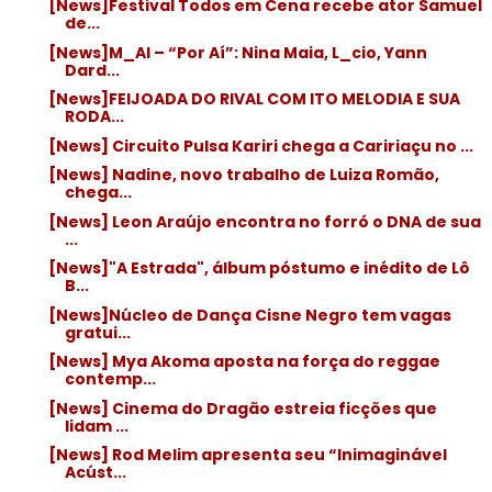
[News]Festival Todos em Cena recebe ator Samuel
de...
[News]M_AI – “Por Aí”: Nina Maia, L_cio, Yann
Dard...
[News]FEIJOADA DO RIVAL COM ITO MELODIA E SUA
RODA...
[News] Circuito Pulsa Kariri chega a Caririaçu no ...
[News] Nadine, novo trabalho de Luiza Romão,
chega...
[News] Leon Araújo encontra no forró o DNA de sua
...
[News]"A Estrada", álbum póstumo e inédito de Lô
B...
[News]Núcleo de Dança Cisne Negro tem vagas
gratui...
[News] Mya Akoma aposta na força do reggae
contemp...
[News] Cinema do Dragão estreia ficções que
lidam ...
[News] Rod Melim apresenta seu “Inimaginável
Acúst...