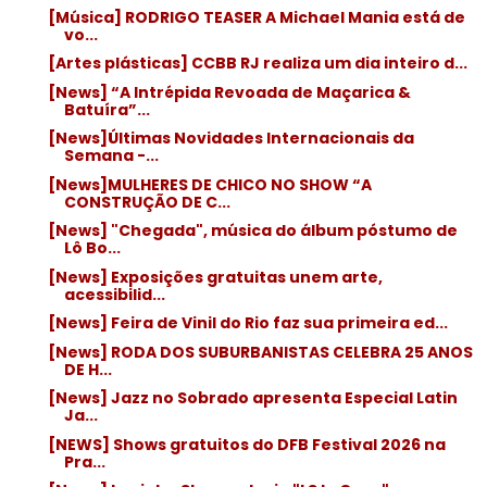
[Música] RODRIGO TEASER A Michael Mania está de
vo...
[Artes plásticas] CCBB RJ realiza um dia inteiro d...
[News] “A Intrépida Revoada de Maçarica &
Batuíra”...
[News]Últimas Novidades Internacionais da
Semana -...
[News]MULHERES DE CHICO NO SHOW “A
CONSTRUÇÃO DE C...
[News] "Chegada", música do álbum póstumo de
Lô Bo...
[News] Exposições gratuitas unem arte,
acessibilid...
[News] Feira de Vinil do Rio faz sua primeira ed...
[News] RODA DOS SUBURBANISTAS CELEBRA 25 ANOS
DE H...
[News] Jazz no Sobrado apresenta Especial Latin
Ja...
[NEWS] Shows gratuitos do DFB Festival 2026 na
Pra...