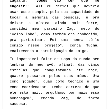
Zagallo: ‘
vocês vão ter que me
engolir
!’. Ali eu decidi que deveria
usar esse sample, pela sua capacidade de
tocar a memória das pessoas, e pra
deixar a música ainda mais forte,
convidei meu parceiro Zag, neto do
‘velho lobo’, como também era conhecido,
pra participar. Foi uma honra tê-lo
comigo nesse projeto”, conta
Tucho
,
enaltecendo a participação do amigo.
“É impossível falar de Copa do Mundo sem
lembrar do meu avô, afinal, das cinco
estrelas que conquistamos até hoje,
quatro passaram pelas suas mãos. Uma
como jogador, duas como técnico e uma
como coordenador. Tenho certeza de que
ele está muito orgulhoso por mais essa
homenagem”, emenda
Zag
, de forma
saudosa.