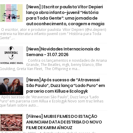
[News] | Escritor paulista Vítor Depieri
lança obra infanto-juvenil “História
para Toda Gente”: uma jornada de
autoconhecimento, coragem e magia
O escritor, ator e produtor paulista Vítor Depieri (@vi.depieri)
estreia na literatura infanto-juvenil com “ História para Toda
Gente” ,...
[News]Novidades Internacionais da
Semana - 31.07.2026
Confira os lançamentos e novidades de Ariana
Grande, The Beatles, mgk, benny blanco, Ellie
Goulding, Greta Van Fleet, The Offspring e ma...
[News]Após sucesso de “Atravessei
São Paulo”, Duzz lança “Lado Puro” em
parceria com Killua e Ecologyk
Após sucesso de “Atravessei São Paulo”, Duzz lança “Lado
Puro” em parceria com Killua e Ecologyk Novo som traz linhas
que falam sobre auto...
[Filmes] MUBI E FILMES DO ESTAÇÃO
ANUNCIAM DATA DE ESTREIA DO NOVO
FILME DE KARIM AÏNOUZ