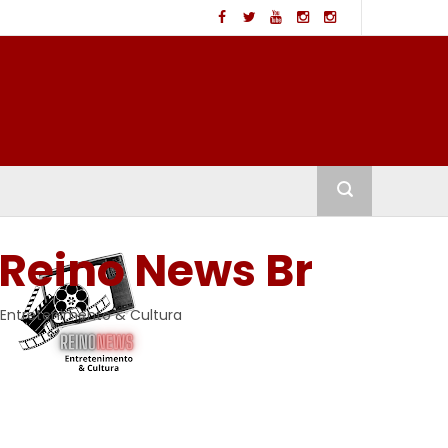
Reino News Br
Entretenimento & Cultura