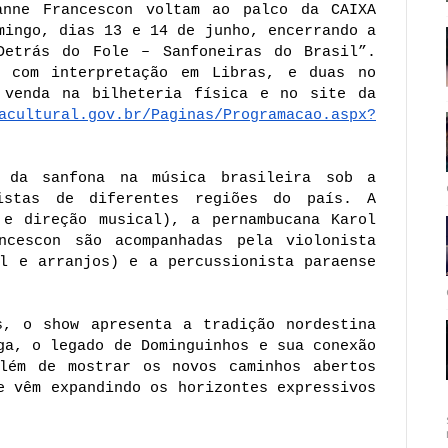
nne Francescon voltam ao palco da CAIXA 
mingo, dias 13 e 14 de junho, encerrando a 
etrás do Fole – Sanfoneiras do Brasil”. 
 com interpretação em Libras, e duas no 
domingo, às 16h e 19h. Ingressos à venda na bilheteria física e no site da 
acultural.gov.br/Paginas/Programacao.aspx?
 da sanfona na música brasileira sob a 
istas de diferentes regiões do país. A 
 e direção musical), a pernambucana Karol 
cescon são acompanhadas pela violonista 
l e arranjos) e a percussionista paraense 
s, o show apresenta a tradição nordestina 
ga, o legado de Dominguinhos e sua conexão 
ém de mostrar os novos caminhos abertos 
e vêm expandindo os horizontes expressivos 