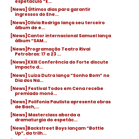
espetáculo “E...
[News] Últimos dias para garantir
ingressos do Ene...
[News]Olivia Rodrigo lança seu terceiro
álbum de e...
[News]Cantor internacional Samuel lança
álbum “SAM...
[News]Programação Teatro Rival
Petrobras: 17 a 23 ...
[News]XXIII Conferência do Forte discute
impacto d...
[News] Luiza Dutra lança “Sonho Bom” no
Dia dos Na...
[News] Festival Todos em Cena recebe
premiado monó...
[News] Polifonia Paulista apresenta obras
de Bach,...
[News] Masterclass aborda a
dramaturgia do espetác...
[News]Backstreet Boys lançam “Bottle
Up”, da trilh...