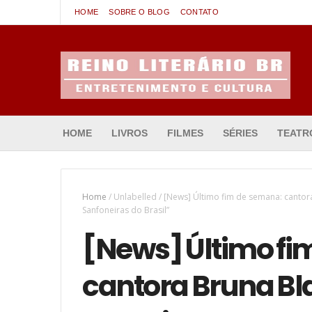
HOME
SOBRE O BLOG
CONTATO
Entretenimento & Cultura
HOME
LIVROS
FILMES
SÉRIES
TEATR
Home
/
Unlabelled
/
[News] Último fim de semana: cantora
Sanfoneiras do Brasil”
[News] Último fi
cantora Bruna Bla