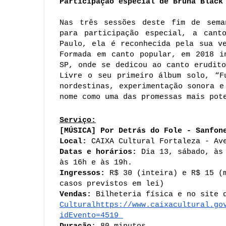
Participação especial de Bruna Black
Nas três sessões deste fim de seman
para participação especial, a canto
Paulo, ela é reconhecida pela sua ve
Formada em canto popular, em 2018 i
SP, onde se dedicou ao canto erudito
Livre o seu primeiro álbum solo, “F
nordestinas, experimentação sonora e
nome como uma das promessas mais pot
Serviço:
[MÚSICA] Por Detrás do Fole - Sanfon
Local: 
CAIXA Cultural Fortaleza - Av
Datas e horários: 
Dia 13, sábado, às
às 16h e às 19h.
Ingressos: 
R$ 30 (inteira) e R$ 15 (m
casos previstos em lei)
Vendas: 
Bilheteria física e no site 
Cultural
https://www.caixacultural.go
idEvento=4519