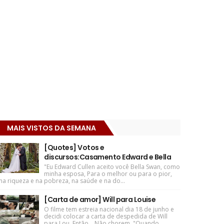
MAIS VISTOS DA SEMANA
[Quotes] Votos e
discursos:Casamento Edward e Bella
"Eu Edward Cullen aceito você Bella Swan, como
minha esposa, Para o melhor ou para o pior,
na riqueza e na pobreza, na saúde e na do...
[Carta de amor] Will para Louise
O filme tem estreia nacional dia 18 de junho e
decidi colocar a carta de despedida de Will
para Lou. Então... Não chorem. "Quando ...