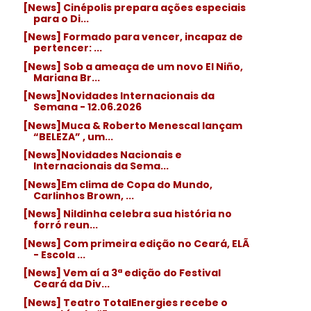
[News] Cinépolis prepara ações especiais
para o Di...
[News] Formado para vencer, incapaz de
pertencer: ...
[News] Sob a ameaça de um novo El Niño,
Mariana Br...
[News]Novidades Internacionais da
Semana - 12.06.2026
[News]Muca & Roberto Menescal lançam
“BELEZA” , um...
[News]Novidades Nacionais e
Internacionais da Sema...
[News]Em clima de Copa do Mundo,
Carlinhos Brown, ...
[News] Nildinha celebra sua história no
forró reun...
[News] Com primeira edição no Ceará, ELÃ
- Escola ...
[News] Vem aí a 3ª edição do Festival
Ceará da Div...
[News] Teatro TotalEnergies recebe o