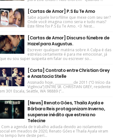
[Cartas de Amor] P.S Eu Te Amo
Sabe aquele livro/filme que mexe com seu ser?
Onde você imagina como seria e tudo mais?
Este filme foi P.S Eu Te Amo. <3 Nest...
[Cartas de Amor] Discurso fúnebre de
Hazel para Augustus.
Escrever qualquer matéria sobre A Culpa é das
estrelas certamente é para me emocionar, já
que eu sou super suspeita em falar ou escrever so...
[Carta] Contrato entre Christian Grey
e Anastacia Stelle
Assinado hoje, ____________de 2011 (“O Início da
Vigência”) ENTRE SR. CHRISTIAN GREY, residente
em 301 Escala, Seattle, WA 98889 (“...
[News] Renato Góes, Thaila Ayala e
Bárbara Reis protagonizam Inverno,
suspense inédito que estreia no
Telecine
Com a agenda de trabalho adiada devido ao isolamento
social em meados de 2020, Renato Góes e Thaila Ayala viram
no tempo livre deste perí...