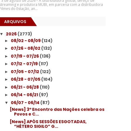
3 de agosto de 2026 – A distribuidora global, serviço de
streaming e produtora MUBI, em parceria com a distribuidora
Filmes do Estação, an...
ARQUIVOS
2026
(2773)
▼
08/02 - 08/09
(124)
►
07/26 - 08/02
(132)
►
07/19 - 07/26
(136)
►
07/12 - 07/19
(117)
►
07/05 - 07/12
(122)
►
06/28 - 07/05
(104)
►
06/21 - 06/28
(110)
►
06/14 - 06/21
(97)
►
06/07 - 06/14
(87)
▼
[News] 3º Encontro das Nações celebra os
Povos e C...
[News] APÓS SESSÕES ESGOTADAS,
“HÉTERO SIGILO” G...