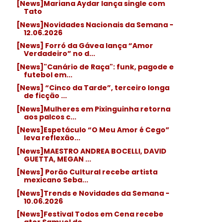
[News]Mariana Aydar lança single com
Tato
[News]Novidades Nacionais da Semana -
12.06.2026
[News] Forró da Gávea lança “Amor
Verdadeiro” no d...
[News]"Canário de Raça": funk, pagode e
futebol em...
[News] “Cinco da Tarde”, terceiro longa
de ficção ...
[News]Mulheres em Pixinguinha retorna
aos palcos c...
[News]Espetáculo “O Meu Amor é Cego”
leva reflexão...
[News]MAESTRO ANDREA BOCELLI, DAVID
GUETTA, MEGAN ...
[News] Porão Cultural recebe artista
mexicano Seba...
[News]Trends e Novidades da Semana -
10.06.2026
[News]Festival Todos em Cena recebe