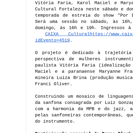
Vitória Faria, Karol Maciel e Marya
Cultural Fortaleza neste sábado e do
temporada de estreia do show “Por D
Será uma sessão no sábado, às 16h,
CAIXA Cultural
https://www.caix
idEvento=4519
.
O projeto é dedicado à trajetória
perspectiva de mulheres instrument
paulista Vitória Faria (idealização
Maciel e a paranaense Maryanne Fran
mineira Luiza Brina (produção musica
Franci Oliver.
Construindo um mosaico de linguagen
da sanfona consagrada por Luiz Gonza
com a harmonia da MPB e do jazz, al
pelas sanfoneiras contemporâneas, qu
do instrumento.