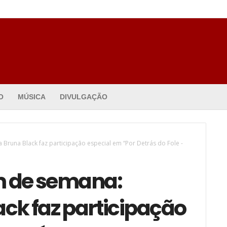
O
MÚSICA
DIVULGAÇÃO
 Bruna Black faz participação especial em “Por Detrás do Fole -
m de semana:
ck faz participação