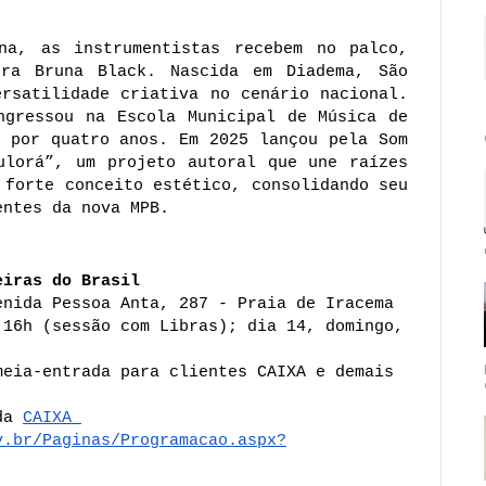
a, as instrumentistas recebem no palco, 
ra Bruna Black. Nascida em Diadema, São 
rsatilidade criativa no cenário nacional. 
ngressou na Escola Municipal de Música de 
 por quatro anos. Em 2025 lançou pela Som 
ulorá”, um projeto autoral que une raízes 
 forte conceito estético, consolidando seu 
entes da nova MPB. 
eiras do Brasil
enida Pessoa Anta, 287 - Praia de Iracema 
 16h (sessão com Libras); dia 14, domingo, 
eia-entrada para clientes CAIXA e demais 
da 
CAIXA 
v.br/Paginas/Programacao.aspx?