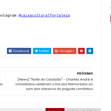
nstagram 
@caixaculturalfortaleza
Facebook
Twitter
Google+
PRÓXIMO
[News] "Noite do Casalzão" - Charlles André e
do
convidados celebram o Dia dos Namorados ao
som dos clássicos do pagode romântico