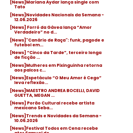
[News]Mariana Aydar lança single com
Tato
[News]Novidades Nacionais da Semana -
12.06.2026
[News] Forró da Gávea lança “Amor
Verdadeiro” no d...
[News]"Canário de Raça": funk, pagode e
futebol em...
[News] “Cinco da Tarde”, terceiro longa
de ficção ...
[News]Mulheres em Pixinguinha retorna
aos palcos c...
[News]Espetáculo “O Meu Amor é Cego”
leva reflexão...
[News]MAESTRO ANDREA BOCELLI, DAVID
GUETTA, MEGAN ...
[News] Porão Cultural recebe artista
mexicano Seba...
[News]Trends e Novidades da Semana -
10.06.2026
[News]Festival Todos em Cena recebe