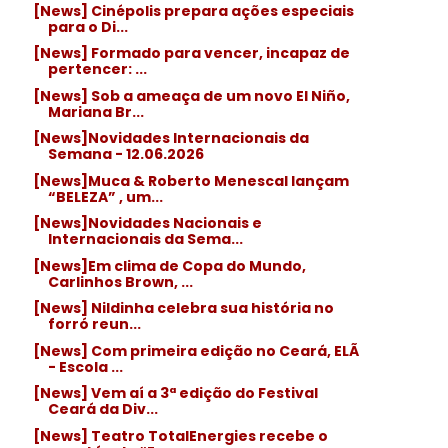
[News] Cinépolis prepara ações especiais
para o Di...
[News] Formado para vencer, incapaz de
pertencer: ...
[News] Sob a ameaça de um novo El Niño,
Mariana Br...
[News]Novidades Internacionais da
Semana - 12.06.2026
[News]Muca & Roberto Menescal lançam
“BELEZA” , um...
[News]Novidades Nacionais e
Internacionais da Sema...
[News]Em clima de Copa do Mundo,
Carlinhos Brown, ...
[News] Nildinha celebra sua história no
forró reun...
[News] Com primeira edição no Ceará, ELÃ
- Escola ...
[News] Vem aí a 3ª edição do Festival
Ceará da Div...
[News] Teatro TotalEnergies recebe o