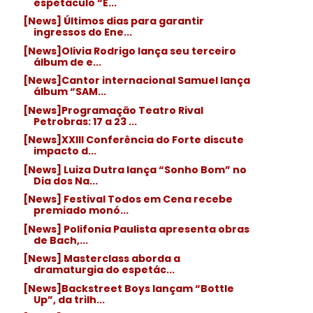
espetáculo “E...
[News] Últimos dias para garantir
ingressos do Ene...
[News]Olivia Rodrigo lança seu terceiro
álbum de e...
[News]Cantor internacional Samuel lança
álbum “SAM...
[News]Programação Teatro Rival
Petrobras: 17 a 23 ...
[News]XXIII Conferência do Forte discute
impacto d...
[News] Luiza Dutra lança “Sonho Bom” no
Dia dos Na...
[News] Festival Todos em Cena recebe
premiado monó...
[News] Polifonia Paulista apresenta obras
de Bach,...
[News] Masterclass aborda a
dramaturgia do espetác...
[News]Backstreet Boys lançam “Bottle
Up”, da trilh...