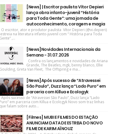
[News] | Escritor paulista Vítor Depieri
lança obra infanto-juvenil “História
para Toda Gente”: uma jornada de
autoconhecimento, coragem e magia
O escritor, ator e produtor paulista Vítor Depieri (@vi.depieri)
estreia na literatura infanto-juvenil com “ História para Toda
Gente” ,...
[News]Novidades Internacionais da
Semana - 31.07.2026
Confira os lançamentos e novidades de Ariana
Grande, The Beatles, mgk, benny blanco, Ellie
Goulding, Greta Van Fleet, The Offspring e ma...
[News]Após sucesso de “Atravessei
São Paulo”, Duzz lança “Lado Puro” em
parceria com Killua e Ecologyk
Após sucesso de “Atravessei São Paulo”, Duzz lança “Lado
Puro” em parceria com Killua e Ecologyk Novo som traz linhas
que falam sobre auto...
[Filmes] MUBI E FILMES DO ESTAÇÃO
ANUNCIAM DATA DE ESTREIA DO NOVO
FILME DE KARIM AÏNOUZ