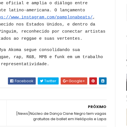
pe oficial e amplia o diálogo entre
nte latino-americana. O lançamento
ps://www.instagram.com/pamplonabeats/
,
hecido nos Estados Unidos, e dentro da
Pinguim, reconhecido por conectar artistas
tados ao reggae e suas vertentes.
Mya Akoma segue consolidando sua
ggae, rap, R&B, MPB e funk em um trabalho
 representatividade.
Facebook
Twitter
Google+
PRÓXIMO
[News]Núcleo de Dança Cisne Negro tem vagas
gratuitas de ballet em Heliópolis e Lapa