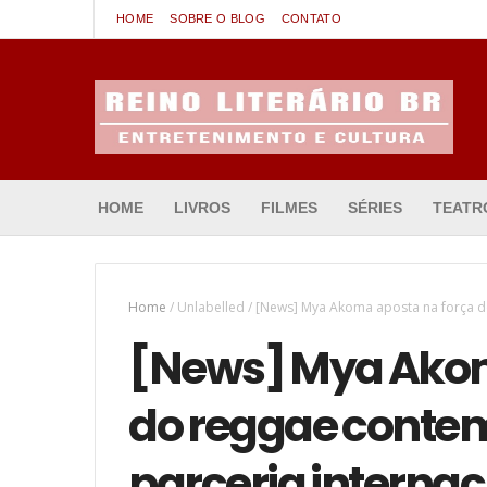
HOME
SOBRE O BLOG
CONTATO
Entretenimento & Cultura
HOME
LIVROS
FILMES
SÉRIES
TEATR
Home
/
Unlabelled
/
[News] Mya Akoma aposta na força d
[News] Mya Akom
do reggae cont
parceria internac