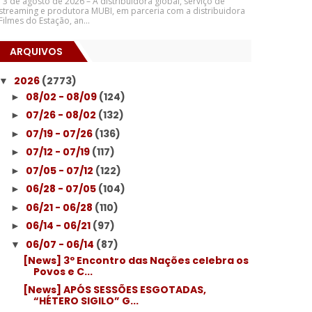
3 de agosto de 2026 – A distribuidora global, serviço de
streaming e produtora MUBI, em parceria com a distribuidora
Filmes do Estação, an...
ARQUIVOS
2026
(2773)
▼
08/02 - 08/09
(124)
►
07/26 - 08/02
(132)
►
07/19 - 07/26
(136)
►
07/12 - 07/19
(117)
►
07/05 - 07/12
(122)
►
06/28 - 07/05
(104)
►
06/21 - 06/28
(110)
►
06/14 - 06/21
(97)
►
06/07 - 06/14
(87)
▼
[News] 3º Encontro das Nações celebra os
Povos e C...
[News] APÓS SESSÕES ESGOTADAS,
“HÉTERO SIGILO” G...