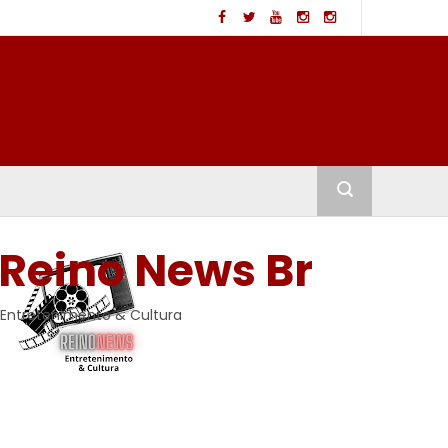
Reino News Br
Entretenimento & Cultura