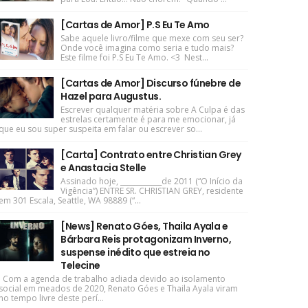
[Cartas de Amor] P.S Eu Te Amo
Sabe aquele livro/filme que mexe com seu ser?
Onde você imagina como seria e tudo mais?
Este filme foi P.S Eu Te Amo. <3 Nest...
[Cartas de Amor] Discurso fúnebre de
Hazel para Augustus.
Escrever qualquer matéria sobre A Culpa é das
estrelas certamente é para me emocionar, já
que eu sou super suspeita em falar ou escrever so...
[Carta] Contrato entre Christian Grey
e Anastacia Stelle
Assinado hoje, ____________de 2011 (“O Início da
Vigência”) ENTRE SR. CHRISTIAN GREY, residente
em 301 Escala, Seattle, WA 98889 (“...
[News] Renato Góes, Thaila Ayala e
Bárbara Reis protagonizam Inverno,
suspense inédito que estreia no
Telecine
Com a agenda de trabalho adiada devido ao isolamento
social em meados de 2020, Renato Góes e Thaila Ayala viram
no tempo livre deste perí...