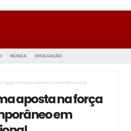
O
MÚSICA
DIVULGAÇÃO
o reggae contemporâneo em parceria internacional
a aposta na força
emporâneo em
ional