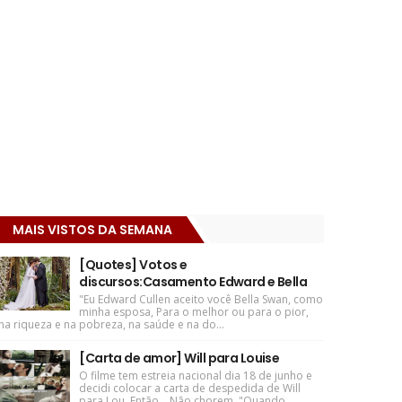
MAIS VISTOS DA SEMANA
[Quotes] Votos e
discursos:Casamento Edward e Bella
"Eu Edward Cullen aceito você Bella Swan, como
minha esposa, Para o melhor ou para o pior,
na riqueza e na pobreza, na saúde e na do...
[Carta de amor] Will para Louise
O filme tem estreia nacional dia 18 de junho e
decidi colocar a carta de despedida de Will
para Lou. Então... Não chorem. "Quando ...